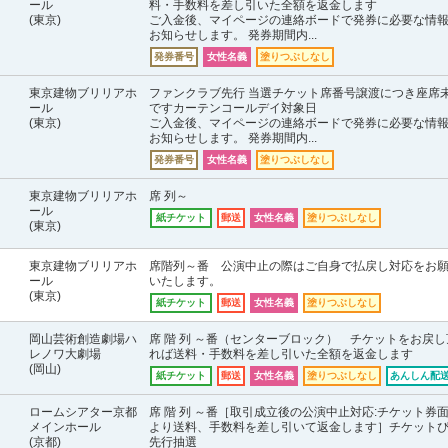
ール
料・手数料を差し引いた全額を返金します
(東京)
ご入金後、マイページの連絡ボードで発券に必要な情
お知らせします。 発券期間内...
発券番号
女性名義
塗りつぶしなし
東京建物ブリリアホ
ファンクラブ先行 当選チケット席番号譲渡につき座席
ール
ですカーテンコールデイ対象日
(東京)
ご入金後、マイページの連絡ボードで発券に必要な情
お知らせします。 発券期間内...
発券番号
女性名義
塗りつぶしなし
東京建物ブリリアホ
席 列～
ール
紙チケット
郵送
女性名義
塗りつぶしなし
(東京)
東京建物ブリリアホ
席階列～番 公演中止の際はご自身で払戻し対応をお
ール
いたします。
(東京)
紙チケット
郵送
女性名義
塗りつぶしなし
岡山芸術創造劇場ハ
席 階 列 ～番（センターブロック） チケットをお戻し
レノワ大劇場
れば送料・手数料を差し引いた全額を返金します
(岡山)
紙チケット
郵送
女性名義
塗りつぶしなし
あんしん配送
ロームシアター京都
席 階 列 ～番［取引成立後の公演中止対応:チケット券
メインホール
より送料、手数料を差し引いて返金します］チケット
(京都)
先行抽選