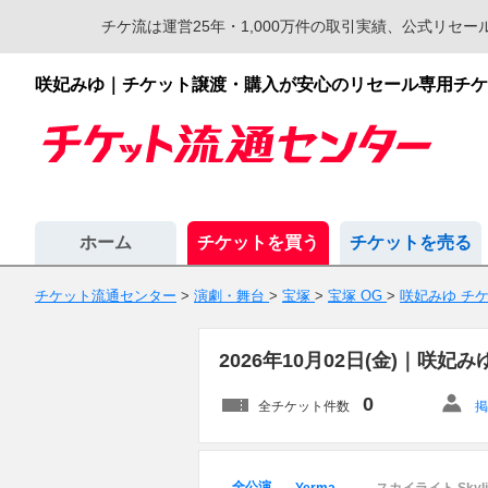
チケ流は運営25年・1,000万件の取引実績、公式リ
咲妃みゆ｜チケット譲渡・購入が安心のリセール専用チケ
ホーム
チケットを買う
チケットを売る
チケット流通センター
>
演劇・舞台
>
宝塚
>
宝塚 OG
>
咲妃みゆ チ
2026年10月02日(金)｜咲
0
全チケット件数
掲
全公演