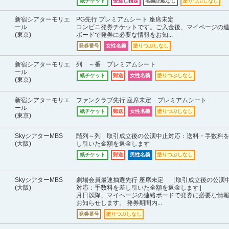
紙チケット
受渡し指定
名義記載なし
塗りつぶしなし
新宿シアターモリエ
PG先行 プレミアムシート 座席未定
ール
コンビニ発券チケットです。ご入金後、マイページの
(東京)
ボードで発券に必要な情報をお知...
発券番号
女性名義
塗りつぶしなし
新宿シアターモリエ
列 ～番 プレミアムシート
ール
紙チケット
郵送
女性名義
塗りつぶしなし
(東京)
新宿シアターモリエ
ファンクラブ先行 座席未定 プレミアムシート
ール
紙チケット
郵送
女性名義
塗りつぶしなし
(東京)
SkyシアターMBS
階列～列 取引成立後の公演中止対応：送料・手数料
(大阪)
し引いた金額を返金します
紙チケット
郵送
男性名義
塗りつぶしなし
SkyシアターMBS
劇場会員最速抽選先行 座席未定 ［取引成立後の公演
(大阪)
対応：手数料を差し引いた全額を返金します］
月日以降、マイページの連絡ボードで発券に必要な情
お知らせします。 発券期間内...
発券番号
塗りつぶしなし