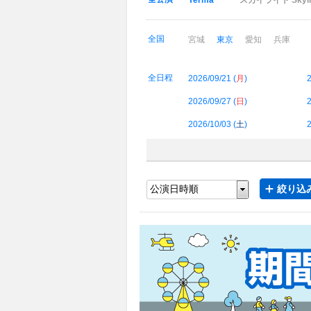
Yerma
スカイライト Skyli
全国
宮城
東京
愛知
兵庫
全日程
2026/09/21 (
月
)
2
2026/09/27 (
日
)
2
2026/10/03 (
土
)
2
絞り込み