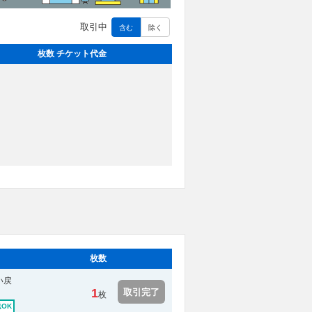
取引中
含む
除く
枚数 チケット代金
枚数
い戻
1
取引完了
枚
OK