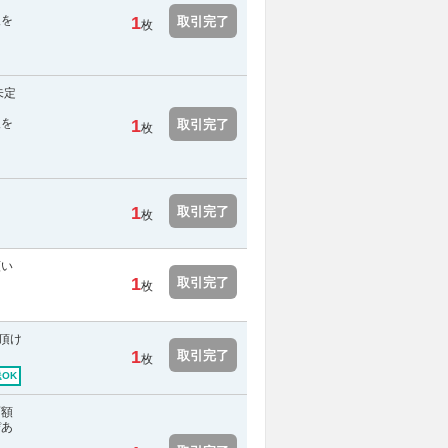
報を
1
取引完了
枚
未定
報を
1
取引完了
枚
1
取引完了
枚
願い
1
取引完了
枚
頂け
1
取引完了
枚
OK
面額
ぴあ