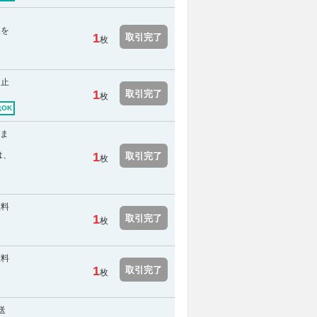
報を
1
取引完了
枚
中止
1
取引完了
枚
OK
きま
は、
1
取引完了
枚
数料
1
取引完了
枚
数料
1
取引完了
枚
送