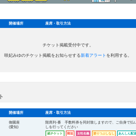
開催場所
座席・取引方法
チケット掲載受付中です。
咲妃みゆのチケット掲載をお知らせする
新着アラート
を利用する。
ト
開催場所
座席・取引方法
御園座
階席列-番 手数料券を同封致しますので、ご自身で払
(愛知)
しを行ってください
紙チケット
郵送
女性名義
塗りつぶしなし
あんしん配送