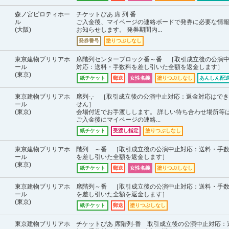
森ノ宮ピロティホー
チケットぴあ 席 列 番
ル
ご入金後、マイページの連絡ボードで発券に必要な情
(大阪)
お知らせします。 発券期間内...
発券番号
塗りつぶしなし
東京建物ブリリアホ
席階列センターブロック番～番 ［取引成立後の公演
ール
対応：送料・手数料を差し引いた全額を返金します］
(東京)
紙チケット
郵送
女性名義
塗りつぶしなし
あんしん配送
東京建物ブリリアホ
席列-,- ［取引成立後の公演中止対応：返金対応はで
ール
せん］
(東京)
会場付近でお手渡しします。 詳しい待ち合わせ場所等
ご入金後にマイページの連絡...
紙チケット
受渡し指定
塗りつぶしなし
東京建物ブリリアホ
階列 ～番 ［取引成立後の公演中止対応：送料・手
ール
を差し引いた全額を返金します］
(東京)
紙チケット
郵送
女性名義
塗りつぶしなし
東京建物ブリリアホ
席階列～番 ［取引成立後の公演中止対応：送料・手
ール
を差し引いた全額を返金します］
(東京)
紙チケット
郵送
塗りつぶしなし
東京建物ブリリアホ
チケットぴあ 席階列-番 取引成立後の公演中止対応：