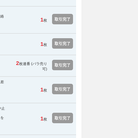
連絡
1
取引完了
枚
1
取引完了
枚
2
枚連番 (バラ売り
取引完了
可)
を差
1
取引完了
枚
中止
報を
1
取引完了
枚