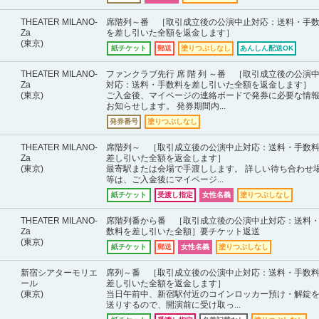
THEATER MILANO-
席階列～番 ［取引成立後の公演中止対応：送料・手
Za
を差し引いた全額を返金します］
(東京)
紙チケット
郵送
塗りつぶしなし
あんしん配送OK
THEATER MILANO-
ファンクラブ先行 席 階 列 ～番 ［取引成立後の公演
Za
対応：送料・手数料を差し引いた全額を返金します］
(東京)
ご入金後、マイページの連絡ボードで発券に必要な情
お知らせします。 発券期間内...
発券番号
塗りつぶしなし
THEATER MILANO-
席階列～ ［取引成立後の公演中止対応：送料・手数
Za
差し引いた全額を返金します］
(東京)
最寄駅または会場で手渡しします。 詳しい待ち合わせ
等は、ご入金後にマイページ...
紙チケット
受渡し指定
女性名義
塗りつぶしなし
THEATER MILANO-
席階列番から番 ［取引成立後の公演中止対応：送料
Za
数料を差し引いた全額］要チケット返送
(東京)
紙チケット
郵送
女性名義
塗りつぶしなし
新宿シアターモリエ
席列～番 ［取引成立後の公演中止対応：送料・手数
ール
差し引いた全額を返金します］
(東京)
当日午前中、新宿駅付近のコインロッカー預け・解錠
送りするので、開演前に受け取っ...