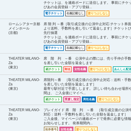
チケットは、を連絡ボードに送信します。 事前にチケ
ぴあの会員登録・アプリ登録...
電子チケット
名義記載なし
塗りつぶしなし
ロームシアター京都
席 階 列 ～番［取引成立後の公演中止対応:チケット券
メインホール
より送料、手数料を差し引いて返金します］チケット
(京都)
先行抽選
チケットは、を連絡ボードに送信します。 事前にチケ
ぴあの会員登録・アプリ登録...
電子チケット
名義記載なし
塗りつぶしなし
THEATER MILANO-
席 階 列 ～番 公演中止の際には、売り手仲介手
Za
を差し引いた金額を返金します
(東京)
紙チケット
郵送
女性名義
塗りつぶしなし
あんしん配送
THEATER MILANO-
席階列～番 ［取引成立後の公演中止対応：送料・手
Za
を差し引いた全額を返金します］
(東京)
最寄り駅付近で手渡しします。 詳しい待ち合わせ場所
間は、 ご入金後にマイペ...
紙チケット
受渡し指定
男性名義
塗りつぶしなし
THEATER MILANO-
プレイガイド 席 階 列 ～番 ［取引成立後の公演
Za
対応：送料・手数料を差し引いた全額を返金します］
(東京)
ご入金後、マイページの連絡ボードで発券に必要な情
お知らせします。 発券期間内...
発券番号
女性名義
塗りつぶしなし