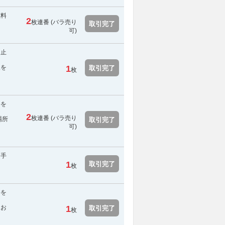
数料
2
枚連番 (バラ売り
取引完了
可)
中止
報を
1
取引完了
枚
料を
2
枚連番 (バラ売り
場所
取引完了
可)
・手
1
取引完了
枚
料を
をお
1
取引完了
枚