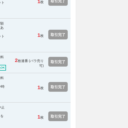
1
取引完了
枚
ット
面額
ぴあ
1
取引完了
枚
ット
数料
2
枚連番 (バラ売り
取引完了
可)
OK
数料
や時
1
取引完了
枚
中止
報を
1
取引完了
枚