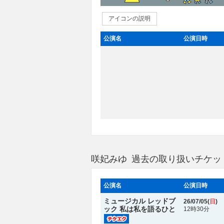
アイコンの説明
公演名
公演日時
咲妃みゆ 過去の取り扱いチケッ
公演名
公演日時
ミュージカル レッドブ
26/07/05(
日
)
ック 私は私を語るひと
12時30分