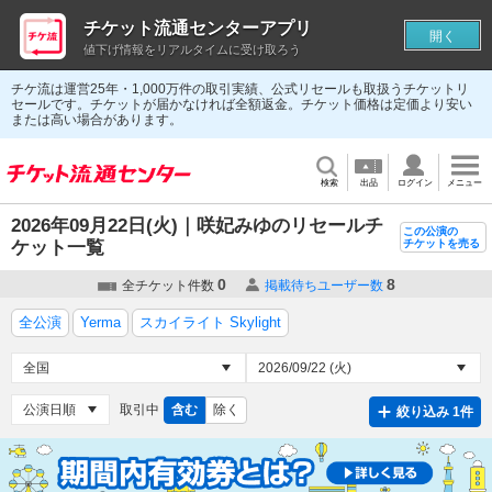
チケット流通センターアプリ
開く
値下げ情報をリアルタイムに受け取ろう
チケ流は運営25年・1,000万件の取引実績、公式リセールも取扱うチケットリ
セールです。チケットが届かなければ全額返金。チケット価格は定価より安い
または高い場合があります。
検索
出品
ログイン
メニュー
2026年09月22日(火)｜咲妃みゆのリセールチ
この公演の
ケット一覧
チケットを売る
0
8
全チケット件数
掲載待ちユーザー数
全公演
Yerma
スカイライト Skylight
取引中
含む
除く
絞り込み 1件