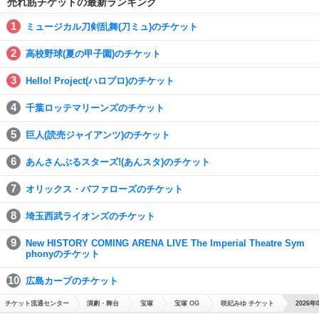
売れ筋チケットの最新ランキング
ミュージカル刀剣乱舞(刀ミュ)のチケット
高校野球(夏の甲子園)のチケット
Hello! Project(ハロプロ)のチケット
千葉ロッテマリーンズのチケット
巨人(読売ジャイアンツ)のチケット
あんさんぶるスターズ!(あんスタ)のチケット
オリックス・バファローズのチケット
埼玉西武ライオンズのチケット
New HISTORY COMING ARENA LIVE The Imperial Theatre Sym
phonyのチケット
広島カープのチケット
チケット流通センター
演劇・舞台
宝塚
宝塚 OG
咲妃みゆ チケット
2026年