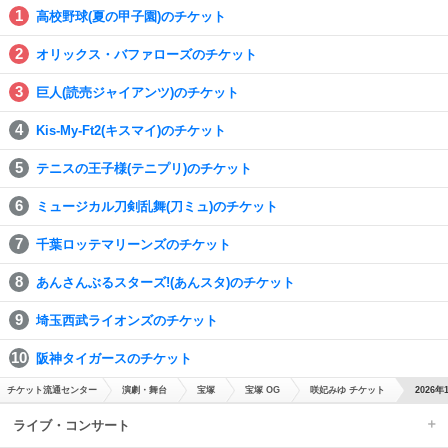
高校野球(夏の甲子園)のチケット
オリックス・バファローズのチケット
巨人(読売ジャイアンツ)のチケット
Kis-My-Ft2(キスマイ)のチケット
テニスの王子様(テニプリ)のチケット
ミュージカル刀剣乱舞(刀ミュ)のチケット
千葉ロッテマリーンズのチケット
あんさんぶるスターズ!(あんスタ)のチケット
埼玉西武ライオンズのチケット
阪神タイガースのチケット
チケット流通センター
演劇・舞台
宝塚
宝塚 OG
咲妃みゆ チケット
2026年
ライブ・コンサート