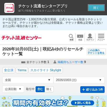
チケット流通センターアプリ
開く
値下げ情報をリアルタイムに受け取ろう
チケ流は運営25年・1,000万件の取引実績、公式リセールも取扱うチケットリ
セールです。チケットが届かなければ全額返金。チケット価格は定価より安い
または高い場合があります。
検索
出品
ログイン
メニュー
2026年10月03日(土)｜咲妃みゆのリセールチ
この公演の
ケット一覧
チケットを売る
1
9
全チケット件数
掲載待ちユーザー数
全公演
Yerma
スカイライト Skylight
取引中
含む
除く
絞り込み 1件