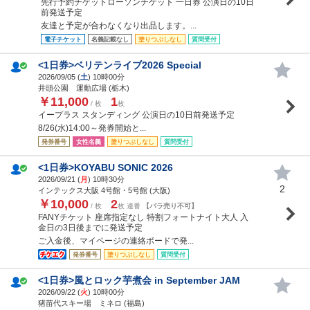
先行予約チケットローソンチケット 一日券 公演日の10日
前発送予定
友達と予定が合わなくなり出品します。...
電子チケット
名義記載なし
塗りつぶしなし
質問受付
<1日券>ベリテンライブ2026 Special
2026/09/05 (
土
) 10時00分
井頭公園 運動広場 (栃木)
￥11,000
1
/ 枚
枚
イープラス スタンディング 公演日の10日前発送予定
8/26(水)14:00～発券開始と...
発券番号
女性名義
塗りつぶしなし
質問受付
<1日券>KOYABU SONIC 2026
2026/09/21 (
月
) 10時30分
2
インテックス大阪 4号館・5号館 (大阪)
￥10,000
2
/ 枚
枚 連番
【バラ売り不可】
FANYチケット 座席指定なし 特割フォートナイト大人 入
金日の3日後までに発送予定
ご入金後、マイページの連絡ボードで発...
発券番号
塗りつぶしなし
質問受付
<1日券>風とロック芋煮会 in September JAM
2026/09/22 (
火
) 10時00分
猪苗代スキー場 ミネロ (福島)