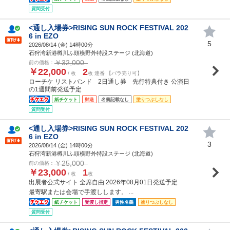
質問受付
<通し入場券>RISING SUN ROCK FESTIVAL 202
6 in EZO
5
2026/08/14 (
金
) 14時00分
石狩湾新港樽川ふ頭横野外特設ステージ (北海道)
￥32,000
前の価格：
￥22,000
2
/ 枚
枚 連番 【バラ売り可】
ローチケ リストバンド 2日通し券 先行特典付き 公演日
の1週間前発送予定
紙チケット
郵送
名義記載なし
塗りつぶしなし
質問受付
<通し入場券>RISING SUN ROCK FESTIVAL 202
6 in EZO
3
2026/08/14 (
金
) 14時00分
石狩湾新港樽川ふ頭横野外特設ステージ (北海道)
￥25,000
前の価格：
￥23,000
1
/ 枚
枚
出展者公式サイト 全席自由 2026年08月01日発送予定
最寄駅または会場で手渡しします。 ...
紙チケット
受渡し指定
男性名義
塗りつぶしなし
質問受付