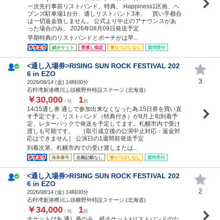
一次先行事前リストバンド、特典。 Happiness1区画、ヘ
ブンズ駐車場1台分、通しリストバンド3本、 買い手都合
は一切返金致しません。 公式より中止のアナウンスがあ
った場合のみ。 2026年08月09日発送予定
早期特典のリストバンドとポーチがは早...
紙チケット
受渡し指定
塗りつぶしなし
質問受付
<通し入場券>RISING SUN ROCK FESTIVAL 202
6 in EZO
3
2026/08/14 (
金
) 14時00分
石狩湾新港樽川ふ頭横野外特設ステージ (北海道)
￥30,000
1
/ 枚
枚
14/15通し券 通しで参加出来なくなった為.15日券を買い直
す予定です。リストバンド（特典付き）が8月上旬到着予
定、レターパックで発送を予定してます。札幌市内で受け
渡しも可能です。 ［取引成立後の公演中止対応：返金対
応はできません］ 公演日の1週間前発送予定
到着次第、札幌市内での受け渡しまたは...
発券番号
名義記載なし
塗りつぶしなし
質問受付
<通し入場券>RISING SUN ROCK FESTIVAL 202
6 in EZO
2
2026/08/14 (
金
) 14時00分
石狩湾新港樽川ふ頭横野外特設ステージ (北海道)
￥34,000
1
/ 枚
枚
チケットぴあ 通し券のみ。紙チケット+リストバンドのた