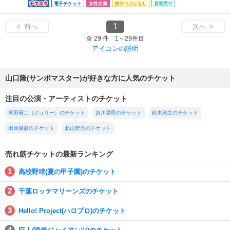
電子チケット
女性名義
塗りつぶしなし
質問受付
1
< 前へ
次へ >
全 29 件 1～29件目
アイコンの説明
山口隆(サンボマスター)が好きな方に人気のチケット
注目の公演・アーティストのチケット
沢田研二（ジュリー）のチケット
吉川晃司のチケット
鈴木雅之のチケット
田原俊彦のチケット
北山宏光のチケット
売れ筋チケットの最新ランキング
高校野球(夏の甲子園)のチケット
千葉ロッテマリーンズのチケット
Hello! Project(ハロプロ)のチケット