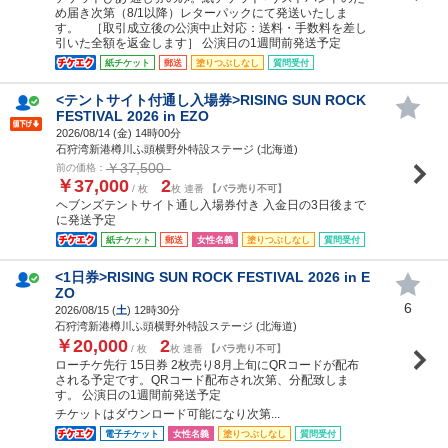
め届き次第（8/1以降）レターパックにて発送いたしま
す。 ［取引成立後の公演中止対応：送料・手数料を差し
引いた全額を返金します］ 公演日の1週間前発送予定
紙チケット
郵送
塗りつぶしなし
質問受付
<テントサイト付通し入場券>RISING SUN ROCK
FESTIVAL 2026 in EZO
2026/08/14 (
金
) 14時00分
石狩湾新港樽川ふ頭横野外特設ステージ (北海道)
￥37,500
前の価格：
￥37,000
2
/ 枚
枚 連番
【バラ売り不可】
ヘブンズテントサイト通し入場券付き 入金日の3日後まで
に発送予定
紙チケット
郵送
女性名義
塗りつぶしなし
質問受付
<1日券>RISING SUN ROCK FESTIVAL 2026 in E
ZO
6
2026/08/15 (
土
) 12時30分
石狩湾新港樽川ふ頭横野外特設ステージ (北海道)
￥20,000
2
/ 枚
枚 連番
【バラ売り不可】
ローチケ先行 15日券 2枚売り8月上旬にQRコードが配布
される予定です。QRコード配布され次第、分配致しま
す。 公演日の1週間前発送予定
チケットはダウンロード可能になり次第...
電子チケット
女性名義
塗りつぶしなし
質問受付