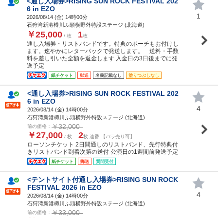
<通し入場券>RISING SUN ROCK FESTIVAL 202
6 in EZO
1
2026/08/14 (
金
) 14時00分
石狩湾新港樽川ふ頭横野外特設ステージ (北海道)
￥25,000
1
/ 枚
枚
通し入場券・リストバンドです。特典のポーチもお付けし
ます。速やかにレターパックで発送します。 送料・手数
料を差し引いた全額を返金します 入金日の3日後までに発
送予定
紙チケット
郵送
名義記載なし
塗りつぶしなし
<通し入場券>RISING SUN ROCK FESTIVAL 202
6 in EZO
4
2026/08/14 (
金
) 14時00分
石狩湾新港樽川ふ頭横野外特設ステージ (北海道)
￥32,000
前の価格：
￥27,000
2
/ 枚
枚 連番 【バラ売り可】
ローソンチケット 2日間通しのリストバンド、先行特典付
きリストバンド到着次第の送付 公演日の1週間前発送予定
紙チケット
郵送
質問受付
<テントサイト付通し入場券>RISING SUN ROCK
FESTIVAL 2026 in EZO
4
2026/08/14 (
金
) 14時00分
石狩湾新港樽川ふ頭横野外特設ステージ (北海道)
￥33,000
前の価格：