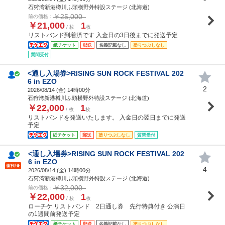
石狩湾新港樽川ふ頭横野外特設ステージ (北海道)
￥25,000
前の価格：
￥21,000
1
/ 枚
枚
リストバンド到着済です 入金日の3日後までに発送予定
紙チケット
郵送
名義記載なし
塗りつぶしなし
質問受付
<通し入場券>RISING SUN ROCK FESTIVAL 202
6 in EZO
2
2026/08/14 (
金
) 14時00分
石狩湾新港樽川ふ頭横野外特設ステージ (北海道)
￥22,000
1
/ 枚
枚
リストバンドを発送いたします。 入金日の翌日までに発送
予定
紙チケット
郵送
塗りつぶしなし
質問受付
<通し入場券>RISING SUN ROCK FESTIVAL 202
6 in EZO
4
2026/08/14 (
金
) 14時00分
石狩湾新港樽川ふ頭横野外特設ステージ (北海道)
￥32,000
前の価格：
￥22,000
1
/ 枚
枚
ローチケ リストバンド 2日通し券 先行特典付き 公演日
の1週間前発送予定
紙チケット
郵送
名義記載なし
塗りつぶしなし