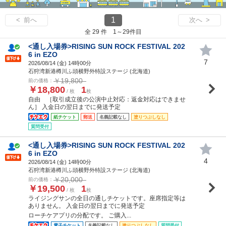
1
< 前へ
次へ >
全 29 件 1～29件目
<通し入場券>RISING SUN ROCK FESTIVAL 202
6 in EZO
7
2026/08/14 (
金
) 14時00分
石狩湾新港樽川ふ頭横野外特設ステージ (北海道)
￥19,800
前の価格：
￥18,800
1
/ 枚
枚
自由 ［取引成立後の公演中止対応：返金対応はできませ
ん］ 入金日の翌日までに発送予定
紙チケット
郵送
名義記載なし
塗りつぶしなし
質問受付
<通し入場券>RISING SUN ROCK FESTIVAL 202
6 in EZO
4
2026/08/14 (
金
) 14時00分
石狩湾新港樽川ふ頭横野外特設ステージ (北海道)
￥20,000
前の価格：
￥19,500
1
/ 枚
枚
ライジングサンの全日の通しチケットです。座席指定等は
ありません。 入金日の翌日までに発送予定
ローチケアプリの分配です。 ご購入...
電子チケット
名義記載なし
塗りつぶしなし
質問受付