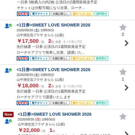
一日券 3枚購入の内2枚 公演日の2週間前発送予定
チケットは分配可能になり次第、ローチ...
電子チケット
名義記載なし
塗りつぶしなし
質問受付
<1日券>SWEET LOVE SHOWER 2026
2026/08/29 (
土
) 10時00分
2
山中湖交流プラザ きらら (山梨)
￥17,500
2
/ 枚
枚 連番 【バラ売り可】
先行抽選 一日券 公演日の1週間前発送予定
ローチケアプリで発券し次第、譲渡いた...
電子チケット
名義記載なし
塗りつぶしなし
質問受付
<1日券>SWEET LOVE SHOWER 2026
2026/08/29 (
土
) 10時00分
1
山中湖交流プラザ きらら (山梨)
￥18,000
2
/ 枚
枚 連番 【バラ売り可】
先行抽選 一日券 公演日の1週間前発送予定
ローチケアプリで譲渡いたします
電子チケット
名義記載なし
塗りつぶしなし
質問受付
<1日券>SWEET LOVE SHOWER 2026
New
2026/08/30 (
日
) 10時00分
山中湖交流プラザ きらら (山梨)
￥22,000
1
/ 枚
枚