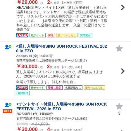
￥29,000
2
/ 枚
枚 連番
【バラ売り不可】
HEAVEN'S テントサイト1区画（通し入場券付）＋通し入
場券1名分です。テントサイトの場所は現在抽選結果待ち
です。リストバンドと購入特典のポーチはすみやかに送付
いたします。 ［取引成立後の公演中止対応：送料・手数
料を差し引いた全額を返金します］ 入金日の翌日までに
発送予定
紙チケット
郵送
塗りつぶしなし
質問受付
<通し入場券>RISING SUN ROCK FESTIVAL 202
6 in EZO
2026/08/14 (
金
) 14時00分
石狩湾新港樽川ふ頭横野外特設ステージ (北海道)
￥30,000
2
/ 枚
枚 連番
【バラ売り不可】
通し入場券(リストバンド)のみなので、座席はありませ
ん。 2026年08月14日10時00分発送予定
会場で手渡しします。 詳しい待ち合...
紙チケット
受渡し指定
名義記載なし
塗りつぶしなし
質問受付
<テントサイト付通し入場券>RISING SUN ROCK
FESTIVAL 2026 in EZO
3
2026/08/14 (
金
) 14時00分
石狩湾新港樽川ふ頭横野外特設ステージ (北海道)
￥34,000
前の価格：
￥30,000
4
/ 枚
枚 連番
【バラ売り不可】