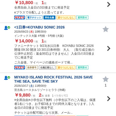
￥10,800
1
/ 枚
枚
全席自由 入金日の3日後までに発送予定
eプラスで分配しようと思ってます。
電子チケット
男性名義
塗りつぶしなし
質問受付
<1日券>KOYABU SONIC 2026
2026/09/23 (
水
) 10時30分
インテックス大阪 4号館・5号館 (大阪)
￥14,000
1
/ 枚
枚
ファニーチケット 9/23(水)1日券 KOYABU SONIC 2026
開場 09:30 開演 10:301日券/特割 大人 ［取引成立後の
公演中止対応：返金対応はできません］ 入金日の3日後ま
でに発送予定
ご入金後、マイページの連絡ボードで発...
発券番号
名義記載なし
塗りつぶしなし
質問受付
MIYAKO ISLAND ROCK FESTIVAL 2026 SAVE
THE SEA, SAVE THE SKY
1
2026/10/17 (
土
) 11時00分
宮古島コースタルリゾートヒララ (沖縄)
￥9,880
2
/ 枚
枚 連番 【バラ売り可】
※全席自由※小学生以下無料（小学生以下のご入場は、保護
者1名につき、お子様3名までの同伴入場となります。) 入
金日の3日後までに発送予定
チケットは分配可能になり次第、メール...