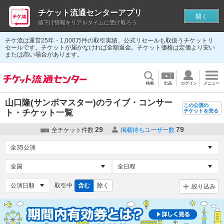
チケット流通センターアプリ
開く
値下げ情報をリアルタイムに受け取ろう
チケ流は運営25年・1,000万件の取引実績、公式リセールも取扱うチケットリ
セールです。チケットが届かなければ全額返金。チケット価格は定価より安い
または高い場合があります。
検索
出品
ログイン
メニュー
山口隆(サンボマスター)のライブ・コンサー
この公演の
ト・チケット一覧
チケットを売る
29
79
全チケット件数
掲載待ちユーザー数
取引中
含む
除く
絞り込み