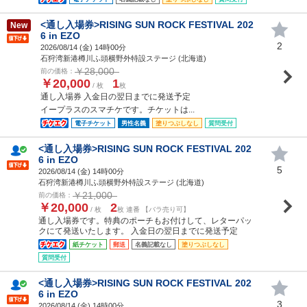
<通し入場券>RISING SUN ROCK FESTIVAL 202
New
6 in EZO
2
2026/08/14 (
金
) 14時00分
石狩湾新港樽川ふ頭横野外特設ステージ (北海道)
￥28,000
前の価格：
￥20,000
1
/ 枚
枚
通し入場券 入金日の翌日までに発送予定
イープラスのスマチケです。チケットは...
電子チケット
男性名義
塗りつぶしなし
質問受付
<通し入場券>RISING SUN ROCK FESTIVAL 202
6 in EZO
5
2026/08/14 (
金
) 14時00分
石狩湾新港樽川ふ頭横野外特設ステージ (北海道)
￥21,000
前の価格：
￥20,000
2
/ 枚
枚 連番 【バラ売り可】
通し入場券です。特典のポーチもお付けして、レターパッ
クにて発送いたします。 入金日の翌日までに発送予定
紙チケット
郵送
名義記載なし
塗りつぶしなし
質問受付
<通し入場券>RISING SUN ROCK FESTIVAL 202
6 in EZO
3
2026/08/14 (
金
) 14時00分