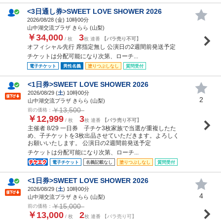
<3日通し券>SWEET LOVE SHOWER 2026
2026/08/28 (
金
) 10時00分
山中湖交流プラザ きらら (山梨)
￥34,000
3
/ 枚
枚 連番
【バラ売り不可】
オフィシャル先行 席指定無し 公演日の2週間前発送予定
チケットは分配可能になり次第、ローチ...
電子チケット
男性名義
塗りつぶしなし
質問受付
<1日券>SWEET LOVE SHOWER 2026
2026/08/29 (
土
) 10時00分
2
山中湖交流プラザ きらら (山梨)
￥13,500
前の価格：
￥12,999
3
/ 枚
枚 連番
【バラ売り不可】
主催者 8/29 一日券 子チケ3枚家族で当選が重複したた
め、子チケットを3枚出品させていただきます。よろしく
お願いいたします。 公演日の2週間前発送予定
チケットは分配可能になり次第、ローチ...
電子チケット
名義記載なし
塗りつぶしなし
質問受付
<1日券>SWEET LOVE SHOWER 2026
2026/08/29 (
土
) 10時00分
4
山中湖交流プラザ きらら (山梨)
￥15,000
前の価格：
￥13,000
2
/ 枚
枚 連番 【バラ売り可】