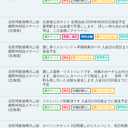
紙チケット
郵送
名義記載なし
塗りつぶしなし
質問受
石狩湾新港樽川ふ頭
出展者公式サイト 全席自由 2026年08月01日発送予定
横野外特設ステージ
最寄駅または会場で手渡しします。 詳しい待ち合わせ
(北海道)
等は、ご入金後にマイページ...
紙チケット
受渡し指定
男性名義
塗りつぶしなし
質問
石狩湾新港樽川ふ頭
通し券リストバンド＋早期特典ポーチ 入金日の翌日ま
横野外特設ステージ
発送予定
(北海道)
紙チケット
郵送
塗りつぶしなし
質問受付
石狩湾新港樽川ふ頭
通し入場券・リストバンドです。特典のポーチもお付
横野外特設ステージ
ます。速やかにレターパックで発送します。 送料・
(北海道)
料を差し引いた全額を返金します 入金日の3日後までに
予定
紙チケット
郵送
名義記載なし
塗りつぶしなし
石狩湾新港樽川ふ頭
リストバンド到着済です 入金日の3日後までに発送予定
横野外特設ステージ
紙チケット
郵送
名義記載なし
塗りつぶしなし
質問受
(北海道)
石狩湾新港樽川ふ頭
ローソンチケット 2日間通しのリストバンド、先行特典