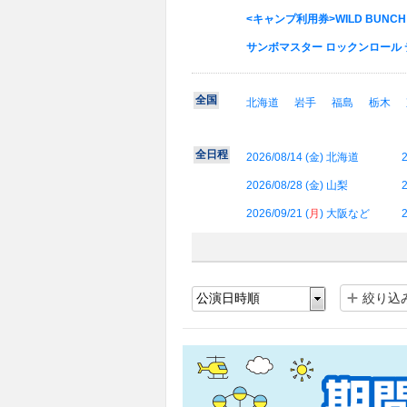
<キャンプ利用券>WILD BUNCH F
サンボマスター ロックンロール デス
全国
北海道
岩手
福島
栃木
全日程
2026/08/14 (
金
) 北海道
2
2026/08/28 (
金
) 山梨
2
2026/09/21 (
月
) 大阪など
2
絞り込