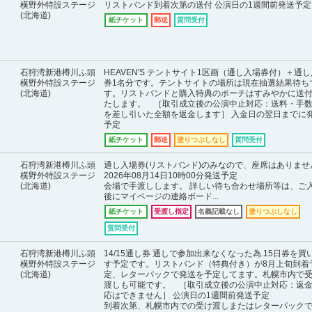
横野外特設ステージ
リストバンド到着次第の送付 公演日の1週間前発送予定
(北海道)
紙チケット
郵送
質問受付
石狩湾新港樽川ふ頭
HEAVEN'S テントサイト1区画（通し入場券付）＋通
横野外特設ステージ
券1名分です。テントサイトの場所は現在抽選結果待ち
(北海道)
す。リストバンドと購入特典のポーチはすみやかに送
たします。 ［取引成立後の公演中止対応：送料・手
を差し引いた全額を返金します］ 入金日の翌日までに
予定
紙チケット
郵送
塗りつぶしなし
質問受付
石狩湾新港樽川ふ頭
通し入場券(リストバンド)のみなので、座席はありませ
横野外特設ステージ
2026年08月14日10時00分発送予定
(北海道)
会場で手渡しします。 詳しい待ち合わせ場所等は、ご
後にマイページの連絡ボード...
紙チケット
受渡し指定
名義記載なし
塗りつぶしなし
質問受付
石狩湾新港樽川ふ頭
14/15通し券 通しで参加出来なくなった為.15日券を買
横野外特設ステージ
す予定です。リストバンド（特典付き）が8月上旬到着
(北海道)
定、レターパックで発送を予定してます。札幌市内で
渡しも可能です。 ［取引成立後の公演中止対応：返
応はできません］ 公演日の1週間前発送予定
到着次第、札幌市内での受け渡しまたはレターパック