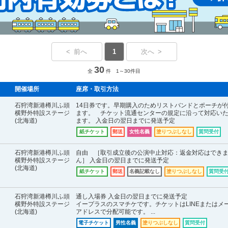
< 前へ
1
次へ >
30
全
件 1～30件目
開催場所
座席・取引方法
石狩湾新港樽川ふ頭
14日券です。早期購入のためリストバンドとポーチが
横野外特設ステージ
ます。 チケット流通センターの規定に沿って対応い
(北海道)
ます。 入金日の翌日までに発送予定
紙チケット
郵送
女性名義
塗りつぶしなし
質問受付
石狩湾新港樽川ふ頭
自由 ［取引成立後の公演中止対応：返金対応はでき
横野外特設ステージ
ん］ 入金日の翌日までに発送予定
(北海道)
紙チケット
郵送
名義記載なし
塗りつぶしなし
質問受
石狩湾新港樽川ふ頭
通し入場券 入金日の翌日までに発送予定
横野外特設ステージ
イープラスのスマチケです。チケットはLINEまたはメ
(北海道)
アドレスで分配可能です。 ...
電子チケット
男性名義
塗りつぶしなし
質問受付