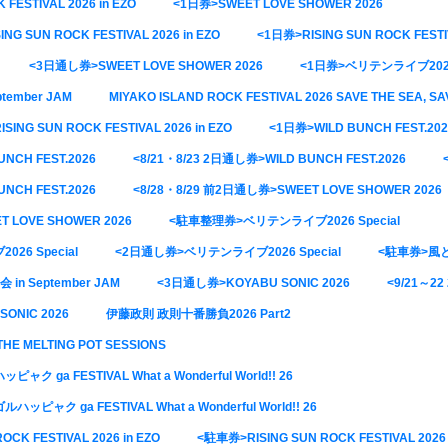
ESTIVAL 2026 in EZO
<1日券>SWEET LOVE SHOWER 2026
UN ROCK FESTIVAL 2026 in EZO
<1日券>RISING SUN ROCK FESTIV
<3日通し券>SWEET LOVE SHOWER 2026
<1日券>ベリテンライブ2026 
ember JAM
MIYAKO ISLAND ROCK FESTIVAL 2026 SAVE THE SEA, SA
SUN ROCK FESTIVAL 2026 in EZO
<1日券>WILD BUNCH FEST.202
UNCH FEST.2026
<8/21・8/23 2日通し券>WILD BUNCH FEST.2026
UNCH FEST.2026
<8/28・8/29 前2日通し券>SWEET LOVE SHOWER 2026
T LOVE SHOWER 2026
<駐車整理券>ベリテンライブ2026 Special
6 Special
<2日通し券>ベリテンライブ2026 Special
<駐車券>風とロ
 September JAM
<3日通し券>KOYABU SONIC 2026
<9/21～2
ONIC 2026
伊藤政則 政則十番勝負2026 Part2
E MELTING POT SESSIONS
 ga FESTIVAL What a Wonderful World!! 26
ピャク ga FESTIVAL What a Wonderful World!! 26
K FESTIVAL 2026 in EZO
<駐車券>RISING SUN ROCK FESTIVAL 2026 