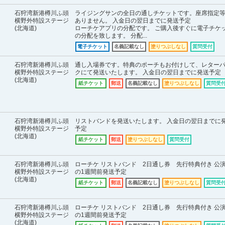
石狩湾新港樽川ふ頭
ライジングサンの全日の通しチケットです。座席指定
横野外特設ステージ
ありません。 入金日の翌日までに発送予定
(北海道)
ローチケアプリの分配です。 ご購入後すぐに電子チケ
の分配を致します。 分配...
電子チケット
名義記載なし
塗りつぶしなし
質問受付
石狩湾新港樽川ふ頭
通し入場券です。特典のポーチもお付けして、レター
横野外特設ステージ
クにて発送いたします。 入金日の翌日までに発送予定
(北海道)
紙チケット
郵送
名義記載なし
塗りつぶしなし
質問受
石狩湾新港樽川ふ頭
リストバンドを発送いたします。 入金日の翌日までに
横野外特設ステージ
予定
(北海道)
紙チケット
郵送
塗りつぶしなし
質問受付
石狩湾新港樽川ふ頭
ローチケ リストバンド 2日通し券 先行特典付き 公
横野外特設ステージ
の1週間前発送予定
(北海道)
紙チケット
郵送
名義記載なし
塗りつぶしなし
質問受
石狩湾新港樽川ふ頭
ローチケ リストバンド 2日通し券 先行特典付き 公
横野外特設ステージ
の1週間前発送予定
(北海道)