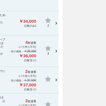
ため
す。
￥34,000
いた
2
(1枚のみ)
、ヘブ
4
枚連番
合は
った
(
バラ売り不可
)
￥38,000
前の価格：
3
送か
￥36,000
(1枚当り)
2
でに
枚連番
(
バラ売り不可
)
￥37,500
前の価格：
￥37,000
(1枚当り)
布さ
2
 公
枚連番
(
バラ売り不可
)