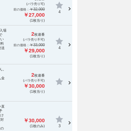
(バラ売り可)
￥32,000
前の価格：
4
￥27,000
(1枚当り)
し入場
2
枚連番
で
付い
(
バラ売り不可
)
数料
￥33,000
前の価格：
4
発送
￥29,000
(1枚当り)
ん。
2
枚連番
入金
(
バラ売り不可
)
￥30,000
(1枚当り)
い直
予
受け
金対
￥30,000
3
(1枚のみ)
での