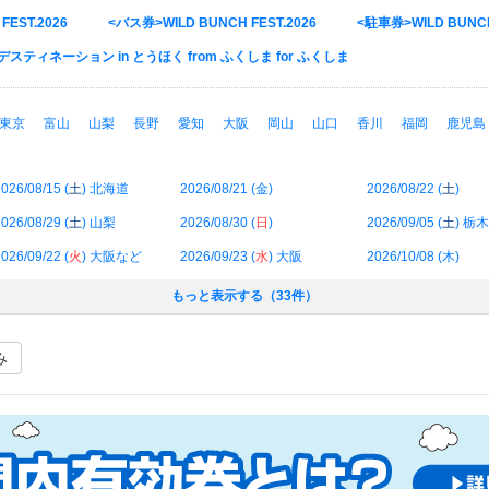
EST.2026
<バス券>WILD BUNCH FEST.2026
<駐車券>WILD BUNCH
ティネーション in とうほく from ふくしま for ふくしま
東京
富山
山梨
長野
愛知
大阪
岡山
山口
香川
福岡
鹿児島
026/08/15 (
土
) 北海道
2026/08/21 (
金
)
2026/08/22 (
土
)
026/08/29 (
土
) 山梨
2026/08/30 (
日
)
2026/09/05 (
土
) 栃木
026/09/22 (
火
) 大阪など
2026/09/23 (
水
) 大阪
2026/10/08 (
木
)
もっと表示する（33件）
み