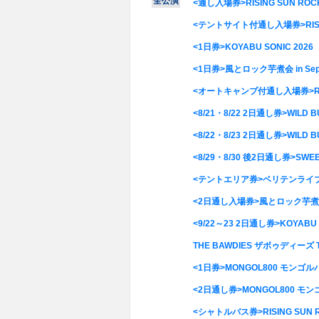
全公演
<通し入場券>RISING SUN ROCK F
<テントサイト付通し入場券>RISING S
<1日券>KOYABU SONIC 2026
<1日券>風とロック芋煮会 in Sept
<オートキャンプ付通し入場券>RISING 
<8/21・8/22 2日通し券>WILD B
<8/22・8/23 2日通し券>WILD B
<8/29・8/30 後2日通し券>SWEE
<テントエリア券>ベリテンライブ202
<2日通し入場券>風とロック芋煮会 in
<9/22～23 2日通し券>KOYABU S
THE BAWDIES ザボゥディーズ TH
<1日券>MONGOL800 モンゴルハッピャク
<2日通し券>MONGOL800 モンゴルハッ
<シャトルバス券>RISING SUN ROC