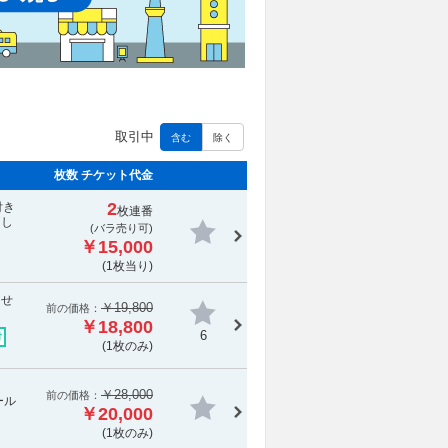
取引中
含む
除く
枚数 チケット代金
2
付き
枚連番
たし
(バラ売り可)
￥15,000
(1枚当り)
ませ
￥19,800
前の価格：
￥18,800
6
付
(1枚のみ)
￥28,000
前の価格：
ール
￥20,000
(1枚のみ)