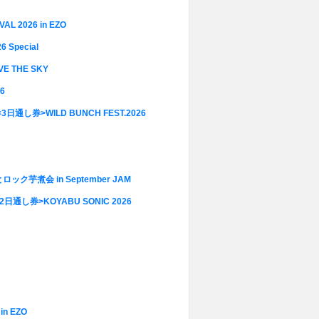
AL 2026 in EZO
Special
VE THE SKY
6
<3日通し券>WILD BUNCH FEST.2026
ック芋煮会 in September JAM
2 2日通し券>KOYABU SONIC 2026
in EZO