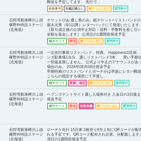
郵送を予定してます。 先行で...
発券番号
名義記載なし
塗りつぶしなし
質問受付
石狩湾新港樽川ふ頭
チケットぴあ 通し券のみ。紙チケット+リストバンドの
横野外特設ステージ
届き次第（8/1以降）レターパックにて発送いたしま
(北海道)
［取引成立後の公演中止対応：送料・手数料を差し引
全額を返金します］ 公演日の1週間前発送予定
紙チケット
郵送
塗りつぶしなし
質問受付
石狩湾新港樽川ふ頭
一次先行事前リストバンド、特典。 Happiness1区画
横野外特設ステージ
ンズ駐車場1台分、通しリストバンド3本、 買い手都
(北海道)
一切返金致しません。 公式より中止のアナウンスがあ
場合のみ。 2026年08月09日発送予定
早期特典のリストバンドとポーチがは早急にレタパ郵
こちらの指定する場所にて手渡し...
紙チケット
受渡し指定
塗りつぶしなし
質問受付
石狩湾新港樽川ふ頭
ヘブンズテントサイト通し入場券付き 入金日の3日後ま
横野外特設ステージ
発送予定
(北海道)
紙チケット
郵送
女性名義
塗りつぶしなし
質問受付
石狩湾新港樽川ふ頭
ローチケ先行 15日券 2枚売り8月上旬にQRコードが配
横野外特設ステージ
れる予定です。QRコード配布され次第、分配致します。
(北海道)
演日の1週間前発送予定