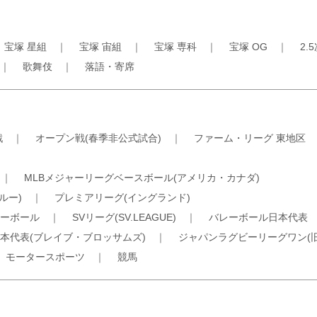
｜
宝塚 星組
｜
宝塚 宙組
｜
宝塚 専科
｜
宝塚 OG
｜
2.
｜
歌舞伎
｜
落語・寄席
戦
｜
オープン戦(春季非公式試合)
｜
ファーム・リーグ 東地区
｜
MLBメジャーリーグベースボール(アメリカ・カナダ)
ルー)
｜
プレミアリーグ(イングランド)
ーボール
｜
SVリーグ(SV.LEAGUE)
｜
バレーボール日本代表
本代表(ブレイブ・ブロッサムズ)
｜
ジャパンラグビーリーグワン(
｜
モータースポーツ
｜
競馬