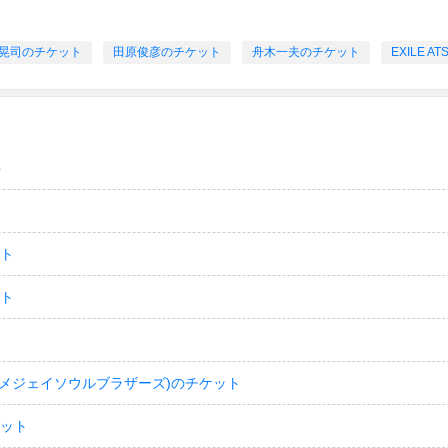
晃司のチケット
田原俊彦のチケット
舟木一夫のチケット
EXILE
ト
ット
ット
(サンダイメジェイソウルブラザーズ)のチケット
ケット