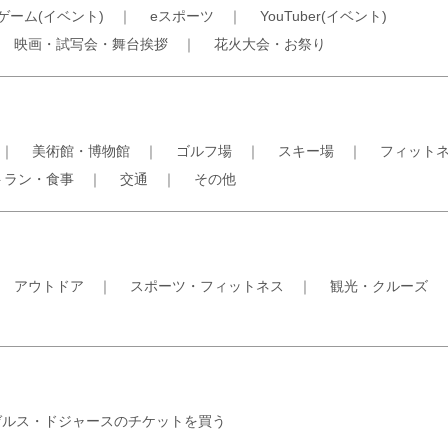
ゲーム(イベント)
｜
eスポーツ
｜
YouTuber(イベント)
｜
映画・試写会・舞台挨拶
｜
花火大会・お祭り
｜
美術館・博物館
｜
ゴルフ場
｜
スキー場
｜
フィット
トラン・食事
｜
交通
｜
その他
｜
アウトドア
｜
スポーツ・フィットネス
｜
観光・クルーズ
ゼルス・ドジャースのチケットを買う