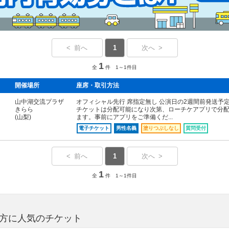
< 前へ
1
次へ >
1
全
件 1～1件目
開催場所
座席・取引方法
山中湖交流プラザ
オフィシャル先行 席指定無し 公演日の2週間前発送予
きらら
チケットは分配可能になり次第、ローチケアプリで分
(山梨)
ます。事前にアプリをご準備くだ...
電子チケット
男性名義
塗りつぶしなし
質問受付
< 前へ
1
次へ >
1
全
件 1～1件目
な方に人気のチケット