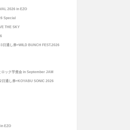
AL 2026 in EZO
Special
VE THE SKY
6
<3日通し券>WILD BUNCH FEST.2026
ック芋煮会 in September JAM
2 2日通し券>KOYABU SONIC 2026
in EZO