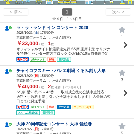
1
< 前へ
次へ >
全 4 件 1～4件目
ラ・ラ・ランド イン コンサート 2026
2026/10/31 (
土
) 17時00分
1
東京国際フォーラム ホールA (東京)
￥33,000
1
/ 枚
枚
オフィシャルサイト抽選最速先行 SS席 座席未定 オリジナ
ル特典付 センター前方ブロック 公演日の10日前発送予定
紙チケット
郵送
質問受付
チャイコフスキー・バレエ劇場 くるみ割り人形
2026/12/20 (
日
) 15時00分
3
東京国際フォーラム ホールA (東京)
￥40,000
2
/ 枚
枚 連番 【バラ売り可】
SS席1階23列39～42番 ［取引成立後の公演中止対応：
送料・手数料を差し引いた全額を返金します］ 入金日の翌
日までに発送予定
紙チケット
郵送
男性名義
塗りつぶしなし
あんしん配送OK
質問受付
大神 20周年記念コンサート 大神 音絵巻
2026/12/27 (
日
) 17時00分
5
東京国際フォーラム ホールA (東京)