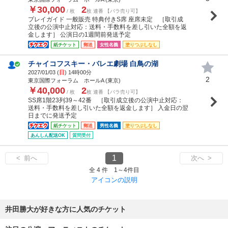
￥30,000
2
/ 枚
枚 連番 【バラ売り可】
プレイガイド 一般販売 特典付きS席 座席未定 ［取引成
立後の公演中止対応：送料・手数料を差し引いた全額を返
金します］ 公演日の1週間前発送予定
紙チケット
郵送
女性名義
塗りつぶしなし
チャイコフスキー・バレエ劇場 白鳥の湖
2027/01/03 (
日
) 14時00分
2
東京国際フォーラム ホールA (東京)
￥40,000
2
/ 枚
枚 連番 【バラ売り可】
SS席1階23列39～42番 ［取引成立後の公演中止対応：
送料・手数料を差し引いた全額を返金します］ 入金日の翌
日までに発送予定
紙チケット
郵送
男性名義
塗りつぶしなし
あんしん配送OK
質問受付
1
< 前へ
次へ >
全 4 件 1～4件目
アイコンの説明
井田勝大が好きな方に人気のチケット