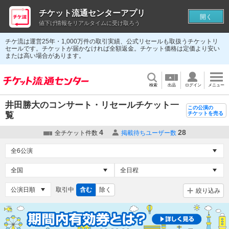
チケット流通センターアプリ
開く
値下げ情報をリアルタイムに受け取ろう
チケ流は運営25年・1,000万件の取引実績、公式リセールも取扱うチケットリ
セールです。チケットが届かなければ全額返金。チケット価格は定価より安い
または高い場合があります。
検索
出品
ログイン
メニュー
井田勝大のコンサート・リセールチケット一
この公演の
覧
チケットを売る
4
28
全チケット件数
掲載待ちユーザー数
取引中
含む
除く
絞り込み