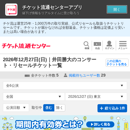
チケット流通センターアプリ
開く
値下げ情報をリアルタイムに受け取ろう
チケ流は運営25年・1,000万件の取引実績、公式リセールも取扱うチケットリ
セールです。チケットが届かなければ全額返金。チケット価格は定価より安い
または高い場合があります。
検索
出品
ログイン
メニュー
2026年12月27日(日)｜井田勝大のコンサー
この公演の
ト・リセールチケット一覧
チケットを売る
5
29
全チケット件数
掲載待ちユーザー数
取引中
含む
除く
絞り込み 1件