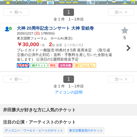
1
< 前へ
次へ >
全 1 件 1～1件目
大神 20周年記念コンサート 大神 音絵巻
2026/12/27 (
日
) 17時00分
5
東京国際フォーラム ホールA (東京)
￥30,000
2
/ 枚
枚 連番 【バラ売り可】
プレイガイド 一般販売 特典付きS席 座席未定 ［取引成
立後の公演中止対応：送料・手数料を差し引いた全額を返
金します］ 公演日の1週間前発送予定
紙チケット
郵送
女性名義
塗りつぶしなし
1
< 前へ
次へ >
全 1 件 1～1件目
アイコンの説明
井田勝大が好きな方に人気のチケット
注目の公演・アーティストのチケット
ディズニー・ワールド・ビートのチケット
東京交響楽団のチケット