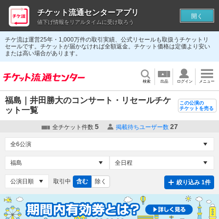
チケット流通センターアプリ
開く
値下げ情報をリアルタイムに受け取ろう
チケ流は運営25年・1,000万件の取引実績、公式リセールも取扱うチケットリ
セールです。チケットが届かなければ全額返金。チケット価格は定価より安い
または高い場合があります。
検索
出品
ログイン
メニュー
福島｜井田勝大のコンサート・リセールチケ
この公演の
ット一覧
チケットを売る
5
27
全チケット件数
掲載待ちユーザー数
取引中
含む
除く
絞り込み 1件