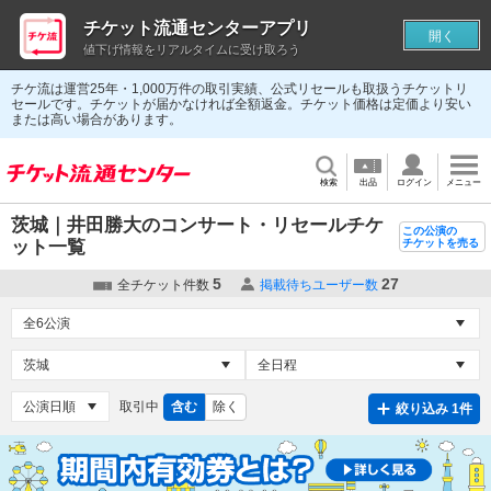
チケット流通センターアプリ
開く
値下げ情報をリアルタイムに受け取ろう
チケ流は運営25年・1,000万件の取引実績、公式リセールも取扱うチケットリ
セールです。チケットが届かなければ全額返金。チケット価格は定価より安い
または高い場合があります。
検索
出品
ログイン
メニュー
茨城｜井田勝大のコンサート・リセールチケ
この公演の
ット一覧
チケットを売る
5
27
全チケット件数
掲載待ちユーザー数
取引中
含む
除く
絞り込み 1件