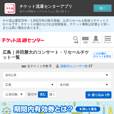
チケット流通センターアプリ
開く
値下げ情報をリアルタイムに受け取ろう
チケ流は運営25年・1,000万件の取引実績、公式リセールも取扱うチケットリ
セールです。チケットが届かなければ全額返金。チケット価格は定価より安い
または高い場合があります。
検索
出品
ログイン
メニュー
広島｜井田勝大のコンサート・リセールチケ
この公演の
ット一覧
チケットを売る
5
27
全チケット件数
掲載待ちユーザー数
取引中
含む
除く
絞り込み 1件