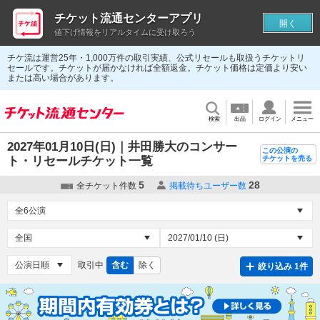
チケット流通センターアプリ
開く
値下げ情報をリアルタイムに受け取ろう
チケ流は運営25年・1,000万件の取引実績、公式リセールも取扱うチケットリ
セールです。チケットが届かなければ全額返金。チケット価格は定価より安い
または高い場合があります。
検索
出品
ログイン
メニュー
2027年01月10日(日)｜井田勝大のコンサー
この公演の
ト・リセールチケット一覧
チケットを売る
5
28
全チケット件数
掲載待ちユーザー数
取引中
含む
除く
絞り込み 1件