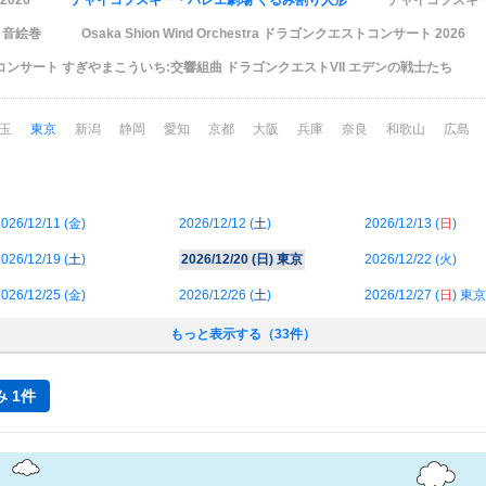
026
チャイコフスキー・バレエ劇場 くるみ割り人形
チャイコフスキ
 音絵巻
Osaka Shion Wind Orchestra ドラゴンクエストコンサート 2026
ンサート すぎやまこういち:交響組曲 ドラゴンクエストVII エデンの戦士たち
玉
東京
新潟
静岡
愛知
京都
大阪
兵庫
奈良
和歌山
広島
026/12/11 (
金
)
2026/12/12 (
土
)
2026/12/13 (
日
)
026/12/19 (
土
)
2026/12/20 (
日
) 東京
2026/12/22 (
火
)
026/12/25 (
金
)
2026/12/26 (
土
)
2026/12/27 (
日
) 東京
もっと表示する（33件）
 1件