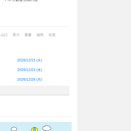
ー・バレエ劇場 白鳥の湖
山口
香川
愛媛
福岡
佐賀
2026/12/15 (
火
)
2026/12/23 (
水
)
2026/12/28 (
月
)