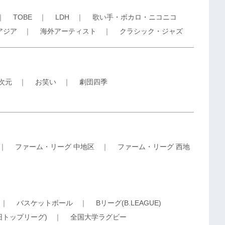
｜
TOBE
｜
LDH
｜
歌い手・ボカロ・ニコニコ
アジア
｜
海外アーティスト
｜
クラシック・ジャズ
5次元
｜
お笑い
｜
劇団四季
｜
ファーム・リーグ 中地区
｜
ファーム・リーグ 西地
｜
バスケットボール
｜
Bリーグ(B.LEAGUE)
旧トップリーグ)
｜
全国大学ラグビー