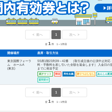
< 前へ
1
次へ >
1
全
件 1～1件目
開催場所
座席・取引方法
東京国際フォーラ
SS席1階23列39～42番 ［取引成立後の公演中止対応
ム ホールA
料・手数料を差し引いた全額を返金します］ 入金日の
(東京)
までに発送予定
紙チケット
郵送
男性名義
塗りつぶしなし
あんしん配送
質問受付
< 前へ
1
次へ >
1
全
件 1～1件目