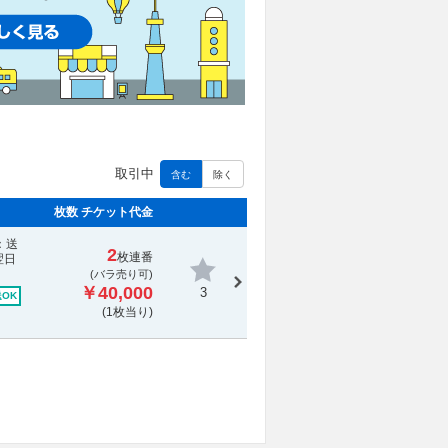
取引中
含む
除く
枚数 チケット代金
：送
2
枚連番
翌日
(バラ売り可)
￥40,000
3
OK
(1枚当り)