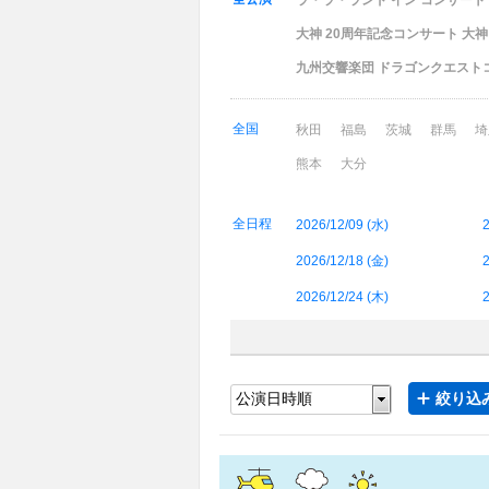
ラ・ラ・ランド イン コンサート 2
大神 20周年記念コンサート 大神
九州交響楽団 ドラゴンクエストコ
全国
秋田
福島
茨城
群馬
埼
熊本
大分
全日程
2026/12/09 (
水
)
2
2026/12/18 (
金
)
2
2026/12/24 (
木
)
2
絞り込み