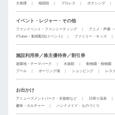
大相撲
｜
格闘技
｜
プロレス
｜
ボクシング
イベント・レジャー・その他
ファンイベント・ファンミーティング
｜
アニメ・声優・
VTuber・動画配信(イベント)
｜
ファミリー・キッズ
施設利用券／株主優待券／割引券
遊園地・テーマパーク
｜
水族館
｜
動物園・植物園
プール
｜
ボーリング場
｜
ショッピング
｜
レス
お出かけ
アミューズメントパーク・水族館など
｜
日帰り温泉
趣味・カルチャー
｜
ハンドメイド・ものづくり