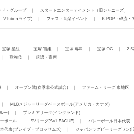
ンド・グループ
｜
スタートエンターテイメント（旧ジャニーズ）
｜
VTuber(ライブ)
｜
フェス・音楽イベント
｜
K-POP・韓流・
｜
宝塚 星組
｜
宝塚 宙組
｜
宝塚 専科
｜
宝塚 OG
｜
2.
｜
歌舞伎
｜
落語・寄席
戦
｜
オープン戦(春季非公式試合)
｜
ファーム・リーグ 東地区
｜
MLBメジャーリーグベースボール(アメリカ・カナダ)
ルー)
｜
プレミアリーグ(イングランド)
ーボール
｜
SVリーグ(SV.LEAGUE)
｜
バレーボール日本代表
本代表(ブレイブ・ブロッサムズ)
｜
ジャパンラグビーリーグワン(