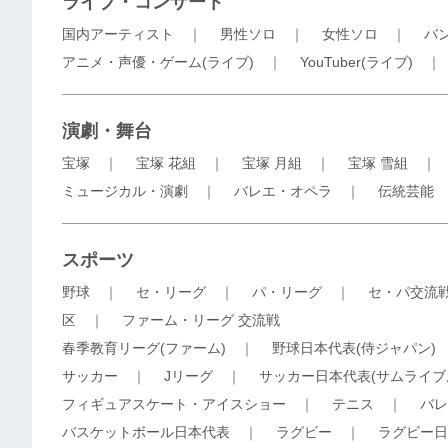
ライブ・コンサート
国内アーティスト
｜
男性ソロ
｜
女性ソロ
｜
バ
アニメ・声優・ゲーム(ライブ)
｜
YouTuber(ライブ)
演劇・舞台
宝塚
｜
宝塚 花組
｜
宝塚 月組
｜
宝塚 雪組
ミュージカル・演劇
｜
バレエ・オペラ
｜
伝統芸能
スポーツ
野球
｜
セ・リーグ
｜
パ・リーグ
｜
セ・パ交流
区
｜
ファーム・リーグ 交流戦
春季教育リーグ(ファーム)
｜
野球日本代表(侍ジャパン)
サッカー
｜
Jリーグ
｜
サッカー日本代表(サムライブ
フィギュアスケート・アイスショー
｜
テニス
｜
バレ
バスケットボール日本代表
｜
ラグビー
｜
ラグビー日