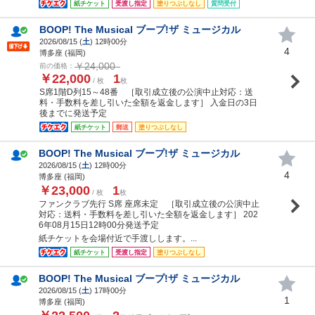
紙チケット
受渡し指定
塗りつぶしなし
質問受付
BOOP! The Musical ブープ!ザ ミュージカル
2026/08/15 (
土
) 12時00分
4
博多座 (福岡)
￥24,000
前の価格：
￥22,000
1
/ 枚
枚
S席1階D列15～48番 ［取引成立後の公演中止対応：送
料・手数料を差し引いた全額を返金します］ 入金日の3日
後までに発送予定
紙チケット
郵送
塗りつぶしなし
BOOP! The Musical ブープ!ザ ミュージカル
2026/08/15 (
土
) 12時00分
4
博多座 (福岡)
￥23,000
1
/ 枚
枚
ファンクラブ先行 S席 座席未定 ［取引成立後の公演中止
対応：送料・手数料を差し引いた全額を返金します］ 202
6年08月15日12時00分発送予定
紙チケットを会場付近で手渡しします。...
紙チケット
受渡し指定
塗りつぶしなし
BOOP! The Musical ブープ!ザ ミュージカル
2026/08/15 (
土
) 17時00分
1
博多座 (福岡)