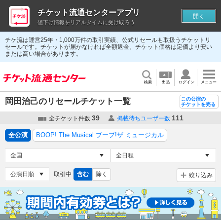
チケット流通センターアプリ
開く
値下げ情報をリアルタイムに受け取ろう
チケ流は運営25年・1,000万件の取引実績、公式リセールも取扱うチケットリ
セールです。チケットが届かなければ全額返金。チケット価格は定価より安い
または高い場合があります。
検索
出品
ログイン
メニュー
この公演の
岡田治己のリセールチケット一覧
チケットを売る
39
111
全チケット件数
掲載待ちユーザー数
全公演
BOOP! The Musical ブープ!ザ ミュージカル
取引中
含む
除く
絞り込み