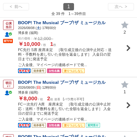
1
< 前へ
次へ >
全 39 件 1～39件目
BOOP! The Musical ブープ!ザ ミュージカル
公演
当日
2026/08/08 (
土
) 17時00分
2
博多座 (福岡)
￥12,000
前の価格：
￥10,000
1
/ 枚
枚
FC先行 S席 座席未定 ［取引成立後の公演中止対応：送
料・手数料を差し引いた全額を返金します］ 入金日の翌
日までに発送予定
ご入金後、マイページの連絡ボードで発...
発券番号
女性名義
塗りつぶしなし
BOOP! The Musical ブープ!ザ ミュージカル
明日
まで
2026/08/09 (
日
) 12時00分
1
博多座 (福岡)
￥8,000
2
/ 枚
枚 連番
【バラ売り不可】
FC一次先行 A席 座席未定 ［取引成立後の公演中止対
応：送料・手数料を差し引いた全額を返金します］ 入金
日の翌日までに発送予定
ご入金後、マイページの連絡ボードで発...
発券番号
女性名義
塗りつぶしなし
質問受付
BOOP! The Musical ブープ!ザ ミュージカル