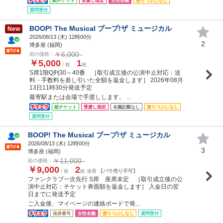
紙チケット
受渡し指定
女性名義
塗りつぶしなし
質問受付
BOOP! The Musical ブープ!ザ ミュージカル
New
2026/08/13 (
木
) 12時00分
2
博多座 (福岡)
￥6,000
前の価格：
￥5,000
1
/ 枚
枚
S席1階Q列30～40番 ［取引成立後の公演中止対応：送
料・手数料を差し引いた全額を返金します］ 2026年08月
13日11時30分発送予定
最寄駅または会場で手渡しします。 ...
紙チケット
受渡し指定
名義記載なし
塗りつぶしなし
質問受付
BOOP! The Musical ブープ!ザ ミュージカル
2026/08/13 (
木
) 12時00分
3
博多座 (福岡)
￥11,000
前の価格：
￥9,000
2
/ 枚
枚 連番
【バラ売り不可】
ファンクラブ一次先行 S席 座席未定 ［取引成立後の公
演中止対応：チケット券面額を返金します］ 入金日の翌
日までに発送予定
ご入金後、マイページの連絡ボードで発...
発券番号
女性名義
塗りつぶしなし
質問受付