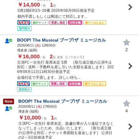
￥14,500
1
/ 枚
枚
S席1階E列15~26番 2026年08月09日発送予定
都内手渡しもしくは郵送にて対応します...
紙チケット
受渡し指定
女性名義
塗りつぶしなし
質問受付
BOOP! The Musical ブープ!ザ ミュージカル
2026/08/11 (
火
) 12時00分
2
博多座 (福岡)
￥16,000
2
/ 枚
枚 連番 【バラ売り可】
主演FC一次先行 座席未定 S席 ［取引成立後の公演中止
対応：送料・手数料を差し引いた全額を返金します］ 202
6年08月11日11時30分発送予定
会場付近で手渡します。 詳しい待ち...
紙チケット
受渡し指定
女性名義
塗りつぶしなし
質問受付
BOOP! The Musical ブープ!ザ ミュージカル
New
2026/08/11 (
火
) 17時00分
4
博多座 (福岡)
￥10,000
1
/ 枚
枚
主演FC一次先行 座席未定。急遽仕事が入り遠征できなく
なってしまったため、出品いたします。 ［取引成立後
の公演中止対応：チケット券面額を返金します］ 公演日
の2～3日前発送予定