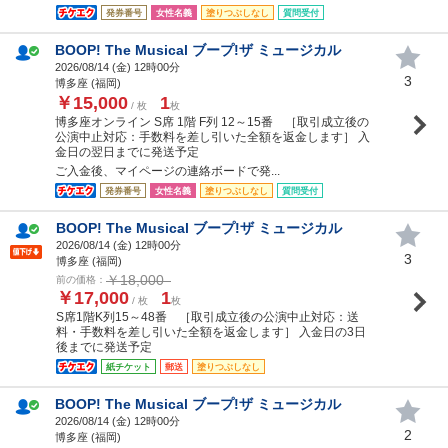
発券番号
女性名義
塗りつぶしなし
質問受付
BOOP! The Musical ブープ!ザ ミュージカル
2026/08/14 (
金
) 12時00分
3
博多座 (福岡)
￥15,000
1
/ 枚
枚
博多座オンライン S席 1階 F列 12～15番 ［取引成立後の
公演中止対応：手数料を差し引いた全額を返金します］ 入
金日の翌日までに発送予定
ご入金後、マイページの連絡ボードで発...
発券番号
女性名義
塗りつぶしなし
質問受付
BOOP! The Musical ブープ!ザ ミュージカル
2026/08/14 (
金
) 12時00分
3
博多座 (福岡)
￥18,000
前の価格：
￥17,000
1
/ 枚
枚
S席1階K列15～48番 ［取引成立後の公演中止対応：送
料・手数料を差し引いた全額を返金します］ 入金日の3日
後までに発送予定
紙チケット
郵送
塗りつぶしなし
BOOP! The Musical ブープ!ザ ミュージカル
2026/08/14 (
金
) 12時00分
2
博多座 (福岡)