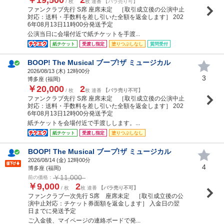
/ 枚
枚 連番 【バラ売り可】
ファンクラブ先行 S席 座席未定 ［取引成立後の公演中止
対応：送料・手数料を差し引いた全額を返金します］ 202
6年08月13日11時00分発送予定
公演当日に会場付近で紙チケットを手渡...
紙チケット
受渡し指定
塗りつぶしなし
質問受付
BOOP! The Musical ブープ!ザ ミュージカル
2026/08/13 (
木
) 12時00分
3
博多座 (福岡)
￥20,000
2
/ 枚
枚 連番
【バラ売り不可】
ファンクラブ先行 S席 座席未定 ［取引成立後の公演中止
対応：送料・手数料を差し引いた全額を返金します］ 202
6年08月13日12時00分発送予定
紙チケットを会場付近で手渡しします。...
紙チケット
受渡し指定
塗りつぶしなし
BOOP! The Musical ブープ!ザ ミュージカル
2026/08/14 (
金
) 12時00分
4
博多座 (福岡)
￥11,000
前の価格：
￥9,000
2
/ 枚
枚 連番
【バラ売り不可】
ファンクラブ一次先行 S席 座席未定 ［取引成立後の公
演中止対応：チケット券面額を返金します］ 入金日の翌
日までに発送予定
ご入金後、マイページの連絡ボードで発...