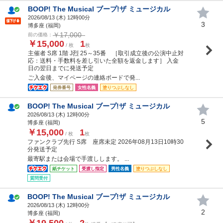
BOOP! The Musical ブープ!ザ ミュージカル
2026/08/13 (
木
) 12時00分
3
博多座 (福岡)
￥17,000
前の価格：
￥15,000
1
/ 枚
枚
主催者 S席 1階 J烈 25～35番 ［取引成立後の公演中止対
応：送料・手数料を差し引いた全額を返金します］ 入金
日の翌日までに発送予定
ご入金後、マイページの連絡ボードで発...
発券番号
女性名義
塗りつぶしなし
BOOP! The Musical ブープ!ザ ミュージカル
2026/08/13 (
木
) 12時00分
5
博多座 (福岡)
￥15,000
1
/ 枚
枚
ファンクラブ先行 S席 座席未定 2026年08月13日10時30
分発送予定
最寄駅または会場で手渡しします。 ...
紙チケット
受渡し指定
男性名義
塗りつぶしなし
質問受付
BOOP! The Musical ブープ!ザ ミュージカル
2026/08/13 (
木
) 12時00分
2
博多座 (福岡)
￥19,500
2