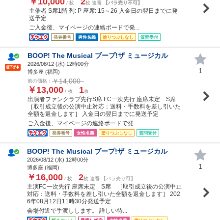
￥10,000
2
/ 枚
枚 連番
【バラ売り不可】
主催者 S席1階 列: P 座席: 15～26 入金日の翌日までに発
送予定
ご入金後、マイページの連絡ボードで発...
発券番号
男性名義
塗りつぶしなし
質問受付
BOOP! The Musical ブープ!ザ ミュージカル
2026/08/12 (
水
) 12時00分
1
博多座 (福岡)
￥14,000
前の価格：
￥13,000
1
/ 枚
枚
出演者ファンクラブ先行S席 FC一次先行 座席未定 S席
［取引成立後の公演中止対応：送料・手数料を差し引いた
全額を返金します］ 入金日の翌日までに発送予定
ご入金後、マイページの連絡ボードで発...
発券番号
女性名義
塗りつぶしなし
質問受付
BOOP! The Musical ブープ!ザ ミュージカル
2026/08/12 (
水
) 12時00分
1
博多座 (福岡)
￥16,000
2
/ 枚
枚 連番 【バラ売り可】
主演FC一次先行 座席未定 S席 ［取引成立後の公演中止
対応：送料・手数料を差し引いた全額を返金します］ 202
6年08月12日11時30分発送予定
会場付近で手渡しします。 詳しい待...