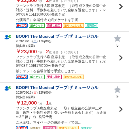
￥22,500
2
/ 枚
枚 連番 【バラ売り可】
ファンクラブ先行 S席 座席未定 ［取引成立後の公演中止
対応：送料・手数料を差し引いた全額を返金します］ 202
6年08月15日16時00分発送予定
公演当日に会場付近で紙チケットを手渡...
紙チケット
受渡し指定
塗りつぶしなし
質問受付
BOOP! The Musical ブープ!ザ ミュージカル
2026/08/15 (
土
) 17時00分
5
博多座 (福岡)
￥23,000
2
/ 枚
枚 連番 【バラ売り可】
ファンクラブ先行 S席 座席未定 ［取引成立後の公演中止
対応：送料・手数料を差し引いた全額を返金します］ 202
6年08月15日17時00分発送予定
紙チケットを会場付近で手渡しします。...
紙チケット
受渡し指定
塗りつぶしなし
BOOP! The Musical ブープ!ザ ミュージカル
2026/08/16 (
日
) 12時00分
9
博多座 (福岡)
￥12,000
1
/ 枚
枚
ファンクラブ A席座席未定 ［取引成立後の公演中止対
応：送料・手数料を差し引いた全額を返金します］ 入金日
の3日後までに発送予定
ご入金後、マイページの連絡ボードで発...
発券番号
女性名義
塗りつぶしなし
質問受付