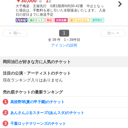
￥30,000
1
/ 枚
枚
大千穐楽 主催先行 S席1階席N列30-42番 中止となっ
た場合は、手数料を差し引いた全額返金いたします。 入金
日の翌日までに発送予定
紙チケット
郵送
女性名義
塗りつぶしなし
質問受付
1
< 前へ
次へ >
全 39 件 1～39件目
アイコンの説明
岡田治己が好きな方に人気のチケット
注目の公演・アーティストのチケット
現在ランキング入りはありません
売れ筋チケットの最新ランキング
高校野球(夏の甲子園)のチケット
あんさんぶるスターズ!(あんスタ)のチケット
千葉ロッテマリーンズのチケット