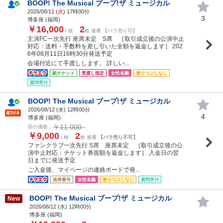
BOOP! The Musical ブープ!ザ ミュージカル
2026/08/11 (
火
) 17時00分
3
博多座 (福岡)
￥16,000
2
/ 枚
枚 連番 【バラ売り可】
主演FC一次先行 座席未定 S席 ［取引成立後の公演中止
対応：送料・手数料を差し引いた全額を返金します］ 202
6年08月11日16時30分発送予定
会場付近にて手渡しします。 詳しい...
紙チケット
受渡し指定
女性名義
塗りつぶしなし
質問受付
BOOP! The Musical ブープ!ザ ミュージカル
2026/08/12 (
水
) 12時00分
4
博多座 (福岡)
￥11,000
前の価格：
￥9,000
2
/ 枚
枚 連番
【バラ売り不可】
ファンクラブ一次先行 S席 座席未定 ［取引成立後の公
演中止対応：チケット券面額を返金します］ 入金日の翌
日までに発送予定
ご入金後、マイページの連絡ボードで発...
発券番号
女性名義
塗りつぶしなし
質問受付
BOOP! The Musical ブープ!ザ ミュージカル
New
2026/08/12 (
水
) 12時00分
博多座 (福岡)