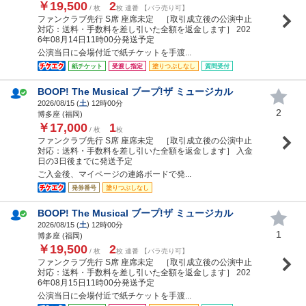
￥19,500
2
/ 枚
枚 連番 【バラ売り可】
ファンクラブ先行 S席 座席未定 ［取引成立後の公演中止
対応：送料・手数料を差し引いた全額を返金します］ 202
6年08月14日11時00分発送予定
公演当日に会場付近で紙チケットを手渡...
紙チケット
受渡し指定
塗りつぶしなし
質問受付
BOOP! The Musical ブープ!ザ ミュージカル
2026/08/15 (
土
) 12時00分
2
博多座 (福岡)
￥17,000
1
/ 枚
枚
ファンクラブ先行 S席 座席未定 ［取引成立後の公演中止
対応：送料・手数料を差し引いた全額を返金します］ 入金
日の3日後までに発送予定
ご入金後、マイページの連絡ボードで発...
発券番号
塗りつぶしなし
BOOP! The Musical ブープ!ザ ミュージカル
2026/08/15 (
土
) 12時00分
1
博多座 (福岡)
￥19,500
2
/ 枚
枚 連番 【バラ売り可】
ファンクラブ先行 S席 座席未定 ［取引成立後の公演中止
対応：送料・手数料を差し引いた全額を返金します］ 202
6年08月15日11時00分発送予定
公演当日に会場付近で紙チケットを手渡...