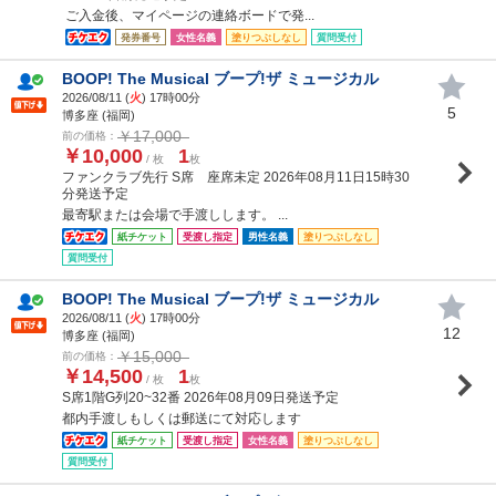
ご入金後、マイページの連絡ボードで発...
発券番号
女性名義
塗りつぶしなし
質問受付
BOOP! The Musical ブープ!ザ ミュージカル
2026/08/11 (
火
) 17時00分
5
博多座 (福岡)
￥17,000
前の価格：
￥10,000
1
/ 枚
枚
ファンクラブ先行 S席 座席未定 2026年08月11日15時30
分発送予定
最寄駅または会場で手渡しします。 ...
紙チケット
受渡し指定
男性名義
塗りつぶしなし
質問受付
BOOP! The Musical ブープ!ザ ミュージカル
2026/08/11 (
火
) 17時00分
12
博多座 (福岡)
￥15,000
前の価格：
￥14,500
1
/ 枚
枚
S席1階G列20~32番 2026年08月09日発送予定
都内手渡しもしくは郵送にて対応します
紙チケット
受渡し指定
女性名義
塗りつぶしなし
質問受付