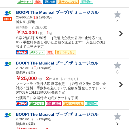
紙チケット
郵送
男性名義
塗りつぶしなし
質問受付
BOOP! The Musical ブープ!ザ ミュージカル
2026/08/16 (
日
) 12時00分
4
博多座 (福岡)
￥26,000
前の価格：
￥24,000
1
/ 枚
枚
S席 2階B列15-50番 ［取引成立後の公演中止対応：送
料・手数料を差し引いた全額を返金します］ 入金日の3日
後までに発送予定
紙チケット
郵送
塗りつぶしなし
BOOP! The Musical ブープ!ザ ミュージカル
2026/08/16 (
日
) 12時00分
6
博多座 (福岡)
￥25,000
2
/ 枚
枚 連番 【バラ売り可】
ファンクラブ先行 S席 座席未定 ［取引成立後の公演中止
対応：送料・手数料を差し引いた全額を返金します］ 202
6年08月16日11時00分発送予定
公演当日に会場付近で紙チケットを手渡...
紙チケット
受渡し指定
塗りつぶしなし
質問受付
BOOP! The Musical ブープ!ザ ミュージカル
2026/08/16 (
日
) 12時00分
9
博多座 (福岡)