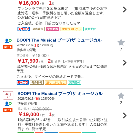
￥16,000
1
/ 枚
枚
ファンクラブ先行 S席 座席未定 ［取引成立後の公演中
止対応：送料・手数料を差し引いた全額を返金します］
公演日の2～3日前発送予定
ご入金後、公演3日前になりましたらマ...
発券番号
女性名義
塗りつぶしなし
質問受付
BOOP! The Musical ブープ!ザ ミュージカル
2026/08/16 (
日
) 12時00分
7
博多座 (福岡)
￥18,000
前の価格：
￥17,500
2
/ 枚
枚 連番
【バラ売り不可】
出演者FC先行抽選 S席座席未定 入金日の翌日までに発送
予定
ご入金後、マイページの連絡ボードで発...
発券番号
塗りつぶしなし
質問受付
BOOP! The Musical ブープ!ザ ミュージカル
今日
まで
2026/08/16 (
日
) 12時00分
2
博多座 (福岡)
￥20,000
前の価格：
￥19,000
1
/ 枚
枚
1階S席N列36～42番 ［取引成立後の公演中止対応：送
料・手数料を差し引いた全額を返金します］ 入金日の翌
日までに発送予定