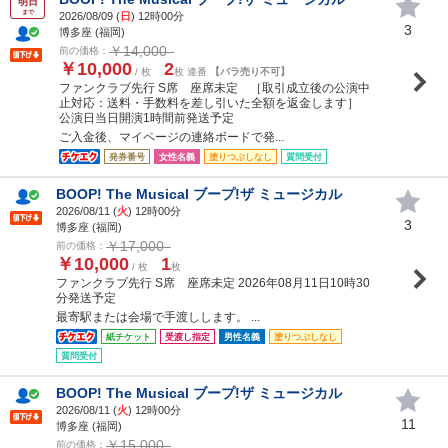
明日
まで
2026/08/09 (
日
) 12時00分
3
博多座 (福岡)
￥14,000
前の価格：
￥10,000
2
/ 枚
枚 連番
【バラ売り不可】
ファンクラブ先行 S席 座席未定 ［取引成立後の公演中
止対応：送料・手数料を差し引いた全額を返金します］
公演日当日開演1時間前発送予定
ご入金後、マイページの連絡ボードで発...
発券番号
女性名義
塗りつぶしなし
質問受付
BOOP! The Musical ブープ!ザ ミュージカル
2026/08/11 (
火
) 12時00分
3
博多座 (福岡)
￥17,000
前の価格：
￥10,000
1
/ 枚
枚
ファンクラブ先行 S席 座席未定 2026年08月11日10時30
分発送予定
最寄駅または会場で手渡しします。 ...
紙チケット
受渡し指定
男性名義
塗りつぶしなし
質問受付
BOOP! The Musical ブープ!ザ ミュージカル
2026/08/11 (
火
) 12時00分
11
博多座 (福岡)
￥15,000
前の価格：