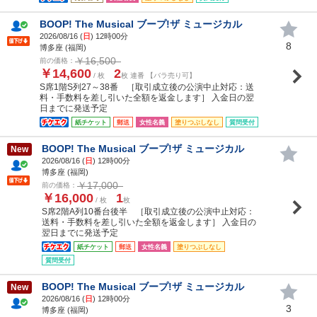
BOOP! The Musical ブープ!ザ ミュージカル
2026/08/16 (
日
) 12時00分
8
博多座 (福岡)
￥16,500
前の価格：
￥14,600
2
/ 枚
枚 連番 【バラ売り可】
S席1階S列27～38番 ［取引成立後の公演中止対応：送
料・手数料を差し引いた全額を返金します］ 入金日の翌
日までに発送予定
紙チケット
郵送
女性名義
塗りつぶしなし
質問受付
BOOP! The Musical ブープ!ザ ミュージカル
New
2026/08/16 (
日
) 12時00分
博多座 (福岡)
￥17,000
前の価格：
￥16,000
1
/ 枚
枚
S席2階A列10番台後半 ［取引成立後の公演中止対応：
送料・手数料を差し引いた全額を返金します］ 入金日の
翌日までに発送予定
紙チケット
郵送
女性名義
塗りつぶしなし
質問受付
BOOP! The Musical ブープ!ザ ミュージカル
New
2026/08/16 (
日
) 12時00分
3
博多座 (福岡)