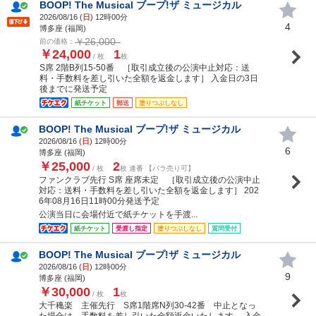
BOOP! The Musical ブープ!ザ ミュージカル
2026/08/16 (
日
) 12時00分
4
博多座 (福岡)
￥26,000
前の価格：
￥24,000
1
/ 枚
枚
S席 2階B列15-50番 ［取引成立後の公演中止対応：送
料・手数料を差し引いた全額を返金します］ 入金日の3日
後までに発送予定
紙チケット
郵送
塗りつぶしなし
BOOP! The Musical ブープ!ザ ミュージカル
2026/08/16 (
日
) 12時00分
6
博多座 (福岡)
￥25,000
2
/ 枚
枚 連番 【バラ売り可】
ファンクラブ先行 S席 座席未定 ［取引成立後の公演中止
対応：送料・手数料を差し引いた全額を返金します］ 202
6年08月16日11時00分発送予定
公演当日に会場付近で紙チケットを手渡...
紙チケット
受渡し指定
塗りつぶしなし
質問受付
BOOP! The Musical ブープ!ザ ミュージカル
2026/08/16 (
日
) 12時00分
9
博多座 (福岡)
￥30,000
1
/ 枚
枚
大千穐楽 主催先行 S席1階席N列30-42番 中止となっ
た場合は、手数料を差し引いた全額返金いたします。 入金