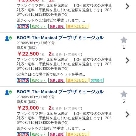
/ 枚
枚
ファンクラブ先行 S席 座席未定 ［取引成立後の公演中止
対応：送料・手数料を差し引いた全額を返金します］ 202
6年08月15日12時00分発送予定
紙チケットを会場付近で手渡しします。...
紙チケット
受渡し指定
塗りつぶしなし
BOOP! The Musical ブープ!ザ ミュージカル
2026/08/15 (
土
) 17時00分
1
博多座 (福岡)
￥22,500
2
/ 枚
枚 連番 【バラ売り可】
ファンクラブ先行 S席 座席未定 ［取引成立後の公演中止
対応：送料・手数料を差し引いた全額を返金します］ 202
6年08月15日16時00分発送予定
公演当日に会場付近で紙チケットを手渡...
紙チケット
受渡し指定
塗りつぶしなし
質問受付
BOOP! The Musical ブープ!ザ ミュージカル
2026/08/15 (
土
) 17時00分
5
博多座 (福岡)
￥23,000
2
/ 枚
枚 連番 【バラ売り可】
ファンクラブ先行 S席 座席未定 ［取引成立後の公演中止
対応：送料・手数料を差し引いた全額を返金します］ 202
6年08月15日17時00分発送予定
紙チケットを会場付近で手渡しします。...
紙チケット
受渡し指定
塗りつぶしなし