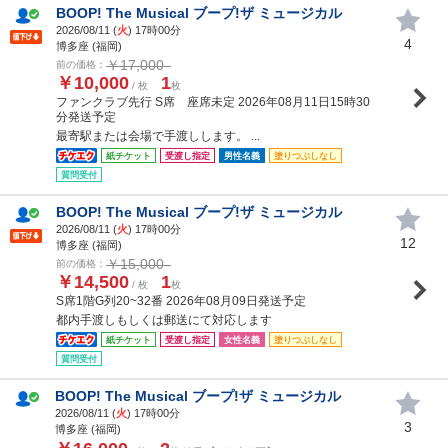
BOOP! The Musical ブープ!ザ ミュージカル
2026/08/11 (
火
) 17時00分
4
博多座 (福岡)
￥17,000
前の価格：
￥10,000
1
/ 枚
枚
ファンクラブ先行 S席 座席未定 2026年08月11日15時30
分発送予定
最寄駅または会場で手渡しします。 ...
紙チケット
受渡し指定
男性名義
塗りつぶしなし
質問受付
BOOP! The Musical ブープ!ザ ミュージカル
2026/08/11 (
火
) 17時00分
12
博多座 (福岡)
￥15,000
前の価格：
￥14,500
1
/ 枚
枚
S席1階G列20~32番 2026年08月09日発送予定
都内手渡しもしくは郵送にて対応します
紙チケット
受渡し指定
女性名義
塗りつぶしなし
質問受付
BOOP! The Musical ブープ!ザ ミュージカル
2026/08/11 (
火
) 17時00分
3
博多座 (福岡)