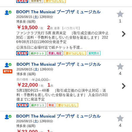
発券番号
塗りつぶしなし
BOOP! The Musical ブープ!ザ ミュージカル
2026/08/15 (
土
) 12時00分
1
博多座 (福岡)
￥19,500
2
/ 枚
枚 連番 【バラ売り可】
ファンクラブ先行 S席 座席未定 ［取引成立後の公演中止
対応：送料・手数料を差し引いた全額を返金します］ 202
6年08月15日11時00分発送予定
公演当日に会場付近で紙チケットを手渡...
紙チケット
受渡し指定
塗りつぶしなし
質問受付
BOOP! The Musical ブープ!ザ ミュージカル
2026/08/15 (
土
) 12時00分
4
博多座 (福岡)
￥24,000
前の価格：
￥22,000
1
/ 枚
枚
S席1階D列15～48番 ［取引成立後の公演中止対応：送
料・手数料を差し引いた全額を返金します］ 入金日の3日
後までに発送予定
紙チケット
郵送
塗りつぶしなし
BOOP! The Musical ブープ!ザ ミュージカル
2026/08/15 (
土
) 12時00分
4
博多座 (福岡)
￥23,000
1