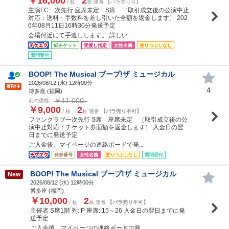
￥16,000
2
/ 枚
枚 連番 【バラ売り可】
主演FC一次先行 座席未定 S席 ［取引成立後の公演中止
対応：送料・手数料を差し引いた全額を返金します］ 202
6年08月11日16時30分発送予定
会場付近にて手渡しします。 詳しい...
紙チケット
受渡し指定
女性名義
塗りつぶしなし
質問受付
BOOP! The Musical ブープ!ザ ミュージカル
2026/08/12 (
水
) 12時00分
4
博多座 (福岡)
￥11,000
前の価格：
￥9,000
2
/ 枚
枚 連番
【バラ売り不可】
ファンクラブ一次先行 S席 座席未定 ［取引成立後の公
演中止対応：チケット券面額を返金します］ 入金日の翌
日までに発送予定
ご入金後、マイページの連絡ボードで発...
発券番号
女性名義
塗りつぶしなし
質問受付
BOOP! The Musical ブープ!ザ ミュージカル
New
2026/08/12 (
水
) 12時00分
博多座 (福岡)
￥10,000
2
/ 枚
枚 連番
【バラ売り不可】
主催者 S席1階 列: P 座席: 15～26 入金日の翌日までに発
送予定
ご入金後、マイページの連絡ボードで発...