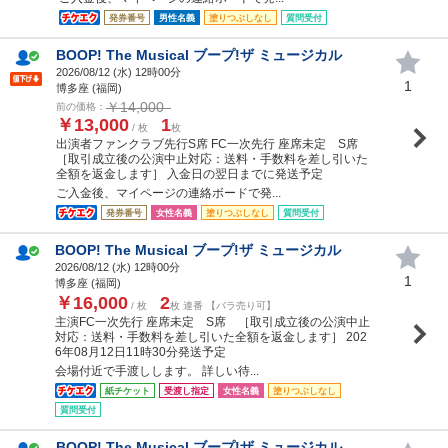
発券番号
男性名義
塗りつぶしなし
質問受付
BOOP! The Musical ブープ!ザ ミュージカル
2026/08/12 (
水
) 12時00分
1
博多座 (福岡)
￥14,000
前の価格：
￥13,000
1
/ 枚
枚
出演者ファンクラブ先行S席 FC一次先行 座席未定 S席
［取引成立後の公演中止対応：送料・手数料を差し引いた
全額を返金します］ 入金日の翌日までに発送予定
ご入金後、マイページの連絡ボードで発...
発券番号
女性名義
塗りつぶしなし
質問受付
BOOP! The Musical ブープ!ザ ミュージカル
2026/08/12 (
水
) 12時00分
1
博多座 (福岡)
￥16,000
2
/ 枚
枚 連番 【バラ売り可】
主演FC一次先行 座席未定 S席 ［取引成立後の公演中止
対応：送料・手数料を差し引いた全額を返金します］ 202
6年08月12日11時30分発送予定
会場付近で手渡しします。 詳しい待...
紙チケット
受渡し指定
女性名義
塗りつぶしなし
質問受付
BOOP! The Musical ブープ!ザ ミュージカル