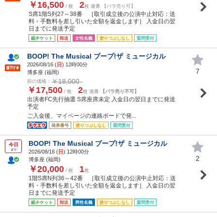
￥16,500
2
/ 枚
枚 連番 【バラ売り可】
S席1階S列27～38番 ［取引成立後の公演中止対応：送
料・手数料を差し引いた全額を返金します］ 入金日の翌
日までに発送予定
紙チケット
郵送
女性名義
塗りつぶしなし
質問受付
BOOP! The Musical ブープ!ザ ミュージカル
2026/08/16 (
日
) 12時00分
7
博多座 (福岡)
￥18,000
前の価格：
￥17,500
2
/ 枚
枚 連番
【バラ売り不可】
出演者FC先行抽選 S席座席未定 入金日の翌日までに発送
予定
ご入金後、マイページの連絡ボードで発...
発券番号
塗りつぶしなし
質問受付
BOOP! The Musical ブープ!ザ ミュージカル
今日
まで
2026/08/16 (
日
) 12時00分
2
博多座 (福岡)
￥20,000
1
/ 枚
枚
1階S席N列36～42番 ［取引成立後の公演中止対応：送
料・手数料を差し引いた全額を返金します］ 入金日の翌
日までに発送予定
紙チケット
郵送
男性名義
塗りつぶしなし
質問受付