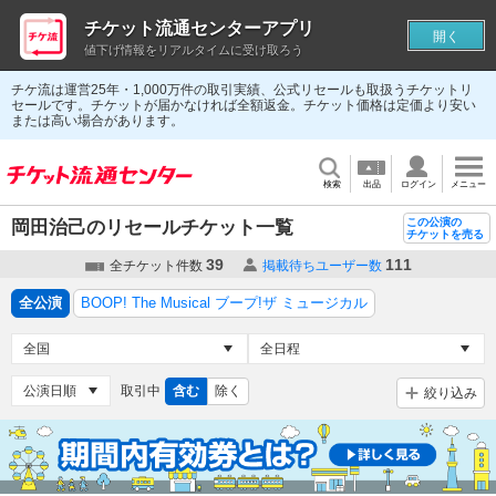
チケット流通センターアプリ
開く
値下げ情報をリアルタイムに受け取ろう
チケ流は運営25年・1,000万件の取引実績、公式リセールも取扱うチケットリ
セールです。チケットが届かなければ全額返金。チケット価格は定価より安い
または高い場合があります。
検索
出品
ログイン
メニュー
この公演の
岡田治己のリセールチケット一覧
チケットを売る
39
111
全チケット件数
掲載待ちユーザー数
全公演
BOOP! The Musical ブープ!ザ ミュージカル
取引中
含む
除く
絞り込み