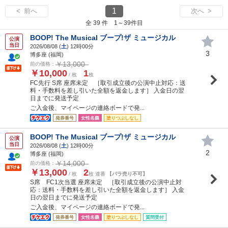
1
< 前へ
次へ >
全 39 件 1～39件目
BOOP! The Musical ブープ!ザ ミュージカル
公演
当日
2026/08/08 (
土
) 12時00分
3
博多座 (福岡)
￥13,000
前の価格：
￥10,000
1
/ 枚
枚
FC先行 S席 座席未定 ［取引成立後の公演中止対応：送
料・手数料を差し引いた全額を返金します］ 入金日の翌
日までに発送予定
ご入金後、マイページの連絡ボードで発...
発券番号
女性名義
塗りつぶしなし
BOOP! The Musical ブープ!ザ ミュージカル
公演
当日
2026/08/08 (
土
) 12時00分
2
博多座 (福岡)
￥14,000
前の価格：
￥13,000
2
/ 枚
枚 連番
【バラ売り不可】
S席 FC1次当選 座席未定 ［取引成立後の公演中止対
応：送料・手数料を差し引いた全額を返金します］ 入金
日の翌日までに発送予定
ご入金後、マイページの連絡ボードで発...
発券番号
女性名義
塗りつぶしなし
質問受付