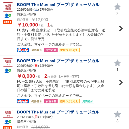
BOOP! The Musical ブープ!ザ ミュージカル
公演
当日
2026/08/08 (
土
) 17時00分
2
博多座 (福岡)
￥12,000
前の価格：
￥10,000
1
/ 枚
枚
FC先行 S席 座席未定 ［取引成立後の公演中止対応：送
料・手数料を差し引いた全額を返金します］ 入金日の翌
日までに発送予定
ご入金後、マイページの連絡ボードで発...
発券番号
女性名義
塗りつぶしなし
BOOP! The Musical ブープ!ザ ミュージカル
明日
まで
2026/08/09 (
日
) 12時00分
1
博多座 (福岡)
￥8,000
2
/ 枚
枚 連番
【バラ売り不可】
FC一次先行 A席 座席未定 ［取引成立後の公演中止対
応：送料・手数料を差し引いた全額を返金します］ 入金
日の翌日までに発送予定
ご入金後、マイページの連絡ボードで発...
発券番号
女性名義
塗りつぶしなし
質問受付
BOOP! The Musical ブープ!ザ ミュージカル
明日
まで
2026/08/09 (
日
) 12時00分
3
博多座 (福岡)
￥14,000
前の価格：