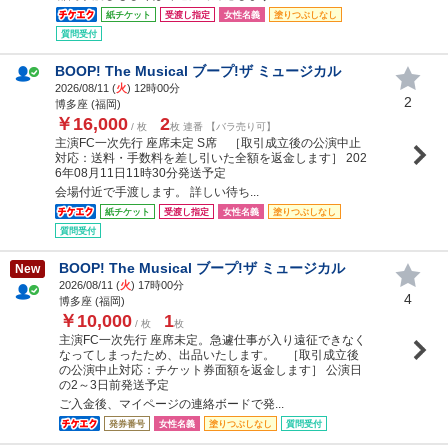
紙チケット
受渡し指定
女性名義
塗りつぶしなし
質問受付
BOOP! The Musical ブープ!ザ ミュージカル
2026/08/11 (
火
) 12時00分
2
博多座 (福岡)
￥16,000
2
/ 枚
枚 連番 【バラ売り可】
主演FC一次先行 座席未定 S席 ［取引成立後の公演中止
対応：送料・手数料を差し引いた全額を返金します］ 202
6年08月11日11時30分発送予定
会場付近で手渡します。 詳しい待ち...
紙チケット
受渡し指定
女性名義
塗りつぶしなし
質問受付
BOOP! The Musical ブープ!ザ ミュージカル
New
2026/08/11 (
火
) 17時00分
4
博多座 (福岡)
￥10,000
1
/ 枚
枚
主演FC一次先行 座席未定。急遽仕事が入り遠征できなく
なってしまったため、出品いたします。 ［取引成立後
の公演中止対応：チケット券面額を返金します］ 公演日
の2～3日前発送予定
ご入金後、マイページの連絡ボードで発...
発券番号
女性名義
塗りつぶしなし
質問受付