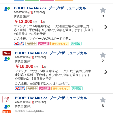
BOOP! The Musical ブープ!ザ ミュージカル
2026/08/16 (
日
) 12時00分
9
博多座 (福岡)
￥12,000
1
/ 枚
枚
ファンクラブ A席座席未定 ［取引成立後の公演中止対
応：送料・手数料を差し引いた全額を返金します］ 入金日
の3日後までに発送予定
ご入金後、マイページの連絡ボードで発...
発券番号
女性名義
塗りつぶしなし
質問受付
BOOP! The Musical ブープ!ザ ミュージカル
New
2026/08/16 (
日
) 12時00分
2
博多座 (福岡)
￥16,000
1
/ 枚
枚
ファンクラブ先行 S席 座席未定 ［取引成立後の公演中
止対応：送料・手数料を差し引いた全額を返金します］
公演日の2～3日前発送予定
ご入金後、公演3日前になりましたらマ...
発券番号
女性名義
塗りつぶしなし
質問受付
BOOP! The Musical ブープ!ザ ミュージカル
今日
まで
2026/08/16 (
日
) 12時00分
8
博多座 (福岡)
￥17,000
前の価格：