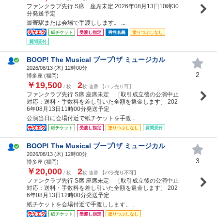
ファンクラブ先行 S席 座席未定 2026年08月13日10時30
分発送予定
最寄駅または会場で手渡しします。 ...
紙チケット
受渡し指定
男性名義
塗りつぶしなし
質問受付
BOOP! The Musical ブープ!ザ ミュージカル
2026/08/13 (
木
) 12時00分
2
博多座 (福岡)
￥19,500
2
/ 枚
枚 連番 【バラ売り可】
ファンクラブ先行 S席 座席未定 ［取引成立後の公演中止
対応：送料・手数料を差し引いた全額を返金します］ 202
6年08月13日11時00分発送予定
公演当日に会場付近で紙チケットを手渡...
紙チケット
受渡し指定
塗りつぶしなし
質問受付
BOOP! The Musical ブープ!ザ ミュージカル
2026/08/13 (
木
) 12時00分
3
博多座 (福岡)
￥20,000
2
/ 枚
枚 連番
【バラ売り不可】
ファンクラブ先行 S席 座席未定 ［取引成立後の公演中止
対応：送料・手数料を差し引いた全額を返金します］ 202
6年08月13日12時00分発送予定
紙チケットを会場付近で手渡しします。...
紙チケット
受渡し指定
塗りつぶしなし