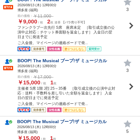
2026/08/13 (
木
) 12時00分
3
博多座 (福岡)
￥11,000
前の価格：
￥9,000
2
/ 枚
枚 連番
【バラ売り不可】
ファンクラブ一次先行 S席 座席未定 ［取引成立後の公
演中止対応：チケット券面額を返金します］ 入金日の翌
日までに発送予定
ご入金後、マイページの連絡ボードで発...
発券番号
女性名義
塗りつぶしなし
質問受付
BOOP! The Musical ブープ!ザ ミュージカル
2026/08/13 (
木
) 12時00分
3
博多座 (福岡)
￥17,000
前の価格：
￥15,000
1
/ 枚
枚
主催者 S席 1階 J烈 25～35番 ［取引成立後の公演中止対
応：送料・手数料を差し引いた全額を返金します］ 入金
日の翌日までに発送予定
ご入金後、マイページの連絡ボードで発...
発券番号
女性名義
塗りつぶしなし
BOOP! The Musical ブープ!ザ ミュージカル
2026/08/13 (
木
) 12時00分
5
博多座 (福岡)
￥15,000
1
/ 枚
枚