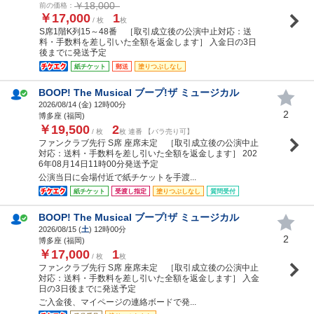
￥18,000
前の価格：
￥17,000
1
/ 枚
枚
S席1階K列15～48番 ［取引成立後の公演中止対応：送
料・手数料を差し引いた全額を返金します］ 入金日の3日
後までに発送予定
紙チケット
郵送
塗りつぶしなし
BOOP! The Musical ブープ!ザ ミュージカル
2026/08/14 (
金
) 12時00分
2
博多座 (福岡)
￥19,500
2
/ 枚
枚 連番 【バラ売り可】
ファンクラブ先行 S席 座席未定 ［取引成立後の公演中止
対応：送料・手数料を差し引いた全額を返金します］ 202
6年08月14日11時00分発送予定
公演当日に会場付近で紙チケットを手渡...
紙チケット
受渡し指定
塗りつぶしなし
質問受付
BOOP! The Musical ブープ!ザ ミュージカル
2026/08/15 (
土
) 12時00分
2
博多座 (福岡)
￥17,000
1
/ 枚
枚
ファンクラブ先行 S席 座席未定 ［取引成立後の公演中止
対応：送料・手数料を差し引いた全額を返金します］ 入金
日の3日後までに発送予定
ご入金後、マイページの連絡ボードで発...