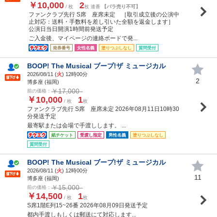
￥10,000
2
/ 枚
枚 連番
【バラ売り不可】
ファンクラブ先行 S席 座席未定 ［取引成立後の公演中
止対応：送料・手数料を差し引いた全額を返金します］
公演日当日開演1時間前発送予定
ご入金後、マイページの連絡ボードで発...
発券番号
女性名義
塗りつぶしなし
質問受付
BOOP! The Musical ブープ!ザ ミュージカル
2026/08/11 (
火
) 12時00分
2
博多座 (福岡)
￥17,000
前の価格：
￥10,000
1
/ 枚
枚
ファンクラブ先行 S席 座席未定 2026年08月11日10時30
分発送予定
最寄駅または会場で手渡しします。 ...
紙チケット
受渡し指定
男性名義
塗りつぶしなし
質問受付
BOOP! The Musical ブープ!ザ ミュージカル
2026/08/11 (
火
) 12時00分
11
博多座 (福岡)
￥15,000
前の価格：
￥14,500
1
/ 枚
枚
S席1階E列15~26番 2026年08月09日発送予定
都内手渡しもしくは郵送にて対応します...