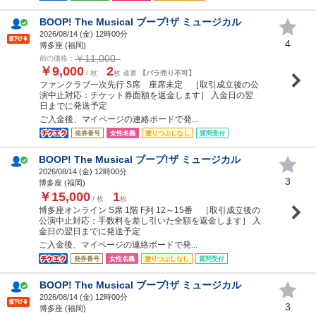
BOOP! The Musical ブープ!ザ ミュージカル
2026/08/14 (
金
) 12時00分
4
博多座 (福岡)
￥11,000
前の価格：
￥9,000
2
/ 枚
枚 連番
【バラ売り不可】
ファンクラブ一次先行 S席 座席未定 ［取引成立後の公
演中止対応：チケット券面額を返金します］ 入金日の翌
日までに発送予定
ご入金後、マイページの連絡ボードで発...
発券番号
女性名義
塗りつぶしなし
質問受付
BOOP! The Musical ブープ!ザ ミュージカル
2026/08/14 (
金
) 12時00分
3
博多座 (福岡)
￥15,000
1
/ 枚
枚
博多座オンライン S席 1階 F列 12～15番 ［取引成立後の
公演中止対応：手数料を差し引いた全額を返金します］ 入
金日の翌日までに発送予定
ご入金後、マイページの連絡ボードで発...
発券番号
女性名義
塗りつぶしなし
質問受付
BOOP! The Musical ブープ!ザ ミュージカル
2026/08/14 (
金
) 12時00分
3
博多座 (福岡)