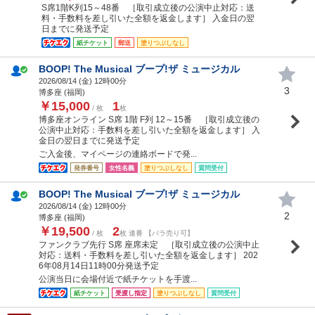
S席1階K列15～48番 ［取引成立後の公演中止対応：送
料・手数料を差し引いた全額を返金します］ 入金日の翌
日までに発送予定
紙チケット
郵送
塗りつぶしなし
BOOP! The Musical ブープ!ザ ミュージカル
2026/08/14 (
金
) 12時00分
3
博多座 (福岡)
￥15,000
1
/ 枚
枚
博多座オンライン S席 1階 F列 12～15番 ［取引成立後の
公演中止対応：手数料を差し引いた全額を返金します］ 入
金日の翌日までに発送予定
ご入金後、マイページの連絡ボードで発...
発券番号
女性名義
塗りつぶしなし
質問受付
BOOP! The Musical ブープ!ザ ミュージカル
2026/08/14 (
金
) 12時00分
2
博多座 (福岡)
￥19,500
2
/ 枚
枚 連番 【バラ売り可】
ファンクラブ先行 S席 座席未定 ［取引成立後の公演中止
対応：送料・手数料を差し引いた全額を返金します］ 202
6年08月14日11時00分発送予定
公演当日に会場付近で紙チケットを手渡...
紙チケット
受渡し指定
塗りつぶしなし
質問受付