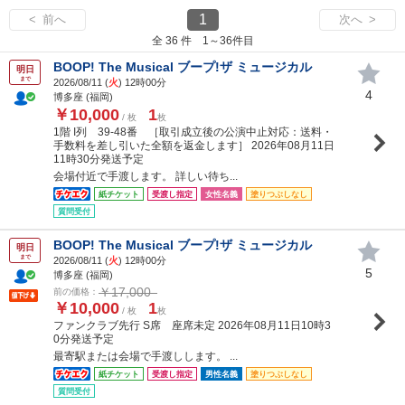
1
< 前へ
次へ >
全 36 件 1～36件目
BOOP! The Musical ブープ!ザ ミュージカル
明日
まで
2026/08/11 (
火
) 12時00分
4
博多座 (福岡)
￥10,000
1
/ 枚
枚
1階 I列 39-48番 ［取引成立後の公演中止対応：送料・
手数料を差し引いた全額を返金します］ 2026年08月11日
11時30分発送予定
会場付近で手渡します。 詳しい待ち...
紙チケット
受渡し指定
女性名義
塗りつぶしなし
質問受付
BOOP! The Musical ブープ!ザ ミュージカル
明日
まで
2026/08/11 (
火
) 12時00分
5
博多座 (福岡)
￥17,000
前の価格：
￥10,000
1
/ 枚
枚
ファンクラブ先行 S席 座席未定 2026年08月11日10時3
0分発送予定
最寄駅または会場で手渡しします。 ...
紙チケット
受渡し指定
男性名義
塗りつぶしなし
質問受付