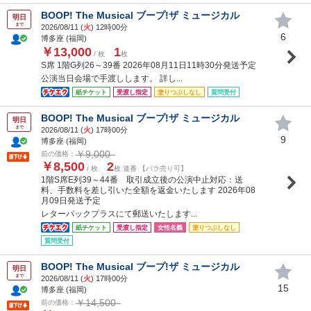
BOOP! The Musical ブープ!ザ ミュージカル
明日
まで
2026/08/11 (
火
) 12時00分
6
博多座 (福岡)
￥13,000
1
/ 枚
枚
S席 1階G列26～39番 2026年08月11日11時30分発送予定
公演当日会場で手渡しします。 詳し...
紙チケット
受渡し指定
塗りつぶしなし
質問受付
BOOP! The Musical ブープ!ザ ミュージカル
明日
まで
2026/08/11 (
火
) 17時00分
9
博多座 (福岡)
￥9,000
前の価格：
￥8,500
2
/ 枚
枚 連番 【バラ売り可】
1階S席E列39～44番 取引成立後の公演中止対応：送
料、手数料を差し引いた全額を返金いたします 2026年08
月09日発送予定
レターパックプラスにて郵送いたします...
紙チケット
受渡し指定
女性名義
塗りつぶしなし
質問受付
BOOP! The Musical ブープ!ザ ミュージカル
明日
まで
2026/08/11 (
火
) 17時00分
15
博多座 (福岡)
￥14,500
前の価格：