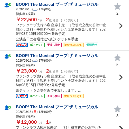
BOOP! The Musical ブープ!ザ ミュージカル
2026/08/15 (
土
) 17時00分
2
博多座 (福岡)
￥22,500
2
/ 枚
枚 連番 【バラ売り可】
ファンクラブ先行 S席 座席未定 ［取引成立後の公演中止
対応：送料・手数料を差し引いた全額を返金します］ 202
6年08月15日16時00分発送予定
公演当日に会場付近で紙チケットを手渡...
紙チケット
受渡し指定
塗りつぶしなし
質問受付
BOOP! The Musical ブープ!ザ ミュージカル
2026/08/15 (
土
) 17時00分
5
博多座 (福岡)
￥23,000
2
/ 枚
枚 連番 【バラ売り可】
ファンクラブ先行 S席 座席未定 ［取引成立後の公演中止
対応：送料・手数料を差し引いた全額を返金します］ 202
6年08月15日17時00分発送予定
紙チケットを会場付近で手渡しします。...
紙チケット
受渡し指定
塗りつぶしなし
BOOP! The Musical ブープ!ザ ミュージカル
2026/08/16 (
日
) 12時00分
8
博多座 (福岡)
￥12,000
1
/ 枚
枚
ファンクラブ A席座席未定 ［取引成立後の公演中止対