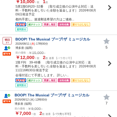
￥10,000
1
/ 枚
枚
S席1階G列20~32番 ［取引成立後の公演中止対応：送
料・手数料を差し引いた全額を返金します］ 2026年08月
09日発送予定
都内手渡し。速達郵送希望の方はご連絡...
紙チケット
受渡し指定
女性名義
塗りつぶしなし
質問受付
BOOP! The Musical ブープ!ザ ミュージカル
明日
まで
2026/08/11 (
火
) 17時00分
5
博多座 (福岡)
￥15,000
前の価格：
￥12,000
2
/ 枚
枚 連番 【バラ売り可】
1階 F列 39-48番 ［取引成立後の公演中止対応：送
料・手数料を差し引いた全額を返金します］ 2026年08月
11日16時30分発送予定
会場付近にて手渡しします。 詳しい...
紙チケット
受渡し指定
女性名義
塗りつぶしなし
質問受付
BOOP! The Musical ブープ!ザ ミュージカル
2026/08/12 (
水
) 12時00分
7
博多座 (福岡)
￥9,000
前の価格：
￥7,000
2
/ 枚
枚 連番
【バラ売り不可】