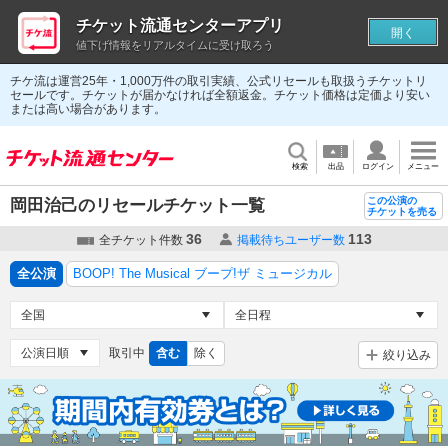
チケット流通センターアプリ
開く
値下げ情報をリアルタイムに受け取ろう
チケ流は運営25年・1,000万件の取引実績、公式リセールも取扱うチケットリ
セールです。チケットが届かなければ全額返金。チケット価格は定価より安い
または高い場合があります。
検索
出品
ログイン
メニュー
この公演の
岡田治己のリセールチケット一覧
チケットを売る
36
113
全チケット件数
掲載待ちユーザー数
全公演
BOOP! The Musical ブープ!ザ ミュージカル
取引中
含む
除く
絞り込み