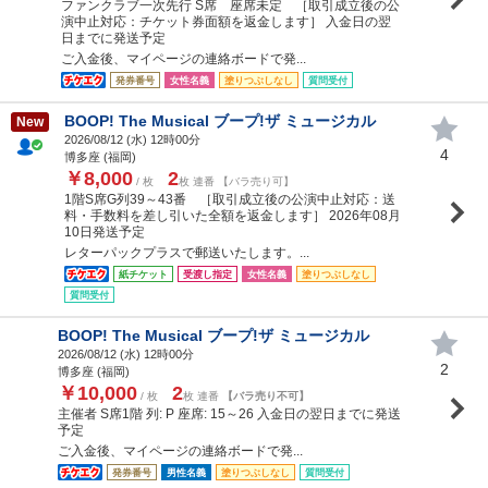
ファンクラブ一次先行 S席 座席未定 ［取引成立後の公
演中止対応：チケット券面額を返金します］ 入金日の翌
日までに発送予定
ご入金後、マイページの連絡ボードで発...
発券番号
女性名義
塗りつぶしなし
質問受付
BOOP! The Musical ブープ!ザ ミュージカル
New
2026/08/12 (
水
) 12時00分
4
博多座 (福岡)
￥8,000
2
/ 枚
枚 連番 【バラ売り可】
1階S席G列39～43番 ［取引成立後の公演中止対応：送
料・手数料を差し引いた全額を返金します］ 2026年08月
10日発送予定
レターパックプラスで郵送いたします。...
紙チケット
受渡し指定
女性名義
塗りつぶしなし
質問受付
BOOP! The Musical ブープ!ザ ミュージカル
2026/08/12 (
水
) 12時00分
2
博多座 (福岡)
￥10,000
2
/ 枚
枚 連番
【バラ売り不可】
主催者 S席1階 列: P 座席: 15～26 入金日の翌日までに発送
予定
ご入金後、マイページの連絡ボードで発...
発券番号
男性名義
塗りつぶしなし
質問受付