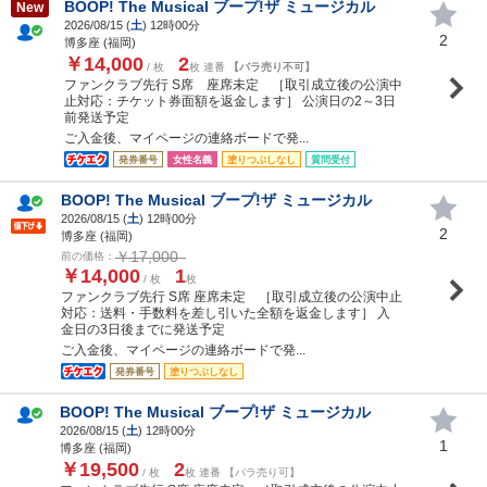
BOOP! The Musical ブープ!ザ ミュージカル
New
2026/08/15 (
土
) 12時00分
2
博多座 (福岡)
￥14,000
2
/ 枚
枚 連番
【バラ売り不可】
ファンクラブ先行 S席 座席未定 ［取引成立後の公演中
止対応：チケット券面額を返金します］ 公演日の2～3日
前発送予定
ご入金後、マイページの連絡ボードで発...
発券番号
女性名義
塗りつぶしなし
質問受付
BOOP! The Musical ブープ!ザ ミュージカル
2026/08/15 (
土
) 12時00分
2
博多座 (福岡)
￥17,000
前の価格：
￥14,000
1
/ 枚
枚
ファンクラブ先行 S席 座席未定 ［取引成立後の公演中止
対応：送料・手数料を差し引いた全額を返金します］ 入
金日の3日後までに発送予定
ご入金後、マイページの連絡ボードで発...
発券番号
塗りつぶしなし
BOOP! The Musical ブープ!ザ ミュージカル
2026/08/15 (
土
) 12時00分
1
博多座 (福岡)
￥19,500
2
/ 枚
枚 連番 【バラ売り可】