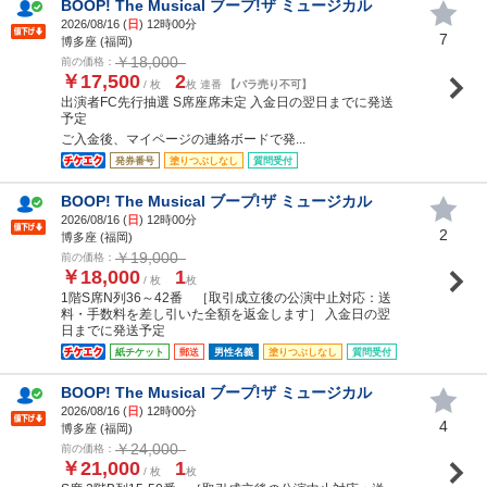
BOOP! The Musical ブープ!ザ ミュージカル
2026/08/16 (
日
) 12時00分
7
博多座 (福岡)
￥18,000
前の価格：
￥17,500
2
/ 枚
枚 連番
【バラ売り不可】
出演者FC先行抽選 S席座席未定 入金日の翌日までに発送
予定
ご入金後、マイページの連絡ボードで発...
発券番号
塗りつぶしなし
質問受付
BOOP! The Musical ブープ!ザ ミュージカル
2026/08/16 (
日
) 12時00分
2
博多座 (福岡)
￥19,000
前の価格：
￥18,000
1
/ 枚
枚
1階S席N列36～42番 ［取引成立後の公演中止対応：送
料・手数料を差し引いた全額を返金します］ 入金日の翌
日までに発送予定
紙チケット
郵送
男性名義
塗りつぶしなし
質問受付
BOOP! The Musical ブープ!ザ ミュージカル
2026/08/16 (
日
) 12時00分
4
博多座 (福岡)
￥24,000
前の価格：
￥21,000
1
/ 枚
枚