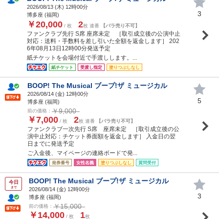
2026/08/13 (
木
) 12時00分
3
博多座 (福岡)
￥20,000
2
/ 枚
枚 連番
【バラ売り不可】
ファンクラブ先行 S席 座席未定 ［取引成立後の公演中止
対応：送料・手数料を差し引いた全額を返金します］ 202
6年08月13日12時00分発送予定
紙チケットを会場付近で手渡しします。...
紙チケット
受渡し指定
塗りつぶしなし
BOOP! The Musical ブープ!ザ ミュージカル
2026/08/14 (
金
) 12時00分
5
博多座 (福岡)
￥9,000
前の価格：
￥7,000
2
/ 枚
枚 連番
【バラ売り不可】
ファンクラブ一次先行 S席 座席未定 ［取引成立後の公
演中止対応：チケット券面額を返金します］ 入金日の翌
日までに発送予定
ご入金後、マイページの連絡ボードで発...
発券番号
女性名義
塗りつぶしなし
質問受付
BOOP! The Musical ブープ!ザ ミュージカル
今日
まで
2026/08/14 (
金
) 12時00分
3
博多座 (福岡)
￥15,000
前の価格：
￥14,000
1
/ 枚
枚