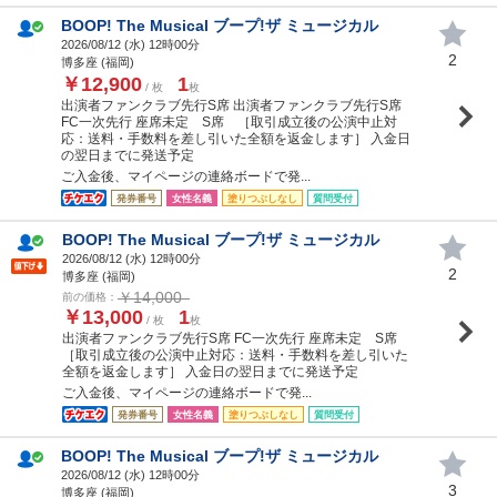
BOOP! The Musical ブープ!ザ ミュージカル
2026/08/12 (
水
) 12時00分
2
博多座 (福岡)
￥12,900
1
/ 枚
枚
出演者ファンクラブ先行S席 出演者ファンクラブ先行S席
FC一次先行 座席未定 S席 ［取引成立後の公演中止対
応：送料・手数料を差し引いた全額を返金します］ 入金日
の翌日までに発送予定
ご入金後、マイページの連絡ボードで発...
発券番号
女性名義
塗りつぶしなし
質問受付
BOOP! The Musical ブープ!ザ ミュージカル
2026/08/12 (
水
) 12時00分
2
博多座 (福岡)
￥14,000
前の価格：
￥13,000
1
/ 枚
枚
出演者ファンクラブ先行S席 FC一次先行 座席未定 S席
［取引成立後の公演中止対応：送料・手数料を差し引いた
全額を返金します］ 入金日の翌日までに発送予定
ご入金後、マイページの連絡ボードで発...
発券番号
女性名義
塗りつぶしなし
質問受付
BOOP! The Musical ブープ!ザ ミュージカル
2026/08/12 (
水
) 12時00分
3
博多座 (福岡)