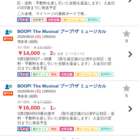
応：送料・手数料を差し引いた全額を返金します］ 入金日
の3日後までに発送予定
ご入金後、マイページの連絡ボードで発...
発券番号
女性名義
塗りつぶしなし
質問受付
BOOP! The Musical ブープ!ザ ミュージカル
2026/08/16 (
日
) 12時00分
9
博多座 (福岡)
￥14,600
前の価格：
￥14,000
2
/ 枚
枚 連番 【バラ売り可】
S席1階S列27～38番 ［取引成立後の公演中止対応：送
料・手数料を差し引いた全額を返金します］ 入金日の翌
日までに発送予定
紙チケット
郵送
女性名義
塗りつぶしなし
質問受付
BOOP! The Musical ブープ!ザ ミュージカル
2026/08/16 (
日
) 12時00分
5
博多座 (福岡)
￥17,000
前の価格：
￥16,000
1
/ 枚
枚
S席2階A列10番台後半 ［取引成立後の公演中止対応：送
料・手数料を差し引いた全額を返金します］ 入金日の翌
日までに発送予定
紙チケット
郵送
女性名義
塗りつぶしなし
質問受付