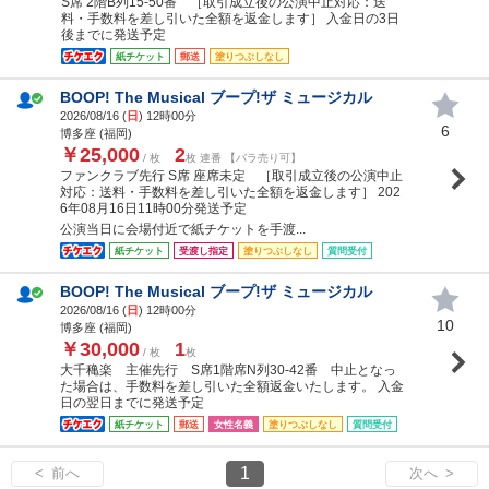
S席 2階B列15-50番 ［取引成立後の公演中止対応：送
料・手数料を差し引いた全額を返金します］ 入金日の3日
後までに発送予定
紙チケット
郵送
塗りつぶしなし
BOOP! The Musical ブープ!ザ ミュージカル
2026/08/16 (
日
) 12時00分
6
博多座 (福岡)
￥25,000
2
/ 枚
枚 連番 【バラ売り可】
ファンクラブ先行 S席 座席未定 ［取引成立後の公演中止
対応：送料・手数料を差し引いた全額を返金します］ 202
6年08月16日11時00分発送予定
公演当日に会場付近で紙チケットを手渡...
紙チケット
受渡し指定
塗りつぶしなし
質問受付
BOOP! The Musical ブープ!ザ ミュージカル
2026/08/16 (
日
) 12時00分
10
博多座 (福岡)
￥30,000
1
/ 枚
枚
大千穐楽 主催先行 S席1階席N列30-42番 中止となっ
た場合は、手数料を差し引いた全額返金いたします。 入金
日の翌日までに発送予定
紙チケット
郵送
女性名義
塗りつぶしなし
質問受付
1
< 前へ
次へ >