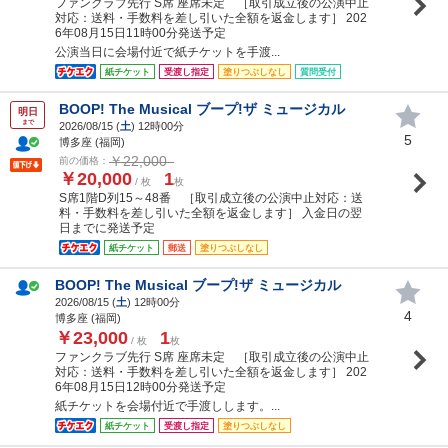
ファンクラブ先行 S席 座席未定 ［取引成立後の公演中止
対応：送料・手数料を差し引いた全額を返金します］ 202
6年08月15日11時00分発送予定
公演当日に会場付近で紙チケットを手渡...
紙チケット
受渡し指定
塗りつぶしなし
質問受付
BOOP! The Musical ブープ!ザ ミュージカル
明日
まで
2026/08/15 (
土
) 12時00分
5
博多座 (福岡)
￥22,000
前の価格：
￥20,000
1
/ 枚
枚
S席1階D列15～48番 ［取引成立後の公演中止対応：送
料・手数料を差し引いた全額を返金します］ 入金日の翌
日までに発送予定
紙チケット
郵送
塗りつぶしなし
BOOP! The Musical ブープ!ザ ミュージカル
2026/08/15 (
土
) 12時00分
4
博多座 (福岡)
￥23,000
1
/ 枚
枚
ファンクラブ先行 S席 座席未定 ［取引成立後の公演中止
対応：送料・手数料を差し引いた全額を返金します］ 202
6年08月15日12時00分発送予定
紙チケットを会場付近で手渡しします。...
紙チケット
受渡し指定
塗りつぶしなし