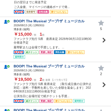
日の翌日までに発送予定
ご入金後、マイページの連絡ボードで発...
発券番号
女性名義
塗りつぶしなし
BOOP! The Musical ブープ!ザ ミュージカル
2026/08/13 (
木
) 12時00分
5
博多座 (福岡)
￥15,000
1
/ 枚
枚
ファンクラブ先行 S席 座席未定 2026年08月13日10時30
分発送予定
最寄駅または会場で手渡しします。 ...
紙チケット
受渡し指定
男性名義
塗りつぶしなし
質問受付
BOOP! The Musical ブープ!ザ ミュージカル
2026/08/13 (
木
) 12時00分
2
博多座 (福岡)
￥19,500
2
/ 枚
枚 連番 【バラ売り可】
ファンクラブ先行 S席 座席未定 ［取引成立後の公演中止
対応：送料・手数料を差し引いた全額を返金します］ 202
6年08月13日11時00分発送予定
公演当日に会場付近で紙チケットを手渡...
紙チケット
受渡し指定
塗りつぶしなし
質問受付
BOOP! The Musical ブープ!ザ ミュージカル