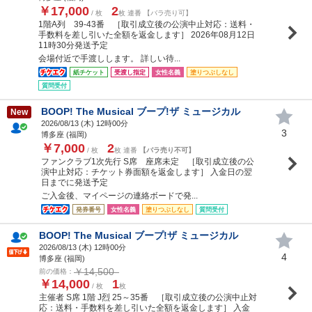
￥17,000
2
/ 枚
枚 連番 【バラ売り可】
1階A列 39-43番 ［取引成立後の公演中止対応：送料・
手数料を差し引いた全額を返金します］ 2026年08月12日
11時30分発送予定
会場付近で手渡しします。 詳しい待...
紙チケット
受渡し指定
女性名義
塗りつぶしなし
質問受付
BOOP! The Musical ブープ!ザ ミュージカル
New
2026/08/13 (
木
) 12時00分
3
博多座 (福岡)
￥7,000
2
/ 枚
枚 連番
【バラ売り不可】
ファンクラブ1次先行 S席 座席未定 ［取引成立後の公
演中止対応：チケット券面額を返金します］ 入金日の翌
日までに発送予定
ご入金後、マイページの連絡ボードで発...
発券番号
女性名義
塗りつぶしなし
質問受付
BOOP! The Musical ブープ!ザ ミュージカル
2026/08/13 (
木
) 12時00分
4
博多座 (福岡)
￥14,500
前の価格：
￥14,000
1
/ 枚
枚
主催者 S席 1階 J烈 25～35番 ［取引成立後の公演中止対
応：送料・手数料を差し引いた全額を返金します］ 入金