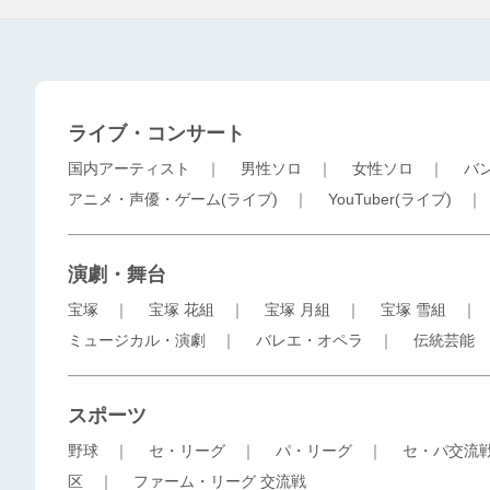
ライブ・コンサート
国内アーティスト
｜
男性ソロ
｜
女性ソロ
｜
バ
アニメ・声優・ゲーム(ライブ)
｜
YouTuber(ライブ)
演劇・舞台
宝塚
｜
宝塚 花組
｜
宝塚 月組
｜
宝塚 雪組
ミュージカル・演劇
｜
バレエ・オペラ
｜
伝統芸能
スポーツ
野球
｜
セ・リーグ
｜
パ・リーグ
｜
セ・パ交流
区
｜
ファーム・リーグ 交流戦