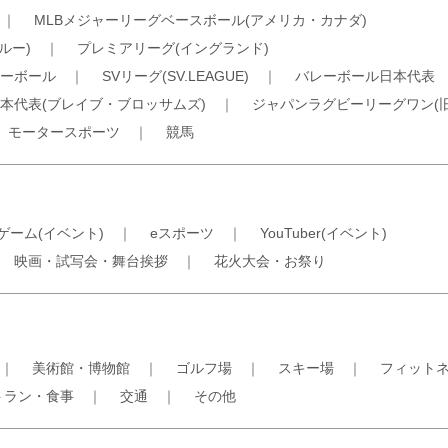
｜
MLBメジャーリーグベースボール(アメリカ・カナダ)
ルー)
｜
プレミアリーグ(イングランド)
ーボール
｜
SVリーグ(SV.LEAGUE)
｜
バレーボール日本代表
本代表(ブレイブ・ブロッサムズ)
｜
ジャパンラグビーリーグワン(
｜
モータースポーツ
｜
競馬
ゲーム(イベント)
｜
eスポーツ
｜
YouTuber(イベント)
｜
映画・試写会・舞台挨拶
｜
花火大会・お祭り
｜
美術館・博物館
｜
ゴルフ場
｜
スキー場
｜
フィット
トラン・食事
｜
交通
｜
その他