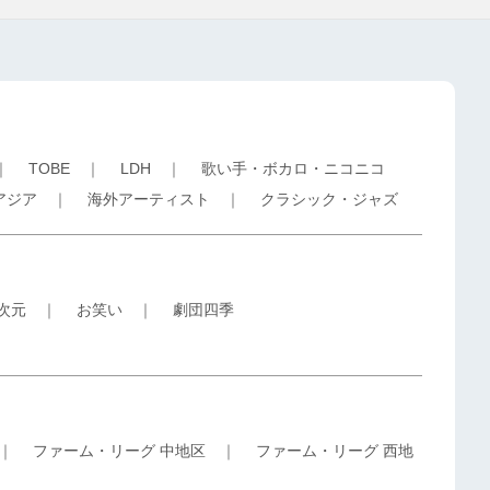
｜
TOBE
｜
LDH
｜
歌い手・ボカロ・ニコニコ
アジア
｜
海外アーティスト
｜
クラシック・ジャズ
5次元
｜
お笑い
｜
劇団四季
｜
ファーム・リーグ 中地区
｜
ファーム・リーグ 西地