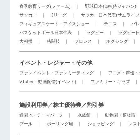
春季教育リーグ(ファーム)
｜
野球日本代表(侍ジャパン)
サッカー
｜
Jリーグ
｜
サッカー日本代表(サムライブ
フィギュアスケート・アイスショー
｜
テニス
｜
バレ
バスケットボール日本代表
｜
ラグビー
｜
ラグビー日
大相撲
｜
格闘技
｜
プロレス
｜
ボクシング
イベント・レジャー・その他
ファンイベント・ファンミーティング
｜
アニメ・声優・
VTuber・動画配信(イベント)
｜
ファミリー・キッズ
施設利用券／株主優待券／割引券
遊園地・テーマパーク
｜
水族館
｜
動物園・植物園
プール
｜
ボーリング場
｜
ショッピング
｜
レス