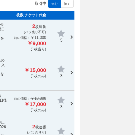
取引中
含む
除く
枚数 チケット代金
の公
2
枚連番
翌日
(
バラ売り不可
)
￥11,000
前の価格：
報を
5
￥9,000
(1枚当り)
後の
 入
￥15,000
報を
3
(1枚のみ)
送
￥18,000
前の価格：
日後
￥17,000
3
(1枚のみ)
中止
2
26
枚連番
(バラ売り可)