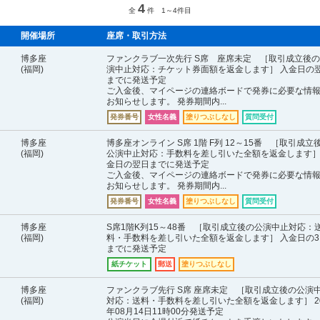
4
全
件 1～4件目
開催場所
座席・取引方法
博多座
ファンクラブ一次先行 S席 座席未定 ［取引成立後
(福岡)
演中止対応：チケット券面額を返金します］ 入金日の
までに発送予定
ご入金後、マイページの連絡ボードで発券に必要な情
お知らせします。 発券期間内...
発券番号
女性名義
塗りつぶしなし
質問受付
博多座
博多座オンライン S席 1階 F列 12～15番 ［取引成立
(福岡)
公演中止対応：手数料を差し引いた全額を返金します］
金日の翌日までに発送予定
ご入金後、マイページの連絡ボードで発券に必要な情
お知らせします。 発券期間内...
発券番号
女性名義
塗りつぶしなし
質問受付
博多座
S席1階K列15～48番 ［取引成立後の公演中止対応：
(福岡)
料・手数料を差し引いた全額を返金します］ 入金日の3
までに発送予定
紙チケット
郵送
塗りつぶしなし
博多座
ファンクラブ先行 S席 座席未定 ［取引成立後の公演
(福岡)
対応：送料・手数料を差し引いた全額を返金します］ 20
年08月14日11時00分発送予定