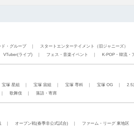
ンド・グループ
｜
スタートエンターテイメント（旧ジャニーズ）
｜
VTuber(ライブ)
｜
フェス・音楽イベント
｜
K-POP・韓流・
｜
宝塚 星組
｜
宝塚 宙組
｜
宝塚 専科
｜
宝塚 OG
｜
2.
｜
歌舞伎
｜
落語・寄席
戦
｜
オープン戦(春季非公式試合)
｜
ファーム・リーグ 東地区