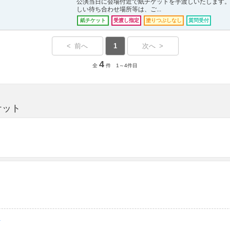
公演当日に会場付近で紙チケットを手渡しいたします。
しい待ち合わせ場所等は、ご...
紙チケット
受渡し指定
塗りつぶしなし
質問受付
< 前へ
1
次へ >
4
全
件 1～4件目
ケット
ト