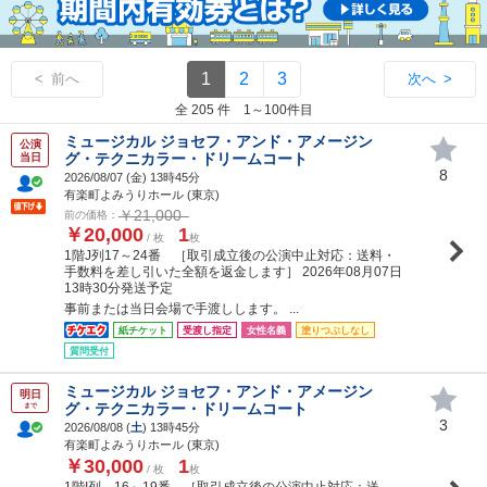
1
2
3
< 前へ
次へ >
全 205 件 1～100件目
ミュージカル ジョセフ・アンド・アメージン
公演
グ・テクニカラー・ドリームコート
当日
8
2026/08/07 (
金
) 13時45分
有楽町よみうりホール (東京)
￥21,000
前の価格：
￥20,000
1
/ 枚
枚
1階J列17～24番 ［取引成立後の公演中止対応：送料・
手数料を差し引いた全額を返金します］ 2026年08月07日
13時30分発送予定
事前または当日会場で手渡しします。 ...
紙チケット
受渡し指定
女性名義
塗りつぶしなし
質問受付
ミュージカル ジョセフ・アンド・アメージン
明日
グ・テクニカラー・ドリームコート
まで
3
2026/08/08 (
土
) 13時45分
有楽町よみうりホール (東京)
￥30,000
1
/ 枚
枚
1階I列 16～19番 ［取引成立後の公演中止対応：送