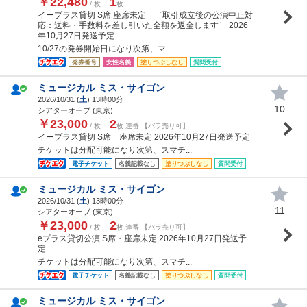
￥22,480
1
/ 枚
枚
イープラス貸切 S席 座席未定 ［取引成立後の公演中止対
応：送料・手数料を差し引いた全額を返金します］ 2026
年10月27日発送予定
10/27の発券開始日になり次第、マ...
発券番号
女性名義
塗りつぶしなし
質問受付
ミュージカル ミス・サイゴン
2026/10/31 (
土
) 13時00分
10
シアターオーブ (東京)
￥23,000
2
/ 枚
枚 連番 【バラ売り可】
イープラス貸切 S席 座席未定 2026年10月27日発送予定
チケットは分配可能になり次第、スマチ...
電子チケット
名義記載なし
塗りつぶしなし
質問受付
ミュージカル ミス・サイゴン
2026/10/31 (
土
) 13時00分
11
シアターオーブ (東京)
￥23,000
2
/ 枚
枚 連番 【バラ売り可】
eプラス貸切公演 S席・座席未定 2026年10月27日発送予
定
チケットは分配可能になり次第、スマチ...
電子チケット
名義記載なし
塗りつぶしなし
質問受付
ミュージカル ミス・サイゴン