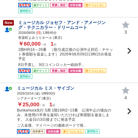
紙チケット
受渡し指定
女性名義
塗りつぶしなし
質問受付
ミュージカル ジョセフ・アンド・アメージン
New
グ・テクニカラー・ドリームコート
3
2026/08/09 (
日
) 13時45分
有楽町よみうりホール (東京)
￥60,000
1
/ 枚
枚
1階H列16～26番 ［取引成立後の公演中止対応：チケッ
ト券面額を返金します］ 2026年08月09日13時15分発送
予定
8日手渡し、9日コインロッカー経由手...
紙チケット
受渡し指定
女性名義
塗りつぶしなし
質問受付
ミュージカル ミス・サイゴン
2026/10/16 (
金
) 18時00分
4
シアターオーブ (東京)
￥25,000
1
/ 枚
枚
Bunkamura先行 S席 1階19列2~13番 公演中止の場合の
み、未使用の半券を返却いただければ券面額を返金しま
す。 入金日の3日後までに発送予定
ご入金後、マイページの連絡ボードで発...
発券番号
女性名義
塗りつぶしなし
質問受付