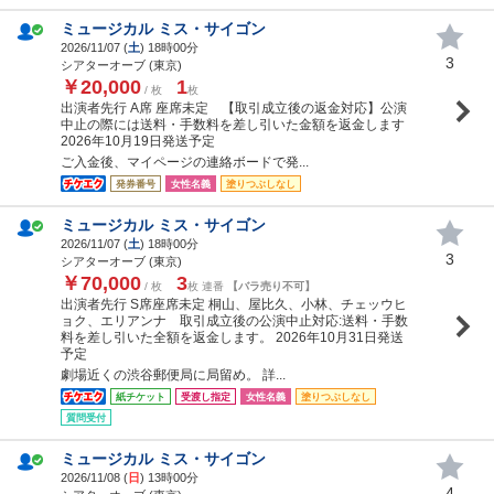
ミュージカル ミス・サイゴン
2026/11/07 (
土
) 18時00分
3
シアターオーブ (東京)
￥20,000
1
/ 枚
枚
出演者先行 A席 座席未定 【取引成立後の返金対応】公演
中止の際には送料・手数料を差し引いた金額を返金します
2026年10月19日発送予定
ご入金後、マイページの連絡ボードで発...
発券番号
女性名義
塗りつぶしなし
ミュージカル ミス・サイゴン
2026/11/07 (
土
) 18時00分
3
シアターオーブ (東京)
￥70,000
3
/ 枚
枚 連番
【バラ売り不可】
出演者先行 S席座席未定 桐山、屋比久、小林、チェッウヒ
ョク、エリアンナ 取引成立後の公演中止対応:送料・手数
料を差し引いた全額を返金します。 2026年10月31日発送
予定
劇場近くの渋谷郵便局に局留め。 詳...
紙チケット
受渡し指定
女性名義
塗りつぶしなし
質問受付
ミュージカル ミス・サイゴン
2026/11/08 (
日
) 13時00分
4