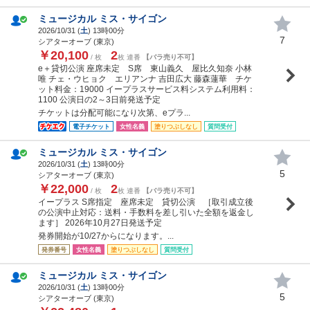
ミュージカル ミス・サイゴン
2026/10/31 (
土
) 13時00分
7
シアターオーブ (東京)
￥20,100
2
/ 枚
枚 連番
【バラ売り不可】
e＋貸切公演 座席未定 S席 東山義久 屋比久知奈 小林
唯 チェ・ウヒョク エリアンナ 吉田広大 藤森蓮華 チケ
ット料金：19000 イープラスサービス料システム利用料：
1100 公演日の2～3日前発送予定
チケットは分配可能になり次第、eプラ...
電子チケット
女性名義
塗りつぶしなし
質問受付
ミュージカル ミス・サイゴン
2026/10/31 (
土
) 13時00分
5
シアターオーブ (東京)
￥22,000
2
/ 枚
枚 連番
【バラ売り不可】
イープラス S席指定 座席未定 貸切公演 ［取引成立後
の公演中止対応：送料・手数料を差し引いた全額を返金し
ます］ 2026年10月27日発送予定
発券開始が10/27からになります。...
発券番号
女性名義
塗りつぶしなし
質問受付
ミュージカル ミス・サイゴン
2026/10/31 (
土
) 13時00分
5
シアターオーブ (東京)