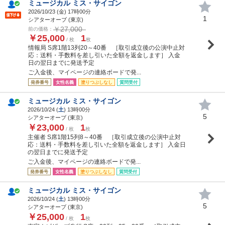
ミュージカル ミス・サイゴン
2026/10/23 (
金
) 17時00分
1
シアターオーブ (東京)
￥27,000
前の価格：
￥25,000
1
/ 枚
枚
情報局 S席1階13列20～40番 ［取引成立後の公演中止対
応：送料・手数料を差し引いた全額を返金します］ 入金
日の翌日までに発送予定
ご入金後、マイページの連絡ボードで発...
発券番号
女性名義
塗りつぶしなし
質問受付
ミュージカル ミス・サイゴン
2026/10/24 (
土
) 13時00分
5
シアターオーブ (東京)
￥23,000
1
/ 枚
枚
主催者 S席1階15列8～40番 ［取引成立後の公演中止対
応：送料・手数料を差し引いた全額を返金します］ 入金日
の翌日までに発送予定
ご入金後、マイページの連絡ボードで発...
発券番号
女性名義
塗りつぶしなし
質問受付
ミュージカル ミス・サイゴン
2026/10/24 (
土
) 13時00分
5
シアターオーブ (東京)
￥25,000
1
/ 枚
枚