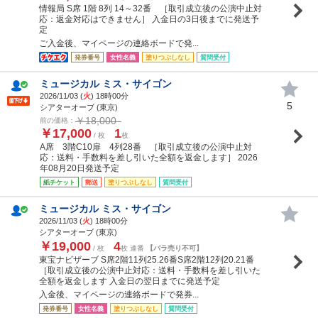
情報局 S席 1階 8列 14～32番 ［取引成立後の公演中止対
応：返金対応はできません］ 入金日の3日後までに発送予
定
ご入金後、マイページの連絡ボードで発...
発券番号
女性名義
塗りつぶしなし
質問受付
ミュージカル ミス・サイゴン
2026/11/03 (
火
) 18時00分
5
シアターオーブ (東京)
￥18,000
前の価格：
￥17,000
1
/ 枚
枚
A席 3階C10扉 4列28番 ［取引成立後の公演中止対
応：送料・手数料を差し引いた全額を返金します］ 2026
年08月20日発送予定
紙チケット
郵送
塗りつぶしなし
質問受付
ミュージカル ミス・サイゴン
2026/11/03 (
火
) 18時00分
シアターオーブ (東京)
￥19,000
4
/ 枚
枚 連番
【バラ売り不可】
東宝ナビザーブ S席2階11列25.26番S席2階12列20.21番
［取引成立後の公演中止対応：送料・手数料を差し引いた
全額を返金します 入金日の翌日までに発送予定
入金後、マイページの連絡ボードで発券...
発券番号
女性名義
塗りつぶしなし
質問受付