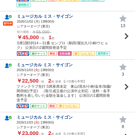
質問受付
ミュージカル ミス・サイゴン
2026/11/02 (
月
) 13時00分
13
シアターオーブ (東京)
￥55,000
前の価格：
￥45,000
1
/ 枚
枚
S席1階5列14～31番 センブロ（駒田/屋比久/小林/ウヒョ
ク） 公演日の2週間前発送予定
紙チケット
郵送
女性名義
塗りつぶしなし
質問受付
ミュージカル ミス・サイゴン
2026/11/03 (
火
) 13時00分
3
シアターオーブ (東京)
￥22,500
2
/ 枚
枚 連番
【バラ売り不可】
ファンクラブ先行 S席座席未定 東山/清水/小林/金本/加藤/
岡/則松(予定) ［取引成立後の公演中止対応：送料・各手
数料を差し引いた金額を返金します］ 公演日の1週間前発
送予定
紙チケット
郵送
塗りつぶしなし
ミュージカル ミス・サイゴン
2026/11/03 (
火
) 13時00分
8
シアターオーブ (東京)
￥23,000
2
/ 枚
枚 連番
【バラ売り不可】