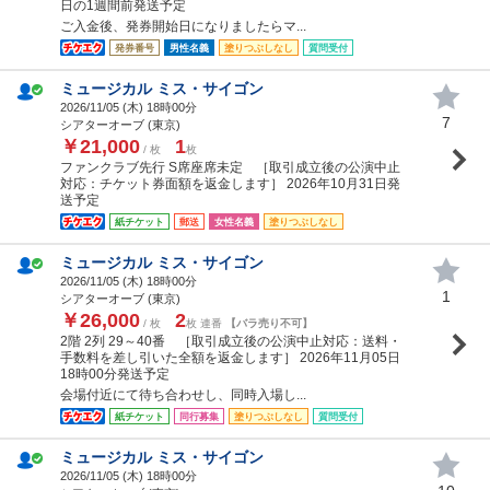
日の1週間前発送予定
ご入金後、発券開始日になりましたらマ...
発券番号
男性名義
塗りつぶしなし
質問受付
ミュージカル ミス・サイゴン
2026/11/05 (
木
) 18時00分
7
シアターオーブ (東京)
￥21,000
1
/ 枚
枚
ファンクラブ先行 S席座席未定 ［取引成立後の公演中止
対応：チケット券面額を返金します］ 2026年10月31日発
送予定
紙チケット
郵送
女性名義
塗りつぶしなし
ミュージカル ミス・サイゴン
2026/11/05 (
木
) 18時00分
1
シアターオーブ (東京)
￥26,000
2
/ 枚
枚 連番
【バラ売り不可】
2階 2列 29～40番 ［取引成立後の公演中止対応：送料・
手数料を差し引いた全額を返金します］ 2026年11月05日
18時00分発送予定
会場付近にて待ち合わせし、同時入場し...
紙チケット
同行募集
塗りつぶしなし
質問受付
ミュージカル ミス・サイゴン
2026/11/05 (
木
) 18時00分