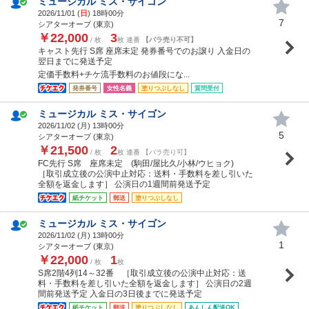
ミュージカル ミス・サイゴン
2026/11/01 (
日
) 18時00分
7
シアターオーブ (東京)
￥22,000
3
/ 枚
枚 連番
【バラ売り不可】
キャスト先行 S席 座席未定 発券番号でのお譲り 入金日の
翌日までに発送予定
定価手数料+チケ流手数料のお値段にな...
発券番号
女性名義
塗りつぶしなし
質問受付
ミュージカル ミス・サイゴン
2026/11/02 (
月
) 13時00分
5
シアターオーブ (東京)
￥21,500
2
/ 枚
枚 連番 【バラ売り可】
FC先行 S席 座席未定 (駒田/屋比久/小林/ウヒョク)
［取引成立後の公演中止対応：送料・手数料を差し引いた
全額を返金します］ 公演日の1週間前発送予定
紙チケット
郵送
塗りつぶしなし
ミュージカル ミス・サイゴン
2026/11/02 (
月
) 13時00分
1
シアターオーブ (東京)
￥22,000
1
/ 枚
枚
S席2階4列14～32番 ［取引成立後の公演中止対応：送
料・手数料を差し引いた全額を返金します］ 公演日の2週
間前発送予定 入金日の3日後までに発送予定
紙チケット
郵送
塗りつぶしなし
あんしん配送OK