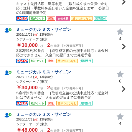
キャスト先行 S席 座席未定 ［取引成立後の公演中止対
応：送料・手数料を差し引いた全額を返金します］ 公演日
の1週間前発送予定
紙チケット
郵送
女性名義
塗りつぶしなし
質問受付
ミュージカル ミス・サイゴン
2026/11/03 (
火
) 13時00分
4
シアターオーブ (東京)
￥30,000
2
/ 枚
枚 連番
【バラ売り不可】
S席2階1列20番台 ［取引成立後の公演中止対応：返金対
応はできません］ 入金日の翌日までに発送予定
紙チケット
郵送
塗りつぶしなし
質問受付
ミュージカル ミス・サイゴン
2026/11/03 (
火
) 13時00分
6
シアターオーブ (東京)
￥30,000
2
/ 枚
枚 連番
【バラ売り不可】
S席2階1列20番台 ［取引成立後の公演中止対応：返金対
応はできません］ 入金日の翌日までに発送予定
紙チケット
郵送
塗りつぶしなし
質問受付
ミュージカル ミス・サイゴン
2026/11/03 (
火
) 13時00分
4
シアターオーブ (東京)
￥48,000
2
/ 枚
枚 連番
【バラ売り不可】