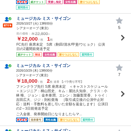
紙チケット
受渡し指定
女性名義
塗りつぶしなし
質問受付
ミュージカル ミス・サイゴン
2026/10/27 (
火
) 13時00分
5
シアターオーブ (東京)
￥22,800
前の価格：
￥22,000
1
/ 枚
枚
FC先行 座席未定 S席（駒田/清水/甲斐/ウヒョク） 公演
日の2週間前発送予定
紙チケット
郵送
女性名義
塗りつぶしなし
質問受付
ミュージカル ミス・サイゴン
2026/10/29 (
木
) 13時00分
7
シアターオーブ (東京)
￥18,000
2
/ 枚
枚 連番
【バラ売り不可】
ファンクラブ先行 S席 座席未定 ＜キャストスケジュール
＞エンジニア：桐山照史、キム：屋比久知奈、クリス：小
林 唯、ジョン：金本泰潤、エレン：加藤梨里香、トゥイ：
吉田広大、ジジ：則松亜海 ［取引成立後の公演中止対
応：送料・手数料を差し引いた全額を返金します］ 公演日
の2～3日前発送予定
ご入金後、発券開始日になりましたらマ...
発券番号
男性名義
塗りつぶしなし
質問受付
ミュージカル ミス・サイゴン