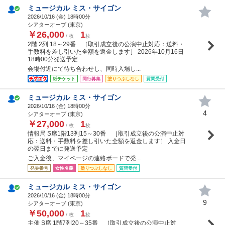
ミュージカル ミス・サイゴン
2026/10/16 (
金
) 18時00分
シアターオーブ (東京)
￥26,000
1
/ 枚
枚
2階 2列 18～29番 ［取引成立後の公演中止対応：送料・
手数料を差し引いた全額を返金します］ 2026年10月16日
18時00分発送予定
会場付近にて待ち合わせし、同時入場し...
紙チケット
同行募集
塗りつぶしなし
質問受付
ミュージカル ミス・サイゴン
2026/10/16 (
金
) 18時00分
4
シアターオーブ (東京)
￥27,000
1
/ 枚
枚
情報局 S席1階13列15～30番 ［取引成立後の公演中止対
応：送料・手数料を差し引いた全額を返金します］ 入金日
の翌日までに発送予定
ご入金後、マイページの連絡ボードで発...
発券番号
女性名義
塗りつぶしなし
質問受付
ミュージカル ミス・サイゴン
2026/10/16 (
金
) 18時00分
9
シアターオーブ (東京)
￥50,000
1
/ 枚
枚
主催 S席 1階7列20～35番 ［取引成立後の公演中止対