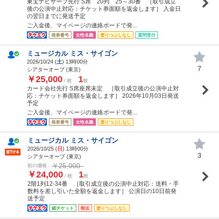
東宝ナビザーブ先行 S席 20列 25～30番 ［取引成立
後の公演中止対応：チケット券面額を返金します］ 入金日
の翌日までに発送予定
ご入金後、マイページの連絡ボードで発...
発券番号
女性名義
塗りつぶしなし
質問受付
ミュージカル ミス・サイゴン
2026/10/24 (
土
) 13時00分
7
シアターオーブ (東京)
￥25,000
1
/ 枚
枚
カード会社先行 S席座席未定 ［取引成立後の公演中止対
応：チケット券面額を返金します］ 2026年10月03日発送
予定
ご入金後、マイページの連絡ボードで発...
発券番号
女性名義
塗りつぶしなし
ミュージカル ミス・サイゴン
2026/10/25 (
日
) 13時00分
3
シアターオーブ (東京)
￥25,000
前の価格：
￥24,000
1
/ 枚
枚
2階1列12-34番 ［取引成立後の公演中止対応：送料・手
数料を差し引いた全額を返金します］ 公演日の10日前発
送予定
紙チケット
郵送
塗りつぶしなし