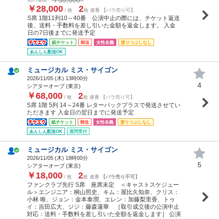
￥28,000
2
/ 枚
枚 連番 【バラ売り可】
S席 1階11列10～40番 公演中止の際には、チケット返送
後、送料・手数料を差し引いた金額を返金します。 入金
日の7日後までに発送予定
紙チケット
郵送
女性名義
塗りつぶしなし
あんしん配送OK
ミュージカル ミス・サイゴン
2026/11/05 (
木
) 13時00分
4
シアターオーブ (東京)
￥68,000
2
/ 枚
枚 連番 【バラ売り可】
S席 1階 5列 14～24番 レターパックプラスで発送させてい
ただきます 入金日の翌日までに発送予定
紙チケット
郵送
女性名義
塗りつぶしなし
あんしん配送OK
質問受付
ミュージカル ミス・サイゴン
2026/11/05 (
木
) 18時00分
5
シアターオーブ (東京)
￥18,000
2
/ 枚
枚 連番
【バラ売り不可】
ファンクラブ先行 S席 座席未定 ＜キャストスケジュー
ル＞エンジニア：桐山照史、キム：屋比久知奈、クリス：
小林 唯、ジョン：金本泰潤、エレン：加藤梨里香、トゥ
イ：吉田広大、ジジ：藤森蓮華 ［取引成立後の公演中止
対応：送料・手数料を差し引いた全額を返金します］ 公演