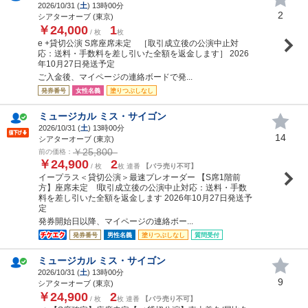
2026/10/31 (
土
) 13時00分
2
シアターオーブ (東京)
￥24,000
1
/ 枚
枚
e +貸切公演 S席座席未定 ［取引成立後の公演中止対
応：送料・手数料を差し引いた全額を返金します］ 2026
年10月27日発送予定
ご入金後、マイページの連絡ボードで発...
発券番号
女性名義
塗りつぶしなし
ミュージカル ミス・サイゴン
2026/10/31 (
土
) 13時00分
14
シアターオーブ (東京)
￥25,800
前の価格：
￥24,900
2
/ 枚
枚 連番
【バラ売り不可】
イープラス＜貸切公演＞最速プレオーダー 【S席1階前
方】座席未定 !取引成立後の公演中止対応：送料・手数
料を差し引いた全額を返金します 2026年10月27日発送予
定
発券開始日以降、マイページの連絡ボー...
発券番号
男性名義
塗りつぶしなし
質問受付
ミュージカル ミス・サイゴン
2026/10/31 (
土
) 13時00分
9
シアターオーブ (東京)
￥24,900
2
/ 枚
枚 連番
【バラ売り不可】