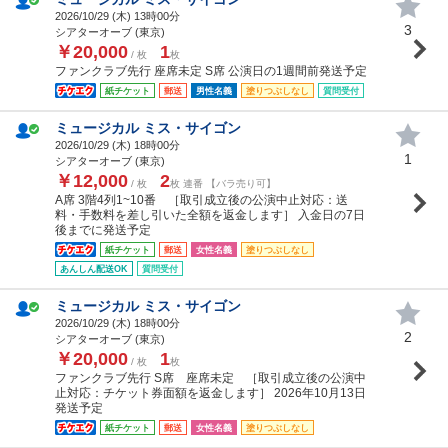
2026/10/29 (
木
) 13時00分
3
シアターオーブ (東京)
￥20,000
1
/ 枚
枚
ファンクラブ先行 座席未定 S席 公演日の1週間前発送予定
紙チケット
郵送
男性名義
塗りつぶしなし
質問受付
ミュージカル ミス・サイゴン
2026/10/29 (
木
) 18時00分
1
シアターオーブ (東京)
￥12,000
2
/ 枚
枚 連番 【バラ売り可】
A席 3階4列1~10番 ［取引成立後の公演中止対応：送
料・手数料を差し引いた全額を返金します］ 入金日の7日
後までに発送予定
紙チケット
郵送
女性名義
塗りつぶしなし
あんしん配送OK
質問受付
ミュージカル ミス・サイゴン
2026/10/29 (
木
) 18時00分
2
シアターオーブ (東京)
￥20,000
1
/ 枚
枚
ファンクラブ先行 S席 座席未定 ［取引成立後の公演中
止対応：チケット券面額を返金します］ 2026年10月13日
発送予定
紙チケット
郵送
女性名義
塗りつぶしなし