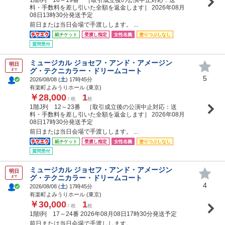
料・手数料を差し引いた全額を返金します］ 2026年08月
08日13時30分発送予定
前日または当日会場で手渡しします。 ...
紙チケット
受渡し指定
女性名義
塗りつぶしなし
質問受付
ミュージカル ジョセフ・アンド・アメージン
明日
グ・テクニカラー・ドリームコート
まで
5
2026/08/08 (
土
) 17時45分
有楽町よみうりホール (東京)
￥28,000
1
/ 枚
枚
1階J列 12～23番 ［取引成立後の公演中止対応：送
料・手数料を差し引いた全額を返金します］ 2026年08月
08日17時30分発送予定
前日または当日会場で手渡しします。 ...
紙チケット
受渡し指定
女性名義
塗りつぶしなし
質問受付
ミュージカル ジョセフ・アンド・アメージン
明日
グ・テクニカラー・ドリームコート
まで
4
2026/08/08 (
土
) 17時45分
有楽町よみうりホール (東京)
￥30,000
1
/ 枚
枚
1階I列 17～24番 2026年08月08日17時30分発送予定
前日または当日会場で手渡しします。 ...