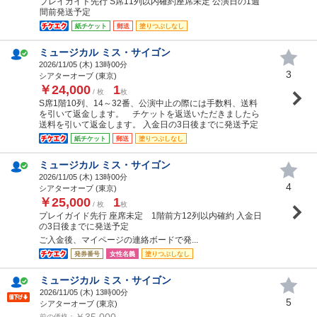
プレイガイド先行 S席11列以内確約座席未定 公演日の1週
間前発送予定
紙チケット
郵送
塗りつぶしなし
ミュージカル ミス・サイゴン
2026/11/05 (
木
) 13時00分
3
シアターオーブ (東京)
￥24,000
1
/ 枚
枚
S席1階10列、14～32番、公演中止の際には手数料、送料
を引いて返金します。 チケットを返送いただきましたら
送料を引いて返金します。 入金日の3日後までに発送予定
紙チケット
郵送
塗りつぶしなし
ミュージカル ミス・サイゴン
2026/11/05 (
木
) 13時00分
4
シアターオーブ (東京)
￥25,000
1
/ 枚
枚
プレイガイド先行 座席未定 1階前方12列以内確約 入金日
の3日後までに発送予定
ご入金後、マイページの連絡ボードで発...
発券番号
女性名義
塗りつぶしなし
ミュージカル ミス・サイゴン
2026/11/05 (
木
) 13時00分
5
シアターオーブ (東京)
￥35,000
前の価格：