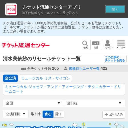
チケット流通センターアプリ
開く
値下げ情報をリアルタイムに受け取ろう
チケ流は運営25年・1,000万件の取引実績、公式リセールも取扱うチケットリ
セールです。チケットが届かなければ全額返金。チケット価格は定価より安い
または高い場合があります。
検索
出品
ログイン
メニュー
この公演の
清水美依紗のリセールチケット一覧
チケットを売る
205
422
全チケット件数
掲載待ちユーザー数
全公演
ミュージカル ミス・サイゴン
ミュージカル ジョセフ・アンド・アメージング・テクニカラー・ドリ
ームコート
取引中
含む
除く
絞り込み