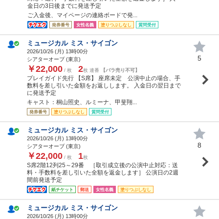
金日の3日後までに発送予定
ご入金後、マイページの連絡ボードで発...
発券番号
女性名義
塗りつぶしなし
質問受付
ミュージカル ミス・サイゴン
2026/10/26 (
月
) 13時00分
5
シアターオーブ (東京)
￥22,000
2
/ 枚
枚 連番
【バラ売り不可】
プレイガイド先行 【S席】 座席未定 公演中止の場合、手
数料を差し引いた金額をお返しします。 入金日の翌日まで
に発送予定
キャスト：桐山照史、ルミーナ、甲斐翔...
発券番号
塗りつぶしなし
質問受付
ミュージカル ミス・サイゴン
2026/10/26 (
月
) 13時00分
8
シアターオーブ (東京)
￥22,000
1
/ 枚
枚
S席2階12列25～29番 ［取引成立後の公演中止対応：送
料・手数料を差し引いた全額を返金します］ 公演日の2週
間前発送予定
紙チケット
郵送
女性名義
塗りつぶしなし
ミュージカル ミス・サイゴン
2026/10/26 (
月
) 13時00分