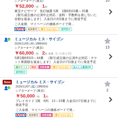
10
シアターオーブ (東京)
￥52,000
1
/ 枚
枚
東宝ナビザーブ 先行抽選 S席 1階6列33番～35番
［取引成立後の公演中止対応：送料・手数料を差し引いた
全額を返金します］ 入金日の3日後までに発送予定
ご入金後、マイページの連絡ボードで発...
発券番号
塗りつぶしなし
質問受付
ミュージカル ミス・サイゴン
2026/11/05 (
木
) 18時00分
13
シアターオーブ (東京)
￥60,000
2
/ 枚
枚 連番 【バラ売り可】
S席1階6列33～44番 ［取引成立後の公演中止対応：チケ
ット券面額を返金します］ 入金日の7日後までに発送予定
紙チケット
郵送
女性名義
塗りつぶしなし
あんしん配送OK
質問受付
ミュージカル ミス・サイゴン
New
2026/11/07 (
土
) 13時00分
2
シアターオーブ (東京)
￥50,000
1
/ 枚
枚
プレイガイド 1階 6列 13～33番 入金日の7日後までに
発送予定
ご入金後、マイページの連絡ボードで発...
発券番号
女性名義
塗りつぶしなし