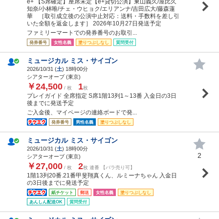
e+ 【S席確定】座席未定【e+貸切公演】東山義久/屋比久
知奈/小林唯/チェ・ウヒョク/エリアンナ/吉田広大/藤森蓮
華 ［取引成立後の公演中止対応：送料・手数料を差し引
いた全額を返金します］ 2026年10月27日発送予定
ファミリーマートでの発券番号のお取引...
発券番号
女性名義
塗りつぶしなし
質問受付
ミュージカル ミス・サイゴン
2026/10/31 (
土
) 18時00分
シアターオーブ (東京)
￥24,500
1
/ 枚
枚
プレイガイド 全席指定 S席1階13列1～13番 入金日の3日
後までに発送予定
ご入金後、マイページの連絡ボードで発...
発券番号
男性名義
塗りつぶしなし
ミュージカル ミス・サイゴン
2026/10/31 (
土
) 18時00分
2
シアターオーブ (東京)
￥27,000
2
/ 枚
枚 連番 【バラ売り可】
1階13列20番.21番甲斐翔真くん、ルミーナちゃん 入金日
の3日後までに発送予定
紙チケット
郵送
女性名義
塗りつぶしなし
あんしん配送OK
質問受付