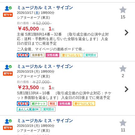
ミュージカル ミス・サイゴン
2026/10/17 (
土
) 18時00分
15
シアターオーブ (東京)
￥52,000
前の価格：
￥45,000
1
/ 枚
枚
主催 S席1階8列14番～32番 ［取引成立後の公演中止対
応：送料・手数料を差し引いた全額を返金します］ 入金
日の翌日までに発送予定
ご入金後、マイページの連絡ボードで発...
発券番号
女性名義
塗りつぶしなし
質問受付
ミュージカル ミス・サイゴン
2026/10/19 (
月
) 18時00分
2
シアターオーブ (東京)
￥27,000
前の価格：
￥23,500
1
/ 枚
枚
S席1階13列4～10番 ［取引成立後の公演中止対応：チケ
ット券面額を返金します］ 入金日の3日後までに発送予定
紙チケット
郵送
女性名義
塗りつぶしなし
あんしん配送OK
質問受付
ミュージカル ミス・サイゴン
2026/10/19 (
月
) 18時00分
11
シアターオーブ (東京)