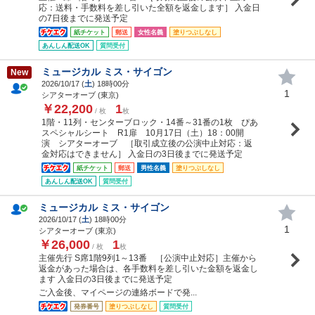
応：送料・手数料を差し引いた全額を返金します］ 入金日
の7日後までに発送予定
紙チケット
郵送
女性名義
塗りつぶしなし
あんしん配送OK
質問受付
ミュージカル ミス・サイゴン
New
2026/10/17 (
土
) 18時00分
1
シアターオーブ (東京)
￥22,200
1
/ 枚
枚
1階・11列・センターブロック・14番～31番の1枚 ぴあ
スペシャルシート R1扉 10月17日（土）18：00開
演 シアターオーブ ［取引成立後の公演中止対応：返
金対応はできません］ 入金日の3日後までに発送予定
紙チケット
郵送
男性名義
塗りつぶしなし
あんしん配送OK
質問受付
ミュージカル ミス・サイゴン
2026/10/17 (
土
) 18時00分
1
シアターオーブ (東京)
￥26,000
1
/ 枚
枚
主催先行 S席1階9列1～13番 ［公演中止対応］主催から
返金があった場合は、各手数料を差し引いた金額を返金し
ます 入金日の3日後までに発送予定
ご入金後、マイページの連絡ボードで発...
発券番号
塗りつぶしなし
質問受付