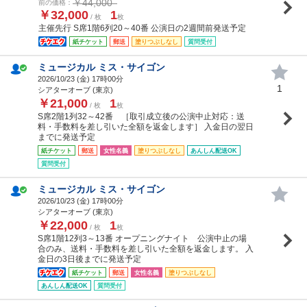
￥44,000
前の価格：
￥32,000
1
/ 枚
枚
主催先行 S席1階6列20～40番 公演日の2週間前発送予定
紙チケット
郵送
塗りつぶしなし
質問受付
ミュージカル ミス・サイゴン
2026/10/23 (
金
) 17時00分
1
シアターオーブ (東京)
￥21,000
1
/ 枚
枚
S席2階1列32～42番 ［取引成立後の公演中止対応：送
料・手数料を差し引いた全額を返金します］ 入金日の翌日
までに発送予定
紙チケット
郵送
女性名義
塗りつぶしなし
あんしん配送OK
質問受付
ミュージカル ミス・サイゴン
2026/10/23 (
金
) 17時00分
シアターオーブ (東京)
￥22,000
1
/ 枚
枚
S席1階12列3～13番 オープニングナイト 公演中止の場
合のみ、送料・手数料を差し引いた全額を返金します。 入
金日の3日後までに発送予定
紙チケット
郵送
女性名義
塗りつぶしなし
あんしん配送OK
質問受付