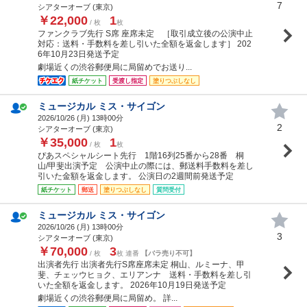
7
シアターオーブ (東京)
￥22,000
1
/ 枚
枚
ファンクラブ先行 S席 座席未定 ［取引成立後の公演中止
対応：送料・手数料を差し引いた全額を返金します］ 202
6年10月23日発送予定
劇場近くの渋谷郵便局に局留めでお送り...
紙チケット
受渡し指定
塗りつぶしなし
ミュージカル ミス・サイゴン
2026/10/26 (
月
) 13時00分
2
シアターオーブ (東京)
￥35,000
1
/ 枚
枚
ぴあスペシャルシート先行 1階16列25番から28番 桐
山/甲斐出演予定 公演中止の際には、郵送料手数料を差し
引いた金額を返金します。 公演日の2週間前発送予定
紙チケット
郵送
塗りつぶしなし
質問受付
ミュージカル ミス・サイゴン
2026/10/26 (
月
) 13時00分
3
シアターオーブ (東京)
￥70,000
3
/ 枚
枚 連番
【バラ売り不可】
出演者先行 出演者先行S席座席未定 桐山、ルミーナ、甲
斐、チェッウヒョク、エリアンナ 送料・手数料を差し引
いた全額を返金します。 2026年10月19日発送予定
劇場近くの渋谷郵便局に局留め。 詳...