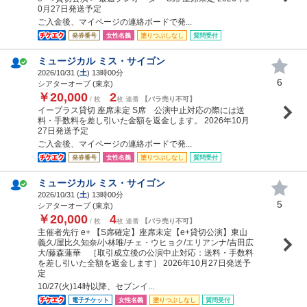
0月27日発送予定
ご入金後、マイページの連絡ボードで発...
発券番号
女性名義
塗りつぶしなし
質問受付
ミュージカル ミス・サイゴン
2026/10/31 (
土
) 13時00分
6
シアターオーブ (東京)
￥20,000
2
/ 枚
枚 連番
【バラ売り不可】
イープラス貸切 座席未定 S席 公演中止対応の際には送
料・手数料を差し引いた金額を返金します。 2026年10月
27日発送予定
ご入金後、マイページの連絡ボードで発...
発券番号
女性名義
塗りつぶしなし
質問受付
ミュージカル ミス・サイゴン
2026/10/31 (
土
) 13時00分
5
シアターオーブ (東京)
￥20,000
4
/ 枚
枚 連番
【バラ売り不可】
主催者先行 e+ 【S席確定】座席未定【e+貸切公演】東山
義久/屋比久知奈/小林唯/チェ・ウヒョク/エリアンナ/吉田広
大/藤森蓮華 ［取引成立後の公演中止対応：送料・手数料
を差し引いた全額を返金します］ 2026年10月27日発送予
定
10/27(火)14時以降、セブンイ...
電子チケット
女性名義
塗りつぶしなし
質問受付