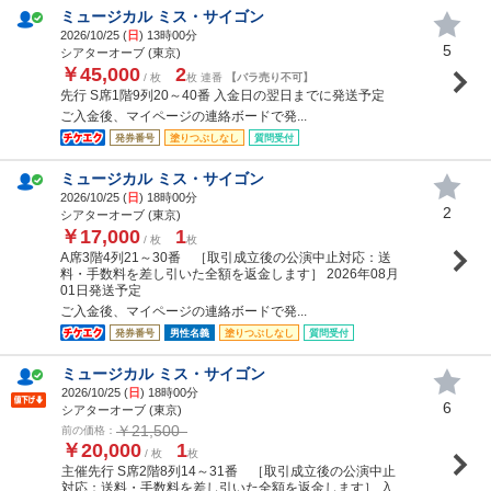
ミュージカル ミス・サイゴン
2026/10/25 (
日
) 13時00分
5
シアターオーブ (東京)
￥45,000
2
/ 枚
枚 連番
【バラ売り不可】
先行 S席1階9列20～40番 入金日の翌日までに発送予定
ご入金後、マイページの連絡ボードで発...
発券番号
塗りつぶしなし
質問受付
ミュージカル ミス・サイゴン
2026/10/25 (
日
) 18時00分
2
シアターオーブ (東京)
￥17,000
1
/ 枚
枚
A席3階4列21～30番 ［取引成立後の公演中止対応：送
料・手数料を差し引いた全額を返金します］ 2026年08月
01日発送予定
ご入金後、マイページの連絡ボードで発...
発券番号
男性名義
塗りつぶしなし
質問受付
ミュージカル ミス・サイゴン
2026/10/25 (
日
) 18時00分
6
シアターオーブ (東京)
￥21,500
前の価格：
￥20,000
1
/ 枚
枚
主催先行 S席2階8列14～31番 ［取引成立後の公演中止
対応：送料・手数料を差し引いた全額を返金します］ 入