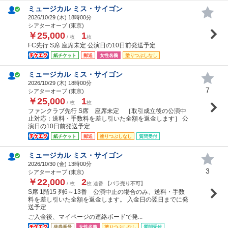
ミュージカル ミス・サイゴン
2026/10/29 (
木
) 18時00分
シアターオーブ (東京)
￥25,000
1
/ 枚
枚
FC先行 S席 座席未定 公演日の10日前発送予定
紙チケット
郵送
女性名義
塗りつぶしなし
ミュージカル ミス・サイゴン
2026/10/29 (
木
) 18時00分
7
シアターオーブ (東京)
￥25,000
1
/ 枚
枚
ファンクラブ先行 S席 座席未定 ［取引成立後の公演中
止対応：送料・手数料を差し引いた全額を返金します］ 公
演日の10日前発送予定
紙チケット
郵送
塗りつぶしなし
質問受付
ミュージカル ミス・サイゴン
2026/10/30 (
金
) 13時00分
3
シアターオーブ (東京)
￥22,000
2
/ 枚
枚 連番
【バラ売り不可】
S席 1階15 列6～13番 公演中止の場合のみ、送料・手数
料を差し引いた全額を返金します。 入金日の翌日までに発
送予定
ご入金後、マイページの連絡ボードで発...
発券番号
女性名義
塗りつぶしなし
質問受付