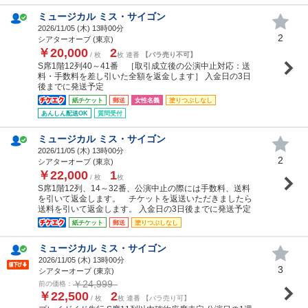
ミュージカル ミス・サイゴン
2026/11/05 (
木
) 13時00分
2
シアターオーブ (東京)
￥20,000
2
/ 枚
枚 連番
【バラ売り不可】
S席1階12列40～41番 ［取引成立後の公演中止対応：送
料・手数料を差し引いた全額を返金します］ 入金日の3日
後までに発送予定
紙チケット
郵送
女性名義
塗りつぶしなし
あんしん配送OK
質問受付
ミュージカル ミス・サイゴン
2026/11/05 (
木
) 13時00分
2
シアターオーブ (東京)
￥22,000
1
/ 枚
枚
S席1階12列、14～32番、公演中止の際には手数料、送料
を引いて返金します。 チケットを返送いただきましたら
送料を引いて返金します。 入金日の3日後までに発送予定
紙チケット
郵送
塗りつぶしなし
ミュージカル ミス・サイゴン
2026/11/05 (
木
) 13時00分
3
シアターオーブ (東京)
￥24,999
前の価格：
￥22,500
2
/ 枚
枚 連番 【バラ売り可】