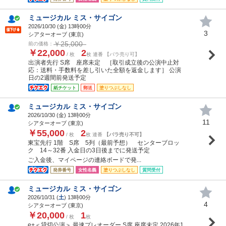
ミュージカル ミス・サイゴン
2026/10/30 (
金
) 13時00分
3
シアターオーブ (東京)
￥25,000
前の価格：
￥22,000
2
/ 枚
枚 連番 【バラ売り可】
出演者先行 S席 座席未定 ［取引成立後の公演中止対
応：送料・手数料を差し引いた全額を返金します］ 公演
日の2週間前発送予定
紙チケット
郵送
塗りつぶしなし
ミュージカル ミス・サイゴン
2026/10/30 (
金
) 13時00分
11
シアターオーブ (東京)
￥55,000
2
/ 枚
枚 連番
【バラ売り不可】
東宝先行 1階 S席 5列（最前予想） センターブロッ
ク 14～32番 入金日の3日後までに発送予定
ご入金後、マイページの連絡ボードで発...
発券番号
女性名義
塗りつぶしなし
質問受付
ミュージカル ミス・サイゴン
2026/10/31 (
土
) 13時00分
4
シアターオーブ (東京)
￥20,000
1
/ 枚
枚
e+＜貸切公演＞ 最速プレオーダー S席 座席未定 2026年1