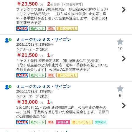
￥23,500
2
/ 枚
枚 連番
【バラ売り不可】
ファンクラブ先行 S席座席未定 駒田/清水/小林/ウヒョク/
エリアンナ/吉田/則松 ［取引成立後の公演中止対応：送
料・各手数料を差し引いた金額を返金します］ 公演日の1
週間前発送予定
紙チケット
郵送
塗りつぶしなし
ミュージカル ミス・サイゴン
2026/11/09 (
月
) 13時00分
10
シアターオーブ (東京)
￥21,500
1
/ 枚
枚
キャスト先行 座席未定 S席 (桐山/屋比久/甲斐/金本)
［取引成立後の公演中止対応：送料・手数料を差し引いた
全額を返金します］ 公演日の1週間前発送予定
紙チケット
郵送
塗りつぶしなし
ミュージカル ミス・サイゴン
2026/11/09 (
月
) 13時00分
6
シアターオーブ (東京)
￥35,000
1
/ 枚
枚
S席 1階6列 11～35番 通路側3席以内 公演中止の場合の
み、送料・手数料を差し引いた全額を返金します。 公演日
の1週間前発送予定
紙チケット
郵送
女性名義
塗りつぶしなし
質問受付