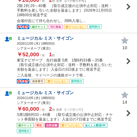
/ 枚
枚 連番
【バラ売り不可】
2階 2列 29～40番 ［取引成立後の公演中止対応：送料・
手数料を差し引いた全額を返金します］ 2026年11月05日
18時00分発送予定
会場付近にて待ち合わせし、同時入場し...
紙チケット
同行募集
塗りつぶしなし
質問受付
ミュージカル ミス・サイゴン
2026/11/05 (
木
) 18時00分
10
シアターオーブ (東京)
￥52,000
1
/ 枚
枚
東宝ナビザーブ 先行抽選 S席 1階6列33番～35番
［取引成立後の公演中止対応：送料・手数料を差し引いた
全額を返金します］ 入金日の3日後までに発送予定
ご入金後、マイページの連絡ボードで発...
発券番号
塗りつぶしなし
質問受付
ミュージカル ミス・サイゴン
2026/11/05 (
木
) 18時00分
14
シアターオーブ (東京)
￥60,000
2
/ 枚
枚 連番 【バラ売り可】
S席1階6列33～44番 ［取引成立後の公演中止対応：チケ
ット券面額を返金します］ 入金日の7日後までに発送予定
紙チケット
郵送
女性名義
塗りつぶしなし
あんしん配送OK
質問受付