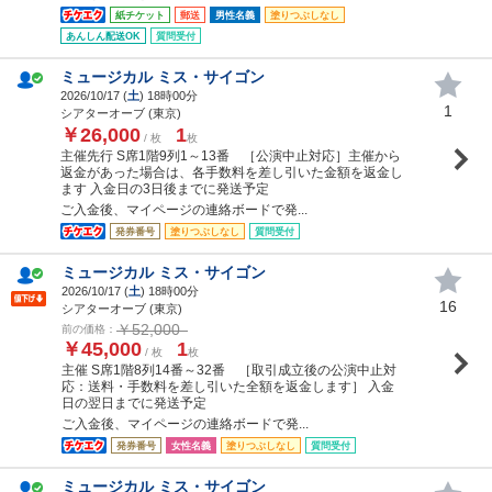
紙チケット
郵送
男性名義
塗りつぶしなし
あんしん配送OK
質問受付
ミュージカル ミス・サイゴン
2026/10/17 (
土
) 18時00分
1
シアターオーブ (東京)
￥26,000
1
/ 枚
枚
主催先行 S席1階9列1～13番 ［公演中止対応］主催から
返金があった場合は、各手数料を差し引いた金額を返金し
ます 入金日の3日後までに発送予定
ご入金後、マイページの連絡ボードで発...
発券番号
塗りつぶしなし
質問受付
ミュージカル ミス・サイゴン
2026/10/17 (
土
) 18時00分
16
シアターオーブ (東京)
￥52,000
前の価格：
￥45,000
1
/ 枚
枚
主催 S席1階8列14番～32番 ［取引成立後の公演中止対
応：送料・手数料を差し引いた全額を返金します］ 入金
日の翌日までに発送予定
ご入金後、マイページの連絡ボードで発...
発券番号
女性名義
塗りつぶしなし
質問受付
ミュージカル ミス・サイゴン