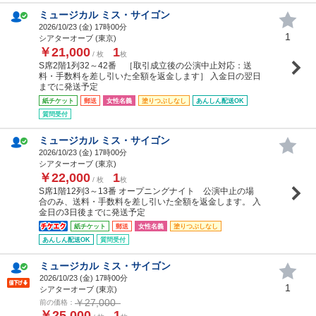
ミュージカル ミス・サイゴン
2026/10/23 (
金
) 17時00分
1
シアターオーブ (東京)
￥21,000
1
/ 枚
枚
S席2階1列32～42番 ［取引成立後の公演中止対応：送
料・手数料を差し引いた全額を返金します］ 入金日の翌日
までに発送予定
紙チケット
郵送
女性名義
塗りつぶしなし
あんしん配送OK
質問受付
ミュージカル ミス・サイゴン
2026/10/23 (
金
) 17時00分
シアターオーブ (東京)
￥22,000
1
/ 枚
枚
S席1階12列3～13番 オープニングナイト 公演中止の場
合のみ、送料・手数料を差し引いた全額を返金します。 入
金日の3日後までに発送予定
紙チケット
郵送
女性名義
塗りつぶしなし
あんしん配送OK
質問受付
ミュージカル ミス・サイゴン
2026/10/23 (
金
) 17時00分
1
シアターオーブ (東京)
￥27,000
前の価格：
￥25,000
1