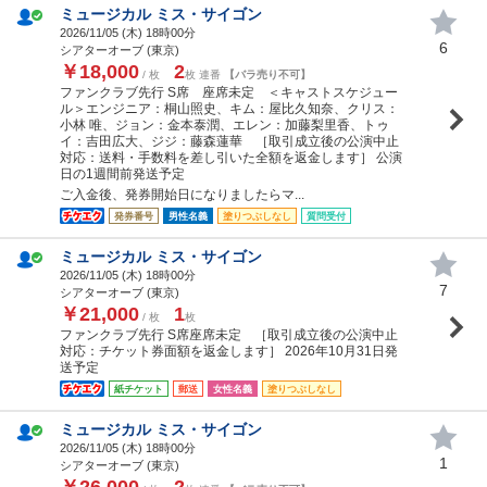
ミュージカル ミス・サイゴン
2026/11/05 (
木
) 18時00分
6
シアターオーブ (東京)
￥18,000
2
/ 枚
枚 連番
【バラ売り不可】
ファンクラブ先行 S席 座席未定 ＜キャストスケジュー
ル＞エンジニア：桐山照史、キム：屋比久知奈、クリス：
小林 唯、ジョン：金本泰潤、エレン：加藤梨里香、トゥ
イ：吉田広大、ジジ：藤森蓮華 ［取引成立後の公演中止
対応：送料・手数料を差し引いた全額を返金します］ 公演
日の1週間前発送予定
ご入金後、発券開始日になりましたらマ...
発券番号
男性名義
塗りつぶしなし
質問受付
ミュージカル ミス・サイゴン
2026/11/05 (
木
) 18時00分
7
シアターオーブ (東京)
￥21,000
1
/ 枚
枚
ファンクラブ先行 S席座席未定 ［取引成立後の公演中止
対応：チケット券面額を返金します］ 2026年10月31日発
送予定
紙チケット
郵送
女性名義
塗りつぶしなし
ミュージカル ミス・サイゴン
2026/11/05 (
木
) 18時00分
1
シアターオーブ (東京)
￥26,000
2