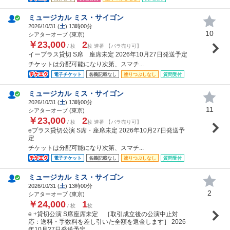
ミュージカル ミス・サイゴン
2026/10/31 (
土
) 13時00分
10
シアターオーブ (東京)
￥23,000
2
/ 枚
枚 連番 【バラ売り可】
イープラス貸切 S席 座席未定 2026年10月27日発送予定
チケットは分配可能になり次第、スマチ...
電子チケット
名義記載なし
塗りつぶしなし
質問受付
ミュージカル ミス・サイゴン
2026/10/31 (
土
) 13時00分
11
シアターオーブ (東京)
￥23,000
2
/ 枚
枚 連番 【バラ売り可】
eプラス貸切公演 S席・座席未定 2026年10月27日発送予
定
チケットは分配可能になり次第、スマチ...
電子チケット
名義記載なし
塗りつぶしなし
質問受付
ミュージカル ミス・サイゴン
2026/10/31 (
土
) 13時00分
2
シアターオーブ (東京)
￥24,000
1
/ 枚
枚
e +貸切公演 S席座席未定 ［取引成立後の公演中止対
応：送料・手数料を差し引いた全額を返金します］ 2026
年10月27日発送予定