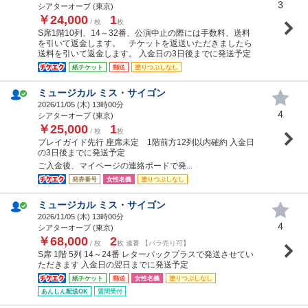
3
シアターオーブ (東京)
￥24,000
1
/ 枚
枚
S席1階10列、14～32番、公演中止の際には手数料、送料
を引いて返金します。 チケットを返送いただきましたら
送料を引いて返金します。 入金日の3日後までに発送予定
紙チケット
郵送
塗りつぶしなし
ミュージカル ミス・サイゴン
2026/11/05 (
木
) 13時00分
4
シアターオーブ (東京)
￥25,000
1
/ 枚
枚
プレイガイド先行 座席未定 1階前方12列以内確約 入金日
の3日後までに発送予定
ご入金後、マイページの連絡ボードで発...
発券番号
女性名義
塗りつぶしなし
ミュージカル ミス・サイゴン
2026/11/05 (
木
) 13時00分
4
シアターオーブ (東京)
￥68,000
2
/ 枚
枚 連番 【バラ売り可】
S席 1階 5列 14～24番 レターパックプラスで発送させてい
ただきます 入金日の翌日までに発送予定
紙チケット
郵送
女性名義
塗りつぶしなし
あんしん配送OK
質問受付