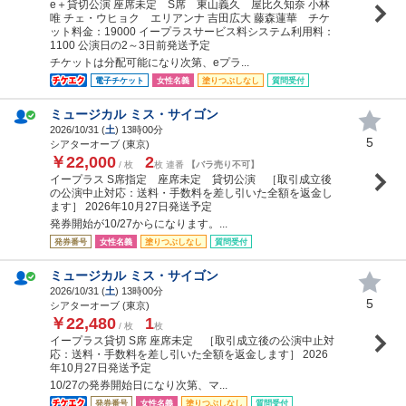
e＋貸切公演 座席未定 S席 東山義久 屋比久知奈 小林
唯 チェ・ウヒョク エリアンナ 吉田広大 藤森蓮華 チケ
ット料金：19000 イープラスサービス料システム利用料：
1100 公演日の2～3日前発送予定
チケットは分配可能になり次第、eプラ...
電子チケット
女性名義
塗りつぶしなし
質問受付
ミュージカル ミス・サイゴン
2026/10/31 (
土
) 13時00分
5
シアターオーブ (東京)
￥22,000
2
/ 枚
枚 連番
【バラ売り不可】
イープラス S席指定 座席未定 貸切公演 ［取引成立後
の公演中止対応：送料・手数料を差し引いた全額を返金し
ます］ 2026年10月27日発送予定
発券開始が10/27からになります。...
発券番号
女性名義
塗りつぶしなし
質問受付
ミュージカル ミス・サイゴン
2026/10/31 (
土
) 13時00分
5
シアターオーブ (東京)
￥22,480
1
/ 枚
枚
イープラス貸切 S席 座席未定 ［取引成立後の公演中止対
応：送料・手数料を差し引いた全額を返金します］ 2026
年10月27日発送予定
10/27の発券開始日になり次第、マ...
発券番号
女性名義
塗りつぶしなし
質問受付