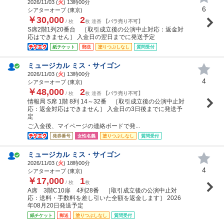
2026/11/03 (
火
) 13時00分
6
シアターオーブ (東京)
￥30,000
2
/ 枚
枚 連番
【バラ売り不可】
S席2階1列20番台 ［取引成立後の公演中止対応：返金対
応はできません］ 入金日の翌日までに発送予定
紙チケット
郵送
塗りつぶしなし
質問受付
ミュージカル ミス・サイゴン
2026/11/03 (
火
) 13時00分
4
シアターオーブ (東京)
￥48,000
2
/ 枚
枚 連番
【バラ売り不可】
情報局 S席 1階 8列 14～32番 ［取引成立後の公演中止対
応：返金対応はできません］ 入金日の3日後までに発送予
定
ご入金後、マイページの連絡ボードで発...
発券番号
女性名義
塗りつぶしなし
質問受付
ミュージカル ミス・サイゴン
2026/11/03 (
火
) 18時00分
4
シアターオーブ (東京)
￥17,000
1
/ 枚
枚
A席 3階C10扉 4列28番 ［取引成立後の公演中止対
応：送料・手数料を差し引いた全額を返金します］ 2026
年08月20日発送予定
紙チケット
郵送
塗りつぶしなし
質問受付