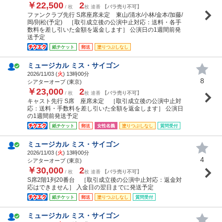
￥22,500
2
/ 枚
枚 連番
【バラ売り不可】
ファンクラブ先行 S席座席未定 東山/清水/小林/金本/加藤/
岡/則松(予定) ［取引成立後の公演中止対応：送料・各手
数料を差し引いた金額を返金します］ 公演日の1週間前発
送予定
紙チケット
郵送
塗りつぶしなし
ミュージカル ミス・サイゴン
2026/11/03 (
火
) 13時00分
8
シアターオーブ (東京)
￥23,000
2
/ 枚
枚 連番
【バラ売り不可】
キャスト先行 S席 座席未定 ［取引成立後の公演中止対
応：送料・手数料を差し引いた全額を返金します］ 公演日
の1週間前発送予定
紙チケット
郵送
女性名義
塗りつぶしなし
質問受付
ミュージカル ミス・サイゴン
2026/11/03 (
火
) 13時00分
4
シアターオーブ (東京)
￥30,000
2
/ 枚
枚 連番
【バラ売り不可】
S席2階1列20番台 ［取引成立後の公演中止対応：返金対
応はできません］ 入金日の翌日までに発送予定
紙チケット
郵送
塗りつぶしなし
質問受付
ミュージカル ミス・サイゴン