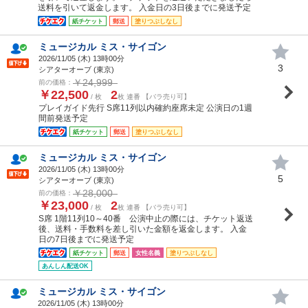
送料を引いて返金します。 入金日の3日後までに発送予定
紙チケット
郵送
塗りつぶしなし
ミュージカル ミス・サイゴン
2026/11/05 (
木
) 13時00分
3
シアターオーブ (東京)
￥24,999
前の価格：
￥22,500
2
/ 枚
枚 連番 【バラ売り可】
プレイガイド先行 S席11列以内確約座席未定 公演日の1週
間前発送予定
紙チケット
郵送
塗りつぶしなし
ミュージカル ミス・サイゴン
2026/11/05 (
木
) 13時00分
5
シアターオーブ (東京)
￥28,000
前の価格：
￥23,000
2
/ 枚
枚 連番 【バラ売り可】
S席 1階11列10～40番 公演中止の際には、チケット返送
後、送料・手数料を差し引いた金額を返金します。 入金
日の7日後までに発送予定
紙チケット
郵送
女性名義
塗りつぶしなし
あんしん配送OK
ミュージカル ミス・サイゴン
2026/11/05 (
木
) 13時00分