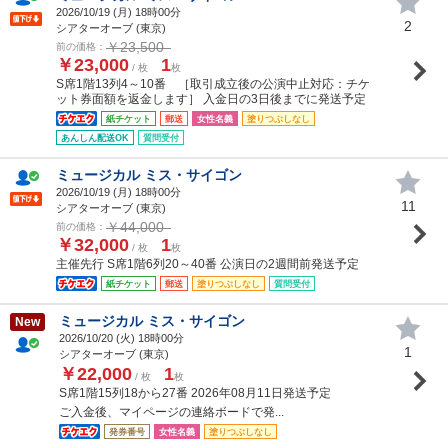
2026/10/19 (
月
) 18時00分
2
シアターオーブ (東京)
￥23,500
前の価格：
￥23,000
1
/ 枚
枚
S席1階13列4～10番 ［取引成立後の公演中止対応：チケ
ット券面額を返金します］ 入金日の3日後までに発送予定
紙チケット
郵送
女性名義
塗りつぶしなし
あんしん配送OK
質問受付
ミュージカル ミス・サイゴン
2026/10/19 (
月
) 18時00分
11
シアターオーブ (東京)
￥44,000
前の価格：
￥32,000
1
/ 枚
枚
主催先行 S席1階6列20～40番 公演日の2週間前発送予定
紙チケット
郵送
塗りつぶしなし
質問受付
ミュージカル ミス・サイゴン
New
2026/10/20 (
火
) 18時00分
1
シアターオーブ (東京)
￥22,000
1
/ 枚
枚
S席1階15列18から27番 2026年08月11日発送予定
ご入金後、マイページの連絡ボードで発...
発券番号
女性名義
塗りつぶしなし