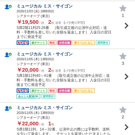
ミュージカル ミス・サイゴン
2026/11/03 (
火
) 18時00分
1
シアターオーブ (東京)
￥19,500
2
/ 枚
枚 連番
【バラ売り不可】
S席2階11列25.26番 ［取引成立後の公演中止対応：送
料・手数料を差し引いた全額を返金します］ 入金日の翌日
までに発送予定
紙チケット
郵送
女性名義
塗りつぶしなし
質問受付
ミュージカル ミス・サイゴン
2026/11/05 (
木
) 13時00分
3
シアターオーブ (東京)
￥20,000
2
/ 枚
枚 連番
【バラ売り不可】
S席1階12列40～41番 ［取引成立後の公演中止対応：送
料・手数料を差し引いた全額を返金します］ 入金日の3日
後までに発送予定
紙チケット
郵送
女性名義
塗りつぶしなし
あんしん配送OK
質問受付
ミュージカル ミス・サイゴン
2026/11/05 (
木
) 13時00分
2
シアターオーブ (東京)
￥22,000
1
/ 枚
枚
S席1階12列、14～32番、公演中止の際には手数料、送料
を引いて返金します。 チケットを返送いただきましたら