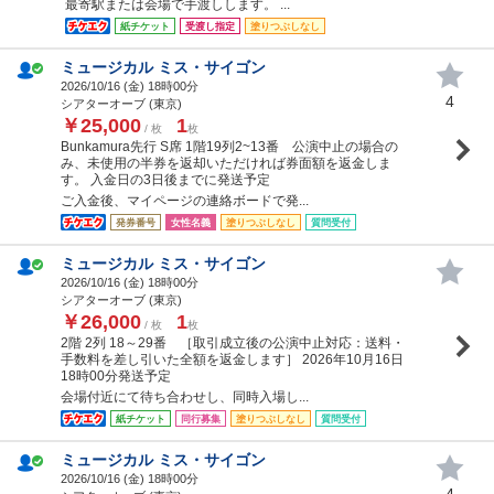
最寄駅または会場で手渡しします。 ...
紙チケット
受渡し指定
塗りつぶしなし
ミュージカル ミス・サイゴン
2026/10/16 (
金
) 18時00分
4
シアターオーブ (東京)
￥25,000
1
/ 枚
枚
Bunkamura先行 S席 1階19列2~13番 公演中止の場合の
み、未使用の半券を返却いただければ券面額を返金しま
す。 入金日の3日後までに発送予定
ご入金後、マイページの連絡ボードで発...
発券番号
女性名義
塗りつぶしなし
質問受付
ミュージカル ミス・サイゴン
2026/10/16 (
金
) 18時00分
シアターオーブ (東京)
￥26,000
1
/ 枚
枚
2階 2列 18～29番 ［取引成立後の公演中止対応：送料・
手数料を差し引いた全額を返金します］ 2026年10月16日
18時00分発送予定
会場付近にて待ち合わせし、同時入場し...
紙チケット
同行募集
塗りつぶしなし
質問受付
ミュージカル ミス・サイゴン
2026/10/16 (
金
) 18時00分
4