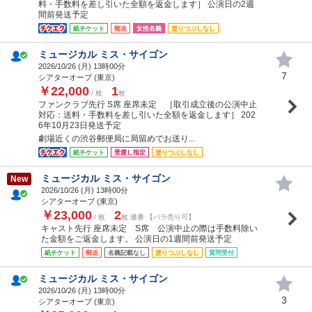
料・手数料を差し引いた全額を返金します］ 公演日の2週
間前発送予定
紙チケット
郵送
女性名義
塗りつぶしなし
ミュージカル ミス・サイゴン
2026/10/26 (
月
) 13時00分
7
シアターオーブ (東京)
￥22,000
1
/ 枚
枚
ファンクラブ先行 S席 座席未定 ［取引成立後の公演中止
対応：送料・手数料を差し引いた全額を返金します］ 202
6年10月23日発送予定
劇場近くの渋谷郵便局に局留めでお送り...
紙チケット
受渡し指定
塗りつぶしなし
ミュージカル ミス・サイゴン
New
2026/10/26 (
月
) 13時00分
シアターオーブ (東京)
￥23,000
2
/ 枚
枚 連番 【バラ売り可】
キャスト先行 座席未定 S席 公演中止の際は手数料除い
た金額をご返金します。 公演日の1週間前発送予定
紙チケット
郵送
名義記載なし
塗りつぶしなし
質問受付
ミュージカル ミス・サイゴン
2026/10/26 (
月
) 13時00分
3
シアターオーブ (東京)