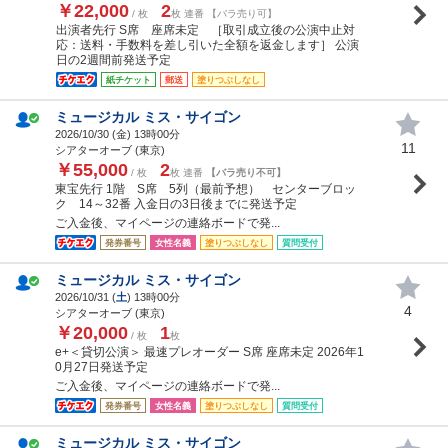
￥22,000
2
/ 枚
枚 連番 【バラ売り可】
出演者先行 S席 座席未定 ［取引成立後の公演中止対
応：送料・手数料を差し引いた全額を返金します］ 公演
日の2週間前発送予定
紙チケット
郵送
塗りつぶしなし
ミュージカル ミス・サイゴン
2026/10/30 (
金
) 13時00分
11
シアターオーブ (東京)
￥55,000
2
/ 枚
枚 連番
【バラ売り不可】
東宝先行 1階 S席 5列（最前予想） センターブロッ
ク 14～32番 入金日の3日後までに発送予定
ご入金後、マイページの連絡ボードで発...
発券番号
女性名義
塗りつぶしなし
質問受付
ミュージカル ミス・サイゴン
2026/10/31 (
土
) 13時00分
4
シアターオーブ (東京)
￥20,000
1
/ 枚
枚
e+＜貸切公演＞ 最速プレオーダー S席 座席未定 2026年1
0月27日発送予定
ご入金後、マイページの連絡ボードで発...
発券番号
女性名義
塗りつぶしなし
質問受付
ミュージカル ミス・サイゴン