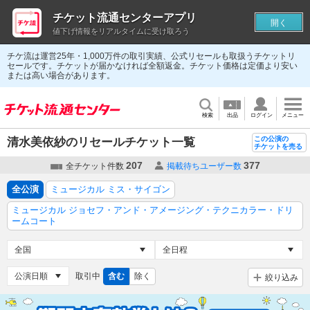
チケット流通センターアプリ
開く
値下げ情報をリアルタイムに受け取ろう
チケ流は運営25年・1,000万件の取引実績、公式リセールも取扱うチケットリ
セールです。チケットが届かなければ全額返金。チケット価格は定価より安い
または高い場合があります。
検索
出品
ログイン
メニュー
この公演の
清水美依紗のリセールチケット一覧
チケットを売る
207
377
全チケット件数
掲載待ちユーザー数
全公演
ミュージカル ミス・サイゴン
ミュージカル ジョセフ・アンド・アメージング・テクニカラー・ドリ
ームコート
取引中
含む
除く
絞り込み