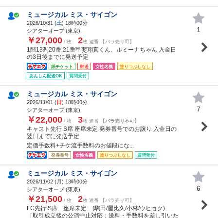
ミュージカル ミス・サイゴン
2026/10/31 (
土
) 18時00分
1
シアターオーブ (東京)
￥27,000
2
/ 枚
枚 連番 【バラ売り可】
1階13列20番.21番甲斐翔真くん、ルミーナちゃん 入金日
の3日後までに発送予定
紙チケット
郵送
女性名義
塗りつぶしなし
あんしん配送OK
質問受付
ミュージカル ミス・サイゴン
2026/11/01 (
日
) 18時00分
7
シアターオーブ (東京)
￥22,000
3
/ 枚
枚 連番
【バラ売り不可】
キャスト先行 S席 座席未定 発券番号でのお譲り 入金日の
翌日までに発送予定
定価手数料+チケ流手数料のお値段にな...
発券番号
女性名義
塗りつぶしなし
質問受付
ミュージカル ミス・サイゴン
2026/11/02 (
月
) 13時00分
6
シアターオーブ (東京)
￥21,500
2
/ 枚
枚 連番 【バラ売り可】
FC先行 S席 座席未定 (駒田/屋比久/小林/ウヒョク)
［取引成立後の公演中止対応：送料・手数料を差し引いた