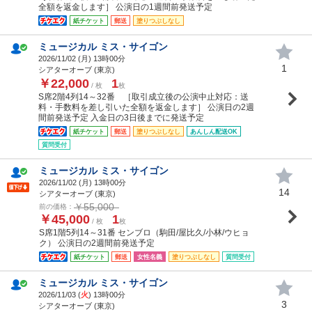
全額を返金します］ 公演日の1週間前発送予定
紙チケット
郵送
塗りつぶしなし
ミュージカル ミス・サイゴン
2026/11/02 (
月
) 13時00分
1
シアターオーブ (東京)
￥22,000
1
/ 枚
枚
S席2階4列14～32番 ［取引成立後の公演中止対応：送
料・手数料を差し引いた全額を返金します］ 公演日の2週
間前発送予定 入金日の3日後までに発送予定
紙チケット
郵送
塗りつぶしなし
あんしん配送OK
質問受付
ミュージカル ミス・サイゴン
2026/11/02 (
月
) 13時00分
14
シアターオーブ (東京)
￥55,000
前の価格：
￥45,000
1
/ 枚
枚
S席1階5列14～31番 センブロ（駒田/屋比久/小林/ウヒョ
ク） 公演日の2週間前発送予定
紙チケット
郵送
女性名義
塗りつぶしなし
質問受付
ミュージカル ミス・サイゴン
2026/11/03 (
火
) 13時00分
3
シアターオーブ (東京)