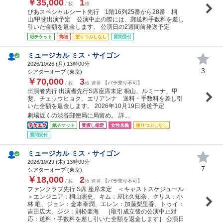
￥35,000
1
/ 枚
枚
ぴあスペシャルシート先行 1階16列25番から28番 桐
山/甲斐出演予定 公演中止の際には、郵送料手数料を差し
引いた金額を返金します。 公演日の2週間前発送予定
紙チケット
郵送
塗りつぶしなし
質問受付
ミュージカル ミス・サイゴン
2026/10/26 (
月
) 13時00分
3
シアターオーブ (東京)
￥70,000
3
/ 枚
枚 連番
【バラ売り不可】
出演者先行 出演者先行S席座席未定 桐山、ルミーナ、甲
斐、チェッウヒョク、エリアンナ 送料・手数料を差し引
いた全額を返金します。 2026年10月19日発送予定
劇場近くの渋谷郵便局に局留め。 詳...
紙チケット
受渡し指定
女性名義
塗りつぶしなし
質問受付
ミュージカル ミス・サイゴン
2026/10/29 (
木
) 13時00分
7
シアターオーブ (東京)
￥18,000
2
/ 枚
枚 連番
【バラ売り不可】
ファンクラブ先行 S席 座席未定 ＜キャストスケジュール
＞エンジニア：桐山照史、キム：屋比久知奈、クリス：小
林 唯、ジョン：金本泰潤、エレン：加藤梨里香、トゥイ：
吉田広大、ジジ：則松亜海 ［取引成立後の公演中止対
応：送料・手数料を差し引いた全額を返金します］ 公演日