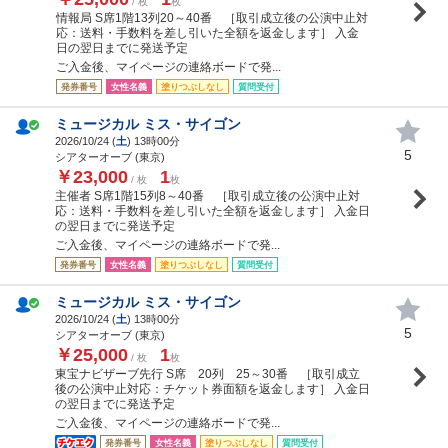
/ 枚
枚
情報局 S席1階13列20～40番 ［取引成立後の公演中止対
応：送料・手数料を差し引いた全額を返金します］ 入金
日の翌日までに発送予定
ご入金後、マイページの連絡ボードで発...
発券番号
女性名義
塗りつぶしなし
質問受付
ミュージカル ミス・サイゴン
2026/10/24 (
土
) 13時00分
5
シアターオーブ (東京)
￥23,000
1
/ 枚
枚
主催者 S席1階15列8～40番 ［取引成立後の公演中止対
応：送料・手数料を差し引いた全額を返金します］ 入金日
の翌日までに発送予定
ご入金後、マイページの連絡ボードで発...
発券番号
女性名義
塗りつぶしなし
質問受付
ミュージカル ミス・サイゴン
2026/10/24 (
土
) 13時00分
5
シアターオーブ (東京)
￥25,000
1
/ 枚
枚
東宝ナビザーブ先行 S席 20列 25～30番 ［取引成立
後の公演中止対応：チケット券面額を返金します］ 入金日
の翌日までに発送予定
ご入金後、マイページの連絡ボードで発...
発券番号
女性名義
塗りつぶしなし
質問受付