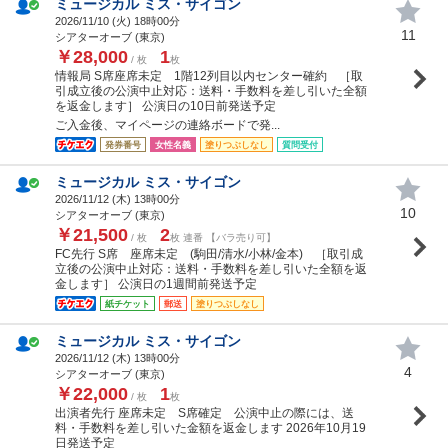
ミュージカル ミス・サイゴン
2026/11/10 (
火
) 18時00分
11
シアターオーブ (東京)
￥28,000
1
/ 枚
枚
情報局 S席座席未定 1階12列目以内センター確約 ［取
引成立後の公演中止対応：送料・手数料を差し引いた全額
を返金します］ 公演日の10日前発送予定
ご入金後、マイページの連絡ボードで発...
発券番号
女性名義
塗りつぶしなし
質問受付
ミュージカル ミス・サイゴン
2026/11/12 (
木
) 13時00分
10
シアターオーブ (東京)
￥21,500
2
/ 枚
枚 連番 【バラ売り可】
FC先行 S席 座席未定 (駒田/清水/小林/金本) ［取引成
立後の公演中止対応：送料・手数料を差し引いた全額を返
金します］ 公演日の1週間前発送予定
紙チケット
郵送
塗りつぶしなし
ミュージカル ミス・サイゴン
2026/11/12 (
木
) 13時00分
4
シアターオーブ (東京)
￥22,000
1
/ 枚
枚
出演者先行 座席未定 S席確定 公演中止の際には、送
料・手数料を差し引いた金額を返金します 2026年10月19
日発送予定