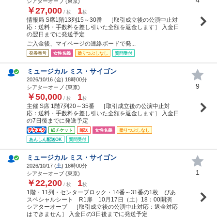
シアターオーブ (東京)
￥27,000
1
/ 枚
枚
情報局 S席1階13列15～30番 ［取引成立後の公演中止対
応：送料・手数料を差し引いた全額を返金します］ 入金日
の翌日までに発送予定
ご入金後、マイページの連絡ボードで発...
発券番号
女性名義
塗りつぶしなし
質問受付
ミュージカル ミス・サイゴン
2026/10/16 (
金
) 18時00分
9
シアターオーブ (東京)
￥50,000
1
/ 枚
枚
主催 S席 1階7列20～35番 ［取引成立後の公演中止対
応：送料・手数料を差し引いた全額を返金します］ 入金日
の7日後までに発送予定
紙チケット
郵送
女性名義
塗りつぶしなし
あんしん配送OK
質問受付
ミュージカル ミス・サイゴン
2026/10/17 (
土
) 18時00分
1
シアターオーブ (東京)
￥22,200
1
/ 枚
枚
1階・11列・センターブロック・14番～31番の1枚 ぴあ
スペシャルシート R1扉 10月17日（土）18：00開演
シアターオーブ ［取引成立後の公演中止対応：返金対応
はできません］ 入金日の3日後までに発送予定