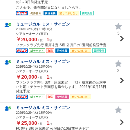
の2～3日前発送予定
ご入金後、発券開始日になりましたらマ...
発券番号
男性名義
塗りつぶしなし
質問受付
ミュージカル ミス・サイゴン
2026/10/29 (
木
) 13時00分
3
シアターオーブ (東京)
￥20,000
1
/ 枚
枚
ファンクラブ先行 座席未定 S席 公演日の1週間前発送予定
紙チケット
郵送
男性名義
塗りつぶしなし
質問受付
ミュージカル ミス・サイゴン
2026/10/29 (
木
) 18時00分
2
シアターオーブ (東京)
￥20,000
1
/ 枚
枚
ファンクラブ先行 S席 座席未定 ［取引成立後の公演中
止対応：チケット券面額を返金します］ 2026年10月13日
発送予定
紙チケット
郵送
女性名義
塗りつぶしなし
ミュージカル ミス・サイゴン
2026/10/29 (
木
) 18時00分
シアターオーブ (東京)
￥25,000
1
/ 枚
枚
FC先行 S席 座席未定 公演日の10日前発送予定