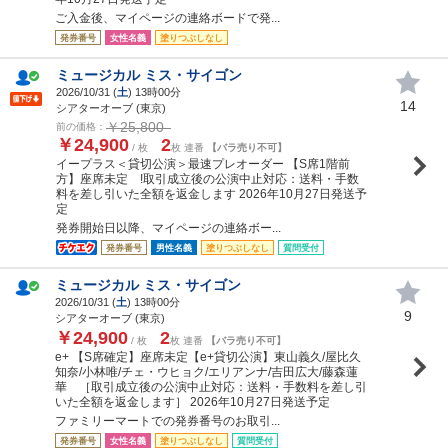
ご入金後、マイページの連絡ボードで発...
発券番号
女性名義
塗りつぶしなし
ミュージカル ミス・サイゴン
2026/10/31 (
土
) 13時00分
14
シアターオーブ (東京)
￥25,800
前の価格：
￥24,900
2
/ 枚
枚 連番
【バラ売り不可】
イープラス＜貸切公演＞最速プレオーダー 【S席1階前
方】座席未定 !取引成立後の公演中止対応：送料・手数
料を差し引いた全額を返金します 2026年10月27日発送予
定
発券開始日以降、マイページの連絡ボー...
発券番号
男性名義
塗りつぶしなし
質問受付
ミュージカル ミス・サイゴン
2026/10/31 (
土
) 13時00分
9
シアターオーブ (東京)
￥24,900
2
/ 枚
枚 連番
【バラ売り不可】
e+ 【S席確定】座席未定【e+貸切公演】東山義久/屋比久
知奈/小林唯/チェ・ウヒョク/エリアンナ/吉田広大/藤森蓮
華 ［取引成立後の公演中止対応：送料・手数料を差し引
いた全額を返金します］ 2026年10月27日発送予定
ファミリーマートでの発券番号のお取引...
発券番号
女性名義
塗りつぶしなし
質問受付