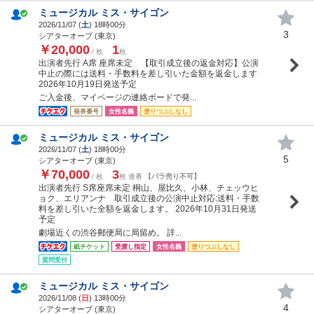
ミュージカル ミス・サイゴン
2026/11/07 (
土
) 18時00分
3
シアターオーブ (東京)
￥20,000
1
/ 枚
枚
出演者先行 A席 座席未定 【取引成立後の返金対応】公演
中止の際には送料・手数料を差し引いた金額を返金します
2026年10月19日発送予定
ご入金後、マイページの連絡ボードで発...
発券番号
女性名義
塗りつぶしなし
ミュージカル ミス・サイゴン
2026/11/07 (
土
) 18時00分
5
シアターオーブ (東京)
￥70,000
3
/ 枚
枚 連番
【バラ売り不可】
出演者先行 S席座席未定 桐山、屋比久、小林、チェッウヒ
ョク、エリアンナ 取引成立後の公演中止対応:送料・手数
料を差し引いた全額を返金します。 2026年10月31日発送
予定
劇場近くの渋谷郵便局に局留め。 詳...
紙チケット
受渡し指定
女性名義
塗りつぶしなし
質問受付
ミュージカル ミス・サイゴン
2026/11/08 (
日
) 13時00分
4
シアターオーブ (東京)