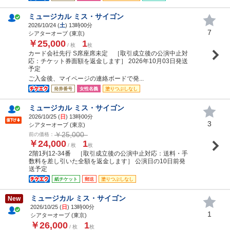
ミュージカル ミス・サイゴン
2026/10/24 (
土
) 13時00分
7
シアターオーブ (東京)
￥25,000
1
/ 枚
枚
カード会社先行 S席座席未定 ［取引成立後の公演中止対
応：チケット券面額を返金します］ 2026年10月03日発送
予定
ご入金後、マイページの連絡ボードで発...
発券番号
女性名義
塗りつぶしなし
ミュージカル ミス・サイゴン
2026/10/25 (
日
) 13時00分
3
シアターオーブ (東京)
￥25,000
前の価格：
￥24,000
1
/ 枚
枚
2階1列12-34番 ［取引成立後の公演中止対応：送料・手
数料を差し引いた全額を返金します］ 公演日の10日前発
送予定
紙チケット
郵送
塗りつぶしなし
ミュージカル ミス・サイゴン
New
2026/10/25 (
日
) 13時00分
1
シアターオーブ (東京)
￥26,000
1
/ 枚
枚