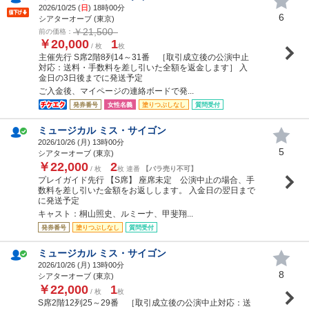
2026/10/25 (
日
) 18時00分
6
シアターオーブ (東京)
￥21,500
前の価格：
￥20,000
1
/ 枚
枚
主催先行 S席2階8列14～31番 ［取引成立後の公演中止
対応：送料・手数料を差し引いた全額を返金します］ 入
金日の3日後までに発送予定
ご入金後、マイページの連絡ボードで発...
発券番号
女性名義
塗りつぶしなし
質問受付
ミュージカル ミス・サイゴン
2026/10/26 (
月
) 13時00分
5
シアターオーブ (東京)
￥22,000
2
/ 枚
枚 連番
【バラ売り不可】
プレイガイド先行 【S席】 座席未定 公演中止の場合、手
数料を差し引いた金額をお返しします。 入金日の翌日まで
に発送予定
キャスト：桐山照史、ルミーナ、甲斐翔...
発券番号
塗りつぶしなし
質問受付
ミュージカル ミス・サイゴン
2026/10/26 (
月
) 13時00分
8
シアターオーブ (東京)
￥22,000
1
/ 枚
枚
S席2階12列25～29番 ［取引成立後の公演中止対応：送