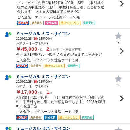
プレイガイド先行 1階16列10～20番 S席 ［取引成立
後の公演中止対応：送料・手数料を差し引いた全額を返
金します］ 入金日の翌日までに発送予定
ご入金後、マイページの連絡ボードで発...
発券番号
女性名義
塗りつぶしなし
質問受付
ミュージカル ミス・サイゴン
2026/10/25 (
日
) 13時00分
5
シアターオーブ (東京)
￥45,000
2
/ 枚
枚 連番
【バラ売り不可】
先行 S席1階9列20～40番 入金日の翌日までに発送予定
ご入金後、マイページの連絡ボードで発...
発券番号
塗りつぶしなし
質問受付
ミュージカル ミス・サイゴン
2026/10/25 (
日
) 18時00分
2
シアターオーブ (東京)
￥17,000
1
/ 枚
枚
A席3階4列21～30番 ［取引成立後の公演中止対応：送
料・手数料を差し引いた全額を返金します］ 2026年08月
01日発送予定
ご入金後、マイページの連絡ボードで発...
発券番号
男性名義
塗りつぶしなし
質問受付
ミュージカル ミス・サイゴン