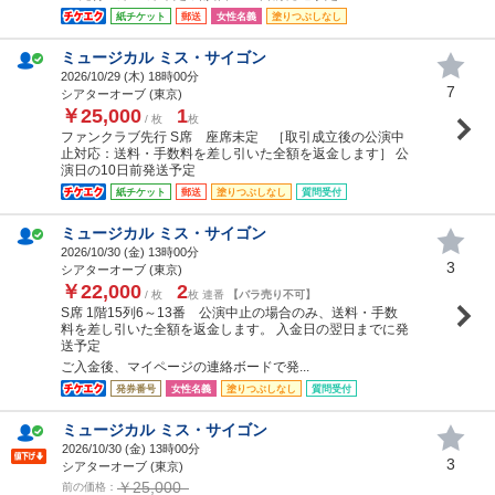
紙チケット
郵送
女性名義
塗りつぶしなし
ミュージカル ミス・サイゴン
2026/10/29 (
木
) 18時00分
7
シアターオーブ (東京)
￥25,000
1
/ 枚
枚
ファンクラブ先行 S席 座席未定 ［取引成立後の公演中
止対応：送料・手数料を差し引いた全額を返金します］ 公
演日の10日前発送予定
紙チケット
郵送
塗りつぶしなし
質問受付
ミュージカル ミス・サイゴン
2026/10/30 (
金
) 13時00分
3
シアターオーブ (東京)
￥22,000
2
/ 枚
枚 連番
【バラ売り不可】
S席 1階15列6～13番 公演中止の場合のみ、送料・手数
料を差し引いた全額を返金します。 入金日の翌日までに発
送予定
ご入金後、マイページの連絡ボードで発...
発券番号
女性名義
塗りつぶしなし
質問受付
ミュージカル ミス・サイゴン
2026/10/30 (
金
) 13時00分
3
シアターオーブ (東京)
￥25,000
前の価格：