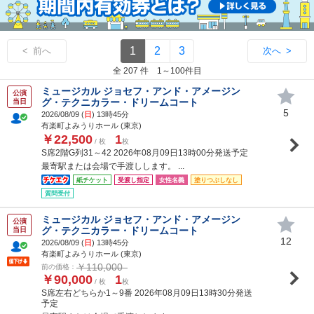
1
2
3
< 前へ
次へ >
全 207 件 1～100件目
ミュージカル ジョセフ・アンド・アメージン
公演
グ・テクニカラー・ドリームコート
当日
5
2026/08/09 (
日
) 13時45分
有楽町よみうりホール (東京)
￥22,500
1
/ 枚
枚
S席2階G列31～42 2026年08月09日13時00分発送予定
最寄駅または会場で手渡しします。 ...
紙チケット
受渡し指定
女性名義
塗りつぶしなし
質問受付
ミュージカル ジョセフ・アンド・アメージン
公演
グ・テクニカラー・ドリームコート
当日
12
2026/08/09 (
日
) 13時45分
有楽町よみうりホール (東京)
￥110,000
前の価格：
￥90,000
1
/ 枚
枚
S席左右どちらか1～9番 2026年08月09日13時30分発送
予定