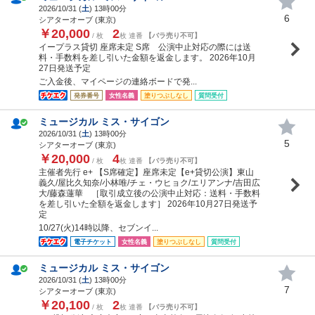
2026/10/31 (
土
) 13時00分
6
シアターオーブ (東京)
￥20,000
2
/ 枚
枚 連番
【バラ売り不可】
イープラス貸切 座席未定 S席 公演中止対応の際には送
料・手数料を差し引いた金額を返金します。 2026年10月
27日発送予定
ご入金後、マイページの連絡ボードで発...
発券番号
女性名義
塗りつぶしなし
質問受付
ミュージカル ミス・サイゴン
2026/10/31 (
土
) 13時00分
5
シアターオーブ (東京)
￥20,000
4
/ 枚
枚 連番
【バラ売り不可】
主催者先行 e+ 【S席確定】座席未定【e+貸切公演】東山
義久/屋比久知奈/小林唯/チェ・ウヒョク/エリアンナ/吉田広
大/藤森蓮華 ［取引成立後の公演中止対応：送料・手数料
を差し引いた全額を返金します］ 2026年10月27日発送予
定
10/27(火)14時以降、セブンイ...
電子チケット
女性名義
塗りつぶしなし
質問受付
ミュージカル ミス・サイゴン
2026/10/31 (
土
) 13時00分
7
シアターオーブ (東京)
￥20,100
2
/ 枚
枚 連番
【バラ売り不可】