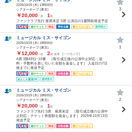
2026/10/29 (
木
) 13時00分
3
シアターオーブ (東京)
￥20,000
1
/ 枚
枚
ファンクラブ先行 座席未定 S席 公演日の1週間前発送予定
紙チケット
郵送
男性名義
塗りつぶしなし
質問受付
ミュージカル ミス・サイゴン
2026/10/29 (
木
) 18時00分
1
シアターオーブ (東京)
￥12,000
2
/ 枚
枚 連番 【バラ売り可】
A席 3階4列1~10番 ［取引成立後の公演中止対応：送
料・手数料を差し引いた全額を返金します］ 入金日の7日
後までに発送予定
紙チケット
郵送
女性名義
塗りつぶしなし
あんしん配送OK
質問受付
ミュージカル ミス・サイゴン
2026/10/29 (
木
) 18時00分
2
シアターオーブ (東京)
￥20,000
1
/ 枚
枚
ファンクラブ先行 S席 座席未定 ［取引成立後の公演中
止対応：チケット券面額を返金します］ 2026年10月13日
発送予定
紙チケット
郵送
女性名義
塗りつぶしなし