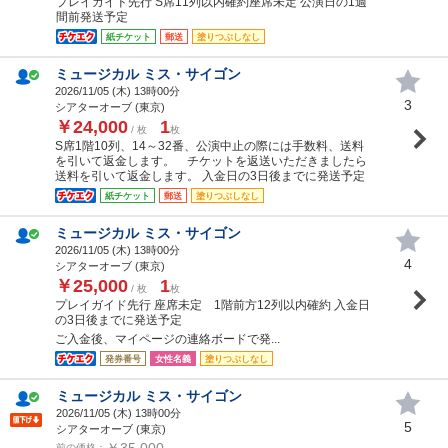
プレイガイド先行 S席11列以内確約座席未定 公演日の1週
間前発送予定
紙チケット
郵送
塗りつぶしなし
ミュージカル ミス・サイゴン
2026/11/05 (
木
) 13時00分
3
シアターオーブ (東京)
￥24,000
1
/ 枚
枚
S席1階10列、14～32番、公演中止の際には手数料、送料
を引いて返金します。 チケットを返送いただきましたら
送料を引いて返金します。 入金日の3日後までに発送予定
紙チケット
郵送
塗りつぶしなし
ミュージカル ミス・サイゴン
2026/11/05 (
木
) 13時00分
4
シアターオーブ (東京)
￥25,000
1
/ 枚
枚
プレイガイド先行 座席未定 1階前方12列以内確約 入金日
の3日後までに発送予定
ご入金後、マイページの連絡ボードで発...
発券番号
女性名義
塗りつぶしなし
ミュージカル ミス・サイゴン
2026/11/05 (
木
) 13時00分
5
シアターオーブ (東京)
￥35,000
前の価格：