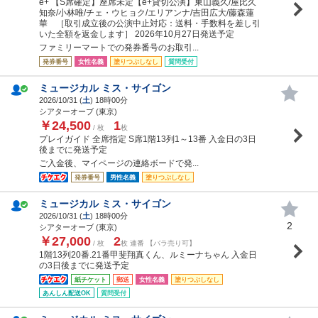
e+ 【S席確定】座席未定【e+貸切公演】東山義久/屋比久
知奈/小林唯/チェ・ウヒョク/エリアンナ/吉田広大/藤森蓮
華 ［取引成立後の公演中止対応：送料・手数料を差し引
いた全額を返金します］ 2026年10月27日発送予定
ファミリーマートでの発券番号のお取引...
発券番号
女性名義
塗りつぶしなし
質問受付
ミュージカル ミス・サイゴン
2026/10/31 (
土
) 18時00分
シアターオーブ (東京)
￥24,500
1
/ 枚
枚
プレイガイド 全席指定 S席1階13列1～13番 入金日の3日
後までに発送予定
ご入金後、マイページの連絡ボードで発...
発券番号
男性名義
塗りつぶしなし
ミュージカル ミス・サイゴン
2026/10/31 (
土
) 18時00分
2
シアターオーブ (東京)
￥27,000
2
/ 枚
枚 連番 【バラ売り可】
1階13列20番.21番甲斐翔真くん、ルミーナちゃん 入金日
の3日後までに発送予定
紙チケット
郵送
女性名義
塗りつぶしなし
あんしん配送OK
質問受付