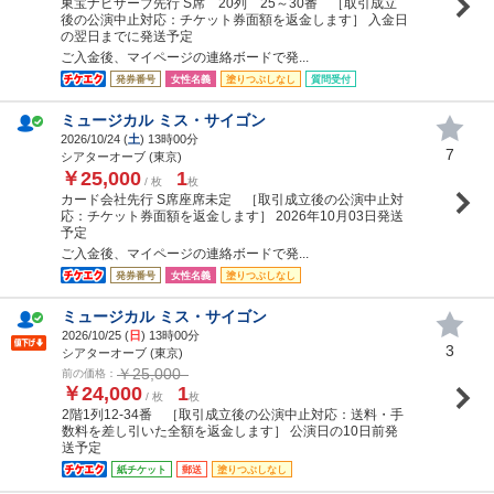
東宝ナビザーブ先行 S席 20列 25～30番 ［取引成立
後の公演中止対応：チケット券面額を返金します］ 入金日
の翌日までに発送予定
ご入金後、マイページの連絡ボードで発...
発券番号
女性名義
塗りつぶしなし
質問受付
ミュージカル ミス・サイゴン
2026/10/24 (
土
) 13時00分
7
シアターオーブ (東京)
￥25,000
1
/ 枚
枚
カード会社先行 S席座席未定 ［取引成立後の公演中止対
応：チケット券面額を返金します］ 2026年10月03日発送
予定
ご入金後、マイページの連絡ボードで発...
発券番号
女性名義
塗りつぶしなし
ミュージカル ミス・サイゴン
2026/10/25 (
日
) 13時00分
3
シアターオーブ (東京)
￥25,000
前の価格：
￥24,000
1
/ 枚
枚
2階1列12-34番 ［取引成立後の公演中止対応：送料・手
数料を差し引いた全額を返金します］ 公演日の10日前発
送予定
紙チケット
郵送
塗りつぶしなし