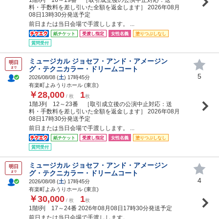
料・手数料を差し引いた全額を返金します］ 2026年08月
08日13時30分発送予定
前日または当日会場で手渡しします。 ...
紙チケット
受渡し指定
女性名義
塗りつぶしなし
質問受付
ミュージカル ジョセフ・アンド・アメージン
明日
グ・テクニカラー・ドリームコート
まで
5
2026/08/08 (
土
) 17時45分
有楽町よみうりホール (東京)
￥28,000
1
/ 枚
枚
1階J列 12～23番 ［取引成立後の公演中止対応：送
料・手数料を差し引いた全額を返金します］ 2026年08月
08日17時30分発送予定
前日または当日会場で手渡しします。 ...
紙チケット
受渡し指定
女性名義
塗りつぶしなし
質問受付
ミュージカル ジョセフ・アンド・アメージン
明日
グ・テクニカラー・ドリームコート
まで
4
2026/08/08 (
土
) 17時45分
有楽町よみうりホール (東京)
￥30,000
1
/ 枚
枚
1階I列 17～24番 2026年08月08日17時30分発送予定
前日または当日会場で手渡しします。 ...