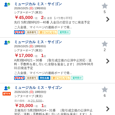
ミュージカル ミス・サイゴン
2026/10/25 (
日
) 13時00分
5
シアターオーブ (東京)
￥45,000
2
/ 枚
枚 連番
【バラ売り不可】
先行 S席1階9列20～40番 入金日の翌日までに発送予定
ご入金後、マイページの連絡ボードで発...
発券番号
塗りつぶしなし
質問受付
ミュージカル ミス・サイゴン
2026/10/25 (
日
) 18時00分
2
シアターオーブ (東京)
￥17,000
1
/ 枚
枚
A席3階4列21～30番 ［取引成立後の公演中止対応：送
料・手数料を差し引いた全額を返金します］ 2026年08月
01日発送予定
ご入金後、マイページの連絡ボードで発...
発券番号
男性名義
塗りつぶしなし
質問受付
ミュージカル ミス・サイゴン
2026/10/25 (
日
) 18時00分
6
シアターオーブ (東京)
￥21,500
前の価格：
￥20,000
1
/ 枚
枚
主催先行 S席2階8列14～31番 ［取引成立後の公演中止
対応：送料・手数料を差し引いた全額を返金します］ 入