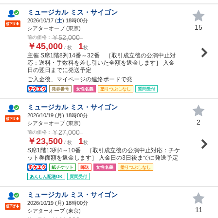
ミュージカル ミス・サイゴン
2026/10/17 (
土
) 18時00分
15
シアターオーブ (東京)
￥52,000
前の価格：
￥45,000
1
/ 枚
枚
主催 S席1階8列14番～32番 ［取引成立後の公演中止対
応：送料・手数料を差し引いた全額を返金します］ 入金
日の翌日までに発送予定
ご入金後、マイページの連絡ボードで発...
発券番号
女性名義
塗りつぶしなし
質問受付
ミュージカル ミス・サイゴン
2026/10/19 (
月
) 18時00分
2
シアターオーブ (東京)
￥27,000
前の価格：
￥23,500
1
/ 枚
枚
S席1階13列4～10番 ［取引成立後の公演中止対応：チケ
ット券面額を返金します］ 入金日の3日後までに発送予定
紙チケット
郵送
女性名義
塗りつぶしなし
あんしん配送OK
質問受付
ミュージカル ミス・サイゴン
2026/10/19 (
月
) 18時00分
11
シアターオーブ (東京)