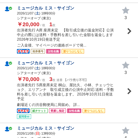
ミュージカル ミス・サイゴン
2026/11/07 (
土
) 18時00分
3
シアターオーブ (東京)
￥20,000
1
/ 枚
枚
出演者先行 A席 座席未定 【取引成立後の返金対応】公演
中止の際には送料・手数料を差し引いた金額を返金します
2026年10月19日発送予定
ご入金後、マイページの連絡ボードで発...
発券番号
女性名義
塗りつぶしなし
ミュージカル ミス・サイゴン
2026/11/07 (
土
) 18時00分
3
シアターオーブ (東京)
￥70,000
3
/ 枚
枚 連番
【バラ売り不可】
出演者先行 S席座席未定 桐山、屋比久、小林、チェッウヒ
ョク、エリアンナ 取引成立後の公演中止対応:送料・手数
料を差し引いた全額を返金します。 2026年10月31日発送
予定
劇場近くの渋谷郵便局に局留め。 詳...
紙チケット
受渡し指定
女性名義
塗りつぶしなし
質問受付
ミュージカル ミス・サイゴン
2026/11/08 (
日
) 13時00分
4