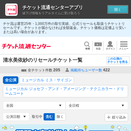
チケット流通センターアプリ
開く
値下げ情報をリアルタイムに受け取ろう
チケ流は運営25年・1,000万件の取引実績、公式リセールも取扱うチケットリ
セールです。チケットが届かなければ全額返金。チケット価格は定価より安い
または高い場合があります。
検索
出品
ログイン
メニュー
この公演の
清水美依紗のリセールチケット一覧
チケットを売る
205
422
全チケット件数
掲載待ちユーザー数
全公演
ミュージカル ミス・サイゴン
ミュージカル ジョセフ・アンド・アメージング・テクニカラー・ドリ
ームコート
取引中
含む
除く
絞り込み