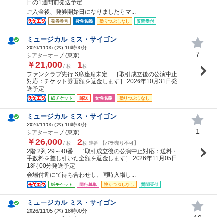
日の1週間前発送予定
ご入金後、発券開始日になりましたらマ...
発券番号
男性名義
塗りつぶしなし
質問受付
ミュージカル ミス・サイゴン
2026/11/05 (
木
) 18時00分
7
シアターオーブ (東京)
￥21,000
1
/ 枚
枚
ファンクラブ先行 S席座席未定 ［取引成立後の公演中止
対応：チケット券面額を返金します］ 2026年10月31日発
送予定
紙チケット
郵送
女性名義
塗りつぶしなし
ミュージカル ミス・サイゴン
2026/11/05 (
木
) 18時00分
1
シアターオーブ (東京)
￥26,000
2
/ 枚
枚 連番
【バラ売り不可】
2階 2列 29～40番 ［取引成立後の公演中止対応：送料・
手数料を差し引いた全額を返金します］ 2026年11月05日
18時00分発送予定
会場付近にて待ち合わせし、同時入場し...
紙チケット
同行募集
塗りつぶしなし
質問受付
ミュージカル ミス・サイゴン
2026/11/05 (
木
) 18時00分