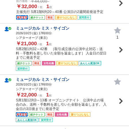
￥44,000
前の価格：
￥32,000
1
/ 枚
枚
主催先行 S席1階6列20～40番 公演日の2週間前発送予定
紙チケット
郵送
塗りつぶしなし
質問受付
ミュージカル ミス・サイゴン
2026/10/23 (
金
) 17時00分
1
シアターオーブ (東京)
￥21,000
1
/ 枚
枚
S席2階1列32～42番 ［取引成立後の公演中止対応：送
料・手数料を差し引いた全額を返金します］ 入金日の翌日
までに発送予定
紙チケット
郵送
女性名義
塗りつぶしなし
あんしん配送OK
質問受付
ミュージカル ミス・サイゴン
2026/10/23 (
金
) 17時00分
シアターオーブ (東京)
￥22,000
1
/ 枚
枚
S席1階12列3～13番 オープニングナイト 公演中止の場
合のみ、送料・手数料を差し引いた全額を返金します。 入
金日の3日後までに発送予定
紙チケット
郵送
女性名義
塗りつぶしなし
あんしん配送OK
質問受付