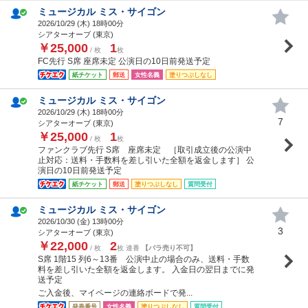
ミュージカル ミス・サイゴン
2026/10/29 (
木
) 18時00分
シアターオーブ (東京)
￥25,000
1
/ 枚
枚
FC先行 S席 座席未定 公演日の10日前発送予定
紙チケット
郵送
女性名義
塗りつぶしなし
ミュージカル ミス・サイゴン
2026/10/29 (
木
) 18時00分
7
シアターオーブ (東京)
￥25,000
1
/ 枚
枚
ファンクラブ先行 S席 座席未定 ［取引成立後の公演中
止対応：送料・手数料を差し引いた全額を返金します］ 公
演日の10日前発送予定
紙チケット
郵送
塗りつぶしなし
質問受付
ミュージカル ミス・サイゴン
2026/10/30 (
金
) 13時00分
3
シアターオーブ (東京)
￥22,000
2
/ 枚
枚 連番
【バラ売り不可】
S席 1階15 列6～13番 公演中止の場合のみ、送料・手数
料を差し引いた全額を返金します。 入金日の翌日までに発
送予定
ご入金後、マイページの連絡ボードで発...
発券番号
女性名義
塗りつぶしなし
質問受付