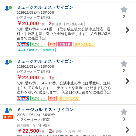
ミュージカル ミス・サイゴン
2026/11/05 (
木
) 13時00分
2
シアターオーブ (東京)
￥20,000
2
/ 枚
枚 連番
【バラ売り不可】
S席1階12列40～41番 ［取引成立後の公演中止対応：送
料・手数料を差し引いた全額を返金します］ 入金日の3日
後までに発送予定
紙チケット
郵送
女性名義
塗りつぶしなし
あんしん配送OK
質問受付
ミュージカル ミス・サイゴン
2026/11/05 (
木
) 13時00分
2
シアターオーブ (東京)
￥22,000
1
/ 枚
枚
S席1階12列、14～32番、公演中止の際には手数料、送料
を引いて返金します。 チケットを返送いただきましたら
送料を引いて返金します。 入金日の3日後までに発送予定
紙チケット
郵送
塗りつぶしなし
ミュージカル ミス・サイゴン
2026/11/05 (
木
) 13時00分
3
シアターオーブ (東京)
￥24,999
前の価格：
￥22,500
2
/ 枚
枚 連番 【バラ売り可】