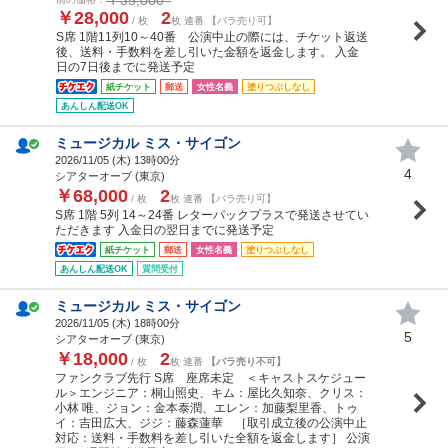
￥28,000
2
/ 枚
枚 連番 【バラ売り可】
S席 1階11列10～40番 公演中止の際には、チケット返送
後、送料・手数料を差し引いた金額を返金します。 入金
日の7日後までに発送予定
紙チケット
郵送
女性名義
塗りつぶしなし
あんしん配送OK
ミュージカル ミス・サイゴン
2026/11/05 (
木
) 13時00分
4
シアターオーブ (東京)
￥68,000
2
/ 枚
枚 連番 【バラ売り可】
S席 1階 5列 14～24番 レターパックプラスで発送させてい
ただきます 入金日の翌日までに発送予定
紙チケット
郵送
女性名義
塗りつぶしなし
あんしん配送OK
質問受付
ミュージカル ミス・サイゴン
2026/11/05 (
木
) 18時00分
5
シアターオーブ (東京)
￥18,000
2
/ 枚
枚 連番
【バラ売り不可】
ファンクラブ先行 S席 座席未定 ＜キャストスケジュー
ル＞エンジニア：桐山照史、キム：屋比久知奈、クリス：
小林 唯、ジョン：金本泰潤、エレン：加藤梨里香、トゥ
イ：吉田広大、ジジ：藤森蓮華 ［取引成立後の公演中止
対応：送料・手数料を差し引いた全額を返金します］ 公演