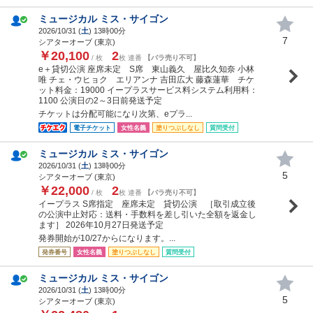
ミュージカル ミス・サイゴン
2026/10/31 (
土
) 13時00分
7
シアターオーブ (東京)
￥20,100
2
/ 枚
枚 連番
【バラ売り不可】
e＋貸切公演 座席未定 S席 東山義久 屋比久知奈 小林
唯 チェ・ウヒョク エリアンナ 吉田広大 藤森蓮華 チケ
ット料金：19000 イープラスサービス料システム利用料：
1100 公演日の2～3日前発送予定
チケットは分配可能になり次第、eプラ...
電子チケット
女性名義
塗りつぶしなし
質問受付
ミュージカル ミス・サイゴン
2026/10/31 (
土
) 13時00分
5
シアターオーブ (東京)
￥22,000
2
/ 枚
枚 連番
【バラ売り不可】
イープラス S席指定 座席未定 貸切公演 ［取引成立後
の公演中止対応：送料・手数料を差し引いた全額を返金し
ます］ 2026年10月27日発送予定
発券開始が10/27からになります。...
発券番号
女性名義
塗りつぶしなし
質問受付
ミュージカル ミス・サイゴン
2026/10/31 (
土
) 13時00分
5
シアターオーブ (東京)