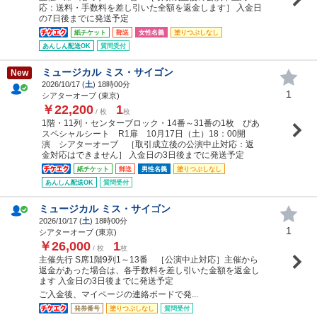
応：送料・手数料を差し引いた全額を返金します］ 入金日
の7日後までに発送予定
紙チケット
郵送
女性名義
塗りつぶしなし
あんしん配送OK
質問受付
ミュージカル ミス・サイゴン
New
2026/10/17 (
土
) 18時00分
1
シアターオーブ (東京)
￥22,200
1
/ 枚
枚
1階・11列・センターブロック・14番～31番の1枚 ぴあ
スペシャルシート R1扉 10月17日（土）18：00開
演 シアターオーブ ［取引成立後の公演中止対応：返
金対応はできません］ 入金日の3日後までに発送予定
紙チケット
郵送
男性名義
塗りつぶしなし
あんしん配送OK
質問受付
ミュージカル ミス・サイゴン
2026/10/17 (
土
) 18時00分
1
シアターオーブ (東京)
￥26,000
1
/ 枚
枚
主催先行 S席1階9列1～13番 ［公演中止対応］主催から
返金があった場合は、各手数料を差し引いた金額を返金し
ます 入金日の3日後までに発送予定
ご入金後、マイページの連絡ボードで発...
発券番号
塗りつぶしなし
質問受付