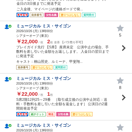
金日の3日後までに発送予定
ご入金後、マイページの連絡ボードで発...
発券番号
女性名義
塗りつぶしなし
質問受付
ミュージカル ミス・サイゴン
2026/10/26 (
月
) 13時00分
5
シアターオーブ (東京)
￥22,000
2
/ 枚
枚 連番
【バラ売り不可】
プレイガイド先行 【S席】 座席未定 公演中止の場合、手
数料を差し引いた金額をお返しします。 入金日の翌日まで
に発送予定
キャスト：桐山照史、ルミーナ、甲斐翔...
発券番号
塗りつぶしなし
質問受付
ミュージカル ミス・サイゴン
2026/10/26 (
月
) 13時00分
8
シアターオーブ (東京)
￥22,000
1
/ 枚
枚
S席2階12列25～29番 ［取引成立後の公演中止対応：送
料・手数料を差し引いた全額を返金します］ 公演日の2週
間前発送予定
紙チケット
郵送
女性名義
塗りつぶしなし
ミュージカル ミス・サイゴン
2026/10/26 (
月
) 13時00分