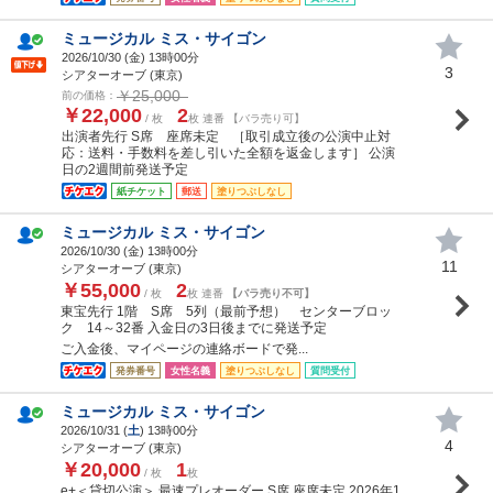
ミュージカル ミス・サイゴン
2026/10/30 (
金
) 13時00分
3
シアターオーブ (東京)
￥25,000
前の価格：
￥22,000
2
/ 枚
枚 連番 【バラ売り可】
出演者先行 S席 座席未定 ［取引成立後の公演中止対
応：送料・手数料を差し引いた全額を返金します］ 公演
日の2週間前発送予定
紙チケット
郵送
塗りつぶしなし
ミュージカル ミス・サイゴン
2026/10/30 (
金
) 13時00分
11
シアターオーブ (東京)
￥55,000
2
/ 枚
枚 連番
【バラ売り不可】
東宝先行 1階 S席 5列（最前予想） センターブロッ
ク 14～32番 入金日の3日後までに発送予定
ご入金後、マイページの連絡ボードで発...
発券番号
女性名義
塗りつぶしなし
質問受付
ミュージカル ミス・サイゴン
2026/10/31 (
土
) 13時00分
4
シアターオーブ (東京)
￥20,000
1
/ 枚
枚
e+＜貸切公演＞ 最速プレオーダー S席 座席未定 2026年1