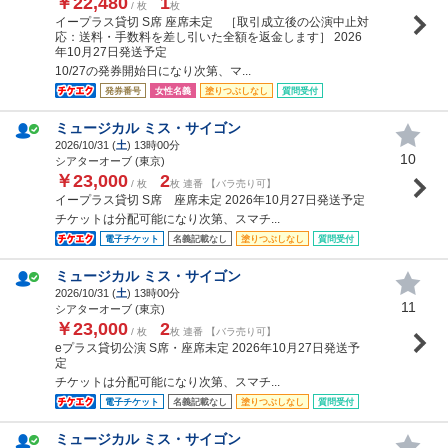
￥22,480
1
/ 枚
枚
イープラス貸切 S席 座席未定 ［取引成立後の公演中止対
応：送料・手数料を差し引いた全額を返金します］ 2026
年10月27日発送予定
10/27の発券開始日になり次第、マ...
発券番号
女性名義
塗りつぶしなし
質問受付
ミュージカル ミス・サイゴン
2026/10/31 (
土
) 13時00分
10
シアターオーブ (東京)
￥23,000
2
/ 枚
枚 連番 【バラ売り可】
イープラス貸切 S席 座席未定 2026年10月27日発送予定
チケットは分配可能になり次第、スマチ...
電子チケット
名義記載なし
塗りつぶしなし
質問受付
ミュージカル ミス・サイゴン
2026/10/31 (
土
) 13時00分
11
シアターオーブ (東京)
￥23,000
2
/ 枚
枚 連番 【バラ売り可】
eプラス貸切公演 S席・座席未定 2026年10月27日発送予
定
チケットは分配可能になり次第、スマチ...
電子チケット
名義記載なし
塗りつぶしなし
質問受付
ミュージカル ミス・サイゴン