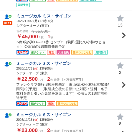
質問受付
ミュージカル ミス・サイゴン
2026/11/02 (
月
) 13時00分
13
シアターオーブ (東京)
￥55,000
前の価格：
￥45,000
1
/ 枚
枚
S席1階5列14～31番 センブロ（駒田/屋比久/小林/ウヒョ
ク） 公演日の2週間前発送予定
紙チケット
郵送
女性名義
塗りつぶしなし
質問受付
ミュージカル ミス・サイゴン
2026/11/03 (
火
) 13時00分
3
シアターオーブ (東京)
￥22,500
2
/ 枚
枚 連番
【バラ売り不可】
ファンクラブ先行 S席座席未定 東山/清水/小林/金本/加藤/
岡/則松(予定) ［取引成立後の公演中止対応：送料・各手
数料を差し引いた金額を返金します］ 公演日の1週間前発
送予定
紙チケット
郵送
塗りつぶしなし
ミュージカル ミス・サイゴン
2026/11/03 (
火
) 13時00分
8
シアターオーブ (東京)
￥23,000
2
/ 枚
枚 連番
【バラ売り不可】