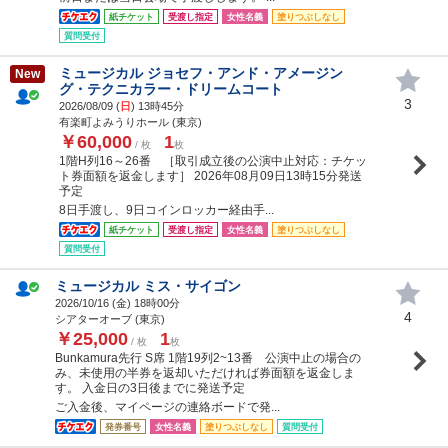
紙チケット
受渡し指定
女性名義
塗りつぶしなし
質問受付
ミュージカル ジョセフ・アンド・アメージン
New
グ・テクニカラー・ドリームコート
3
2026/08/09 (
日
) 13時45分
有楽町よみうりホール (東京)
￥60,000
1
/ 枚
枚
1階H列16～26番 ［取引成立後の公演中止対応：チケッ
ト券面額を返金します］ 2026年08月09日13時15分発送
予定
8日手渡し、9日コインロッカー経由手...
紙チケット
受渡し指定
女性名義
塗りつぶしなし
質問受付
ミュージカル ミス・サイゴン
2026/10/16 (
金
) 18時00分
4
シアターオーブ (東京)
￥25,000
1
/ 枚
枚
Bunkamura先行 S席 1階19列2~13番 公演中止の場合の
み、未使用の半券を返却いただければ券面額を返金しま
す。 入金日の3日後までに発送予定
ご入金後、マイページの連絡ボードで発...
発券番号
女性名義
塗りつぶしなし
質問受付