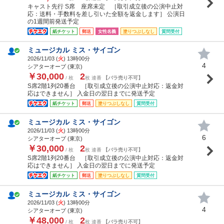
キャスト先行 S席 座席未定 ［取引成立後の公演中止対
応：送料・手数料を差し引いた全額を返金します］ 公演日
の1週間前発送予定
紙チケット
郵送
女性名義
塗りつぶしなし
質問受付
ミュージカル ミス・サイゴン
2026/11/03 (
火
) 13時00分
4
シアターオーブ (東京)
￥30,000
2
/ 枚
枚 連番
【バラ売り不可】
S席2階1列20番台 ［取引成立後の公演中止対応：返金対
応はできません］ 入金日の翌日までに発送予定
紙チケット
郵送
塗りつぶしなし
質問受付
ミュージカル ミス・サイゴン
2026/11/03 (
火
) 13時00分
6
シアターオーブ (東京)
￥30,000
2
/ 枚
枚 連番
【バラ売り不可】
S席2階1列20番台 ［取引成立後の公演中止対応：返金対
応はできません］ 入金日の翌日までに発送予定
紙チケット
郵送
塗りつぶしなし
質問受付
ミュージカル ミス・サイゴン
2026/11/03 (
火
) 13時00分
4
シアターオーブ (東京)
￥48,000
2
/ 枚
枚 連番
【バラ売り不可】