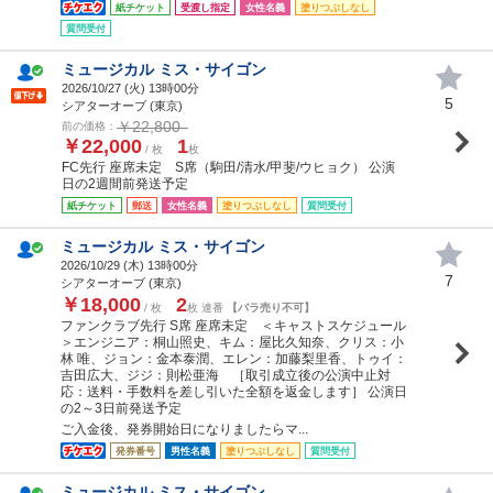
紙チケット
受渡し指定
女性名義
塗りつぶしなし
質問受付
ミュージカル ミス・サイゴン
2026/10/27 (
火
) 13時00分
5
シアターオーブ (東京)
￥22,800
前の価格：
￥22,000
1
/ 枚
枚
FC先行 座席未定 S席（駒田/清水/甲斐/ウヒョク） 公演
日の2週間前発送予定
紙チケット
郵送
女性名義
塗りつぶしなし
質問受付
ミュージカル ミス・サイゴン
2026/10/29 (
木
) 13時00分
7
シアターオーブ (東京)
￥18,000
2
/ 枚
枚 連番
【バラ売り不可】
ファンクラブ先行 S席 座席未定 ＜キャストスケジュール
＞エンジニア：桐山照史、キム：屋比久知奈、クリス：小
林 唯、ジョン：金本泰潤、エレン：加藤梨里香、トゥイ：
吉田広大、ジジ：則松亜海 ［取引成立後の公演中止対
応：送料・手数料を差し引いた全額を返金します］ 公演日
の2～3日前発送予定
ご入金後、発券開始日になりましたらマ...
発券番号
男性名義
塗りつぶしなし
質問受付
ミュージカル ミス・サイゴン