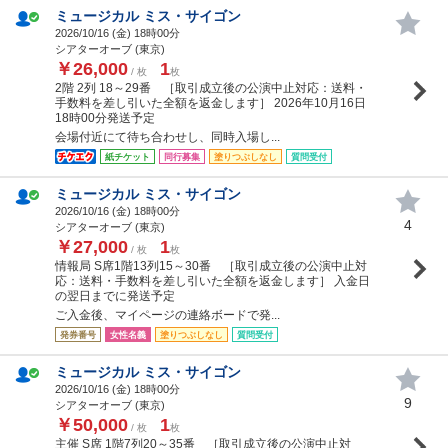
ミュージカル ミス・サイゴン
2026/10/16 (
金
) 18時00分
シアターオーブ (東京)
￥26,000
1
/ 枚
枚
2階 2列 18～29番 ［取引成立後の公演中止対応：送料・
手数料を差し引いた全額を返金します］ 2026年10月16日
18時00分発送予定
会場付近にて待ち合わせし、同時入場し...
紙チケット
同行募集
塗りつぶしなし
質問受付
ミュージカル ミス・サイゴン
2026/10/16 (
金
) 18時00分
4
シアターオーブ (東京)
￥27,000
1
/ 枚
枚
情報局 S席1階13列15～30番 ［取引成立後の公演中止対
応：送料・手数料を差し引いた全額を返金します］ 入金日
の翌日までに発送予定
ご入金後、マイページの連絡ボードで発...
発券番号
女性名義
塗りつぶしなし
質問受付
ミュージカル ミス・サイゴン
2026/10/16 (
金
) 18時00分
9
シアターオーブ (東京)
￥50,000
1
/ 枚
枚
主催 S席 1階7列20～35番 ［取引成立後の公演中止対