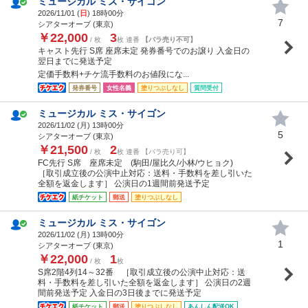
ミュージカル ミス・サイゴン
2026/11/01 (
日
) 18時00分
7
シアターオーブ (東京)
￥22,000
3
/ 枚
枚 連番
【バラ売り不可】
キャスト先行 S席 座席未定 発券番号でのお譲り 入金日の
翌日までに発送予定
定価手数料+チケ流手数料のお値段にな...
発券番号
女性名義
塗りつぶしなし
質問受付
ミュージカル ミス・サイゴン
2026/11/02 (
月
) 13時00分
5
シアターオーブ (東京)
￥21,500
2
/ 枚
枚 連番 【バラ売り可】
FC先行 S席 座席未定 (駒田/屋比久/小林/ウヒョク)
［取引成立後の公演中止対応：送料・手数料を差し引いた
全額を返金します］ 公演日の1週間前発送予定
紙チケット
郵送
塗りつぶしなし
ミュージカル ミス・サイゴン
2026/11/02 (
月
) 13時00分
1
シアターオーブ (東京)
￥22,000
1
/ 枚
枚
S席2階4列14～32番 ［取引成立後の公演中止対応：送
料・手数料を差し引いた全額を返金します］ 公演日の2週
間前発送予定 入金日の3日後までに発送予定
紙チケット
郵送
塗りつぶしなし
あんしん配送OK