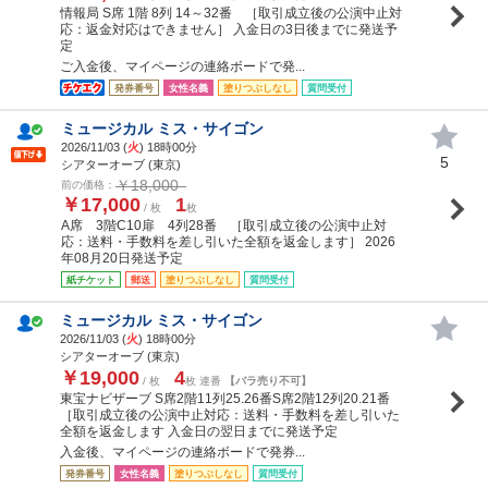
情報局 S席 1階 8列 14～32番 ［取引成立後の公演中止対
応：返金対応はできません］ 入金日の3日後までに発送予
定
ご入金後、マイページの連絡ボードで発...
発券番号
女性名義
塗りつぶしなし
質問受付
ミュージカル ミス・サイゴン
2026/11/03 (
火
) 18時00分
5
シアターオーブ (東京)
￥18,000
前の価格：
￥17,000
1
/ 枚
枚
A席 3階C10扉 4列28番 ［取引成立後の公演中止対
応：送料・手数料を差し引いた全額を返金します］ 2026
年08月20日発送予定
紙チケット
郵送
塗りつぶしなし
質問受付
ミュージカル ミス・サイゴン
2026/11/03 (
火
) 18時00分
シアターオーブ (東京)
￥19,000
4
/ 枚
枚 連番
【バラ売り不可】
東宝ナビザーブ S席2階11列25.26番S席2階12列20.21番
［取引成立後の公演中止対応：送料・手数料を差し引いた
全額を返金します 入金日の翌日までに発送予定
入金後、マイページの連絡ボードで発券...
発券番号
女性名義
塗りつぶしなし
質問受付