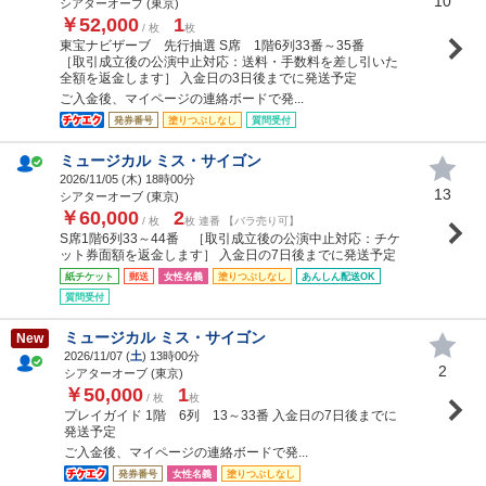
10
シアターオーブ (東京)
￥52,000
1
/ 枚
枚
東宝ナビザーブ 先行抽選 S席 1階6列33番～35番
［取引成立後の公演中止対応：送料・手数料を差し引いた
全額を返金します］ 入金日の3日後までに発送予定
ご入金後、マイページの連絡ボードで発...
発券番号
塗りつぶしなし
質問受付
ミュージカル ミス・サイゴン
2026/11/05 (
木
) 18時00分
13
シアターオーブ (東京)
￥60,000
2
/ 枚
枚 連番 【バラ売り可】
S席1階6列33～44番 ［取引成立後の公演中止対応：チケ
ット券面額を返金します］ 入金日の7日後までに発送予定
紙チケット
郵送
女性名義
塗りつぶしなし
あんしん配送OK
質問受付
ミュージカル ミス・サイゴン
New
2026/11/07 (
土
) 13時00分
2
シアターオーブ (東京)
￥50,000
1
/ 枚
枚
プレイガイド 1階 6列 13～33番 入金日の7日後までに
発送予定
ご入金後、マイページの連絡ボードで発...
発券番号
女性名義
塗りつぶしなし