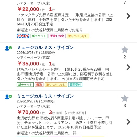
7
シアターオーブ (東京)
￥22,000
1
/ 枚
枚
ファンクラブ先行 S席 座席未定 ［取引成立後の公演中止
対応：送料・手数料を差し引いた全額を返金します］ 202
6年10月23日発送予定
劇場近くの渋谷郵便局に局留めでお送り...
紙チケット
受渡し指定
塗りつぶしなし
ミュージカル ミス・サイゴン
2026/10/26 (
月
) 13時00分
2
シアターオーブ (東京)
￥35,000
1
/ 枚
枚
ぴあスペシャルシート先行 1階16列25番から28番 桐
山/甲斐出演予定 公演中止の際には、郵送料手数料を差し
引いた金額を返金します。 公演日の2週間前発送予定
紙チケット
郵送
塗りつぶしなし
質問受付
ミュージカル ミス・サイゴン
2026/10/26 (
月
) 13時00分
3
シアターオーブ (東京)
￥70,000
3
/ 枚
枚 連番
【バラ売り不可】
出演者先行 出演者先行S席座席未定 桐山、ルミーナ、甲
斐、チェッウヒョク、エリアンナ 送料・手数料を差し引
いた全額を返金します。 2026年10月19日発送予定
劇場近くの渋谷郵便局に局留め。 詳...