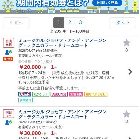
1
2
3
< 前へ
次へ >
全 205 件 1～100件目
ミュージカル ジョセフ・アンド・アメージン
公演
グ・テクニカラー・ドリームコート
当日
8
2026/08/07 (
金
) 13時45分
有楽町よみうりホール (東京)
￥21,000
前の価格：
￥20,000
1
/ 枚
枚
1階J列17～24番 ［取引成立後の公演中止対応：送料・
手数料を差し引いた全額を返金します］ 2026年08月07日
13時30分発送予定
事前または当日会場で手渡しします。 ...
紙チケット
受渡し指定
女性名義
塗りつぶしなし
質問受付
ミュージカル ジョセフ・アンド・アメージン
明日
グ・テクニカラー・ドリームコート
まで
3
2026/08/08 (
土
) 13時45分
有楽町よみうりホール (東京)
￥30,000
1
/ 枚
枚
1階I列 16～19番 ［取引成立後の公演中止対応：送