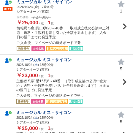
ミュージカル ミス・サイゴン
2026/10/23 (
金
) 17時00分
1
シアターオーブ (東京)
￥27,000
前の価格：
￥25,000
1
/ 枚
枚
情報局 S席1階13列20～40番 ［取引成立後の公演中止対
応：送料・手数料を差し引いた全額を返金します］ 入金
日の翌日までに発送予定
ご入金後、マイページの連絡ボードで発...
発券番号
女性名義
塗りつぶしなし
質問受付
ミュージカル ミス・サイゴン
2026/10/24 (
土
) 13時00分
5
シアターオーブ (東京)
￥23,000
1
/ 枚
枚
主催者 S席1階15列8～40番 ［取引成立後の公演中止対
応：送料・手数料を差し引いた全額を返金します］ 入金日
の翌日までに発送予定
ご入金後、マイページの連絡ボードで発...
発券番号
女性名義
塗りつぶしなし
質問受付
ミュージカル ミス・サイゴン
2026/10/24 (
土
) 13時00分
5
シアターオーブ (東京)
￥25,000
1
/ 枚
枚