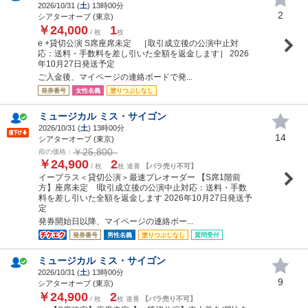
2026/10/31 (
土
) 13時00分
2
シアターオーブ (東京)
￥24,000
1
/ 枚
枚
e +貸切公演 S席座席未定 ［取引成立後の公演中止対
応：送料・手数料を差し引いた全額を返金します］ 2026
年10月27日発送予定
ご入金後、マイページの連絡ボードで発...
発券番号
女性名義
塗りつぶしなし
ミュージカル ミス・サイゴン
2026/10/31 (
土
) 13時00分
14
シアターオーブ (東京)
￥25,800
前の価格：
￥24,900
2
/ 枚
枚 連番
【バラ売り不可】
イープラス＜貸切公演＞最速プレオーダー 【S席1階前
方】座席未定 !取引成立後の公演中止対応：送料・手数
料を差し引いた全額を返金します 2026年10月27日発送予
定
発券開始日以降、マイページの連絡ボー...
発券番号
男性名義
塗りつぶしなし
質問受付
ミュージカル ミス・サイゴン
2026/10/31 (
土
) 13時00分
9
シアターオーブ (東京)
￥24,900
2
/ 枚
枚 連番
【バラ売り不可】