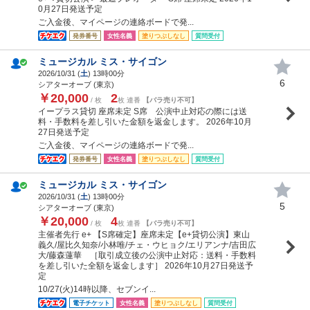
0月27日発送予定
ご入金後、マイページの連絡ボードで発...
発券番号
女性名義
塗りつぶしなし
質問受付
ミュージカル ミス・サイゴン
2026/10/31 (
土
) 13時00分
6
シアターオーブ (東京)
￥20,000
2
/ 枚
枚 連番
【バラ売り不可】
イープラス貸切 座席未定 S席 公演中止対応の際には送
料・手数料を差し引いた金額を返金します。 2026年10月
27日発送予定
ご入金後、マイページの連絡ボードで発...
発券番号
女性名義
塗りつぶしなし
質問受付
ミュージカル ミス・サイゴン
2026/10/31 (
土
) 13時00分
5
シアターオーブ (東京)
￥20,000
4
/ 枚
枚 連番
【バラ売り不可】
主催者先行 e+ 【S席確定】座席未定【e+貸切公演】東山
義久/屋比久知奈/小林唯/チェ・ウヒョク/エリアンナ/吉田広
大/藤森蓮華 ［取引成立後の公演中止対応：送料・手数料
を差し引いた全額を返金します］ 2026年10月27日発送予
定
10/27(火)14時以降、セブンイ...
電子チケット
女性名義
塗りつぶしなし
質問受付