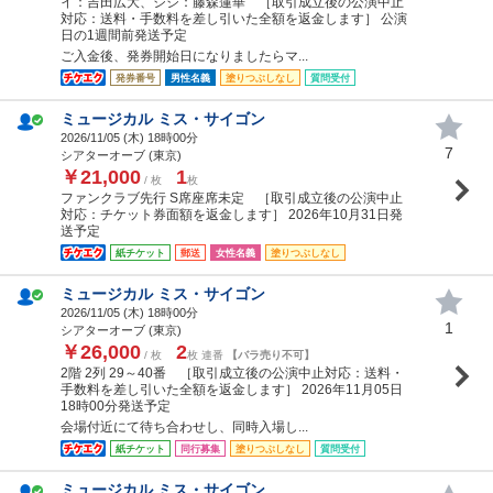
イ：吉田広大、ジジ：藤森蓮華 ［取引成立後の公演中止
対応：送料・手数料を差し引いた全額を返金します］ 公演
日の1週間前発送予定
ご入金後、発券開始日になりましたらマ...
発券番号
男性名義
塗りつぶしなし
質問受付
ミュージカル ミス・サイゴン
2026/11/05 (
木
) 18時00分
7
シアターオーブ (東京)
￥21,000
1
/ 枚
枚
ファンクラブ先行 S席座席未定 ［取引成立後の公演中止
対応：チケット券面額を返金します］ 2026年10月31日発
送予定
紙チケット
郵送
女性名義
塗りつぶしなし
ミュージカル ミス・サイゴン
2026/11/05 (
木
) 18時00分
1
シアターオーブ (東京)
￥26,000
2
/ 枚
枚 連番
【バラ売り不可】
2階 2列 29～40番 ［取引成立後の公演中止対応：送料・
手数料を差し引いた全額を返金します］ 2026年11月05日
18時00分発送予定
会場付近にて待ち合わせし、同時入場し...
紙チケット
同行募集
塗りつぶしなし
質問受付
ミュージカル ミス・サイゴン