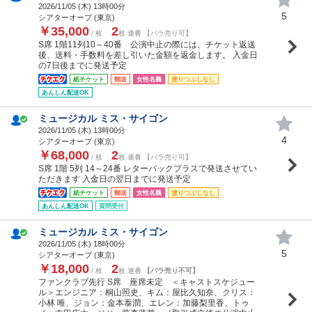
2026/11/05 (
木
) 13時00分
5
シアターオーブ (東京)
￥35,000
2
/ 枚
枚 連番 【バラ売り可】
S席 1階11列10～40番 公演中止の際には、チケット返送
後、送料・手数料を差し引いた金額を返金します。 入金日
の7日後までに発送予定
紙チケット
郵送
女性名義
塗りつぶしなし
あんしん配送OK
ミュージカル ミス・サイゴン
2026/11/05 (
木
) 13時00分
4
シアターオーブ (東京)
￥68,000
2
/ 枚
枚 連番 【バラ売り可】
S席 1階 5列 14～24番 レターパックプラスで発送させてい
ただきます 入金日の翌日までに発送予定
紙チケット
郵送
女性名義
塗りつぶしなし
あんしん配送OK
質問受付
ミュージカル ミス・サイゴン
2026/11/05 (
木
) 18時00分
5
シアターオーブ (東京)
￥18,000
2
/ 枚
枚 連番
【バラ売り不可】
ファンクラブ先行 S席 座席未定 ＜キャストスケジュー
ル＞エンジニア：桐山照史、キム：屋比久知奈、クリス：
小林 唯、ジョン：金本泰潤、エレン：加藤梨里香、トゥ