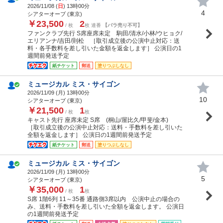
2026/11/08 (
日
) 13時00分
4
シアターオーブ (東京)
￥23,500
2
/ 枚
枚 連番
【バラ売り不可】
ファンクラブ先行 S席座席未定 駒田/清水/小林/ウヒョク/
エリアンナ/吉田/則松 ［取引成立後の公演中止対応：送
料・各手数料を差し引いた金額を返金します］ 公演日の1
週間前発送予定
紙チケット
郵送
塗りつぶしなし
ミュージカル ミス・サイゴン
2026/11/09 (
月
) 13時00分
10
シアターオーブ (東京)
￥21,500
1
/ 枚
枚
キャスト先行 座席未定 S席 (桐山/屋比久/甲斐/金本)
［取引成立後の公演中止対応：送料・手数料を差し引いた
全額を返金します］ 公演日の1週間前発送予定
紙チケット
郵送
塗りつぶしなし
ミュージカル ミス・サイゴン
2026/11/09 (
月
) 13時00分
5
シアターオーブ (東京)
￥35,000
1
/ 枚
枚
S席 1階6列 11～35番 通路側3席以内 公演中止の場合の
み、送料・手数料を差し引いた全額を返金します。 公演日
の1週間前発送予定