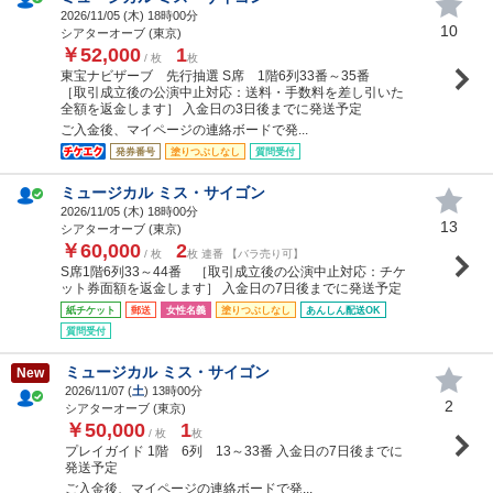
2026/11/05 (
木
) 18時00分
10
シアターオーブ (東京)
￥52,000
1
/ 枚
枚
東宝ナビザーブ 先行抽選 S席 1階6列33番～35番
［取引成立後の公演中止対応：送料・手数料を差し引いた
全額を返金します］ 入金日の3日後までに発送予定
ご入金後、マイページの連絡ボードで発...
発券番号
塗りつぶしなし
質問受付
ミュージカル ミス・サイゴン
2026/11/05 (
木
) 18時00分
13
シアターオーブ (東京)
￥60,000
2
/ 枚
枚 連番 【バラ売り可】
S席1階6列33～44番 ［取引成立後の公演中止対応：チケ
ット券面額を返金します］ 入金日の7日後までに発送予定
紙チケット
郵送
女性名義
塗りつぶしなし
あんしん配送OK
質問受付
ミュージカル ミス・サイゴン
New
2026/11/07 (
土
) 13時00分
2
シアターオーブ (東京)
￥50,000
1
/ 枚
枚
プレイガイド 1階 6列 13～33番 入金日の7日後までに
発送予定
ご入金後、マイページの連絡ボードで発...