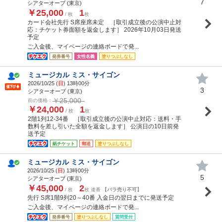
7
シアターオーブ (東京)
￥25,000
1
/ 枚
枚
カード会社先行 S席座席未定 ［取引成立後の公演中止対
応：チケット券面額を返金します］ 2026年10月03日発送
予定
ご入金後、マイページの連絡ボードで発...
発券番号
女性名義
塗りつぶしなし
ミュージカル ミス・サイゴン
2026/10/25 (
日
) 13時00分
3
シアターオーブ (東京)
￥25,000
前の価格：
￥24,000
1
/ 枚
枚
2階1列12-34番 ［取引成立後の公演中止対応：送料・手
数料を差し引いた全額を返金します］ 公演日の10日前発
送予定
紙チケット
郵送
塗りつぶしなし
ミュージカル ミス・サイゴン
2026/10/25 (
日
) 13時00分
5
シアターオーブ (東京)
￥45,000
2
/ 枚
枚 連番
【バラ売り不可】
先行 S席1階9列20～40番 入金日の翌日までに発送予定
ご入金後、マイページの連絡ボードで発...
発券番号
塗りつぶしなし
質問受付