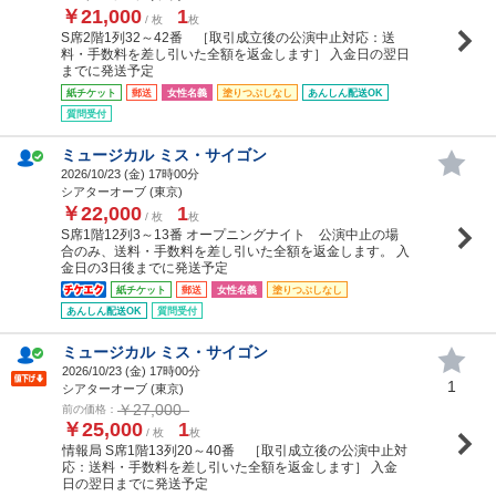
￥21,000
1
/ 枚
枚
S席2階1列32～42番 ［取引成立後の公演中止対応：送
料・手数料を差し引いた全額を返金します］ 入金日の翌日
までに発送予定
紙チケット
郵送
女性名義
塗りつぶしなし
あんしん配送OK
質問受付
ミュージカル ミス・サイゴン
2026/10/23 (
金
) 17時00分
シアターオーブ (東京)
￥22,000
1
/ 枚
枚
S席1階12列3～13番 オープニングナイト 公演中止の場
合のみ、送料・手数料を差し引いた全額を返金します。 入
金日の3日後までに発送予定
紙チケット
郵送
女性名義
塗りつぶしなし
あんしん配送OK
質問受付
ミュージカル ミス・サイゴン
2026/10/23 (
金
) 17時00分
1
シアターオーブ (東京)
￥27,000
前の価格：
￥25,000
1
/ 枚
枚
情報局 S席1階13列20～40番 ［取引成立後の公演中止対
応：送料・手数料を差し引いた全額を返金します］ 入金
日の翌日までに発送予定