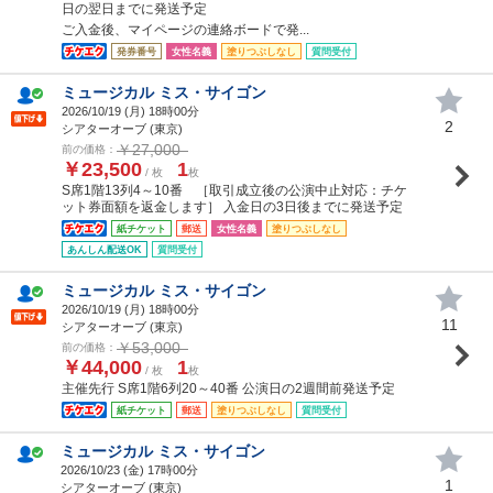
日の翌日までに発送予定
ご入金後、マイページの連絡ボードで発...
発券番号
女性名義
塗りつぶしなし
質問受付
ミュージカル ミス・サイゴン
2026/10/19 (
月
) 18時00分
2
シアターオーブ (東京)
￥27,000
前の価格：
￥23,500
1
/ 枚
枚
S席1階13列4～10番 ［取引成立後の公演中止対応：チケ
ット券面額を返金します］ 入金日の3日後までに発送予定
紙チケット
郵送
女性名義
塗りつぶしなし
あんしん配送OK
質問受付
ミュージカル ミス・サイゴン
2026/10/19 (
月
) 18時00分
11
シアターオーブ (東京)
￥53,000
前の価格：
￥44,000
1
/ 枚
枚
主催先行 S席1階6列20～40番 公演日の2週間前発送予定
紙チケット
郵送
塗りつぶしなし
質問受付
ミュージカル ミス・サイゴン
2026/10/23 (
金
) 17時00分
1
シアターオーブ (東京)