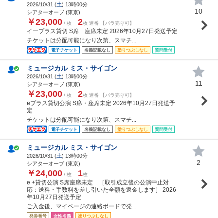
2026/10/31 (
土
) 13時00分
10
シアターオーブ (東京)
￥23,000
2
/ 枚
枚 連番 【バラ売り可】
イープラス貸切 S席 座席未定 2026年10月27日発送予定
チケットは分配可能になり次第、スマチ...
電子チケット
名義記載なし
塗りつぶしなし
質問受付
ミュージカル ミス・サイゴン
2026/10/31 (
土
) 13時00分
11
シアターオーブ (東京)
￥23,000
2
/ 枚
枚 連番 【バラ売り可】
eプラス貸切公演 S席・座席未定 2026年10月27日発送予
定
チケットは分配可能になり次第、スマチ...
電子チケット
名義記載なし
塗りつぶしなし
質問受付
ミュージカル ミス・サイゴン
2026/10/31 (
土
) 13時00分
2
シアターオーブ (東京)
￥24,000
1
/ 枚
枚
e +貸切公演 S席座席未定 ［取引成立後の公演中止対
応：送料・手数料を差し引いた全額を返金します］ 2026
年10月27日発送予定
ご入金後、マイページの連絡ボードで発...
発券番号
女性名義
塗りつぶしなし