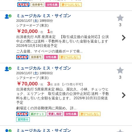
発券番号
女性名義
塗りつぶしなし
ミュージカル ミス・サイゴン
2026/11/07 (
土
) 18時00分
3
シアターオーブ (東京)
￥20,000
1
/ 枚
枚
出演者先行 A席 座席未定 【取引成立後の返金対応】公演
中止の際には送料・手数料を差し引いた金額を返金します
2026年10月19日発送予定
ご入金後、マイページの連絡ボードで発...
発券番号
女性名義
塗りつぶしなし
ミュージカル ミス・サイゴン
2026/11/07 (
土
) 18時00分
3
シアターオーブ (東京)
￥70,000
3
/ 枚
枚 連番
【バラ売り不可】
出演者先行 S席座席未定 桐山、屋比久、小林、チェッウヒ
ョク、エリアンナ 取引成立後の公演中止対応:送料・手数
料を差し引いた全額を返金します。 2026年10月31日発送
予定
劇場近くの渋谷郵便局に局留め。 詳...
紙チケット
受渡し指定
女性名義
塗りつぶしなし
質問受付
ミュージカル ミス・サイゴン