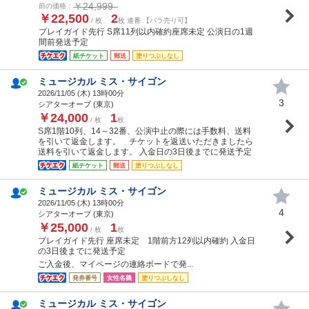
￥24,999
前の価格：
￥22,500
2
/ 枚
枚 連番 【バラ売り可】
プレイガイド先行 S席11列以内確約座席未定 公演日の1週
間前発送予定
紙チケット
郵送
塗りつぶしなし
ミュージカル ミス・サイゴン
2026/11/05 (
木
) 13時00分
3
シアターオーブ (東京)
￥24,000
1
/ 枚
枚
S席1階10列、14～32番、公演中止の際には手数料、送料
を引いて返金します。 チケットを返送いただきましたら
送料を引いて返金します。 入金日の3日後までに発送予定
紙チケット
郵送
塗りつぶしなし
ミュージカル ミス・サイゴン
2026/11/05 (
木
) 13時00分
4
シアターオーブ (東京)
￥25,000
1
/ 枚
枚
プレイガイド先行 座席未定 1階前方12列以内確約 入金日
の3日後までに発送予定
ご入金後、マイページの連絡ボードで発...
発券番号
女性名義
塗りつぶしなし
ミュージカル ミス・サイゴン