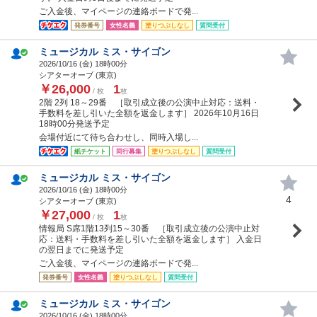
ご入金後、マイページの連絡ボードで発...
発券番号
女性名義
塗りつぶしなし
質問受付
ミュージカル ミス・サイゴン
2026/10/16 (
金
) 18時00分
シアターオーブ (東京)
￥26,000
1
/ 枚
枚
2階 2列 18～29番 ［取引成立後の公演中止対応：送料・
手数料を差し引いた全額を返金します］ 2026年10月16日
18時00分発送予定
会場付近にて待ち合わせし、同時入場し...
紙チケット
同行募集
塗りつぶしなし
質問受付
ミュージカル ミス・サイゴン
2026/10/16 (
金
) 18時00分
4
シアターオーブ (東京)
￥27,000
1
/ 枚
枚
情報局 S席1階13列15～30番 ［取引成立後の公演中止対
応：送料・手数料を差し引いた全額を返金します］ 入金日
の翌日までに発送予定
ご入金後、マイページの連絡ボードで発...
発券番号
女性名義
塗りつぶしなし
質問受付
ミュージカル ミス・サイゴン
2026/10/16 (
金
) 18時00分