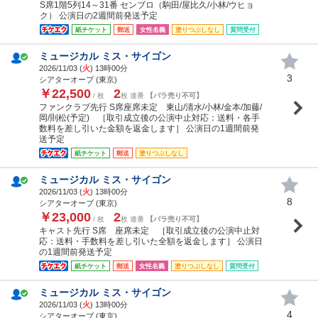
S席1階5列14～31番 センブロ（駒田/屋比久/小林/ウヒョ
ク） 公演日の2週間前発送予定
紙チケット
郵送
女性名義
塗りつぶしなし
質問受付
ミュージカル ミス・サイゴン
2026/11/03 (
火
) 13時00分
3
シアターオーブ (東京)
￥22,500
2
/ 枚
枚 連番
【バラ売り不可】
ファンクラブ先行 S席座席未定 東山/清水/小林/金本/加藤/
岡/則松(予定) ［取引成立後の公演中止対応：送料・各手
数料を差し引いた金額を返金します］ 公演日の1週間前発
送予定
紙チケット
郵送
塗りつぶしなし
ミュージカル ミス・サイゴン
2026/11/03 (
火
) 13時00分
8
シアターオーブ (東京)
￥23,000
2
/ 枚
枚 連番
【バラ売り不可】
キャスト先行 S席 座席未定 ［取引成立後の公演中止対
応：送料・手数料を差し引いた全額を返金します］ 公演日
の1週間前発送予定
紙チケット
郵送
女性名義
塗りつぶしなし
質問受付
ミュージカル ミス・サイゴン
2026/11/03 (
火
) 13時00分
4
シアターオーブ (東京)