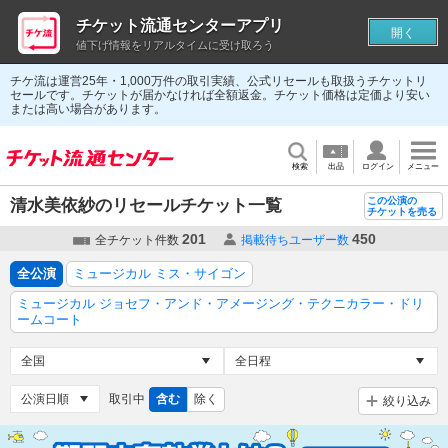
チケット流通センターアプリ
開く
値下げ情報をリアルタイムに受け取ろう
チケ流は運営25年・1,000万件の取引実績、公式リセールも取扱うチケットリ
セールです。チケットが届かなければ全額返金。チケット価格は定価より安い
または高い場合があります。
検索
出品
ログイン
メニュー
この公演の
清水美依紗のリセールチケット一覧
チケットを売る
201
450
全チケット件数
掲載待ちユーザー数
全公演
ミュージカル ミス・サイゴン
ミュージカル ジョセフ・アンド・アメージング・テクニカラー・ドリ
ームコート
取引中
含む
除く
絞り込み