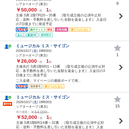
9
シアターオーブ (東京)
￥50,000
1
/ 枚
枚
主催 S席 1階7列20～35番 ［取引成立後の公演中止対
応：送料・手数料を差し引いた全額を返金します］ 入金日
の7日後までに発送予定
紙チケット
郵送
女性名義
塗りつぶしなし
あんしん配送OK
質問受付
ミュージカル ミス・サイゴン
2026/10/17 (
土
) 18時00分
1
シアターオーブ (東京)
￥26,000
1
/ 枚
枚
主催先行 S席1階9列1～13番 ［取引成立後の公演中止対
応：各手数料を差し引いた金額を返金します］ 入金日の3
日後までに発送予定
ご入金後、マイページの連絡ボードで発...
発券番号
塗りつぶしなし
ミュージカル ミス・サイゴン
2026/10/17 (
土
) 18時00分
15
シアターオーブ (東京)
￥54,000
前の価格：
￥52,000
1
/ 枚
枚
主催 S席1階8列14番～32番 ［取引成立後の公演中止対
応：送料・手数料を差し引いた全額を返金します］ 入金