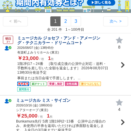
1
2
3
< 前へ
次へ >
全 201 件 1～100件目
ミュージカル ジョセフ・アンド・アメージン
明日
グ・テクニカラー・ドリームコート
まで
8
2026/08/07 (
金
) 13時45分
有楽町よみうりホール (東京)
￥23,000
1
/ 枚
枚
1階J列17～24番 ［取引成立後の公演中止対応：送料・
手数料を差し引いた全額を返金します］ 2026年08月07日
13時30分発送予定
事前または当日会場で手渡しします。 ...
紙チケット
受渡し指定
女性名義
塗りつぶしなし
質問受付
ミュージカル ミス・サイゴン
2026/10/16 (
金
) 18時00分
4
シアターオーブ (東京)
￥25,000
1
/ 枚
枚
Bunkamura先行 S席 1階19列2~13番 公演中止の場合の
み、未使用の半券を返却いただければ券面額を返金しま
す。 入金日の3日後までに発送予定