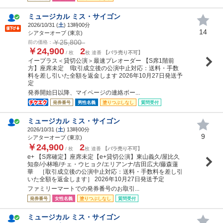
ミュージカル ミス・サイゴン
2026/10/31 (
土
) 13時00分
14
シアターオーブ (東京)
￥25,800
前の価格：
￥24,900
2
/ 枚
枚 連番
【バラ売り不可】
イープラス＜貸切公演＞最速プレオーダー 【S席1階前
方】座席未定 !取引成立後の公演中止対応：送料・手数
料を差し引いた全額を返金します 2026年10月27日発送予
定
発券開始日以降、マイページの連絡ボー...
発券番号
男性名義
塗りつぶしなし
質問受付
ミュージカル ミス・サイゴン
2026/10/31 (
土
) 13時00分
9
シアターオーブ (東京)
￥24,900
2
/ 枚
枚 連番
【バラ売り不可】
e+ 【S席確定】座席未定【e+貸切公演】東山義久/屋比久
知奈/小林唯/チェ・ウヒョク/エリアンナ/吉田広大/藤森蓮
華 ［取引成立後の公演中止対応：送料・手数料を差し引
いた全額を返金します］ 2026年10月27日発送予定
ファミリーマートでの発券番号のお取引...
発券番号
女性名義
塗りつぶしなし
質問受付
ミュージカル ミス・サイゴン