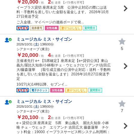
￥20,000
2
/ 枚
枚 連番
【バラ売り不可】
イープラス貸切 座席未定 S席 公演中止対応の際には送
料・手数料を差し引いた金額を返金します。 2026年10月
27日発送予定
ご入金後、マイページの連絡ボードで発...
発券番号
女性名義
塗りつぶしなし
質問受付
ミュージカル ミス・サイゴン
2026/10/31 (
土
) 13時00分
5
シアターオーブ (東京)
￥20,000
4
/ 枚
枚 連番
【バラ売り不可】
主催者先行 e+ 【S席確定】座席未定【e+貸切公演】東山
義久/屋比久知奈/小林唯/チェ・ウヒョク/エリアンナ/吉田広
大/藤森蓮華 ［取引成立後の公演中止対応：送料・手数料
を差し引いた全額を返金します］ 2026年10月27日発送予
定
10/27(火)14時以降、セブンイ...
電子チケット
女性名義
塗りつぶしなし
質問受付
ミュージカル ミス・サイゴン
2026/10/31 (
土
) 13時00分
7
シアターオーブ (東京)
￥20,100
2
/ 枚
枚 連番
【バラ売り不可】
e＋貸切公演 座席未定 S席 東山義久 屋比久知奈 小林
唯 チェ・ウヒョク エリアンナ 吉田広大 藤森蓮華 チケ
ット料金：19000 イープラスサービス料システム利用料：