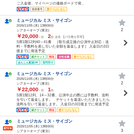
ご入金後、マイページの連絡ボードで発...
発券番号
塗りつぶしなし
ミュージカル ミス・サイゴン
2026/11/05 (
木
) 13時00分
2
シアターオーブ (東京)
￥20,000
2
/ 枚
枚 連番
【バラ売り不可】
S席1階12列40～41番 ［取引成立後の公演中止対応：送
料・手数料を差し引いた全額を返金します］ 入金日の3日
後までに発送予定
紙チケット
郵送
女性名義
塗りつぶしなし
あんしん配送OK
質問受付
ミュージカル ミス・サイゴン
2026/11/05 (
木
) 13時00分
2
シアターオーブ (東京)
￥22,000
1
/ 枚
枚
S席1階12列、14～32番、公演中止の際には手数料、送料
を引いて返金します。 チケットを返送いただきましたら
送料を引いて返金します。 入金日の3日後までに発送予定
紙チケット
郵送
塗りつぶしなし
ミュージカル ミス・サイゴン
2026/11/05 (
木
) 13時00分
3
シアターオーブ (東京)