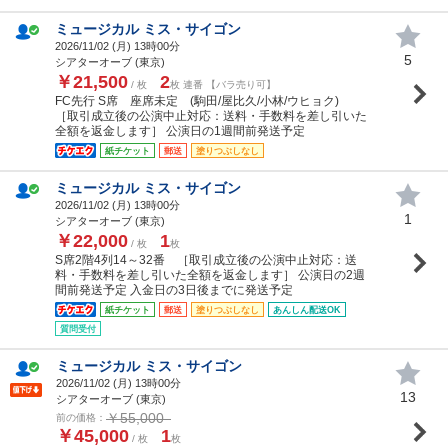
ミュージカル ミス・サイゴン
2026/11/02 (
月
) 13時00分
5
シアターオーブ (東京)
￥21,500
2
/ 枚
枚 連番 【バラ売り可】
FC先行 S席 座席未定 (駒田/屋比久/小林/ウヒョク)
［取引成立後の公演中止対応：送料・手数料を差し引いた
全額を返金します］ 公演日の1週間前発送予定
紙チケット
郵送
塗りつぶしなし
ミュージカル ミス・サイゴン
2026/11/02 (
月
) 13時00分
1
シアターオーブ (東京)
￥22,000
1
/ 枚
枚
S席2階4列14～32番 ［取引成立後の公演中止対応：送
料・手数料を差し引いた全額を返金します］ 公演日の2週
間前発送予定 入金日の3日後までに発送予定
紙チケット
郵送
塗りつぶしなし
あんしん配送OK
質問受付
ミュージカル ミス・サイゴン
2026/11/02 (
月
) 13時00分
13
シアターオーブ (東京)
￥55,000
前の価格：
￥45,000
1
/ 枚
枚