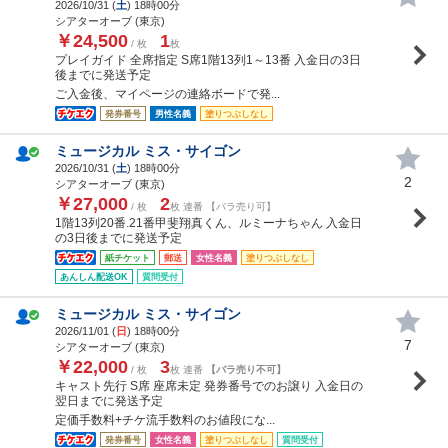
2026/10/31 (
土
) 18時00分
シアターオーブ (東京)
￥24,500
1
/ 枚
枚
プレイガイド 全席指定 S席1階13列1～13番 入金日の3日
後までに発送予定
ご入金後、マイページの連絡ボードで発...
発券番号
男性名義
塗りつぶしなし
ミュージカル ミス・サイゴン
2026/10/31 (
土
) 18時00分
2
シアターオーブ (東京)
￥27,000
2
/ 枚
枚 連番 【バラ売り可】
1階13列20番.21番甲斐翔真くん、ルミーナちゃん 入金日
の3日後までに発送予定
紙チケット
郵送
女性名義
塗りつぶしなし
あんしん配送OK
質問受付
ミュージカル ミス・サイゴン
2026/11/01 (
日
) 18時00分
7
シアターオーブ (東京)
￥22,000
3
/ 枚
枚 連番
【バラ売り不可】
キャスト先行 S席 座席未定 発券番号でのお譲り 入金日の
翌日までに発送予定
定価手数料+チケ流手数料のお値段にな...
発券番号
女性名義
塗りつぶしなし
質問受付