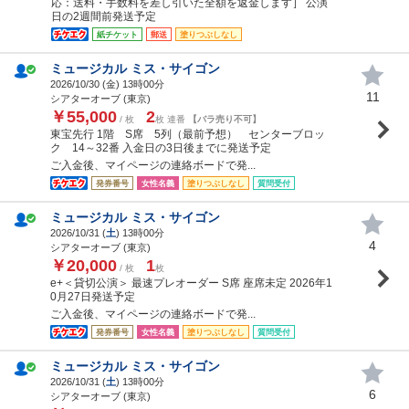
応：送料・手数料を差し引いた全額を返金します］ 公演
日の2週間前発送予定
紙チケット
郵送
塗りつぶしなし
ミュージカル ミス・サイゴン
2026/10/30 (
金
) 13時00分
11
シアターオーブ (東京)
￥55,000
2
/ 枚
枚 連番
【バラ売り不可】
東宝先行 1階 S席 5列（最前予想） センターブロッ
ク 14～32番 入金日の3日後までに発送予定
ご入金後、マイページの連絡ボードで発...
発券番号
女性名義
塗りつぶしなし
質問受付
ミュージカル ミス・サイゴン
2026/10/31 (
土
) 13時00分
4
シアターオーブ (東京)
￥20,000
1
/ 枚
枚
e+＜貸切公演＞ 最速プレオーダー S席 座席未定 2026年1
0月27日発送予定
ご入金後、マイページの連絡ボードで発...
発券番号
女性名義
塗りつぶしなし
質問受付
ミュージカル ミス・サイゴン
2026/10/31 (
土
) 13時00分
6
シアターオーブ (東京)