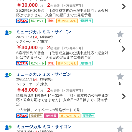
￥30,000
2
/ 枚
枚 連番
【バラ売り不可】
S席2階1列20番台 ［取引成立後の公演中止対応：返金対
応はできません］ 入金日の翌日までに発送予定
紙チケット
郵送
塗りつぶしなし
質問受付
ミュージカル ミス・サイゴン
2026/11/03 (
火
) 13時00分
6
シアターオーブ (東京)
￥30,000
2
/ 枚
枚 連番
【バラ売り不可】
S席2階1列20番台 ［取引成立後の公演中止対応：返金対
応はできません］ 入金日の翌日までに発送予定
紙チケット
郵送
塗りつぶしなし
質問受付
ミュージカル ミス・サイゴン
2026/11/03 (
火
) 13時00分
5
シアターオーブ (東京)
￥48,000
2
/ 枚
枚 連番
【バラ売り不可】
情報局 S席 1階 8列 14～32番 ［取引成立後の公演中止対
応：返金対応はできません］ 入金日の3日後までに発送予
定
ご入金後、マイページの連絡ボードで発...
発券番号
女性名義
塗りつぶしなし
質問受付
ミュージカル ミス・サイゴン
2026/11/03 (
火
) 18時00分