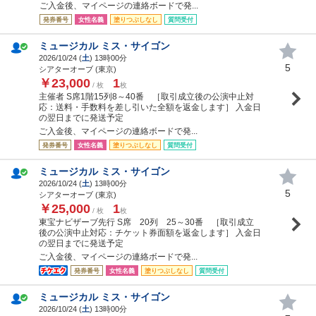
ご入金後、マイページの連絡ボードで発...
発券番号
女性名義
塗りつぶしなし
質問受付
ミュージカル ミス・サイゴン
2026/10/24 (
土
) 13時00分
5
シアターオーブ (東京)
￥23,000
1
/ 枚
枚
主催者 S席1階15列8～40番 ［取引成立後の公演中止対
応：送料・手数料を差し引いた全額を返金します］ 入金日
の翌日までに発送予定
ご入金後、マイページの連絡ボードで発...
発券番号
女性名義
塗りつぶしなし
質問受付
ミュージカル ミス・サイゴン
2026/10/24 (
土
) 13時00分
5
シアターオーブ (東京)
￥25,000
1
/ 枚
枚
東宝ナビザーブ先行 S席 20列 25～30番 ［取引成立
後の公演中止対応：チケット券面額を返金します］ 入金日
の翌日までに発送予定
ご入金後、マイページの連絡ボードで発...
発券番号
女性名義
塗りつぶしなし
質問受付
ミュージカル ミス・サイゴン
2026/10/24 (
土
) 13時00分