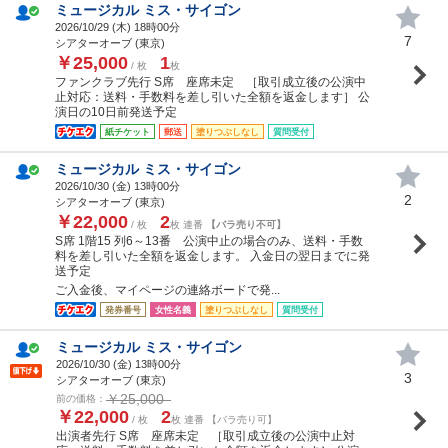
ミュージカル ミス・サイゴン
2026/10/29 (
木
) 18時00分
7
シアターオーブ (東京)
￥25,000
1
/ 枚
枚
ファンクラブ先行 S席 座席未定 ［取引成立後の公演中
止対応：送料・手数料を差し引いた全額を返金します］ 公
演日の10日前発送予定
紙チケット
郵送
塗りつぶしなし
質問受付
ミュージカル ミス・サイゴン
2026/10/30 (
金
) 13時00分
2
シアターオーブ (東京)
￥22,000
2
/ 枚
枚 連番
【バラ売り不可】
S席 1階15 列6～13番 公演中止の場合のみ、送料・手数
料を差し引いた全額を返金します。 入金日の翌日までに発
送予定
ご入金後、マイページの連絡ボードで発...
発券番号
女性名義
塗りつぶしなし
質問受付
ミュージカル ミス・サイゴン
2026/10/30 (
金
) 13時00分
3
シアターオーブ (東京)
￥25,000
前の価格：
￥22,000
2
/ 枚
枚 連番 【バラ売り可】
出演者先行 S席 座席未定 ［取引成立後の公演中止対