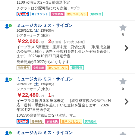
1100 公演日の2～3日前発送予定
チケットは分配可能になり次第、eプラ...
電子チケット
女性名義
塗りつぶしなし
質問受付
ミュージカル ミス・サイゴン
2026/10/31 (
土
) 13時00分
5
シアターオーブ (東京)
￥22,000
2
/ 枚
枚 連番
【バラ売り不可】
イープラス S席指定 座席未定 貸切公演 ［取引成立後
の公演中止対応：送料・手数料を差し引いた全額を返金し
ます］ 2026年10月27日発送予定
発券開始が10/27からになります。...
発券番号
女性名義
塗りつぶしなし
質問受付
ミュージカル ミス・サイゴン
2026/10/31 (
土
) 13時00分
5
シアターオーブ (東京)
￥22,480
1
/ 枚
枚
イープラス貸切 S席 座席未定 ［取引成立後の公演中止対
応：送料・手数料を差し引いた全額を返金します］ 2026
年10月27日発送予定
10/27の発券開始日になり次第、マ...
発券番号
女性名義
塗りつぶしなし
質問受付
ミュージカル ミス・サイゴン