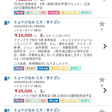
FC先行 座席未定 S席（駒田/清水/甲斐/ウヒョク） 公演
日の2週間前発送予定
紙チケット
郵送
女性名義
塗りつぶしなし
質問受付
ミュージカル ミス・サイゴン
2026/10/29 (
木
) 13時00分
7
シアターオーブ (東京)
￥18,000
2
/ 枚
枚 連番
【バラ売り不可】
ファンクラブ先行 S席 座席未定 ＜キャストスケジュール
＞エンジニア：桐山照史、キム：屋比久知奈、クリス：小
林 唯、ジョン：金本泰潤、エレン：加藤梨里香、トゥイ：
吉田広大、ジジ：則松亜海 ［取引成立後の公演中止対
応：送料・手数料を差し引いた全額を返金します］ 公演日
の2～3日前発送予定
ご入金後、発券開始日になりましたらマ...
発券番号
男性名義
塗りつぶしなし
質問受付
ミュージカル ミス・サイゴン
2026/10/29 (
木
) 13時00分
3
シアターオーブ (東京)
￥20,000
1
/ 枚
枚
ファンクラブ先行 座席未定 S席 公演日の1週間前発送予定
紙チケット
郵送
男性名義
塗りつぶしなし
質問受付
ミュージカル ミス・サイゴン