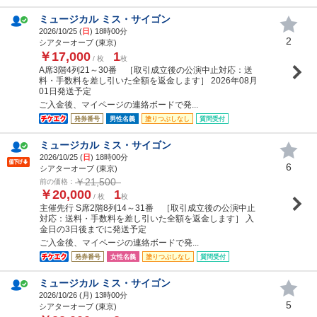
ミュージカル ミス・サイゴン
2026/10/25 (
日
) 18時00分
2
シアターオーブ (東京)
￥17,000
1
/ 枚
枚
A席3階4列21～30番 ［取引成立後の公演中止対応：送
料・手数料を差し引いた全額を返金します］ 2026年08月
01日発送予定
ご入金後、マイページの連絡ボードで発...
発券番号
男性名義
塗りつぶしなし
質問受付
ミュージカル ミス・サイゴン
2026/10/25 (
日
) 18時00分
6
シアターオーブ (東京)
￥21,500
前の価格：
￥20,000
1
/ 枚
枚
主催先行 S席2階8列14～31番 ［取引成立後の公演中止
対応：送料・手数料を差し引いた全額を返金します］ 入
金日の3日後までに発送予定
ご入金後、マイページの連絡ボードで発...
発券番号
女性名義
塗りつぶしなし
質問受付
ミュージカル ミス・サイゴン
2026/10/26 (
月
) 13時00分
5
シアターオーブ (東京)