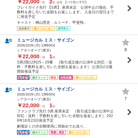
￥22,000
2
/ 枚
枚 連番
【バラ売り不可】
プレイガイド先行 【S席】 座席未定 公演中止の場合、手
数料を差し引いた金額をお返しします。 入金日の翌日まで
に発送予定
キャスト：桐山照史、ルミーナ、甲斐翔...
発券番号
塗りつぶしなし
質問受付
ミュージカル ミス・サイゴン
2026/10/26 (
月
) 13時00分
8
シアターオーブ (東京)
￥22,000
1
/ 枚
枚
S席2階12列25～29番 ［取引成立後の公演中止対応：送
料・手数料を差し引いた全額を返金します］ 公演日の2週
間前発送予定
紙チケット
郵送
女性名義
塗りつぶしなし
ミュージカル ミス・サイゴン
2026/10/26 (
月
) 13時00分
7
シアターオーブ (東京)
￥22,000
1
/ 枚
枚
ファンクラブ先行 S席 座席未定 ［取引成立後の公演中止
対応：送料・手数料を差し引いた全額を返金します］ 202
6年10月23日発送予定
劇場近くの渋谷郵便局に局留めでお送り...
紙チケット
受渡し指定
塗りつぶしなし