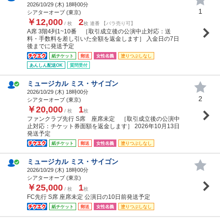
2026/10/29 (
木
) 18時00分
1
シアターオーブ (東京)
￥12,000
2
/ 枚
枚 連番 【バラ売り可】
A席 3階4列1~10番 ［取引成立後の公演中止対応：送
料・手数料を差し引いた全額を返金します］ 入金日の7日
後までに発送予定
紙チケット
郵送
女性名義
塗りつぶしなし
あんしん配送OK
質問受付
ミュージカル ミス・サイゴン
2026/10/29 (
木
) 18時00分
2
シアターオーブ (東京)
￥20,000
1
/ 枚
枚
ファンクラブ先行 S席 座席未定 ［取引成立後の公演中
止対応：チケット券面額を返金します］ 2026年10月13日
発送予定
紙チケット
郵送
女性名義
塗りつぶしなし
ミュージカル ミス・サイゴン
2026/10/29 (
木
) 18時00分
シアターオーブ (東京)
￥25,000
1
/ 枚
枚
FC先行 S席 座席未定 公演日の10日前発送予定
紙チケット
郵送
女性名義
塗りつぶしなし