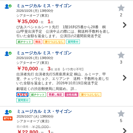
ミュージカル ミス・サイゴン
2026/10/26 (
月
) 13時00分
2
シアターオーブ (東京)
￥35,000
1
/ 枚
枚
ぴあスペシャルシート先行 1階16列25番から28番 桐
山/甲斐出演予定 公演中止の際には、郵送料手数料を差し
引いた金額を返金します。 公演日の2週間前発送予定
紙チケット
郵送
塗りつぶしなし
質問受付
ミュージカル ミス・サイゴン
2026/10/26 (
月
) 13時00分
3
シアターオーブ (東京)
￥70,000
3
/ 枚
枚 連番
【バラ売り不可】
出演者先行 出演者先行S席座席未定 桐山、ルミーナ、甲
斐、チェッウヒョク、エリアンナ 送料・手数料を差し引
いた全額を返金します。 2026年10月19日発送予定
劇場近くの渋谷郵便局に局留め。 詳...
紙チケット
受渡し指定
女性名義
塗りつぶしなし
質問受付
ミュージカル ミス・サイゴン
2026/10/27 (
火
) 13時00分
5
シアターオーブ (東京)
￥25,000
前の価格：
￥22,800
1
/ 枚
枚