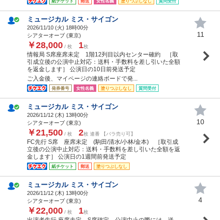
紙チケット
郵送
女性名義
塗りつぶしなし
質問受付
ミュージカル ミス・サイゴン
2026/11/10 (
火
) 18時00分
11
シアターオーブ (東京)
￥28,000
1
/ 枚
枚
情報局 S席座席未定 1階12列目以内センター確約 ［取
引成立後の公演中止対応：送料・手数料を差し引いた全額
を返金します］ 公演日の10日前発送予定
ご入金後、マイページの連絡ボードで発...
発券番号
女性名義
塗りつぶしなし
質問受付
ミュージカル ミス・サイゴン
2026/11/12 (
木
) 13時00分
10
シアターオーブ (東京)
￥21,500
2
/ 枚
枚 連番 【バラ売り可】
FC先行 S席 座席未定 (駒田/清水/小林/金本) ［取引成
立後の公演中止対応：送料・手数料を差し引いた全額を返
金します］ 公演日の1週間前発送予定
紙チケット
郵送
塗りつぶしなし
ミュージカル ミス・サイゴン
2026/11/12 (
木
) 13時00分
4
シアターオーブ (東京)
￥22,000
1
/ 枚
枚
出演者先行 座席未定 S席確定 公演中止の際には、送