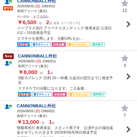
CANNONBALL外伝
2026/08/09 (
日
) 15時00分
12
有明アリーナ (東京)
￥7,000
前の価格：
￥6,500
2
/ 枚
枚 連番 【バラ売り可】
イープラス先行 アリーナスタンディング 座席未定 公演日
の2～3日前発送予定
スマチケを使用します。分配URLをお...
電子チケット
女性名義
塗りつぶしなし
質問受付
CANNONBALL外伝
New
2026/08/09 (
日
) 15時00分
3
有明アリーナ (東京)
￥8,000
1
/ 枚
枚
3階 Gブロック 15列 20～40番 入金日の翌日までに発送予
定
スマチケでの分配になります。ご入金後...
電子チケット
女性名義
塗りつぶしなし
質問受付
CANNONBALL外伝
2026/08/09 (
日
) 15時00分
7
有明アリーナ (東京)
￥13,000
1
/ 枚
枚
情報局先行 座席未定、スタンド席です 公演中止の場合返
金させていただきます 2026年08月06日発送予定