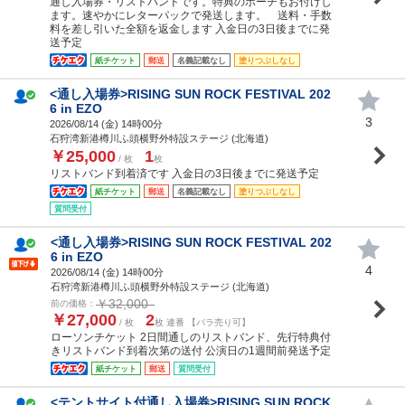
通し入場券・リストバンドです。特典のポーチもお付けし
ます。速やかにレターパックで発送します。 送料・手数
料を差し引いた全額を返金します 入金日の3日後までに発
送予定
紙チケット
郵送
名義記載なし
塗りつぶしなし
<通し入場券>RISING SUN ROCK FESTIVAL 202
6 in EZO
3
2026/08/14 (
金
) 14時00分
石狩湾新港樽川ふ頭横野外特設ステージ (北海道)
￥25,000
1
/ 枚
枚
リストバンド到着済です 入金日の3日後までに発送予定
紙チケット
郵送
名義記載なし
塗りつぶしなし
質問受付
<通し入場券>RISING SUN ROCK FESTIVAL 202
6 in EZO
4
2026/08/14 (
金
) 14時00分
石狩湾新港樽川ふ頭横野外特設ステージ (北海道)
￥32,000
前の価格：
￥27,000
2
/ 枚
枚 連番 【バラ売り可】
ローソンチケット 2日間通しのリストバンド、先行特典付
きリストバンド到着次第の送付 公演日の1週間前発送予定
紙チケット
郵送
質問受付
<テントサイト付通し入場券>RISING SUN ROCK