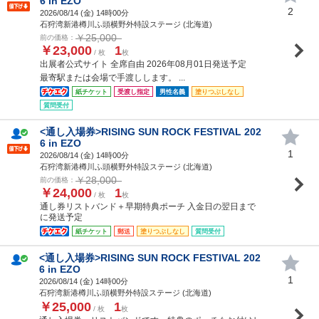
6 in EZO
2
2026/08/14 (
金
) 14時00分
石狩湾新港樽川ふ頭横野外特設ステージ (北海道)
￥25,000
前の価格：
￥23,000
1
/ 枚
枚
出展者公式サイト 全席自由 2026年08月01日発送予定
最寄駅または会場で手渡しします。 ...
紙チケット
受渡し指定
男性名義
塗りつぶしなし
質問受付
<通し入場券>RISING SUN ROCK FESTIVAL 202
6 in EZO
1
2026/08/14 (
金
) 14時00分
石狩湾新港樽川ふ頭横野外特設ステージ (北海道)
￥28,000
前の価格：
￥24,000
1
/ 枚
枚
通し券リストバンド＋早期特典ポーチ 入金日の翌日まで
に発送予定
紙チケット
郵送
塗りつぶしなし
質問受付
<通し入場券>RISING SUN ROCK FESTIVAL 202
6 in EZO
1
2026/08/14 (
金
) 14時00分
石狩湾新港樽川ふ頭横野外特設ステージ (北海道)
￥25,000
1
/ 枚
枚