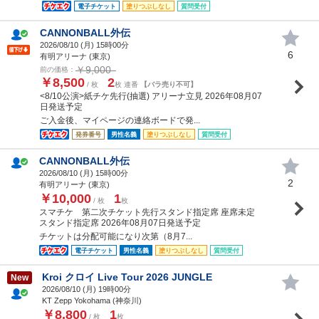
電子チケット
塗りつぶしなし
質問受付
CANNONBALL外伝
2026/08/10 (
月
) 15時00分
6
有明アリーナ (東京)
￥9,000
前の価格：
￥8,500
2
/ 枚
枚 連番
【バラ売り不可】
<8/10公演>紙チケ先行(抽選) アリーナ立見 2026年08月07
日発送予定
ご入金後、マイページの連絡ボードで発...
発券番号
男性名義
塗りつぶしなし
質問受付
CANNONBALL外伝
2026/08/10 (
月
) 15時00分
2
有明アリーナ (東京)
￥10,000
1
/ 枚
枚
スマチケ 第二次チケット先行スタンド指定席 座席未定
スタンド指定席 2026年08月07日発送予定
チケットは分配可能になり次第（8月7...
電子チケット
男性名義
塗りつぶしなし
質問受付
Kroi クロイ Live Tour 2026 JUNGLE
New
2026/08/10 (
月
) 19時00分
KT Zepp Yokohama (神奈川)
￥8,800
1
/ 枚
枚