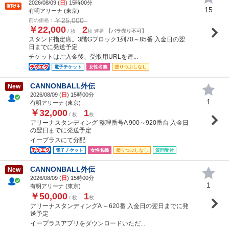
2026/08/09 (
日
) 15時00分
15
有明アリーナ (東京)
￥25,000
前の価格：
￥22,000
2
/ 枚
枚 連番
【バラ売り不可】
スタンド指定席。3階Gブロック1列70～85番 入金日の翌
日までに発送予定
チケットはご入金後、受取用URLを連...
電子チケット
女性名義
塗りつぶしなし
CANNONBALL外伝
New
2026/08/09 (
日
) 15時00分
1
有明アリーナ (東京)
￥32,000
1
/ 枚
枚
アリーナスタンディング 整理番号A 900～920番台 入金日
の翌日までに発送予定
イープラスにて分配
電子チケット
女性名義
塗りつぶしなし
質問受付
CANNONBALL外伝
New
2026/08/09 (
日
) 15時00分
1
有明アリーナ (東京)
￥50,000
1
/ 枚
枚
アリーナスタンディングA ～620番 入金日の翌日までに発
送予定
イープラスアプリをダウンロードいただ...