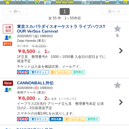
1
< 前へ
次へ >
全 55 件 1～55件目
東京スカパラダイスオーケストラ ライブハウスT
公演
OUR VerSus Carnival
当日
5
2026/08/07 (
金
) 19時00分
Zepp Haneda (東京)
￥9,000
前の価格：
￥8,500
1
/ 枚
枚
1F立見 整理番号A 1000～1050番 入金日の翌日までに
発送予定
チケットは入金を確認次第、メールアド...
電子チケット
塗りつぶしなし
質問受付
CANNONBALL外伝
New
2026/08/09 (
日
) 15時00分
有明アリーナ (東京)
￥6,000
2
/ 枚
枚 連番 【バラ売り可】
イープラス2次先行 アリーナ立ち見 整理番号未定 公演
日の2～3日前発送予定
スマチケの分配URLをお送りします。
電子チケット
男性名義
塗りつぶしなし
質問受付