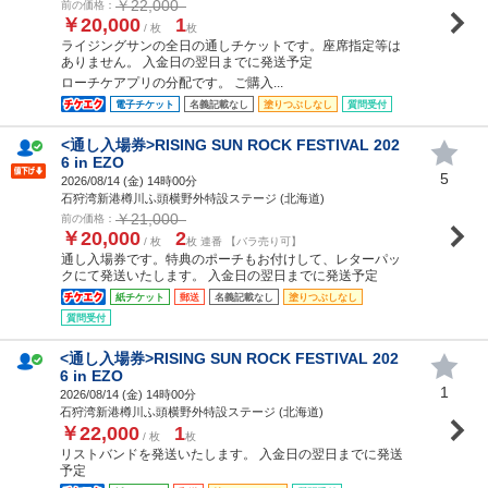
￥22,000
前の価格：
￥20,000
1
/ 枚
枚
ライジングサンの全日の通しチケットです。座席指定等は
ありません。 入金日の翌日までに発送予定
ローチケアプリの分配です。 ご購入...
電子チケット
名義記載なし
塗りつぶしなし
質問受付
<通し入場券>RISING SUN ROCK FESTIVAL 202
6 in EZO
5
2026/08/14 (
金
) 14時00分
石狩湾新港樽川ふ頭横野外特設ステージ (北海道)
￥21,000
前の価格：
￥20,000
2
/ 枚
枚 連番 【バラ売り可】
通し入場券です。特典のポーチもお付けして、レターパッ
クにて発送いたします。 入金日の翌日までに発送予定
紙チケット
郵送
名義記載なし
塗りつぶしなし
質問受付
<通し入場券>RISING SUN ROCK FESTIVAL 202
6 in EZO
1
2026/08/14 (
金
) 14時00分
石狩湾新港樽川ふ頭横野外特設ステージ (北海道)
￥22,000
1
/ 枚
枚
リストバンドを発送いたします。 入金日の翌日までに発送
予定