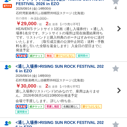
FESTIVAL 2026 in EZO
4
2026/08/14 (
金
) 14時00分
石狩湾新港樽川ふ頭横野外特設ステージ (北海道)
￥33,000
前の価格：
￥29,000
2
/ 枚
枚 連番
【バラ売り不可】
HEAVEN'S テントサイト1区画（通し入場券付）＋通し入
場券1名分です。テントサイトの場所は現在抽選結果待ち
です。リストバンドと購入特典のポーチはすみやかに送付
いたします。 ［取引成立後の公演中止対応：送料・手数
料を差し引いた全額を返金します］ 入金日の翌日までに
発送予定
紙チケット
郵送
塗りつぶしなし
質問受付
<通し入場券>RISING SUN ROCK FESTIVAL 202
6 in EZO
2026/08/14 (
金
) 14時00分
石狩湾新港樽川ふ頭横野外特設ステージ (北海道)
￥30,000
2
/ 枚
枚 連番
【バラ売り不可】
通し入場券(リストバンド)のみなので、座席はありませ
ん。 2026年08月14日10時00分発送予定
会場で手渡しします。 詳しい待ち合...
紙チケット
受渡し指定
名義記載なし
塗りつぶしなし
質問受付
<通し入場券>RISING SUN ROCK FESTIVAL 202
6 in EZO