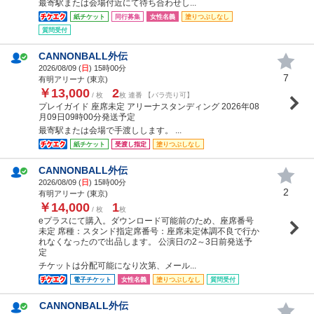
最寄駅または会場付近にて待ち合わせし...
紙チケット
同行募集
女性名義
塗りつぶしなし
質問受付
CANNONBALL外伝
2026/08/09 (
日
) 15時00分
7
有明アリーナ (東京)
￥13,000
2
/ 枚
枚 連番 【バラ売り可】
プレイガイド 座席未定 アリーナスタンディング 2026年08
月09日09時00分発送予定
最寄駅または会場で手渡しします。 ...
紙チケット
受渡し指定
塗りつぶしなし
CANNONBALL外伝
2026/08/09 (
日
) 15時00分
2
有明アリーナ (東京)
￥14,000
1
/ 枚
枚
eプラスにて購入。ダウンロード可能前のため、座席番号
未定 席種：スタンド指定席番号：座席未定体調不良で行か
れなくなったので出品します。 公演日の2～3日前発送予
定
チケットは分配可能になり次第、メール...
電子チケット
女性名義
塗りつぶしなし
質問受付
CANNONBALL外伝