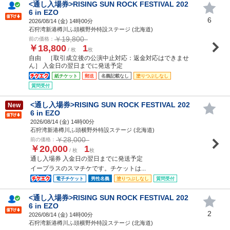
<通し入場券>RISING SUN ROCK FESTIVAL 202
6 in EZO
6
2026/08/14 (
金
) 14時00分
石狩湾新港樽川ふ頭横野外特設ステージ (北海道)
￥19,800
前の価格：
￥18,800
1
/ 枚
枚
自由 ［取引成立後の公演中止対応：返金対応はできませ
ん］ 入金日の翌日までに発送予定
紙チケット
郵送
名義記載なし
塗りつぶしなし
質問受付
<通し入場券>RISING SUN ROCK FESTIVAL 202
New
6 in EZO
2026/08/14 (
金
) 14時00分
石狩湾新港樽川ふ頭横野外特設ステージ (北海道)
￥28,000
前の価格：
￥20,000
1
/ 枚
枚
通し入場券 入金日の翌日までに発送予定
イープラスのスマチケです。チケットは...
電子チケット
男性名義
塗りつぶしなし
質問受付
<通し入場券>RISING SUN ROCK FESTIVAL 202
6 in EZO
2
2026/08/14 (
金
) 14時00分
石狩湾新港樽川ふ頭横野外特設ステージ (北海道)