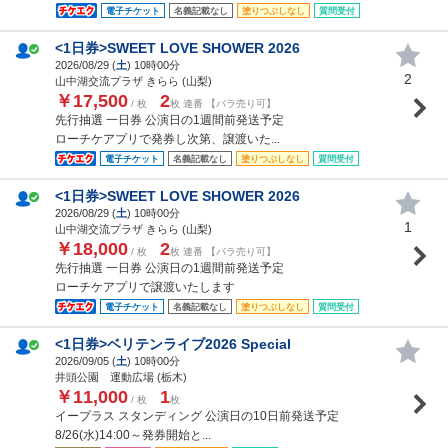
電子チケット
名義記載なし
塗りつぶしなし
質問受付
<1日券>SWEET LOVE SHOWER 2026
2026/08/29 (
土
) 10時00分
2
山中湖交流プラザ きらら (山梨)
￥17,500
2
/ 枚
枚 連番 【バラ売り可】
先行抽選 一日券 公演日の1週間前発送予定
ローチケアプリで発券し次第、譲渡いた...
電子チケット
名義記載なし
塗りつぶしなし
質問受付
<1日券>SWEET LOVE SHOWER 2026
2026/08/29 (
土
) 10時00分
1
山中湖交流プラザ きらら (山梨)
￥18,000
2
/ 枚
枚 連番 【バラ売り可】
先行抽選 一日券 公演日の1週間前発送予定
ローチケアプリで譲渡いたします
電子チケット
名義記載なし
塗りつぶしなし
質問受付
<1日券>ベリテンライブ2026 Special
2026/09/05 (
土
) 10時00分
井頭公園 運動広場 (栃木)
￥11,000
1
/ 枚
枚
イープラス スタンディング 公演日の10日前発送予定
8/26(水)14:00～発券開始と...