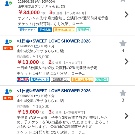
2026/08/28 (
金
) 10時00分
山中湖交流プラザ きらら (山梨)
￥34,000
3
/ 枚
枚 連番
【バラ売り不可】
オフィシャル先行 席指定無し 公演日の2週間前発送予定
チケットは分配可能になり次第、ローチ...
電子チケット
男性名義
塗りつぶしなし
質問受付
<1日券>SWEET LOVE SHOWER 2026
2026/08/29 (
土
) 10時00分
4
山中湖交流プラザ きらら (山梨)
￥15,000
前の価格：
￥13,000
2
/ 枚
枚 連番 【バラ売り可】
一日券 3枚購入の内2枚 公演日の2週間前発送予定
チケットは分配可能になり次第、ローチ...
電子チケット
名義記載なし
塗りつぶしなし
質問受付
<1日券>SWEET LOVE SHOWER 2026
2026/08/29 (
土
) 10時00分
3
山中湖交流プラザ きらら (山梨)
￥16,200
前の価格：
￥15,000
3
/ 枚
枚 連番
【バラ売り不可】
主催者 8/29 一日券 子チケ3枚家族で当選が重複したた
め、子チケットを3枚出品させていただきます。よろしく
お願いいたします。 公演日の2週間前発送予定
チケットは分配可能になり次第、ローチ...