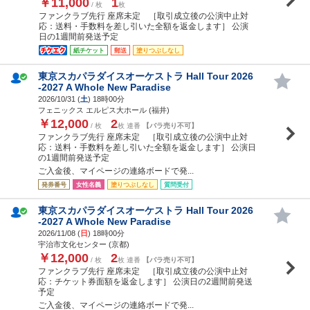
￥11,000
1
/ 枚
枚
ファンクラブ先行 座席未定 ［取引成立後の公演中止対
応：送料・手数料を差し引いた全額を返金します］ 公演
日の1週間前発送予定
紙チケット
郵送
塗りつぶしなし
東京スカパラダイスオーケストラ Hall Tour 2026
-2027 A Whole New Paradise
2026/10/31 (
土
) 18時00分
フェニックス エルピス大ホール (福井)
￥12,000
2
/ 枚
枚 連番
【バラ売り不可】
ファンクラブ先行 座席未定 ［取引成立後の公演中止対
応：送料・手数料を差し引いた全額を返金します］ 公演日
の1週間前発送予定
ご入金後、マイページの連絡ボードで発...
発券番号
女性名義
塗りつぶしなし
質問受付
東京スカパラダイスオーケストラ Hall Tour 2026
-2027 A Whole New Paradise
2026/11/08 (
日
) 18時00分
宇治市文化センター (京都)
￥12,000
2
/ 枚
枚 連番
【バラ売り不可】
ファンクラブ先行 座席未定 ［取引成立後の公演中止対
応：チケット券面額を返金します］ 公演日の2週間前発送
予定
ご入金後、マイページの連絡ボードで発...