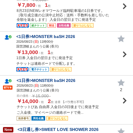
￥7,800
1
/ 枚
枚
8月23日NEWレオマワールド臨時駐車場の1日券です。
［取引成立後の公演中止対応：送料・手数料を差し引いた
全額を返金します］ 入金日の翌日までに発送予定
紙チケット
郵送
女性名義
塗りつぶしなし
<1日券>MONSTER baSH 2026
2026/08/23 (
日
) 11時00分
国営讃岐まんのう公園 (香川)
￥13,000
1
/ 枚
枚
1日券 入金日の翌日までに発送予定
チケットは連絡ボードで分配します。
電子チケット
塗りつぶしなし
<1日券>MONSTER baSH 2026
2026/08/23 (
日
) 11時00分
2
国営讃岐まんのう公園 (香川)
￥15,000
前の価格：
￥14,000
2
/ 枚
枚 連番
【バラ売り不可】
チケットぴあ 自由席 入金日の3日後までに発送予定
ご入金後、マイページの連絡ボードで発...
発券番号
男性名義
塗りつぶしなし
<3日通し券>SWEET LOVE SHOWER 2026
New