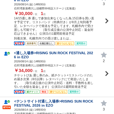
3
2026/08/14 (
金
) 14時00分
石狩湾新港樽川ふ頭横野外特設ステージ (北海道)
￥30,000
1
/ 枚
枚
14/15通し券 通しで参加出来なくなった為.15日券を買い直
す予定です。リストバンド（特典付き）が8月上旬到着予
定、レターパックで発送を予定してます。札幌市内で受け
渡しも可能です。 ［取引成立後の公演中止対応：返金対
応はできません］ 公演日の1週間前発送予定
到着次第、札幌市内での受け渡しまたは...
発券番号
名義記載なし
塗りつぶしなし
質問受付
<通し入場券>RISING SUN ROCK FESTIVAL 202
6 in EZO
2
2026/08/14 (
金
) 14時00分
石狩湾新港樽川ふ頭横野外特設ステージ (北海道)
￥34,000
1
/ 枚
枚
チケットぴあ 通し券のみ。紙チケット+リストバンドのた
め届き次第（8/1以降）レターパックにて発送いたしま
す。 ［取引成立後の公演中止対応：送料・手数料を差し
引いた全額を返金します］ 公演日の1週間前発送予定
紙チケット
郵送
塗りつぶしなし
質問受付
<テントサイト付通し入場券>RISING SUN ROCK
FESTIVAL 2026 in EZO
3
2026/08/14 (
金
) 14時00分
石狩湾新港樽川ふ頭横野外特設ステージ (北海道)