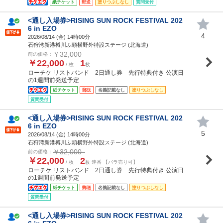
紙チケット
郵送
塗りつぶしなし
質問受付
<通し入場券>RISING SUN ROCK FESTIVAL 202
6 in EZO
4
2026/08/14 (
金
) 14時00分
石狩湾新港樽川ふ頭横野外特設ステージ (北海道)
￥32,000
前の価格：
￥22,000
1
/ 枚
枚
ローチケ リストバンド 2日通し券 先行特典付き 公演日
の1週間前発送予定
紙チケット
郵送
名義記載なし
塗りつぶしなし
質問受付
<通し入場券>RISING SUN ROCK FESTIVAL 202
6 in EZO
5
2026/08/14 (
金
) 14時00分
石狩湾新港樽川ふ頭横野外特設ステージ (北海道)
￥32,000
前の価格：
￥22,000
2
/ 枚
枚 連番 【バラ売り可】
ローチケ リストバンド 2日通し券 先行特典付き 公演日
の1週間前発送予定
紙チケット
郵送
名義記載なし
塗りつぶしなし
質問受付
<通し入場券>RISING SUN ROCK FESTIVAL 202