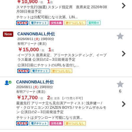
￥10,900
1
/ 枚
枚
スマチケ先行(抽選) スタンド指定席 座席未定 2026年08
月08日発送予定
チケットは分配可能になり次第、LIN...
電子チケット
女性名義
塗りつぶしなし
質問受付
CANNONBALL外伝
New
2026/08/11 (
火
) 15時00分
有明アリーナ (東京)
￥15,000
1
/ 枚
枚
イープラス 座席未定、アリーナスタンディング、イープ
ラス最速 公演日の2～3日前発送予定
公演3日前にチケットのURLを送付し...
電子チケット
塗りつぶしなし
CANNONBALL外伝
2026/08/11 (
火
) 15時00分
6
有明アリーナ (東京)
￥17,700
2
/ 枚
枚 連番
【バラ売り不可】
最速先行 アリーナ立ち見出演アーティスト: 浅井健一 /
ザ・クロマニヨンズ/ ZAZEN BOYS / マキシマムザホルモ
ン 公演日の2～3日前発送予定
チケットはダウンロード可能になり次第...
電子チケット
女性名義
塗りつぶしなし