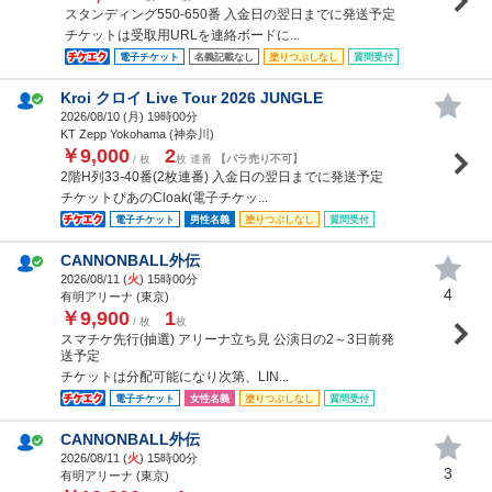
スタンディング550-650番 入金日の翌日までに発送予定
チケットは受取用URLを連絡ボードに...
電子チケット
名義記載なし
塗りつぶしなし
質問受付
Kroi クロイ Live Tour 2026 JUNGLE
2026/08/10 (
月
) 19時00分
KT Zepp Yokohama (神奈川)
￥9,000
2
/ 枚
枚 連番
【バラ売り不可】
2階H列33-40番(2枚連番) 入金日の翌日までに発送予定
チケットぴあのCloak(電子チケッ...
電子チケット
男性名義
塗りつぶしなし
質問受付
CANNONBALL外伝
2026/08/11 (
火
) 15時00分
4
有明アリーナ (東京)
￥9,900
1
/ 枚
枚
スマチケ先行(抽選) アリーナ立ち見 公演日の2～3日前発
送予定
チケットは分配可能になり次第、LIN...
電子チケット
女性名義
塗りつぶしなし
質問受付
CANNONBALL外伝
2026/08/11 (
火
) 15時00分
3
有明アリーナ (東京)