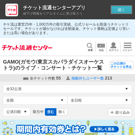
チケット流通センターアプリ
開く
値下げ情報をリアルタイムに受け取ろう
チケ流は運営25年・1,000万件の取引実績、公式リセールも取扱うチケットリ
セールです。チケットが届かなければ全額返金。チケット価格は定価より安い
または高い場合があります。
検索
出品
ログイン
メニュー
GAMO(ガモウ/東京スカパラダイスオーケス
この公演の
トラ)のライブ・コンサート・チケット一覧
チケットを売る
55
213
全チケット件数
掲載待ちユーザー数
取引中
含む
除く
絞り込み