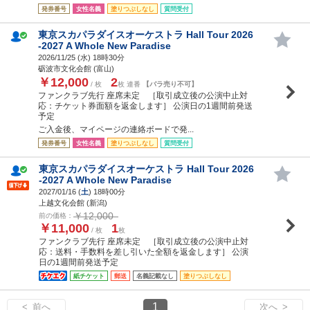
発券番号
女性名義
塗りつぶしなし
質問受付
東京スカパラダイスオーケストラ Hall Tour 2026
-2027 A Whole New Paradise
2026/11/25 (
水
) 18時30分
砺波市文化会館 (富山)
￥12,000
2
/ 枚
枚 連番
【バラ売り不可】
ファンクラブ先行 座席未定 ［取引成立後の公演中止対
応：チケット券面額を返金します］ 公演日の1週間前発送
予定
ご入金後、マイページの連絡ボードで発...
発券番号
女性名義
塗りつぶしなし
質問受付
東京スカパラダイスオーケストラ Hall Tour 2026
-2027 A Whole New Paradise
2027/01/16 (
土
) 18時00分
上越文化会館 (新潟)
￥12,000
前の価格：
￥11,000
1
/ 枚
枚
ファンクラブ先行 座席未定 ［取引成立後の公演中止対
応：送料・手数料を差し引いた全額を返金します］ 公演
日の1週間前発送予定
紙チケット
郵送
名義記載なし
塗りつぶしなし
1
< 前へ
次へ >