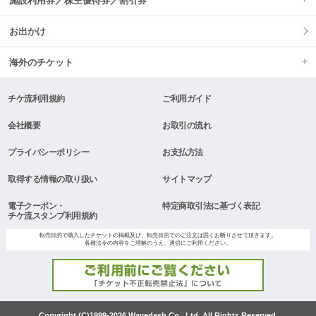
施設利用券／株主優待券／割引券
お出かけ
海外のチケット
チケ流利用規約
ご利用ガイド
会社概要
お取引の流れ
プライバシーポリシー
お支払方法
取得する情報の取り扱い
サイトマップ
電子クーポン・
特定商取引法に基づく表記
チケ流スタンプ利用規約
転売目的で購入したチケットの掲載及び、転売目的でのご注文は固くお断りさせて頂きます。
各種法令の内容をご理解のうえ、適切にご利用ください。
Copyright (C)1999-2026 Wavedash Co., Ltd. All Rights Reserved.