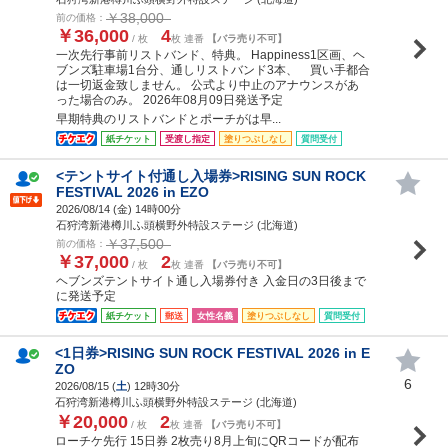
￥38,000
前の価格：
￥36,000
4
/ 枚
枚 連番
【バラ売り不可】
一次先行事前リストバンド、特典。 Happiness1区画、ヘ
ブンズ駐車場1台分、通しリストバンド3本、 買い手都合
は一切返金致しません。 公式より中止のアナウンスがあ
った場合のみ。 2026年08月09日発送予定
早期特典のリストバンドとポーチがは早...
紙チケット
受渡し指定
塗りつぶしなし
質問受付
<テントサイト付通し入場券>RISING SUN ROCK
FESTIVAL 2026 in EZO
2026/08/14 (
金
) 14時00分
石狩湾新港樽川ふ頭横野外特設ステージ (北海道)
￥37,500
前の価格：
￥37,000
2
/ 枚
枚 連番
【バラ売り不可】
ヘブンズテントサイト通し入場券付き 入金日の3日後まで
に発送予定
紙チケット
郵送
女性名義
塗りつぶしなし
質問受付
<1日券>RISING SUN ROCK FESTIVAL 2026 in E
ZO
6
2026/08/15 (
土
) 12時30分
石狩湾新港樽川ふ頭横野外特設ステージ (北海道)
￥20,000
2
/ 枚
枚 連番
【バラ売り不可】
ローチケ先行 15日券 2枚売り8月上旬にQRコードが配布