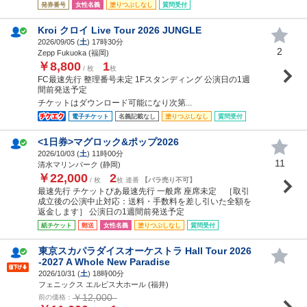
発券番号
女性名義
塗りつぶしなし
質問受付
Kroi クロイ Live Tour 2026 JUNGLE
2026/09/05 (
土
) 17時30分
2
Zepp Fukuoka (福岡)
￥8,800
1
/ 枚
枚
FC最速先行 整理番号未定 1Fスタンディング 公演日の1週
間前発送予定
チケットはダウンロード可能になり次第...
電子チケット
名義記載なし
塗りつぶしなし
質問受付
<1日券>マグロック&ポップ2026
2026/10/03 (
土
) 11時00分
11
清水マリンパーク (静岡)
￥22,000
2
/ 枚
枚 連番
【バラ売り不可】
最速先行 チケットぴあ最速先行 一般席 座席未定 ［取引
成立後の公演中止対応：送料・手数料を差し引いた全額を
返金します］ 公演日の1週間前発送予定
紙チケット
郵送
女性名義
塗りつぶしなし
質問受付
東京スカパラダイスオーケストラ Hall Tour 2026
-2027 A Whole New Paradise
2026/10/31 (
土
) 18時00分
フェニックス エルピス大ホール (福井)
￥12,000
前の価格：