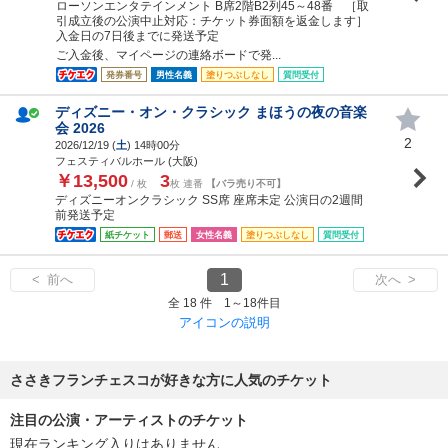
ローソンエンタテインメント B席2階B2列45～48番 ［取
引成立後の公演中止対応：チケット券面額を返金します］
入金日の7日後までに発送予定
ご入金後、マイページの連絡ボードで発...
発券番号
男性名義
塗りつぶしなし
質問受付
ディズニー・オン・クラシック まほうの夜の音楽
会 2026
2
2026/12/19 (
土
) 14時00分
フェスティバルホール (大阪)
￥13,500
3
/ 枚
枚 連番
【バラ売り不可】
ディズニーオンクラシック SS席 座席未定 公演日の2週間
前発送予定
紙チケット
郵送
女性名義
塗りつぶしなし
質問受付
1
< 前へ
次へ >
全 18 件 1～18件目
アイコンの説明
ささきフランチェスコが好きな方に人気のチケット
注目の公演・アーティストのチケット
現在ランキング入りはありません