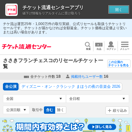
チケット流通センターアプリ
開く
値下げ情報をリアルタイムに受け取ろう
チケ流は運営25年・1,000万件の取引実績、公式リセールも取扱うチケットリ
セールです。チケットが届かなければ全額返金。チケット価格は定価より安い
または高い場合があります。
検索
出品
ログイン
メニュー
ささきフランチェスコのリセールチケット一
この公演の
覧
チケットを売る
18
16
全チケット件数
掲載待ちユーザー数
全公演
ディズニー・オン・クラシック まほうの夜の音楽会 2026
取引中
含む
除く
絞り込み