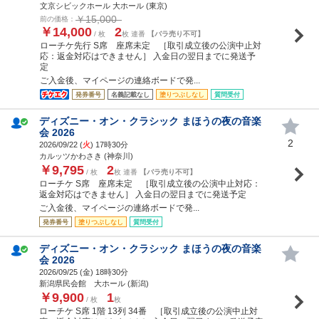
文京シビックホール 大ホール (東京)
￥15,000
前の価格：
￥14,000
2
/ 枚
枚 連番
【バラ売り不可】
ローチケ先行 S席 座席未定 ［取引成立後の公演中止対
応：返金対応はできません］ 入金日の翌日までに発送予
定
ご入金後、マイページの連絡ボードで発...
発券番号
名義記載なし
塗りつぶしなし
質問受付
ディズニー・オン・クラシック まほうの夜の音楽
会 2026
2
2026/09/22 (
火
) 17時30分
カルッツかわさき (神奈川)
￥9,795
2
/ 枚
枚 連番
【バラ売り不可】
ローチケ S席 座席未定 ［取引成立後の公演中止対応：
返金対応はできません］ 入金日の翌日までに発送予定
ご入金後、マイページの連絡ボードで発...
発券番号
塗りつぶしなし
質問受付
ディズニー・オン・クラシック まほうの夜の音楽
会 2026
2026/09/25 (
金
) 18時30分
新潟県民会館 大ホール (新潟)
￥9,900
1
/ 枚
枚
ローチケ S席 1階 13列 34番 ［取引成立後の公演中止対