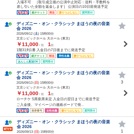
入場不可 ［取引成立後の公演中止対応：送料・手数料を
差し引いた全額を返金します］ 公演日の10日前発送予定
紙チケット
郵送
塗りつぶしなし
質問受付
ディズニー・オン・クラシック まほうの夜の音楽
会 2026
2026/09/12 (
土
) 15時00分
文京シビックホール 大ホール (東京)
￥11,000
1
/ 枚
枚
1階31列1番 入金日の7日後までに発送予定
紙チケット
郵送
男性名義
塗りつぶしなし
あんしん配送OK
質問受付
ディズニー・オン・クラシック まほうの夜の音楽
会 2026
3
2026/09/13 (
日
) 15時00分
文京シビックホール 大ホール (東京)
￥11,000
1
/ 枚
枚
ローチケ S席座席未定 入金日の翌日までに発送予定
ご入金後、マイページの連絡ボードで発...
発券番号
女性名義
塗りつぶしなし
質問受付
ディズニー・オン・クラシック まほうの夜の音楽
会 2026
1
2026/09/13 (
日
) 15時00分