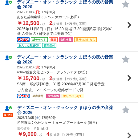
ディズニー・オン・クラシック まほうの夜の音楽
会 2026
2026/11/08 (
日
) 17時30分
あきた芸術劇場ミルハス 大ホール (秋田)
￥12,500
2
/ 枚
枚 連番
【バラ売り不可】
2026年11月8日（日）16:30 開場17:30 開演S席1階 2列41
番 入金日の7日後までに発送予定
紙チケット
郵送
女性名義
塗りつぶしなし
あんしん配送OK
質問受付
ディズニー・オン・クラシック まほうの夜の音楽
会 2026
2026/11/23 (
月
) 17時00分
iichiko総合文化センター グランシアタ (大分)
￥15,700
2
/ 枚
枚 連番
【バラ売り不可】
SS席 1階9列30番、31番 2026年07月30日発送予定
ご入金後、マイページの連絡ボードで発...
発券番号
女性名義
塗りつぶしなし
ディズニー・オン・クラシック まほうの夜の音楽
会 2026
2026/12/05 (
土
) 17時30分
所沢市民文化センター ミューズ アークホール (埼玉)
￥9,500
前の価格：
￥9,000
4
/ 枚
枚 連番
【バラ売り不可】