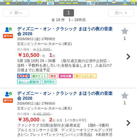
1
< 前へ
次へ >
全 18 件 1～18件目
ディズニー・オン・クラシック まほうの夜の音楽
会 2026
1
2026/09/11 (
金
) 17時00分
文京シビックホール 大ホール (東京)
￥11,000
前の価格：
￥10,500
1
/ 枚
枚
S席 1階 10列 29～38番 ［取引成立後の公演中止対応：
送料・手数料を差し引いた全額を返金します］ 入金日の7
日後までに発送予定
紙チケット
郵送
女性名義
塗りつぶしなし
あんしん配送OK
質問受付
ディズニー・オン・クラシック まほうの夜の音楽
会 2026
1
2026/09/11 (
金
) 17時00分
文京シビックホール 大ホール (東京)
￥45,000
前の価格：
￥35,000
2
/ 枚
枚 連番
【バラ売り不可】
ファンクラブ SS席(全部付き)座席未定 1階6～9番列
プルミエコンサート公演 ディズニーオリジナルグッズ付
き(パンフレット+Tシャツ+ピンバッジ非売品) ※未就学児