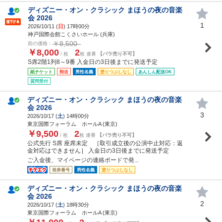
ディズニー・オン・クラシック まほうの夜の音楽
会 2026
1
2026/10/11 (
日
) 17時00分
神戸国際会館こくさいホール (兵庫)
￥8,500
前の価格：
￥8,000
2
/ 枚
枚 連番
【バラ売り不可】
S席2階1列8～9番 入金日の3日後までに発送予定
紙チケット
郵送
男性名義
塗りつぶしなし
あんしん配送OK
質問受付
ディズニー・オン・クラシック まほうの夜の音楽
会 2026
3
2026/10/17 (
土
) 14時00分
東京国際フォーラム ホールA (東京)
￥9,500
2
/ 枚
枚 連番
【バラ売り不可】
公式先行 S席 座席未定 ［取引成立後の公演中止対応：返
金対応はできません］ 入金日の3日後までに発送予定
ご入金後、マイページの連絡ボードで発...
発券番号
男性名義
塗りつぶしなし
ディズニー・オン・クラシック まほうの夜の音楽
会 2026
2
2026/10/17 (
土
) 18時30分
東京国際フォーラム ホールA (東京)