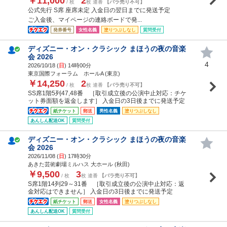
￥11,000
2
/ 枚
枚 連番
【バラ売り不可】
公式先行 S席 座席未定 入金日の翌日までに発送予定
ご入金後、マイページの連絡ボードで発...
発券番号
女性名義
塗りつぶしなし
質問受付
ディズニー・オン・クラシック まほうの夜の音楽
会 2026
4
2026/10/18 (
日
) 14時00分
東京国際フォーラム ホールA (東京)
￥14,250
2
/ 枚
枚 連番
【バラ売り不可】
SS席1階5列47,48番 ［取引成立後の公演中止対応：チケ
ット券面額を返金します］ 入金日の3日後までに発送予定
紙チケット
郵送
男性名義
塗りつぶしなし
あんしん配送OK
質問受付
ディズニー・オン・クラシック まほうの夜の音楽
会 2026
2026/11/08 (
日
) 17時30分
あきた芸術劇場ミルハス 大ホール (秋田)
￥9,500
3
/ 枚
枚 連番
【バラ売り不可】
S席1階14列29～31番 ［取引成立後の公演中止対応：返
金対応はできません］ 入金日の3日後までに発送予定
紙チケット
郵送
女性名義
塗りつぶしなし
あんしん配送OK
質問受付