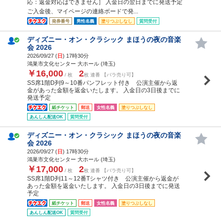
応：返金対応はできません］ 入金日の翌日までに発送予定
ご入金後、マイページの連絡ボードで発...
発券番号
男性名義
塗りつぶしなし
質問受付
ディズニー・オン・クラシック まほうの夜の音楽
会 2026
2026/09/27 (
日
) 17時30分
鴻巣市文化センター 大ホール (埼玉)
￥16,000
2
/ 枚
枚 連番 【バラ売り可】
SS席1階D列9～10番パンフレット付き 公演主催から返
金があった金額を返金いたします。 入金日の3日後までに
発送予定
紙チケット
郵送
女性名義
塗りつぶしなし
あんしん配送OK
質問受付
ディズニー・オン・クラシック まほうの夜の音楽
会 2026
2026/09/27 (
日
) 17時30分
鴻巣市文化センター 大ホール (埼玉)
￥17,000
2
/ 枚
枚 連番 【バラ売り可】
SS席1階D列11～12番Tシャツ付き 公演主催から返金が
あった金額を返金いたします。 入金日の3日後までに発送
予定
紙チケット
郵送
女性名義
塗りつぶしなし
あんしん配送OK
質問受付