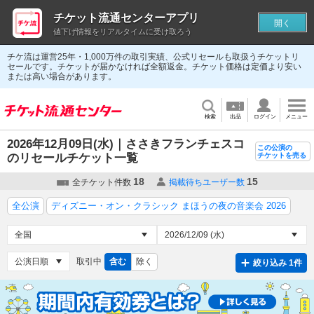
チケット流通センターアプリ
開く
値下げ情報をリアルタイムに受け取ろう
チケ流は運営25年・1,000万件の取引実績、公式リセールも取扱うチケットリ
セールです。チケットが届かなければ全額返金。チケット価格は定価より安い
または高い場合があります。
検索
出品
ログイン
メニュー
2026年12月09日(水)｜ささきフランチェスコ
この公演の
のリセールチケット一覧
チケットを売る
18
15
全チケット件数
掲載待ちユーザー数
全公演
ディズニー・オン・クラシック まほうの夜の音楽会 2026
取引中
含む
除く
絞り込み 1件