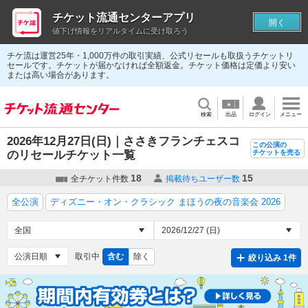
チケット流通センターアプリ
開く
値下げ情報をリアルタイムに受け取ろう
チケ流は運営25年・1,000万件の取引実績、公式リセールも取扱うチケットリ
セールです。チケットが届かなければ全額返金。チケット価格は定価より安い
または高い場合があります。
検索
出品
ログイン
メニュー
2026年12月27日(日)｜ささきフランチェスコ
この公演の
のリセールチケット一覧
チケットを売る
18
15
全チケット件数
掲載待ちユーザー数
全公演
ディズニー・オン・クラシック まほうの夜の音楽会 2026
取引中
含む
除く
絞り込み 1件