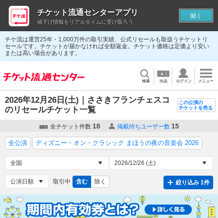
チケット流通センターアプリ
開く
値下げ情報をリアルタイムに受け取ろう
チケ流は運営25年・1,000万件の取引実績、公式リセールも取扱うチケットリ
セールです。チケットが届かなければ全額返金。チケット価格は定価より安い
または高い場合があります。
検索
出品
ログイン
メニュー
2026年12月26日(土)｜ささきフランチェスコ
この公演の
のリセールチケット一覧
チケットを売る
18
15
全チケット件数
掲載待ちユーザー数
全公演
ディズニー・オン・クラシック まほうの夜の音楽会 2026
取引中
含む
除く
絞り込み 1件