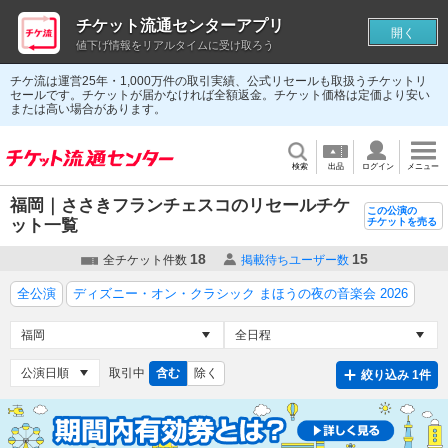
チケット流通センターアプリ
開く
値下げ情報をリアルタイムに受け取ろう
チケ流は運営25年・1,000万件の取引実績、公式リセールも取扱うチケットリ
セールです。チケットが届かなければ全額返金。チケット価格は定価より安い
または高い場合があります。
検索
出品
ログイン
メニュー
福岡｜ささきフランチェスコのリセールチケ
この公演の
ット一覧
チケットを売る
18
15
全チケット件数
掲載待ちユーザー数
全公演
ディズニー・オン・クラシック まほうの夜の音楽会 2026
取引中
含む
除く
絞り込み 1件