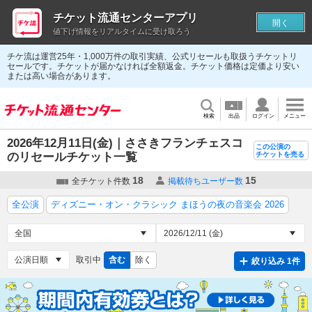
チケット流通センターアプリ
開く
値下げ情報をリアルタイムに受け取ろう
チケ流は運営25年・1,000万件の取引実績、公式リセールも取扱うチケットリ
セールです。チケットが届かなければ全額返金。チケット価格は定価より安い
または高い場合があります。
検索
出品
ログイン
メニュー
2026年12月11日(金)｜ささきフランチェスコ
この公演の
のリセールチケット一覧
チケットを売る
18
15
全チケット件数
掲載待ちユーザー数
全公演
ディズニー・オン・クラシック まほうの夜の音楽会 2026
取引中
含む
除く
絞り込み 1件