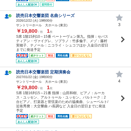
あんしん配送OK
質問受付
読売日本交響楽団 名曲シリーズ
2026/12/22 (
火
) 19時00分
3
サントリーホール 大ホール (東京)
￥19,800
1
/ 枚
枚
S席 1階15列10～15番 ベートーヴェン第九。指揮：セバス
ティアン・ヴァイグレ、ソプラノ：竹多倫子、メゾ：藤村
実穂子、テノール：ニコライ・シュコフほか 入金日の翌日
までに発送予定
紙チケット
郵送
男性名義
塗りつぶしなし
あんしん配送OK
読売日本交響楽団 定期演奏会
2027/01/22 (
金
) 19時00分
4
サントリーホール 大ホール (東京)
￥29,800
1
/ 枚
枚
S席 1階16列15～21番 指揮：山田和樹、ピアノ：ルーカ
ス・ユッセン、アルトゥール・ユッセン。バルトーク：2
台ピアノ、打楽器と管弦楽のための協奏曲、シューベルト/
近衛秀麿：大交響曲 ハ長調など 入金日の翌日までに発送
予定
紙チケット
郵送
男性名義
塗りつぶしなし
あんしん配送OK