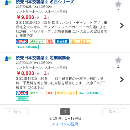
読売日本交響楽団 名曲シリーズ
2027/01/28 (
木
) 19時00分
2
サントリーホール 大ホール (東京)
￥9,800
1
/ 枚
枚
S席 1階15列10～15番 指揮：ハンナ・チャン、ピアノ：田
所光之マルセル。ラフマニノフ：パガニーニの主題による
狂詩曲、ベルリオーズ：幻想交響曲ほか 入金日の翌日まで
に発送予定
紙チケット
郵送
男性名義
塗りつぶしなし
あんしん配送OK
読売日本交響楽団 定期演奏会
2027/02/19 (
金
) 19時00分
4
サントリーホール 大ホール (東京)
￥8,800
1
/ 枚
枚
S席1階4列15～20番 ［取引成立後の公演中止対応：送
料・手数料を差し引いた全額を返金します］ 入金日の3日
後までに発送予定
紙チケット
郵送
塗りつぶしなし
あんしん配送OK
質問受付
1
< 前へ
次へ >
全 19 件 1～19件目
アイコンの説明