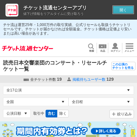
チケット流通センターアプリ
開く
値下げ情報をリアルタイムに受け取ろう
チケ流は運営25年・1,000万件の取引実績、公式リセールも取扱うチケットリ
セールです。チケットが届かなければ全額返金。チケット価格は定価より安い
または高い場合があります。
検索
出品
ログイン
メニュー
読売日本交響楽団のコンサート・リセールチ
この公演の
ケット一覧
チケットを売る
19
129
全チケット件数
掲載待ちユーザー数
取引中
含む
除く
絞り込み