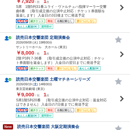
￥7,920
1
/ 枚
枚
S席 1階5列31番ユライ・ヴァルチュハ指揮マーラー交響
曲6番 ［取引成立後の公演中止対応：チケット券面額を
返金します］ 入金日の3日後までに発送予定
紙チケット
郵送
名義記載なし
塗りつぶしなし
あんしん配送OK
質問受付
読売日本交響楽団 定期演奏会
2026/09/08 (
火
) 19時00分
サントリーホール 大ホール (東京)
￥8,000
1
/ 枚
枚
2階 P3列 7-36番 ［取引成立後の公演中止対応：チケッ
ト券面額を返金します］ 入金日の翌日までに発送予定
紙チケット
郵送
塗りつぶしなし
あんしん配送OK
読売日本交響楽団 土曜マチネーシリーズ
2026/09/19 (
土
) 14時00分
東京芸術劇場 (東京)
￥9,000
1
/ 枚
枚
S席1階S列20番 ［取引成立後の公演中止対応：返金対応
はできません］ 入金日の7日後までに発送予定
紙チケット
郵送
名義記載なし
塗りつぶしなし
あんしん配送OK
質問受付
読売日本交響楽団 大阪定期演奏会
New