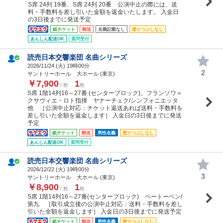
S席 24列 19番、S席 24列 20番 公演中止の際には、送
料・手数料を差し引いた金額を返金いたします。 入金日
の3日後までに発送予定
紙チケット
郵送
名義記載なし
塗りつぶしなし
あんしん配送OK
質問受付
読売日本交響楽団 名曲シリーズ
2026/11/24 (
火
) 19時00分
2
サントリーホール 大ホール (東京)
￥7,900
1
/ 枚
枚
S席 1階14列16～27番 (センターブロック)。フランソワ＝
クサヴィエ・ロト指揮 ヤナーチェク/シンフォニエッタ
他 ［公演中止対応：チケット返送あれば送料・手数料を
差し引いた全額を返金します］ 入金日の3日後までに発送
予定
紙チケット
郵送
男性名義
塗りつぶしなし
あんしん配送OK
質問受付
読売日本交響楽団 名曲シリーズ
2026/12/22 (
火
) 19時00分
3
サントリーホール 大ホール (東京)
￥8,900
1
/ 枚
枚
S席 1階14列16～27番(センターブロック) ベートーベン/
第九 ［取引成立後の公演中止対応：送料・手数料を差し
引いた全額を返金します］ 入金日の3日後までに発送予定
紙チケット
郵送
男性名義
塗りつぶしなし