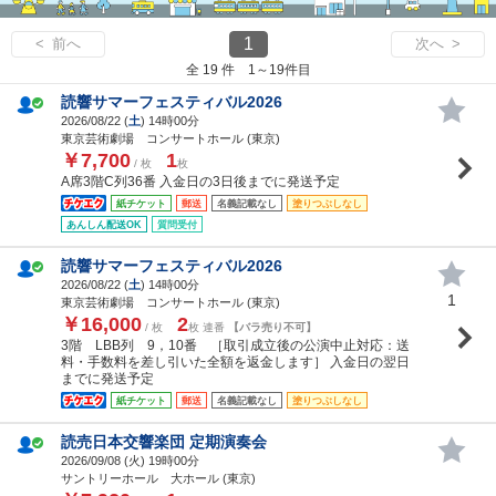
1
< 前へ
次へ >
全 19 件 1～19件目
読響サマーフェスティバル2026
2026/08/22 (
土
) 14時00分
東京芸術劇場 コンサートホール (東京)
￥7,700
1
/ 枚
枚
A席3階C列36番 入金日の3日後までに発送予定
紙チケット
郵送
名義記載なし
塗りつぶしなし
あんしん配送OK
質問受付
読響サマーフェスティバル2026
2026/08/22 (
土
) 14時00分
1
東京芸術劇場 コンサートホール (東京)
￥16,000
2
/ 枚
枚 連番
【バラ売り不可】
3階 LBB列 9，10番 ［取引成立後の公演中止対応：送
料・手数料を差し引いた全額を返金します］ 入金日の翌日
までに発送予定
紙チケット
郵送
名義記載なし
塗りつぶしなし
読売日本交響楽団 定期演奏会
2026/09/08 (
火
) 19時00分
サントリーホール 大ホール (東京)