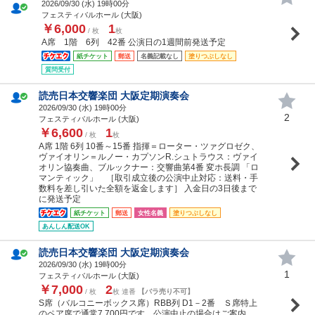
2026/09/30 (
水
) 19時00分
フェスティバルホール (大阪)
￥6,000
1
/ 枚
枚
A席 1階 6列 42番 公演日の1週間前発送予定
紙チケット
郵送
名義記載なし
塗りつぶしなし
質問受付
読売日本交響楽団 大阪定期演奏会
2026/09/30 (
水
) 19時00分
2
フェスティバルホール (大阪)
￥6,600
1
/ 枚
枚
A席 1階 6列 10番～15番 指揮＝ローター・ツァグロゼク、
ヴァイオリン＝ルノー・カプソンR.シュトラウス：ヴァイ
オリン協奏曲、ブルックナー：交響曲第4番 変ホ長調 「ロ
マンティック」 ［取引成立後の公演中止対応：送料・手
数料を差し引いた全額を返金します］ 入金日の3日後まで
に発送予定
紙チケット
郵送
女性名義
塗りつぶしなし
あんしん配送OK
読売日本交響楽団 大阪定期演奏会
2026/09/30 (
水
) 19時00分
1
フェスティバルホール (大阪)
￥7,000
2
/ 枚
枚 連番
【バラ売り不可】
S席（バルコニーボックス席）RBB列 D1－2番 Ｓ席特上
のペア席で通常7.700円です。公演中止の場合はご案内。