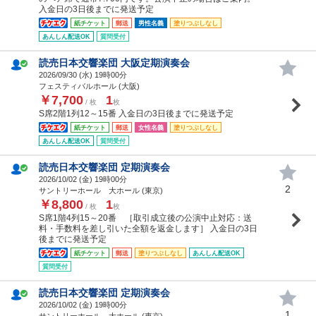
入金日の3日後までに発送予定
紙チケット
郵送
男性名義
塗りつぶしなし
あんしん配送OK
質問受付
読売日本交響楽団 大阪定期演奏会
2026/09/30 (
水
) 19時00分
フェスティバルホール (大阪)
￥7,700
1
/ 枚
枚
S席2階1列12～15番 入金日の3日後までに発送予定
紙チケット
郵送
女性名義
塗りつぶしなし
あんしん配送OK
質問受付
読売日本交響楽団 定期演奏会
2026/10/02 (
金
) 19時00分
2
サントリーホール 大ホール (東京)
￥8,800
1
/ 枚
枚
S席1階4列15～20番 ［取引成立後の公演中止対応：送
料・手数料を差し引いた全額を返金します］ 入金日の3日
後までに発送予定
紙チケット
郵送
塗りつぶしなし
あんしん配送OK
質問受付
読売日本交響楽団 定期演奏会
2026/10/02 (
金
) 19時00分
1
サントリーホール 大ホール (東京)