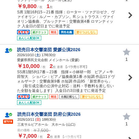
￥9,800
1
/ 枚
枚
S席 1階16列15～21番 指揮：ローター・ツァグロゼク、ヴ
ァイオリン：ルノー・カプソン。R.シュトラウス：ヴァイ
オリン協奏曲、ブルックナー：交響曲第4番 ロマンティッ
ク 入金日の翌日までに発送予定
紙チケット
郵送
男性名義
塗りつぶしなし
あんしん配送OK
読売日本交響楽団 愛媛公演2026
2026/10/10 (
土
) 17時30分
1
愛媛県県民文化会館 メインホール (愛媛)
￥10,000
2
/ 枚
枚 連番
【バラ売り不可】
SS席1階5列17番～23番 指揮＝小林研一郎 ピアノ＝牛
田智大 ショパン：ピアノ協奏曲第1番 ホ短調 作品11ドヴ
ォルザーク：交響曲第9番 ホ短調 作品95 「新世界から」
［取引成立後の公演中止対応：送料・手数料を差し引い
た全額を返金します］ 入金日の3日後までに発送予定
紙チケット
郵送
名義記載なし
塗りつぶしなし
あんしん配送OK
読売日本交響楽団 防府公演2026
2026/10/11 (
日
) 18時30分
1
三友サルビアホール 大ホール (山口)
￥7,500
前の価格：
￥7,000
2
/ 枚
枚 連番 【バラ売り可】