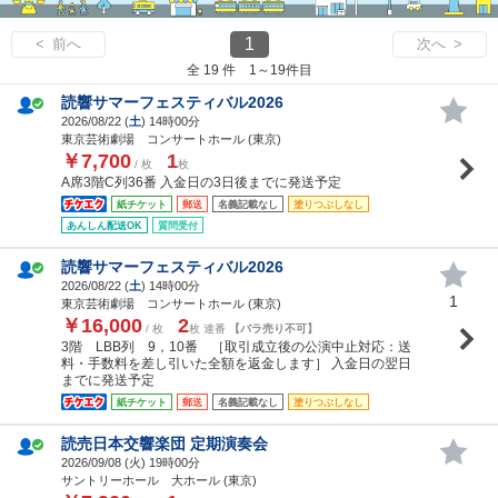
1
< 前へ
次へ >
全 19 件 1～19件目
読響サマーフェスティバル2026
2026/08/22 (
土
) 14時00分
東京芸術劇場 コンサートホール (東京)
￥7,700
1
/ 枚
枚
A席3階C列36番 入金日の3日後までに発送予定
紙チケット
郵送
名義記載なし
塗りつぶしなし
あんしん配送OK
質問受付
読響サマーフェスティバル2026
2026/08/22 (
土
) 14時00分
1
東京芸術劇場 コンサートホール (東京)
￥16,000
2
/ 枚
枚 連番
【バラ売り不可】
3階 LBB列 9，10番 ［取引成立後の公演中止対応：送
料・手数料を差し引いた全額を返金します］ 入金日の翌日
までに発送予定
紙チケット
郵送
名義記載なし
塗りつぶしなし
読売日本交響楽団 定期演奏会
2026/09/08 (
火
) 19時00分
サントリーホール 大ホール (東京)