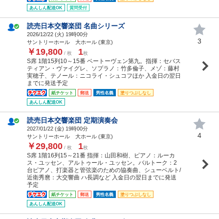
あんしん配送OK
質問受付
読売日本交響楽団 名曲シリーズ
2026/12/22 (
火
) 19時00分
3
サントリーホール 大ホール (東京)
￥19,800
1
/ 枚
枚
S席 1階15列10～15番 ベートーヴェン第九。指揮：セバス
ティアン・ヴァイグレ、ソプラノ：竹多倫子、メゾ：藤村
実穂子、テノール：ニコライ・シュコフほか 入金日の翌日
までに発送予定
紙チケット
郵送
男性名義
塗りつぶしなし
あんしん配送OK
読売日本交響楽団 定期演奏会
2027/01/22 (
金
) 19時00分
4
サントリーホール 大ホール (東京)
￥29,800
1
/ 枚
枚
S席 1階16列15～21番 指揮：山田和樹、ピアノ：ルーカ
ス・ユッセン、アルトゥール・ユッセン。バルトーク：2
台ピアノ、打楽器と管弦楽のための協奏曲、シューベルト/
近衛秀麿：大交響曲 ハ長調など 入金日の翌日までに発送
予定
紙チケット
郵送
男性名義
塗りつぶしなし
あんしん配送OK