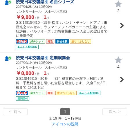
読売日本交響楽団 名曲シリーズ
2027/01/28 (
木
) 19時00分
2
サントリーホール 大ホール (東京)
￥9,800
1
/ 枚
枚
S席 1階15列10～15番 指揮：ハンナ・チャン、ピアノ：田
所光之マルセル。ラフマニノフ：パガニーニの主題による
狂詩曲、ベルリオーズ：幻想交響曲ほか 入金日の翌日まで
に発送予定
紙チケット
郵送
男性名義
塗りつぶしなし
あんしん配送OK
読売日本交響楽団 定期演奏会
2027/02/19 (
金
) 19時00分
4
サントリーホール 大ホール (東京)
￥8,800
1
/ 枚
枚
S席1階4列15～20番 ［取引成立後の公演中止対応：送
料・手数料を差し引いた全額を返金します］ 入金日の3日
後までに発送予定
紙チケット
郵送
塗りつぶしなし
あんしん配送OK
質問受付
1
< 前へ
次へ >
全 19 件 1～19件目
アイコンの説明