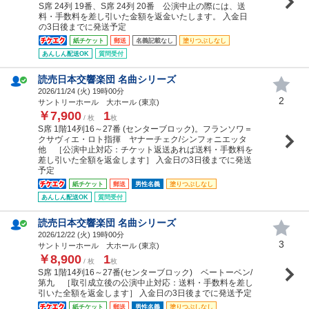
S席 24列 19番、S席 24列 20番 公演中止の際には、送
料・手数料を差し引いた金額を返金いたします。 入金日
の3日後までに発送予定
紙チケット
郵送
名義記載なし
塗りつぶしなし
あんしん配送OK
質問受付
読売日本交響楽団 名曲シリーズ
2026/11/24 (
火
) 19時00分
2
サントリーホール 大ホール (東京)
￥7,900
1
/ 枚
枚
S席 1階14列16～27番 (センターブロック)。フランソワ＝
クサヴィエ・ロト指揮 ヤナーチェク/シンフォニエッタ
他 ［公演中止対応：チケット返送あれば送料・手数料を
差し引いた全額を返金します］ 入金日の3日後までに発送
予定
紙チケット
郵送
男性名義
塗りつぶしなし
あんしん配送OK
質問受付
読売日本交響楽団 名曲シリーズ
2026/12/22 (
火
) 19時00分
3
サントリーホール 大ホール (東京)
￥8,900
1
/ 枚
枚
S席 1階14列16～27番(センターブロック) ベートーベン/
第九 ［取引成立後の公演中止対応：送料・手数料を差し
引いた全額を返金します］ 入金日の3日後までに発送予定
紙チケット
郵送
男性名義
塗りつぶしなし