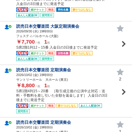
入金日の3日後までに発送予定
紙チケット
郵送
男性名義
塗りつぶしなし
あんしん配送OK
質問受付
読売日本交響楽団 大阪定期演奏会
2026/09/30 (
水
) 19時00分
フェスティバルホール (大阪)
￥7,700
1
/ 枚
枚
S席2階1列12～15番 入金日の3日後までに発送予定
紙チケット
郵送
女性名義
塗りつぶしなし
あんしん配送OK
質問受付
読売日本交響楽団 定期演奏会
2026/10/02 (
金
) 19時00分
2
サントリーホール 大ホール (東京)
￥8,800
1
/ 枚
枚
S席1階4列15～20番 ［取引成立後の公演中止対応：送
料・手数料を差し引いた全額を返金します］ 入金日の3日
後までに発送予定
紙チケット
郵送
塗りつぶしなし
あんしん配送OK
質問受付
読売日本交響楽団 定期演奏会
2026/10/02 (
金
) 19時00分
1
サントリーホール 大ホール (東京)