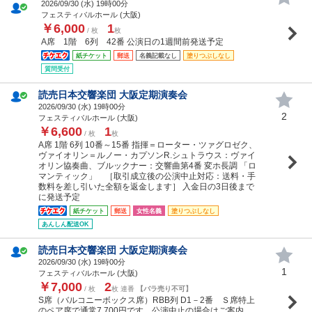
2026/09/30 (
水
) 19時00分
フェスティバルホール (大阪)
￥6,000
1
/ 枚
枚
A席 1階 6列 42番 公演日の1週間前発送予定
紙チケット
郵送
名義記載なし
塗りつぶしなし
質問受付
読売日本交響楽団 大阪定期演奏会
2026/09/30 (
水
) 19時00分
2
フェスティバルホール (大阪)
￥6,600
1
/ 枚
枚
A席 1階 6列 10番～15番 指揮＝ローター・ツァグロゼク、
ヴァイオリン＝ルノー・カプソンR.シュトラウス：ヴァイ
オリン協奏曲、ブルックナー：交響曲第4番 変ホ長調 「ロ
マンティック」 ［取引成立後の公演中止対応：送料・手
数料を差し引いた全額を返金します］ 入金日の3日後まで
に発送予定
紙チケット
郵送
女性名義
塗りつぶしなし
あんしん配送OK
読売日本交響楽団 大阪定期演奏会
2026/09/30 (
水
) 19時00分
1
フェスティバルホール (大阪)
￥7,000
2
/ 枚
枚 連番
【バラ売り不可】
S席（バルコニーボックス席）RBB列 D1－2番 Ｓ席特上
のペア席で通常7.700円です。公演中止の場合はご案内。