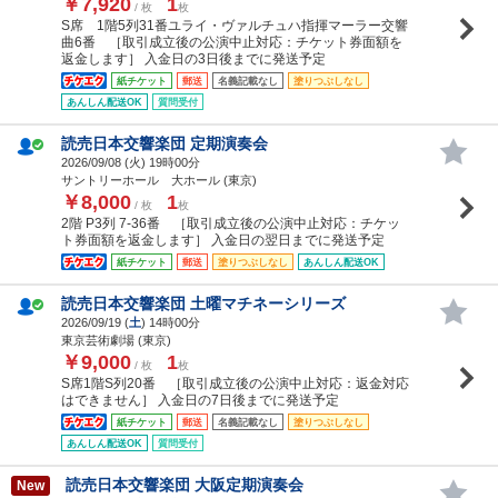
￥7,920
1
/ 枚
枚
S席 1階5列31番ユライ・ヴァルチュハ指揮マーラー交響
曲6番 ［取引成立後の公演中止対応：チケット券面額を
返金します］ 入金日の3日後までに発送予定
紙チケット
郵送
名義記載なし
塗りつぶしなし
あんしん配送OK
質問受付
読売日本交響楽団 定期演奏会
2026/09/08 (
火
) 19時00分
サントリーホール 大ホール (東京)
￥8,000
1
/ 枚
枚
2階 P3列 7-36番 ［取引成立後の公演中止対応：チケッ
ト券面額を返金します］ 入金日の翌日までに発送予定
紙チケット
郵送
塗りつぶしなし
あんしん配送OK
読売日本交響楽団 土曜マチネーシリーズ
2026/09/19 (
土
) 14時00分
東京芸術劇場 (東京)
￥9,000
1
/ 枚
枚
S席1階S列20番 ［取引成立後の公演中止対応：返金対応
はできません］ 入金日の7日後までに発送予定
紙チケット
郵送
名義記載なし
塗りつぶしなし
あんしん配送OK
質問受付
読売日本交響楽団 大阪定期演奏会
New