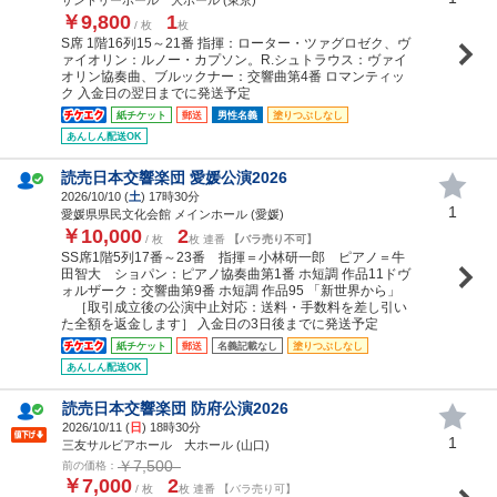
￥9,800
1
/ 枚
枚
S席 1階16列15～21番 指揮：ローター・ツァグロゼク、ヴ
ァイオリン：ルノー・カプソン。R.シュトラウス：ヴァイ
オリン協奏曲、ブルックナー：交響曲第4番 ロマンティッ
ク 入金日の翌日までに発送予定
紙チケット
郵送
男性名義
塗りつぶしなし
あんしん配送OK
読売日本交響楽団 愛媛公演2026
2026/10/10 (
土
) 17時30分
1
愛媛県県民文化会館 メインホール (愛媛)
￥10,000
2
/ 枚
枚 連番
【バラ売り不可】
SS席1階5列17番～23番 指揮＝小林研一郎 ピアノ＝牛
田智大 ショパン：ピアノ協奏曲第1番 ホ短調 作品11ドヴ
ォルザーク：交響曲第9番 ホ短調 作品95 「新世界から」
［取引成立後の公演中止対応：送料・手数料を差し引い
た全額を返金します］ 入金日の3日後までに発送予定
紙チケット
郵送
名義記載なし
塗りつぶしなし
あんしん配送OK
読売日本交響楽団 防府公演2026
2026/10/11 (
日
) 18時30分
1
三友サルビアホール 大ホール (山口)
￥7,500
前の価格：
￥7,000
2
/ 枚
枚 連番 【バラ売り可】