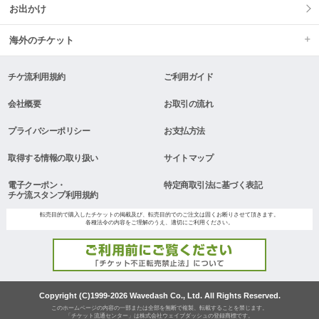
お出かけ
海外のチケット
チケ流利用規約
ご利用ガイド
会社概要
お取引の流れ
プライバシーポリシー
お支払方法
取得する情報の取り扱い
サイトマップ
電子クーポン・
特定商取引法に基づく表記
チケ流スタンプ利用規約
転売目的で購入したチケットの掲載及び、転売目的でのご注文は固くお断りさせて頂きます。
各種法令の内容をご理解のうえ、適切にご利用ください。
Copyright (C)1999-2026 Wavedash Co., Ltd. All Rights Reserved.
このホームページの内容の一部または全部を無断で複製、転載することを禁じます。
「チケット流通センター」は株式会社ウェイブダッシュの登録商標です。