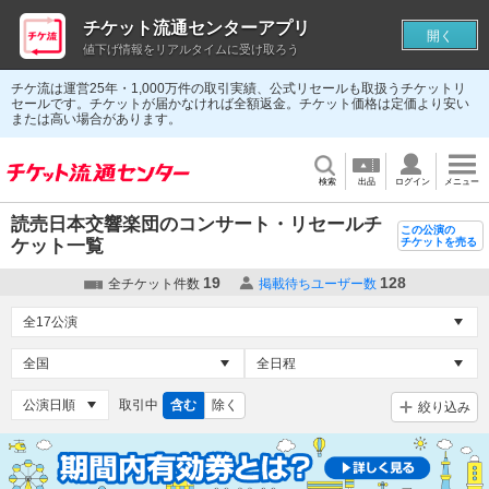
チケット流通センターアプリ
開く
値下げ情報をリアルタイムに受け取ろう
チケ流は運営25年・1,000万件の取引実績、公式リセールも取扱うチケットリ
セールです。チケットが届かなければ全額返金。チケット価格は定価より安い
または高い場合があります。
検索
出品
ログイン
メニュー
読売日本交響楽団のコンサート・リセールチ
この公演の
ケット一覧
チケットを売る
19
128
全チケット件数
掲載待ちユーザー数
取引中
含む
除く
絞り込み