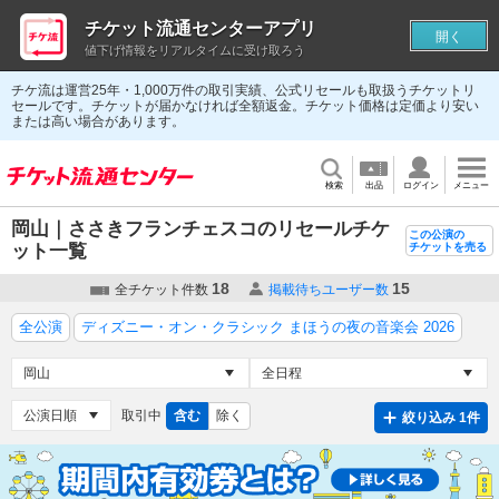
チケット流通センターアプリ
開く
値下げ情報をリアルタイムに受け取ろう
チケ流は運営25年・1,000万件の取引実績、公式リセールも取扱うチケットリ
セールです。チケットが届かなければ全額返金。チケット価格は定価より安い
または高い場合があります。
検索
出品
ログイン
メニュー
岡山｜ささきフランチェスコのリセールチケ
この公演の
ット一覧
チケットを売る
18
15
全チケット件数
掲載待ちユーザー数
全公演
ディズニー・オン・クラシック まほうの夜の音楽会 2026
取引中
含む
除く
絞り込み 1件