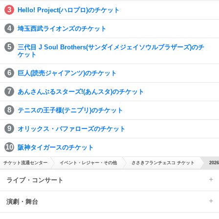
Hello! Project(ハロプロ)のチケット
埼玉西武ライオンズのチケット
三代目 J Soul Brothers(サンダイメジェイソウルブラザーズ)のチ
ケット
巨人(読売ジャイアンツ)のチケット
あんさんぶるスターズ!(あんスタ)のチケット
テニスの王子様(テニプリ)のチケット
オリックス・バファローズのチケット
阪神タイガースのチケット
チケット流通センター
イベント・レジャー・その他
ささきフランチェスコ チケット
20
ライブ・コンサート
演劇・舞台