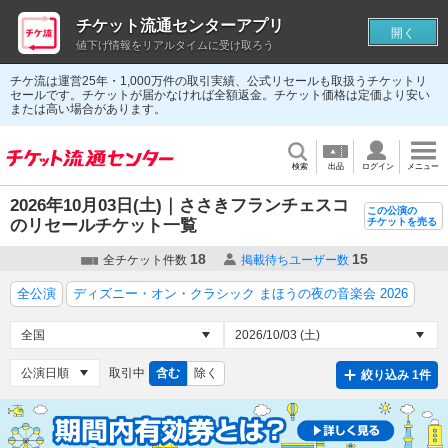
チケット流通センターアプリ
開く
値下げ情報をリアルタイムに受け取ろう
チケ流は運営25年・1,000万件の取引実績、公式リセールも取扱うチケットリ
セールです。チケットが届かなければ全額返金。チケット価格は定価より安い
または高い場合があります。
検索
出品
ログイン
メニュー
2026年10月03日(土)｜ささきフランチェスコ
この公演の
のリセールチケット一覧
チケットを売る
18
15
全チケット件数
掲載待ちユーザー数
全公演
ディズニー・オン・クラシック まほうの夜の音楽会 2026
取引中
含む
除く
絞り込み 1件