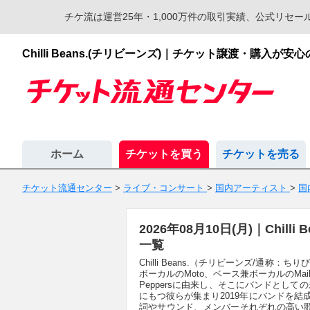
チケ流は運営25年・1,000万件の取引実績、公式リ
Chilli Beans.(チリビーンズ)｜チケット譲渡・購入
ホーム
チケットを買う
チケットを売る
チケット流通センター
>
ライブ・コンサート
>
国内アーティスト
>
国
2026年08月10日(月)｜Chi
一覧
Chilli Beans.（チリビーンズ/通称：ち
ボーカルのMoto、ベース兼ボーカルのMaika
Peppersに由来し、そこにバンドとし
にもつ彼らが集まり2019年にバンドを結成、2
詞やサウンド、メンバーそれぞれの高い