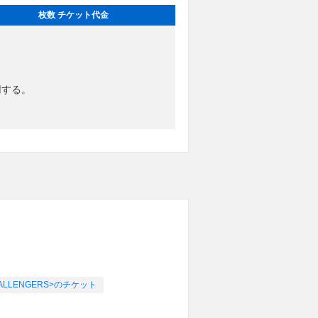
枚数 チケット代金
用する。
 CHALLENGERS>のチケット