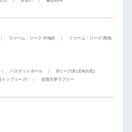
5次元
｜
お笑い
｜
劇団四季
｜
ファーム・リーグ 中地区
｜
ファーム・リーグ 西地
｜
バスケットボール
｜
Bリーグ(B.LEAGUE)
旧トップリーグ)
｜
全国大学ラグビー