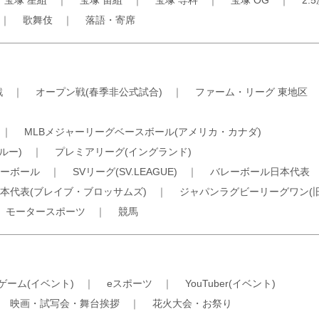
｜
宝塚 星組
｜
宝塚 宙組
｜
宝塚 専科
｜
宝塚 OG
｜
2.
｜
歌舞伎
｜
落語・寄席
戦
｜
オープン戦(春季非公式試合)
｜
ファーム・リーグ 東地区
｜
MLBメジャーリーグベースボール(アメリカ・カナダ)
ルー)
｜
プレミアリーグ(イングランド)
ーボール
｜
SVリーグ(SV.LEAGUE)
｜
バレーボール日本代表
本代表(ブレイブ・ブロッサムズ)
｜
ジャパンラグビーリーグワン(
｜
モータースポーツ
｜
競馬
ゲーム(イベント)
｜
eスポーツ
｜
YouTuber(イベント)
｜
映画・試写会・舞台挨拶
｜
花火大会・お祭り