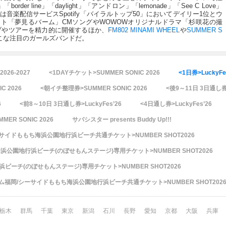
r line」「daylight」「アンドロン」「lemonade」「See C Love」
de」は音楽配信サービスSpotify「バイラルトップ50」においてデイリー1位とウ
ト「夢見るバーム」CMソングやWOWOWオリジナルドラマ「杉咲花の撮
ブやツアーを精力的に開催するほか、
FM802 MINAMI WHEEL
や
SUMMER S
こな注目のガールズバンドだ。
2026-2027
<1DAYチケット>SUMMER SONIC 2026
<1日券>LuckyFe
C 2026
<朝イチ整理券>SUMMER SONIC 2026
<後9～11日 3日通し券>
6
<前8～10日 3日通し券>LuckyFes’26
<4日通し券>LuckyFes’26
ER SONIC 2026
サバシスター presents Buddy Up!!!
ーサイドももち海浜公園地行浜ビーチ共通チケット>NUMBER SHOT2026
公園地行浜ビーチ(のぼせもんステージ)専用チケット>NUMBER SHOT2026
ーチ(のぼせもんステージ)専用チケット>NUMBER SHOT2026
ーム福岡/シーサイドももち海浜公園地行浜ビーチ共通チケット>NUMBER SHOT202
栃木
群馬
千葉
東京
新潟
石川
長野
愛知
京都
大阪
兵庫