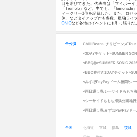
目を浴びてきた。代表曲は「マイボーイ」「borde
「Tremolo」など。中でも、「lemona
ィークリー3位を記録した。また、ロゼッ
休」などタイアップ作も多数。単独ライ
ONIC
など各地のイベントにも引っ張りだ
全公演
Chilli Beans. チリビーンズ Tour 
<3DAYチケット>SUMMER SONI
<BBQ券>SUMMER SONIC 202
<BBQ券付き1DAYチケット>SUMM
<みずほPayPayドーム福岡/シ
<両日通し券/シーサイドももち海浜
<シーサイドももち海浜公園地行浜ビ
<両日通し券/みずほPayPayド
全国
北海道
宮城
福島
茨城