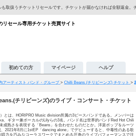
セールも取扱うチケットリセールです。チケットが届かなければ全額返金
が安心のリセール専用チケット売買サイト
初めての方
マイページ
ヘルプ
内アーティスト バンド・グループ
>
Chilli Beans.(チリビーンズ) チケット
>
lli Beans.(チリビーンズ)のライブ・コンサート・チケット
りび）とは、HORIPRO Music division所属の3ピースバンドである。メンバーは
、ギター兼ボーカルのLilyらの3名。バンド名は世界的バンドRed Hot Chili
ての未成熟さを表現する「Beans」を合わせたものだとか。洋楽ポップをルーツ
021年8月に1stEP「dancing alone」でデビューすると、中毒性のある歌
歌唱力を巧みなコーラスワークでまとめる圧巻のライブパフォーマンスで注