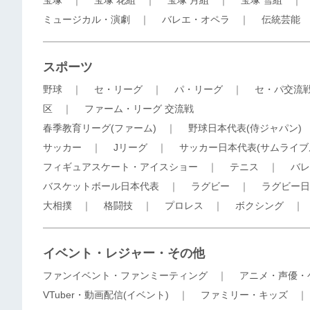
宝塚
｜
宝塚 花組
｜
宝塚 月組
｜
宝塚 雪組
ミュージカル・演劇
｜
バレエ・オペラ
｜
伝統芸能
スポーツ
野球
｜
セ・リーグ
｜
パ・リーグ
｜
セ・パ交流
区
｜
ファーム・リーグ 交流戦
春季教育リーグ(ファーム)
｜
野球日本代表(侍ジャパン)
サッカー
｜
Jリーグ
｜
サッカー日本代表(サムライブ
フィギュアスケート・アイスショー
｜
テニス
｜
バレ
バスケットボール日本代表
｜
ラグビー
｜
ラグビー日
大相撲
｜
格闘技
｜
プロレス
｜
ボクシング
イベント・レジャー・その他
ファンイベント・ファンミーティング
｜
アニメ・声優・
VTuber・動画配信(イベント)
｜
ファミリー・キッズ