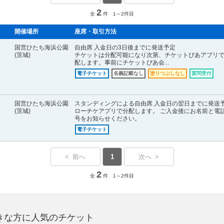
2
全
件 1～2件目
開催場所
座席・取引方法
国営ひたち海浜公園
自由席 入金日の3日後までに発送予定
(茨城)
チケットは分配可能になり次第、チケットぴあアプリ
配します。事前にチケットぴあ会...
電子チケット
名義記載なし
塗りつぶしなし
質問受付
国営ひたち海浜公園
スタンディングによる自由席 入金日の翌日までに発送
(茨城)
ローチケアプリで分配します。 ご入金後にお名前と電
号をお知らせください。
電子チケット
< 前へ
1
次へ >
2
全
件 1～2件目
ズ)が好きな方に人気のチケット