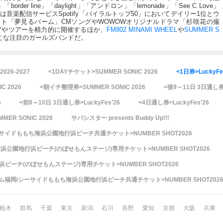
r line」「daylight」「アンドロン」「lemonade」「See C Love」
de」は音楽配信サービスSpotify「バイラルトップ50」においてデイリー1位とウ
ト「夢見るバーム」CMソングやWOWOWオリジナルドラマ「杉咲花の撮
ブやツアーを精力的に開催するほか、
FM802 MINAMI WHEEL
や
SUMMER S
こな注目のガールズバンドだ。
2026-2027
<1DAYチケット>SUMMER SONIC 2026
<1日券>LuckyFe
C 2026
<朝イチ整理券>SUMMER SONIC 2026
<後9～11日 3日通し券>
6
<前8～10日 3日通し券>LuckyFes’26
<4日通し券>LuckyFes’26
ER SONIC 2026
サバシスター presents Buddy Up!!!
ーサイドももち海浜公園地行浜ビーチ共通チケット>NUMBER SHOT2026
公園地行浜ビーチ(のぼせもんステージ)専用チケット>NUMBER SHOT2026
ーチ(のぼせもんステージ)専用チケット>NUMBER SHOT2026
ーム福岡/シーサイドももち海浜公園地行浜ビーチ共通チケット>NUMBER SHOT202
栃木
群馬
千葉
東京
新潟
石川
長野
愛知
京都
大阪
兵庫