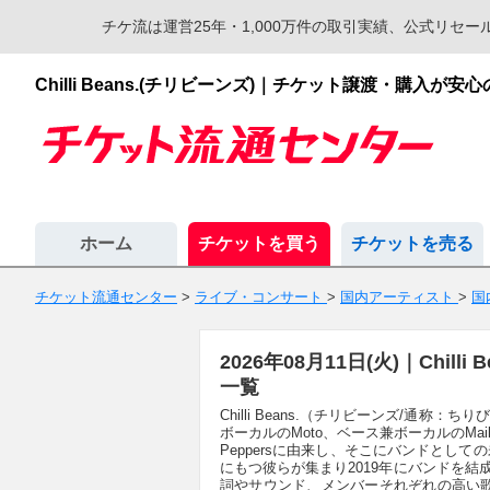
チケ流は運営25年・1,000万件の取引実績、公式リ
Chilli Beans.(チリビーンズ)｜チケット譲渡・購入
ホーム
チケットを買う
チケットを売る
チケット流通センター
>
ライブ・コンサート
>
国内アーティスト
>
国
2026年08月11日(火)｜Chi
一覧
Chilli Beans.（チリビーンズ/通称：ち
ボーカルのMoto、ベース兼ボーカルのMaika
Peppersに由来し、そこにバンドとし
にもつ彼らが集まり2019年にバンドを結成、2
詞やサウンド、メンバーそれぞれの高い