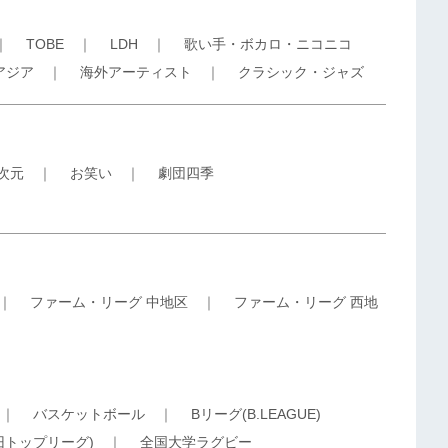
｜
TOBE
｜
LDH
｜
歌い手・ボカロ・ニコニコ
アジア
｜
海外アーティスト
｜
クラシック・ジャズ
5次元
｜
お笑い
｜
劇団四季
｜
ファーム・リーグ 中地区
｜
ファーム・リーグ 西地
｜
バスケットボール
｜
Bリーグ(B.LEAGUE)
旧トップリーグ)
｜
全国大学ラグビー