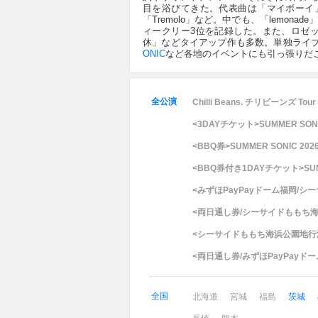
目を浴びてきた。代表曲は「マイボーイ」「borde
「Tremolo」など。中でも、「lemona
ィークリー3位を記録した。また、ロゼッ
休」などタイアップ作も多数。単独ライ
ONIC
など各地のイベントにも引っ張りだ
全公演
Chilli Beans. チリビーンズ Tour 
<3DAYチケット>SUMMER SONI
<BBQ券>SUMMER SONIC 202
<BBQ券付き1DAYチケット>SUMM
<みずほPayPayドーム福岡/シ
<両日通し券/シーサイドももち海浜
<シーサイドももち海浜公園地行浜ビ
<両日通し券/みずほPayPayド
全国
北海道
宮城
福島
茨城