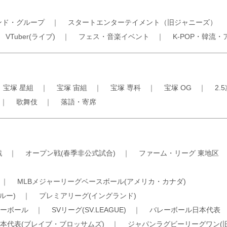
ンド・グループ
｜
スタートエンターテイメント（旧ジャニーズ）
｜
VTuber(ライブ)
｜
フェス・音楽イベント
｜
K-POP・韓流・
｜
宝塚 星組
｜
宝塚 宙組
｜
宝塚 専科
｜
宝塚 OG
｜
2.
｜
歌舞伎
｜
落語・寄席
戦
｜
オープン戦(春季非公式試合)
｜
ファーム・リーグ 東地区
｜
MLBメジャーリーグベースボール(アメリカ・カナダ)
ルー)
｜
プレミアリーグ(イングランド)
ーボール
｜
SVリーグ(SV.LEAGUE)
｜
バレーボール日本代表
本代表(ブレイブ・ブロッサムズ)
｜
ジャパンラグビーリーグワン(