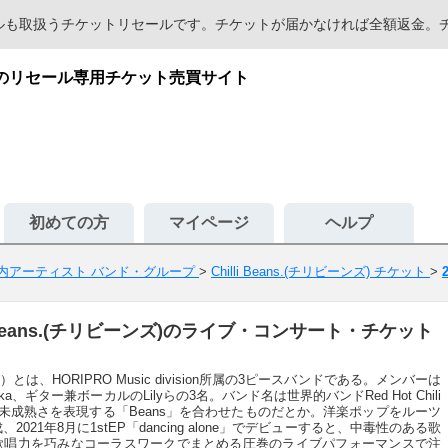
セールも取扱うチケットリセールです。チケットが届かなければ全額返金
が安心のリセール専用チケット売買サイト
初めての方
マイページ
ヘルプ
内アーティスト バンド・グループ
>
Chilli Beans.(チリビーンズ) チケット
>
lli Beans.(チリビーンズ)のライブ・コンサート・チケット
りび）とは、HORIPRO Music division所属の3ピースバンドである。メンバーは
、ギター兼ボーカルのLilyらの3名。バンド名は世界的バンドRed Hot Chili
ての未成熟さを表現する「Beans」を合わせたものだとか。洋楽ポップをルーツ
021年8月に1stEP「dancing alone」でデビューすると、中毒性のある歌
歌唱力を巧みなコーラスワークでまとめる圧巻のライブパフォーマンスで注