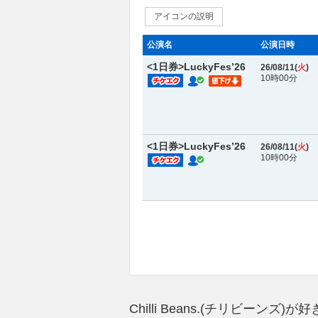
アイコンの説明
公演名
公演日時
<1日券>LuckyFes’26
26/08/11(
火
)
10時00分
<1日券>LuckyFes’26
26/08/11(
火
)
10時00分
Chilli Beans.(チリビーン