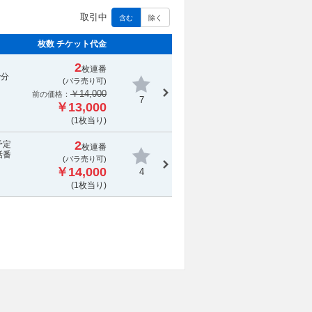
取引中
含む
除く
枚数 チケット代金
2
枚連番
で分
(バラ売り可)
￥14,000
前の価格：
7
￥13,000
(1枚当り)
2
予定
枚連番
話番
(バラ売り可)
￥14,000
4
(1枚当り)