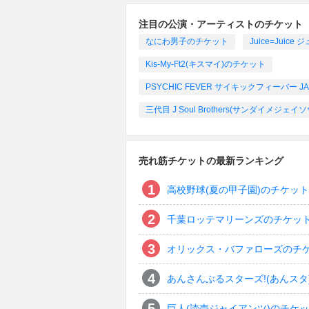
注目の公演・アーティストのチケット
なにわ男子のチケット
Juice=Ju
Kis-My-Ft2(キスマイ)のチケット
PSYCHIC FEVER サイキックフィーバー JAPAN
三代目 J Soul Brothers(サンダイメジ
売れ筋チケットの最新ランキング
高校野球(夏の甲子園)のチケット
千葉ロッテマリーンズのチケッ
オリックス・バファローズのチ
あんさんぶるスターズ!(あんスタ
巨人(読売ジャイアンツ)のチケ