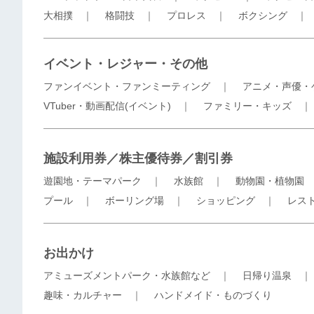
大相撲
｜
格闘技
｜
プロレス
｜
ボクシング
イベント・レジャー・その他
ファンイベント・ファンミーティング
｜
アニメ・声優・
VTuber・動画配信(イベント)
｜
ファミリー・キッズ
施設利用券／株主優待券／割引券
遊園地・テーマパーク
｜
水族館
｜
動物園・植物園
プール
｜
ボーリング場
｜
ショッピング
｜
レス
お出かけ
アミューズメントパーク・水族館など
｜
日帰り温泉
趣味・カルチャー
｜
ハンドメイド・ものづくり