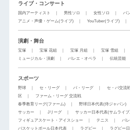
ライブ・コンサート
国内アーティスト
｜
男性ソロ
｜
女性ソロ
｜
バ
アニメ・声優・ゲーム(ライブ)
｜
YouTuber(ライブ)
演劇・舞台
宝塚
｜
宝塚 花組
｜
宝塚 月組
｜
宝塚 雪組
ミュージカル・演劇
｜
バレエ・オペラ
｜
伝統芸能
スポーツ
野球
｜
セ・リーグ
｜
パ・リーグ
｜
セ・パ交流
区
｜
ファーム・リーグ 交流戦
春季教育リーグ(ファーム)
｜
野球日本代表(侍ジャパン)
サッカー
｜
Jリーグ
｜
サッカー日本代表(サムライブ
フィギュアスケート・アイスショー
｜
テニス
｜
バレ
バスケットボール日本代表
｜
ラグビー
｜
ラグビー日