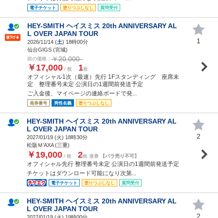
電子チケット
塗りつぶしなし
質問受付
HEY-SMITH ヘイスミス 20th ANNIVERSARY AL
L OVER JAPAN TOUR
1
2026/11/14 (
土
) 18時00分
仙台GIGS (宮城)
￥20,000
前の価格：
￥17,000
1
/ 枚
枚
オフィシャル1次（最速）先行 1Fスタンディング 座席未
定 整理番号未定 公演日の1週間前発送予定
ご入金後、マイページの連絡ボードで発...
発券番号
男性名義
塗りつぶしなし
HEY-SMITH ヘイスミス 20th ANNIVERSARY AL
L OVER JAPAN TOUR
2
2027/01/19 (
火
) 18時30分
松阪Ｍ’AXA (三重)
￥19,000
2
/ 枚
枚 連番
【バラ売り不可】
オフィシャル先行 整理番号未定 公演日の1週間前発送予定
チケットはダウンロード可能になり次第...
電子チケット
塗りつぶしなし
質問受付
HEY-SMITH ヘイスミス 20th ANNIVERSARY AL
L OVER JAPAN TOUR
2
2027/01/19 (
火
) 19時00分