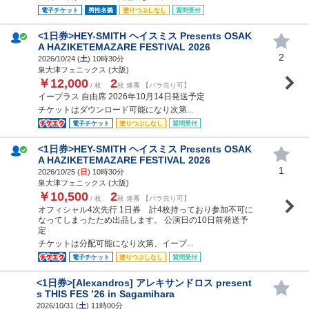
電子チケット
男性名義
塗りつぶしなし
質問受付
<1日券>HEY-SMITH ヘイスミス Presents OSAK
A HAZIKETEMAZARE FESTIVAL 2026
2
2026/10/24 (
土
) 10時30分
泉大津フェニックス (大阪)
￥12,000
2
/ 枚
枚 連番 【バラ売り可】
イープラス 自由席 2026年10月14日発送予定
チケットはダウンロード可能になり次第...
電子チケット
塗りつぶしなし
質問受付
<1日券>HEY-SMITH ヘイスミス Presents OSAK
A HAZIKETEMAZARE FESTIVAL 2026
1
2026/10/25 (
日
) 10時30分
泉大津フェニックス (大阪)
￥10,500
2
/ 枚
枚 連番 【バラ売り可】
オフィシャル4次先行 1日券 計4枚持っており参加不可に
なってしまったため出品します。 公演日の10日前発送予
定
チケットは分配可能になり次第、イープ...
電子チケット
塗りつぶしなし
質問受付
<1日券>[Alexandros] アレキサンドロス present
s THIS FES ’26 in Sagamihara
2026/10/31 (
土
) 11時00分