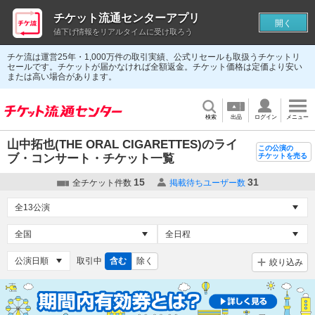
チケット流通センターアプリ
開く
値下げ情報をリアルタイムに受け取ろう
チケ流は運営25年・1,000万件の取引実績、公式リセールも取扱うチケットリ
セールです。チケットが届かなければ全額返金。チケット価格は定価より安い
または高い場合があります。
検索
出品
ログイン
メニュー
山中拓也(THE ORAL CIGARETTES)のライ
この公演の
ブ・コンサート・チケット一覧
チケットを売る
15
31
全チケット件数
掲載待ちユーザー数
取引中
含む
除く
絞り込み