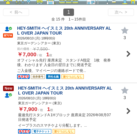
1
< 前へ
次へ >
全 15 件 1～15件目
HEY-SMITH ヘイスミス 20th ANNIVERSARY AL
L OVER JAPAN TOUR
3
2026/08/10 (
月
) 18時00分
東京ガーデンシアター (東京)
￥7,500
前の価格：
￥7,000
1
/ 枚
枚
オフィシャル先行 座席未定 スタンドA指定 1枚 発券
後、わかります 入金日の翌日までに発送予定
ご入金後、マイページの連絡ボードで発...
発券番号
男性名義
塗りつぶしなし
HEY-SMITH ヘイスミス 20th ANNIVERSARY AL
New
L OVER JAPAN TOUR
3
2026/08/10 (
月
) 18時00分
東京ガーデンシアター (東京)
￥7,900
1
/ 枚
枚
最速先行スタンドA 1Hブロック 座席未定 2026年08月07
日発送予定
イープラスのスマチケより分配します。...
電子チケット
塗りつぶしなし