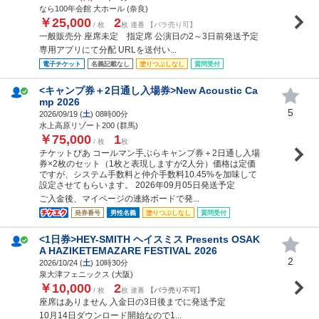
なら100年会館 大ホール (奈良)
￥25,000
2
/ 枚
枚 連番 【バラ売り可】
一般販売分 座席未定 指定席 公演日の2～3日前発送予定
専用アプリにて分配 URLを送付い...
電子チケット
名義記載なし
塗りつぶしなし
質問受付
<キャンプ券＋2日通し入場券>New Acoustic Ca
mp 2026
5
2026/09/19 (
土
) 08時00分
水上高原リゾート200 (群馬)
￥75,000
1
/ 枚
枚
チケットぴあ コールマン手ぶらキャンプ券＋2日通し入場
券×2枚のセット（1枚と表現しますが2人分）価格は定価
ですが、システム手数料と仲介手数料10.45%を加味して
設定させてもらいます。 2026年09月05日発送予定
ご入金後、マイページの連絡ボードで発...
発券番号
男性名義
塗りつぶしなし
質問受付
<1日券>HEY-SMITH ヘイスミス Presents OSAK
A HAZIKETEMAZARE FESTIVAL 2026
2
2026/10/24 (
土
) 10時30分
泉大津フェニックス (大阪)
￥10,000
2
/ 枚
枚 連番
【バラ売り不可】
座席はありません 入金日の3日後までに発送予定
10月14日ダウンロード開始なので1...