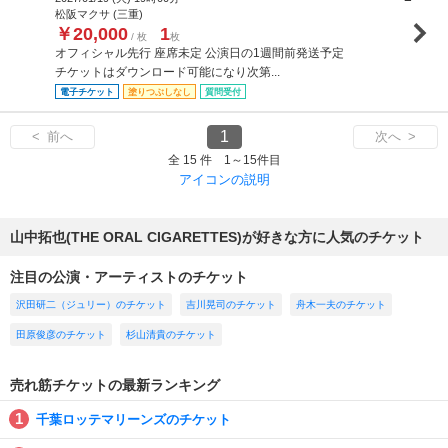
松阪マクサ (三重)
￥20,000
1
/ 枚
枚
オフィシャル先行 座席未定 公演日の1週間前発送予定
チケットはダウンロード可能になり次第...
電子チケット
塗りつぶしなし
質問受付
1
< 前へ
次へ >
全 15 件 1～15件目
アイコンの説明
山中拓也(THE ORAL CIGARETTES)が好きな方に人気のチケット
注目の公演・アーティストのチケット
沢田研二（ジュリー）のチケット
吉川晃司のチケット
舟木一夫のチケット
田原俊彦のチケット
杉山清貴のチケット
売れ筋チケットの最新ランキング
千葉ロッテマリーンズのチケット