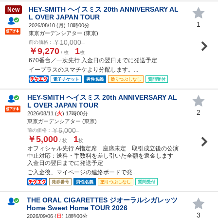
HEY-SMITH ヘイスミス 20th ANNIVERSARY AL
New
L OVER JAPAN TOUR
1
2026/08/10 (
月
) 18時00分
東京ガーデンシアター (東京)
￥10,000
前の価格：
￥9,270
1
/ 枚
枚
670番台／一次先行 入金日の翌日までに発送予定
イープラスのスマチケより分配します。...
電子チケット
男性名義
塗りつぶしなし
質問受付
HEY-SMITH ヘイスミス 20th ANNIVERSARY AL
L OVER JAPAN TOUR
2
2026/08/11 (
火
) 17時00分
東京ガーデンシアター (東京)
￥6,000
前の価格：
￥5,000
1
/ 枚
枚
オフィシャル先行 A指定席 座席未定 取引成立後の公演
中止対応：送料・手数料を差し引いた全額を返金します
入金日の翌日までに発送予定
ご入金後、マイページの連絡ボードで発...
発券番号
男性名義
塗りつぶしなし
質問受付
THE ORAL CIGARETTES ジオーラルシガレッツ
Home Sweet Home TOUR 2026
3
2026/09/06 (
日
) 18時00分