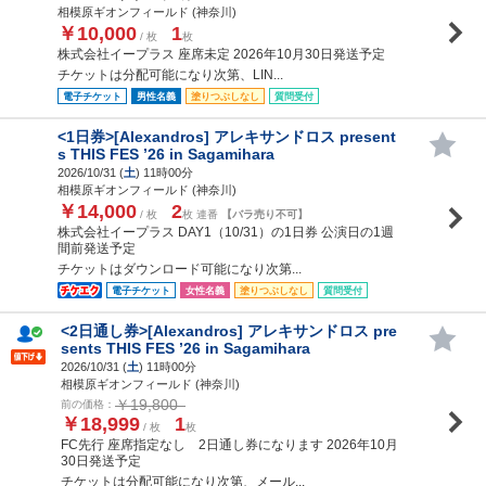
相模原ギオンフィールド (神奈川)
￥10,000
1
/ 枚
枚
株式会社イープラス 座席未定 2026年10月30日発送予定
チケットは分配可能になり次第、LIN...
電子チケット
男性名義
塗りつぶしなし
質問受付
<1日券>[Alexandros] アレキサンドロス present
s THIS FES ’26 in Sagamihara
2026/10/31 (
土
) 11時00分
相模原ギオンフィールド (神奈川)
￥14,000
2
/ 枚
枚 連番
【バラ売り不可】
株式会社イープラス DAY1（10/31）の1日券 公演日の1週
間前発送予定
チケットはダウンロード可能になり次第...
電子チケット
女性名義
塗りつぶしなし
質問受付
<2日通し券>[Alexandros] アレキサンドロス pre
sents THIS FES ’26 in Sagamihara
2026/10/31 (
土
) 11時00分
相模原ギオンフィールド (神奈川)
￥19,800
前の価格：
￥18,999
1
/ 枚
枚
FC先行 座席指定なし 2日通し券になります 2026年10月
30日発送予定
チケットは分配可能になり次第、メール...